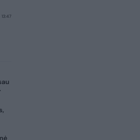
 13:47
 sau
r
s,
inė