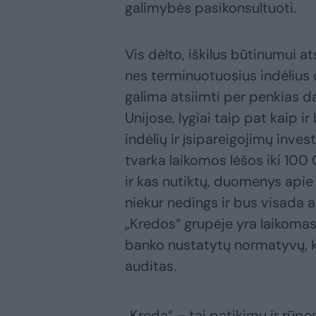
galimybės pasikonsultuoti.
Vis dėlto, iškilus būtinumui ats
nes terminuotuosius indėlius 
galima atsiimti per penkias 
Unijose, lygiai taip pat kaip i
indėlių ir įsipareigojimų in
tvarka laikomos lėšos iki 100 
ir kas nutiktų, duomenys apie t
niekur nedings ir bus visada at
„Kredos“ grupėje yra laikomas
banko nustatytų normatyvų, 
auditas.
„Kreda“ – tai patikimų ir rūpe