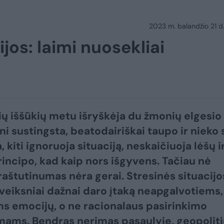
2023 m. balandžio 21 d.
os: laimi nuosekliai
ių iššūkių metu išryškėja du žmonių elgesio
eni sustingsta, beatodairiškai taupo ir nieko
, kiti ignoruoja situaciją, neskaičiuoja lėšų i
principo, kad kaip nors išgyvens. Tačiau nė
raštutinumas nėra gerai. Stresinės situacijo
i veiksniai dažnai daro įtaką neapgalvotiems,
s emocijų, o ne racionalaus pasirinkimo
ams. Bendras nerimas pasaulyje, geopolit