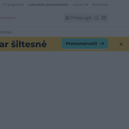
TV programa
Laikraščio prenumerata
Lrytas EN
Kontaktai
Premium
Prisijungti
lbimai