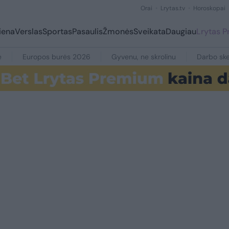
Orai
Lrytas.tv
Horoskopai
iena
Verslas
Sportas
Pasaulis
Žmonės
Sveikata
Daugiau
Lrytas 
e
Europos burės 2026
Gyvenu, ne skrolinu
Darbo ske