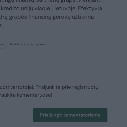
 kredito unijų visoje Lietuvoje. Efektyvią
ndrą grupės finansinę gerovę užtikrina
a.
mas
Rodyti daugiau žymių
oti vartotojai. Prisijunkite prie registruotų
raukite komentaruose!
Prisijungti komentatoriams