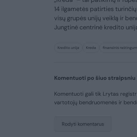
14 ilgametės patirties turinčių
visų grupės unijų veiklą ir be
Jungtinė centrinė kredito unij
Kredito unija
Kreda
finansinis raštingu
Komentuoti po šiuo straipsniu
Komentuoti gali tik Lrytas registru
vartotojų bendruomenės ir bend
Rodyti komentarus