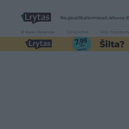
Naujausi
Skaitomiausi
Lietuvos d
Karas Ukrainoje
Žalioji erdvė
Ačiū, Prezident