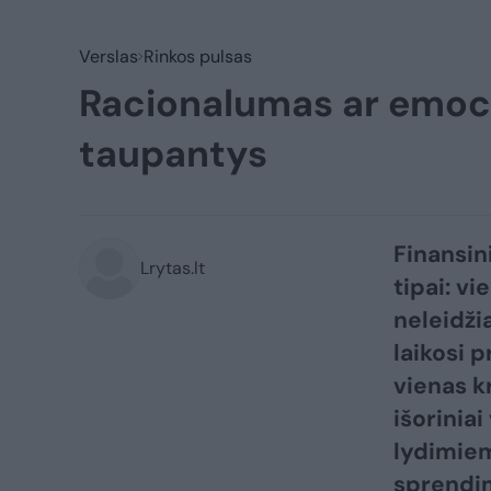
Verslas
Rinkos pulsas
Racionalumas ar emocij
taupantys
Finansin
Lrytas.lt
tipai: vi
neleidžia
laikosi 
vienas k
išorinia
lydimiem
sprendim