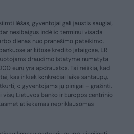
iimti lėšas, gyventojai gali jaustis saugiai,
dar nesibaigus indėlio terminui visada
darbo dienas nuo pranešimo pateikimo.
r bankuose ar kitose kredito įstaigose, LR
vestuotojams draudimo įstatyme numatyta
000 eurų yra apdraustos. Tai reiškia, kad
ai, kas ir kiek konkrečiai laikė santaupų,
kurti, o gyventojams jų pinigai – grąžinti.
i visų Lietuvos banko ir Europos centrinio
kasmet atliekamas nepriklausomas
stingų finansų partnerių grupė, vienijanti