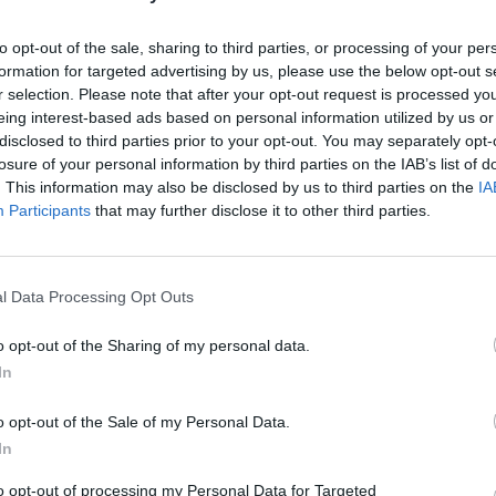
ertinti, kokia suma šiuo metu gali būti
to opt-out of the sale, sharing to third parties, or processing of your per
konkretūs tikslai, pavyzdžiui, vestuvės,
formation for targeted advertising by us, please use the below opt-out s
r sveikatos stiprinimas. Aiškūs
r selection. Please note that after your opt-out request is processed y
ansiškai geriausią sprendimą“, –
eing interest-based ads based on personal information utilized by us or
disclosed to third parties prior to your opt-out. You may separately opt-
 JCKU „Kreda“ administracijos vadovė.
losure of your personal information by third parties on the IAB’s list of
. This information may also be disclosed by us to third parties on the
IA
Participants
that may further disclose it to other third parties.
į, kad santaupų laikymas namuose yra ir
inigai, kurie laikomi namuose, tiesiog
ebūtinosioms reikmėms, todėl svarbu
l Data Processing Opt Outs
o santaupų, kad nekiltų noras jų išleisti.
o opt-out of the Sharing of my personal data.
galimų vagysčių, nelaimingų atsitikimų
In
sas, kad žmonės dažnai keičia pinigų
amiršta, kur jie yra.
o opt-out of the Sale of my Personal Data.
In
to opt-out of processing my Personal Data for Targeted