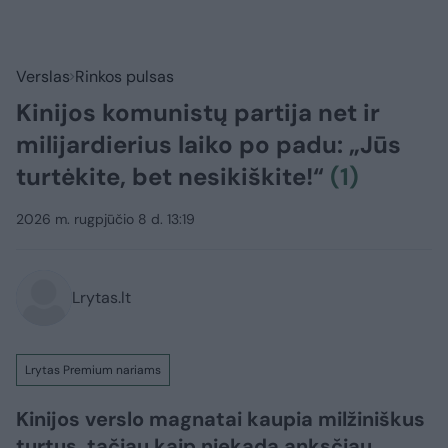
Verslas
Rinkos pulsas
Kinijos komunistų partija net ir
milijardierius laiko po padu: „Jūs
turtėkite, bet nesikiškite!“
(1)
2026 m. rugpjūčio 8 d. 13:19
Lrytas.lt
Lrytas Premium nariams
Kinijos verslo magnatai kaupia milžiniškus
turtus, tačiau kaip niekada anksčiau