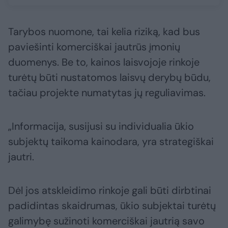
Tarybos nuomone, tai kelia riziką, kad bus
paviešinti komerciškai jautrūs įmonių
duomenys. Be to, kainos laisvojoje rinkoje
turėtų būti nustatomos laisvų derybų būdu,
tačiau projekte numatytas jų reguliavimas.
„Informacija, susijusi su individualia ūkio
subjektų taikoma kainodara, yra strategiškai
jautri.
Dėl jos atskleidimo rinkoje gali būti dirbtinai
padidintas skaidrumas, ūkio subjektai turėtų
galimybę sužinoti komerciškai jautrią savo