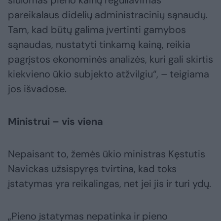
siūlomas pieno kainų reguliavimas
pareikalaus didelių administracinių sąnaudų.
Tam, kad būtų galima įvertinti gamybos
sąnaudas, nustatyti tinkamą kainą, reikia
pagrįstos ekonominės analizės, kuri gali skirtis
kiekvieno ūkio subjekto atžvilgiu“, – teigiama
jos išvadose.
Ministrui – vis viena
Nepaisant to, žemės ūkio ministras Kęstutis
Navickas užsispyręs tvirtina, kad toks
įstatymas yra reikalingas, net jei jis ir turi ydų.
„Pieno įstatymas nepatinka ir pieno