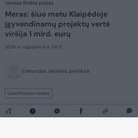
Verslas
Rinkos pulsas
Meras: šiuo metu Klaipėdoje
įgyvendinamų projektų vertė
viršija 1 mlrd. eurų
2026 m. rugpjūčio 9 d. 08:12
Edmundas Jakilaitis, politika.lt
Lrytas Premium nariams
Šiuo metu Klaipėdoje įgyvendinamų
viešųjų ir privačių projektų vertė viršija 1
mlrd. eurų, teigia miesto meras Arvydas
Vaitkus. Anot jo, mieste vienu metu