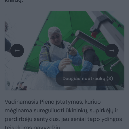
Daugiau nuotraukų (3)
Vadinamasis Pieno įstatymas, kuriuo
mėginama sureguliuoti ūkininkų, supirkėjų ir
perdirbėjų santykius, jau seniai tapo ydingos
teisėkūros pavyzdžiu.