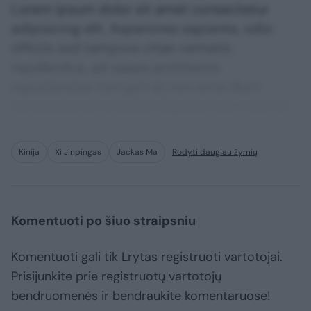
Lorem ipsum dolor sit amet consectetur
adipisicing elit. Asperiores sapiente, odio
officiis sed tempore vitae veritatis
repellendus, ad saepe architecto
repudiandae corrupti sit non error illum
consequuntur adipisci dignissimos maxime.
Kinija
Xi Jinpingas
Jackas Ma
Rodyti daugiau žymių
Komentuoti po šiuo straipsniu
Komentuoti gali tik Lrytas registruoti vartotojai.
Prisijunkite prie registruotų vartotojų
bendruomenės ir bendraukite komentaruose!