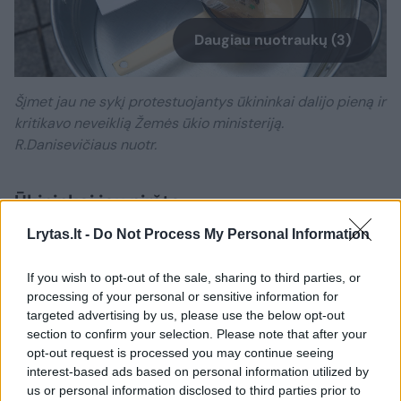
Daugiau nuotraukų (3)
Šįmet jau ne sykį protestuojantys ūkininkai dalijo pieną ir
kritikavo neveiklią Žemės ūkio ministeriją.
R.Danisevičiaus nuotr.
Ūkininkai jau niršta
Lrytas.lt -
Do Not Process My Personal Information
ŽŪM baigė rinkti pieno gamintojų paraiškas
If you wish to opt-out of the sale, sharing to third parties, or
dėl paramos – ji bus skiriama gamintojams,
processing of your personal or sensitive information for
kurie pirmąjį ketvirtį už kilogramą pieno iš
targeted advertising by us, please use the below opt-out
section to confirm your selection. Please note that after your
supirkėjų gavo mažiau nei 35 centus. Tam
opt-out request is processed you may continue seeing
numatyta 8 mln. eurų: kooperatyvų nariai už
interest-based ads based on personal information utilized by
us or personal information disclosed to third parties prior to
vieną karvę turėtų gauti po 96, o kiti pieno