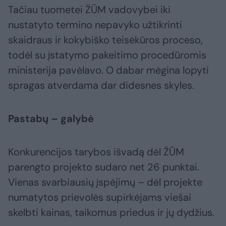
Tačiau tuometei ŽŪM vadovybei iki
nustatyto termino nepavyko užtikrinti
skaidraus ir kokybiško teisėkūros proceso,
todėl su įstatymo pakeitimo procedūromis
ministerija pavėlavo. O dabar mėgina lopyti
spragas atverdama dar didesnes skyles.
Pastabų – galybė
Konkurencijos tarybos išvadą dėl ŽŪM
parengto projekto sudaro net 26 punktai.
Vienas svarbiausių įspėjimų – dėl projekte
numatytos prievolės supirkėjams viešai
skelbti kainas, taikomus priedus ir jų dydžius.