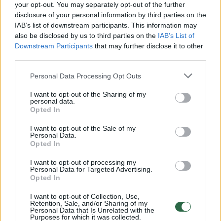
your opt-out. You may separately opt-out of the further
gamintojai – po 87 eurus.
disclosure of your personal information by third parties on the
IAB’s list of downstream participants. This information may
also be disclosed by us to third parties on the
IAB’s List of
Patys ūkininkai tai vadina katino ašaromis.
Downstream Participants
that may further disclose it to other
third parties.
Pasak kooperatyvo „Eko tikslas“ direktoriaus
Mindaugo Petkevičiaus, parama ūkininkams
Personal Data Processing Opt Outs
paskirstyta neteisingai – ekologiško pieno
I want to opt-out of the Sharing of my
ūkių kaina nukrito, bet į paramos gavimo
personal data.
Opted In
schemą jie nebuvo įtraukti.
I want to opt-out of the Sale of my
Personal Data.
Opted In
„Ministerija parodė savo veidą: skatina
I want to opt-out of processing my
mažiukus, vidutinius, bet pamiršta savo
Personal Data for Targeted Advertising.
Opted In
pažadą skatinti kooperaciją“, – „Lietuvos
ryto“ televizijai teigė kooperatyvo vadovas.
I want to opt-out of Collection, Use,
Retention, Sale, and/or Sharing of my
Personal Data that Is Unrelated with the
Purposes for which it was collected.