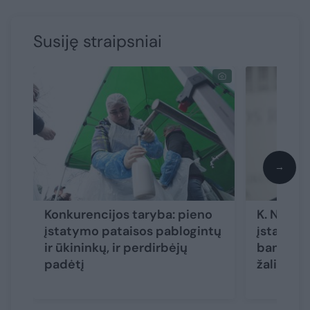
Susiję straipsniai
→
Konkurencijos taryba: pieno
K. Navic
įstatymo pataisos pablogintų
įstatymą
ir ūkininkų, ir perdirbėjų
bandoma l
padėtį
žalingas 