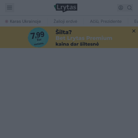
Karas Ukrainoje
Žalioji erdvė
Ačiū, Prezidente
E