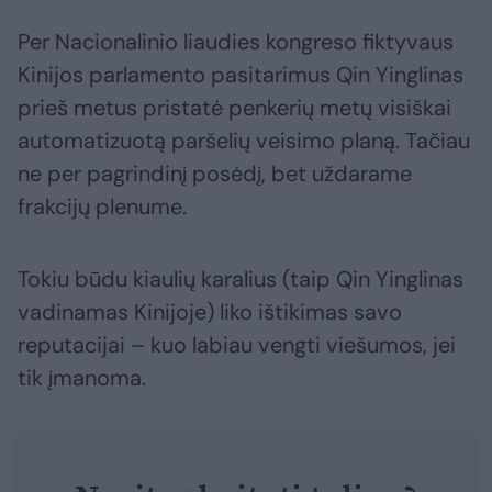
Per Nacionalinio liaudies kongreso fiktyvaus
Kinijos parlamento pasitarimus Qin Yinglinas
prieš metus pristatė penkerių metų visiškai
automatizuotą paršelių veisimo planą. Tačiau
ne per pagrindinį posėdį, bet uždarame
frakcijų plenume.
Tokiu būdu kiaulių karalius (taip Qin Yinglinas
vadinamas Kinijoje) liko ištikimas savo
reputacijai – kuo labiau vengti viešumos, jei
tik įmanoma.