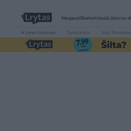
Naujausi
Skaitomiausi
Lietuvos d
Karas Ukrainoje
Žalioji erdvė
Ačiū, Prezident