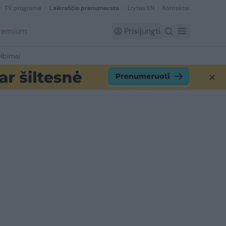
TV programa
Laikraščio prenumerata
Lrytas EN
Kontaktai
Premium
Prisijungti
lbimai