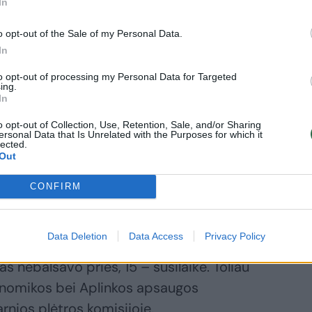
In
o opt-out of the Sale of my Personal Data.
In
ų Lietuvoje į tinklą tiekiama perteklinė
to opt-out of processing my Personal Data for Targeted
alandėmis ir pasaugoma, sumokant tik už
ing.
In
o opt-out of Collection, Use, Retention, Sale, and/or Sharing
ersonal Data that Is Unrelated with the Purposes for which it
lected.
naujiems nebuitiniams gaminantiems
Out
ines bendrijas.
CONFIRM
am Atsinaujinančių išteklių energetikos ir
Data Deletion
Data Access
Privacy Policy
ų pataisų paketui po pateikimo balsavime
s nebalsavo prieš, 15 – susilaikė. Toliau
nomikos bei Aplinkos apsaugos
rnios plėtros komisijoje.