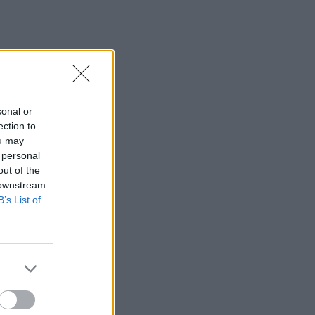
sonal or
ection to
ou may
 personal
out of the
 downstream
B’s List of