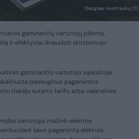
Daugiau nuotraukų (1)
tvarios gaminančių vartotojų plėtros,
nklą ir efektyviai išnaudoti skirstomojo
buitinio gaminančio vartotojo sąskaitoje
skaičiuota padauginus pagamintos
somu tiekėju sutarto tarifo arba valandinės
mybė vartotojui mažinti elektros
 parduodant savo pagamintą elektros