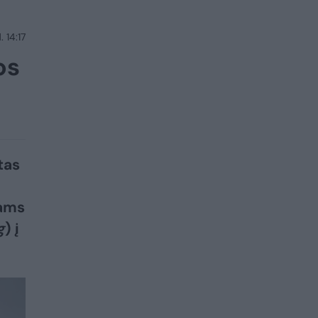
 14:17
os
tas
jams
g
) į