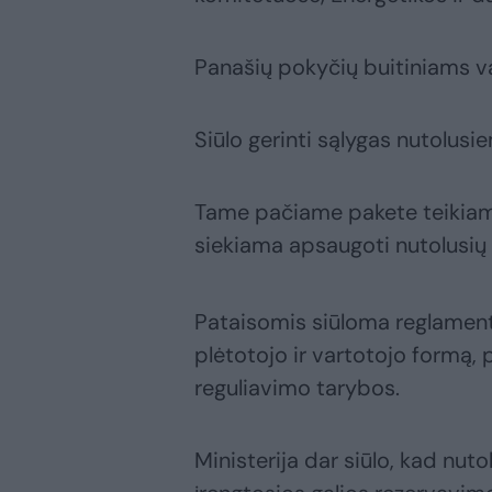
Panašių pokyčių buitiniams va
Siūlo gerinti sąlygas nutolu
Tame pačiame pakete teikiami s
siekiama apsaugoti nutolusių 
Pataisomis siūloma reglament
plėtotojo ir vartotojo formą, 
reguliavimo tarybos.
Ministerija dar siūlo, kad nu