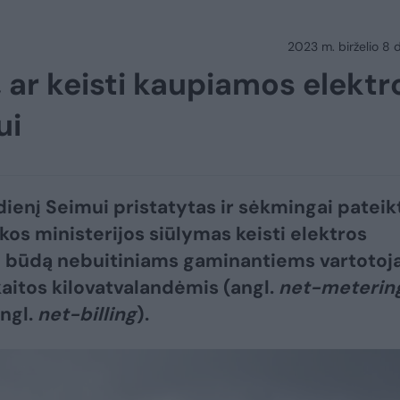
2023 m. birželio 8 d.
, ar keisti kaupiamos elektr
ui
dienį Seimui pristatytas ir sėkmingai pateik
kos ministerijos siūlymas keisti elektros
 būdą nebuitiniams gaminantiems vartoto
kaitos kilovatvalandėmis (angl.
net-meterin
ngl.
net-billing
).