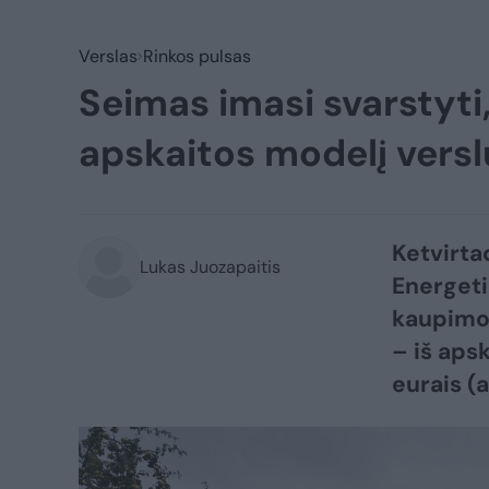
Verslas
Rinkos pulsas
Seimas imasi svarstyti
apskaitos modelį versl
Ketvirta
Lukas Juozapaitis
Energeti
kaupimo
– iš aps
eurais (a