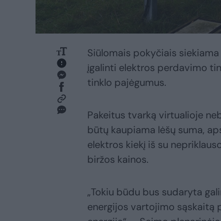
Siūlomais pokyčiais siekiama 
įgalinti elektros perdavimo ti
tinklo pajėgumus.
Pakeitus tvarką virtualioje ne
būtų kaupiama lėšų suma, ap
elektros kiekį iš su nepriklau
biržos kainos.
„Tokiu būdu bus sudaryta gali
energijos vartojimo sąskaitą