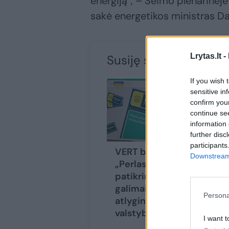
energiją“, – Seimo plenarinėj
sakė energetikos ministras Da
Lrytas.lt -
Susiję straipsniai
If you wish 
sensitive in
confirm you
continue se
information 
further disc
participants
VERT baigė
Įv
Downstream 
„Perlas Energija“
el
patikrinimą:
ga
galimai turės
va
Persona
atlyginti žalą
tu
valstybei
ve
I want t