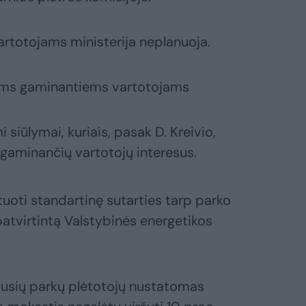
rtotojams ministerija neplanuoja.
siems gaminantiems vartotojams
iūlymai, kuriais, pasak D. Kreivio,
gaminančių vartotojų interesus.
uoti standartinę sutarties tarp parko
patvirtintą Valstybinės energetikos
tolusių parkų plėtotojų nustatomas