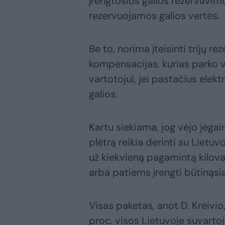
įrengtosios galios rezervavimo
rezervuojamos galios vertės.
Be to, norima įteisinti trijų 
kompensacijas, kurias parko 
vartotojui, jei pastačius elek
galios.
Kartu siekiama, jog vėjo jėgaini
plėtrą reikia derinti su Lietu
už kiekvieną pagamintą kilov
arba patiems įrengti būtinąs
Visas paketas, anot D. Kreivio,
proc. visos Lietuvoje suvarto