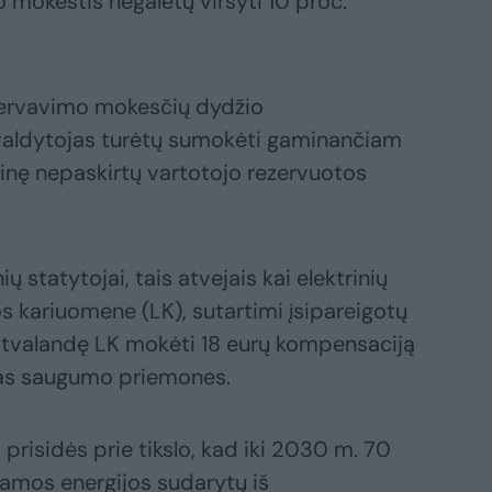
 mokestis negalėtų viršyti 10 proc.
rezervavimo mokesčių dydžio
valdytojas turėtų sumokėti gaminančiam
trinę nepaskirtų vartotojo rezervuotos
ų statytojai, tais atvejais kai elektrinių
vos kariuomene (LK), sutartimi įsipareigotų
atvalandę LK mokėti 18 eurų kompensaciją
ias saugumo priemones.
 prisidės prie tikslo, kad iki 2030 m. 70
jamos energijos sudarytų iš