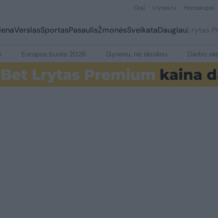
Orai
Lrytas.tv
Horoskopai
iena
Verslas
Sportas
Pasaulis
Žmonės
Sveikata
Daugiau
Lrytas 
e
Europos burės 2026
Gyvenu, ne skrolinu
Darbo ske