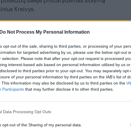
e posėdžių salėje pristatydamas siūlymą
inius Kreivys.
Do Not Process My Personal Information
to opt-out of the sale, sharing to third parties, or processing of your per
formation for targeted advertising by us, please use the below opt-out s
r selection. Please note that after your opt-out request is processed y
eing interest-based ads based on personal information utilized by us or
disclosed to third parties prior to your opt-out. You may separately opt-
losure of your personal information by third parties on the IAB’s list of
. This information may also be disclosed by us to third parties on the
IA
ertino, kokias
Participants
that may further disclose it to other third parties.
ektros kainas
lime matyti
sarą: įtakos
l Data Processing Opt Outs
rės keli
iksniai
o opt-out of the Sharing of my personal data.