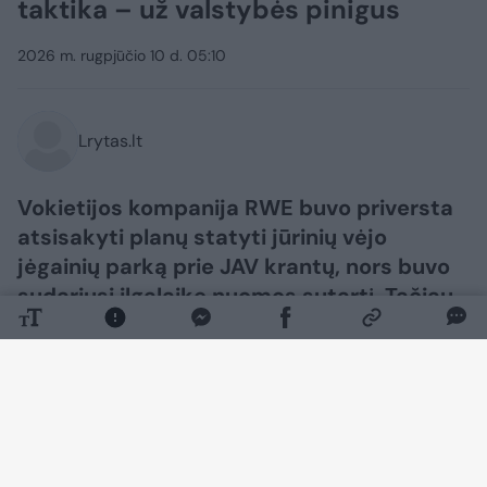
taktika – už valstybės pinigus
2026 m. rugpjūčio 10 d. 05:10
Lrytas.lt
Vokietijos kompanija RWE buvo priversta
atsisakyti planų statyti jūrinių vėjo
jėgainių parką prie JAV krantų, nors buvo
sudariusi ilgalaikę nuomos sutartį. Tačiau
amerikiečiai sutiko susimokėti ir ją
nutraukti, skelbia
spiegel.de.