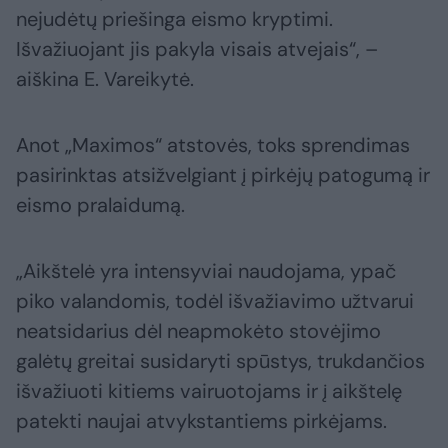
nejudėtų priešinga eismo kryptimi.
Išvažiuojant jis pakyla visais atvejais“, –
aiškina E. Vareikytė.
Anot „Maximos“ atstovės, toks sprendimas
pasirinktas atsižvelgiant į pirkėjų patogumą ir
eismo pralaidumą.
„Aikštelė yra intensyviai naudojama, ypač
piko valandomis, todėl išvažiavimo užtvarui
neatsidarius dėl neapmokėto stovėjimo
galėtų greitai susidaryti spūstys, trukdančios
išvažiuoti kitiems vairuotojams ir į aikštelę
patekti naujai atvykstantiems pirkėjams.