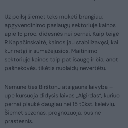
Už poilsį šiemet teks mokėti brangiau:
apgyvendinimo paslaugų sektoriuje kainos
apie 15 proc. didesnės nei pernai. Kaip teigė
R.Kapačinskaitė, kainos jau stabilizavęsi, kai
kur netgi ir sumažėjusios. Maitinimo
sektoriuje kainos taip pat išaugę ir čia, anot
pašnekovės, tikėtis nuolaidų nevertėtų.
Nemune ties Birštonu atsigauna laivyba –
upe kursuoja didysis laivas „Algirdas“, kuriuo
pernai plaukė daugiau nei 15 tūkst. keleivių.
Šiemet sezonas, prognozuoja, bus ne
prastesnis.