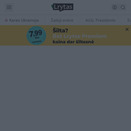
Karas Ukrainoje
Žalioji erdvė
Ačiū, Prezidente
E