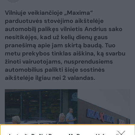
Vilniuje veikiančioje „Maxima“
parduotuvės stovėjimo aikštelėje
automobilį palikęs vilnietis Andrius sako
nesitikėjęs, kad už kelių dienų gaus
pranešimą apie jam skirtą baudą. Tuo
metu prekybos tinklas aiškina, ką svarbu
žinoti vairuotojams, nusprendusiems
automobilius palikti šioje sostinės
aikštelėje ilgiau nei 2 valandas.