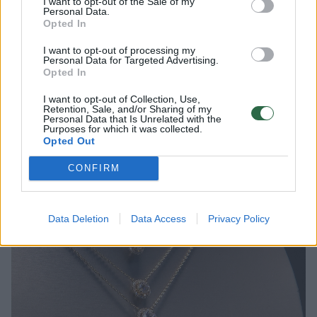
I want to opt-out of the Sale of my
Personal Data.
valandos yra nemokamos, o vėliau įsijungia
Opted In
mokamas tarifas – už 30 min tenka mokėti 3
I want to opt-out of processing my
Eur.
Personal Data for Targeted Advertising.
Opted In
I want to opt-out of Collection, Use,
Išimtis deimantų rinkai: JAV superka
Retention, Sale, and/or Sharing of my
Personal Data that Is Unrelated with the
daugiau nei pusę pasaulio produkto, todėl
Purposes for which it was collected.
Opted Out
muitų netaikys
CONFIRM
Data Deletion
Data Access
Privacy Policy