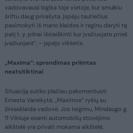
vadovavausi logika toje vietoje, kur smulkiu
šriftu daug prirašyta. Įspėju tautiečius
pasimokyti iš mano klaidos ir raginu daryti tą
patį t. y. pilnai išsiaiškinti kur įvažiuojate prieš
įvažiuojant“, – įspėjo vilnietis.
„Maxima“: sprendimas priimtas
neatsitiktinai
Situaciją sutiko plačiau pakomentuoti
Ernesta Vareikytė, „Maximos“ ryšių su
žiniasklaida vadovė. Jos teigimu, Mindaugo g.
11 Vilniuje esanti automobilių stovėjimo
aikštelė yra privati mokama aikštelė,