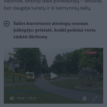
vadovės, didžioji dalis poilsiautojų – lietuviai,
bet daugėja turistų ir iš kaimyninių šalių.
Šalies kurortuose atostogų sezonas
įsibėgėjo: pristatė, kodėl poilsiui verta
rinktis Birštoną