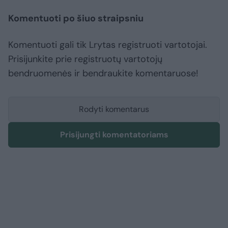
Komentuoti po šiuo straipsniu
Komentuoti gali tik Lrytas registruoti vartotojai.
Prisijunkite prie registruotų vartotojų
bendruomenės ir bendraukite komentaruose!
Rodyti komentarus
Prisijungti komentatoriams