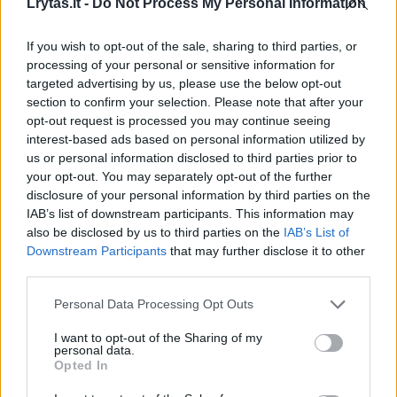
Lrytas.lt -
Do Not Process My Personal Information
If you wish to opt-out of the sale, sharing to third parties, or
processing of your personal or sensitive information for
Daugiau nuotraukų (4)
targeted advertising by us, please use the below opt-out
section to confirm your selection. Please note that after your
opt-out request is processed you may continue seeing
interest-based ads based on personal information utilized by
Nori įspėti kitus
us or personal information disclosed to third parties prior to
your opt-out. You may separately opt-out of the further
disclosure of your personal information by third parties on the
„Susidūriau su netikėta situacija dėl
IAB’s list of downstream participants. This information may
parkavimo“, – dėsto Andrius naujienų
also be disclosed by us to third parties on the
IAB’s List of
Downstream Participants
that may further disclose it to other
portalui
Lrytas
adresuotame laiške.
third parties.
Personal Data Processing Opt Outs
Vyras tęsia, kad sostinėje, Mindaugo gatvėje
I want to opt-out of the Sharing of my
esančioje „Maxima“ antro aukšto stovėjimo
personal data.
aikštelėje, jis buvo palikęs automobilį ilgiau
Opted In
negu 2 valandoms. Pirmosios 2 stovėjimo