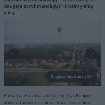
daugėja atvykstančiųjų ir iš kaimyninių
šalių.
Daugiau nuotraukų (5)
Pačiame Birštono centre įrengtas Kneipo
sodas traukia vietinius ir kurorto svečius.