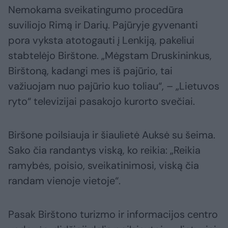
Nemokama sveikatingumo procedūra
suviliojo Rimą ir Darių. Pajūryje gyvenanti
pora vyksta atotogauti į Lenkiją, pakeliui
stabtelėjo Birštone. „Mėgstam Druskininkus,
Birštoną, kadangi mes iš pajūrio, tai
važiuojam nuo pajūrio kuo toliau“, – „Lietuvos
ryto“ televizijai pasakojo kurorto svečiai.
Biršone poilsiauja ir šiaulietė Auksė su šeima.
Sako čia randantys viską, ko reikia: „Reikia
ramybės, poisio, sveikatinimosi, viską čia
randam vienoje vietoje“.
Pasak Birštono turizmo ir informacijos centro