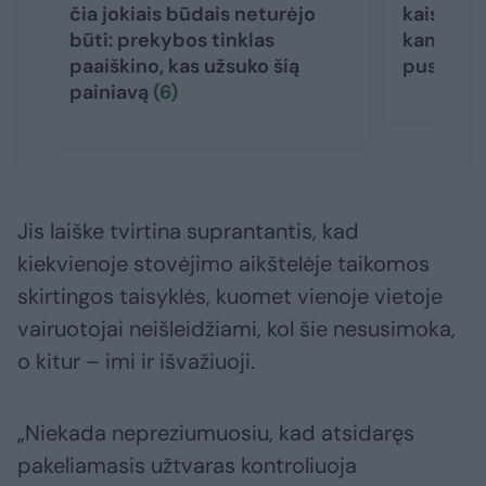
čia jokiais būdais neturėjo
kaista ka
būti: prekybos tinklas
kam ruoš
paaiškino, kas užsuko šią
pusmetį
painiavą
(6)
Jis laiške tvirtina suprantantis, kad
kiekvienoje stovėjimo aikštelėje taikomos
skirtingos taisyklės, kuomet vienoje vietoje
vairuotojai neišleidžiami, kol šie nesusimoka,
o kitur – imi ir išvažiuoji.
„Niekada nepreziumuosiu, kad atsidaręs
pakeliamasis užtvaras kontroliuoja