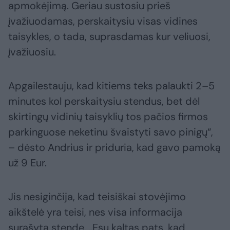
apmokėjimą. Geriau sustosiu prieš
įvažiuodamas, perskaitysiu visas vidines
taisykles, o tada, suprasdamas kur veliuosi,
įvažiuosiu.
Apgailestauju, kad kitiems teks palaukti 2–5
minutes kol perskaitysiu stendus, bet dėl
skirtingų vidinių taisyklių tos pačios firmos
parkinguose neketinu švaistyti savo pinigų“,
– dėsto Andrius ir priduria, kad gavo pamoką
už 9 Eur.
Jis nesiginčija, kad teisiškai stovėjimo
aikštelė yra teisi, nes visa informacija
surašyta stende. „Esu kaltas pats, kad