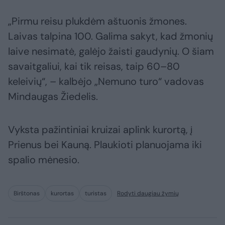
„Pirmu reisu plukdėm aštuonis žmones.
Laivas talpina 100. Galima sakyt, kad žmonių
laive nesimatė, galėjo žaisti gaudynių. O šiam
savaitgaliui, kai tik reisas, taip 60–80
keleivių“, – kalbėjo „Nemuno turo“ vadovas
Mindaugas Žiedelis.
Vyksta pažintiniai kruizai aplink kurortą, į
Prienus bei Kauną. Plaukioti planuojama iki
spalio mėnesio.
Birštonas
kurortas
turistas
Rodyti daugiau žymių