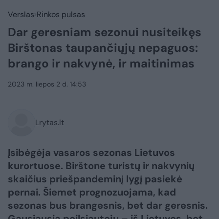
Verslas
Rinkos pulsas
Dar geresniam sezonui nusiteikęs
Birštonas taupančiųjų nepaguos:
brango ir nakvynė, ir maitinimas
2023 m. liepos 2 d. 14:53
Lrytas.lt
Įsibėgėja vasaros sezonas Lietuvos
kurortuose. Birštone turistų ir nakvynių
skaičius priešpandeminį lygį pasiekė
pernai. Šiemet prognozuojama, kad
sezonas bus brangesnis, bet dar geresnis.
Gausiausia poilsiautojų – iš Lietuvos, bet