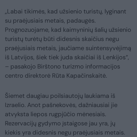
„Labai tikimės, kad užsienio turistų, lyginant
su praėjusiais metais, padaugės.
Prognozuojame, kad kaimyninių šalių užsienio
turistų turėtų būti didesnis skaičius negu
praėjusiais metais, jaučiame suintensyvėjimą
iš Latvijos, šiek tiek juda skaičiai iš Lenkijos“,
– pasakojo Birštono turizmo informacijos
centro direktorė Rūta Kapačinskaitė.
Šiemet daugiau poilsiautojų laukiama iš
Izraelio. Anot pašnekovės, dažniausiai jie
atvyksta liepos rugpjūčio mėnesiais.
Rezervacijų gydymo įstaigose jau yra, jų
kiekis yra didesnis negu praėjusiais metais.