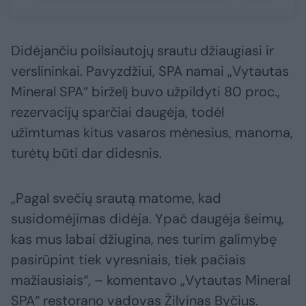
Didėjančiu poilsiautojų srautu džiaugiasi ir
verslininkai. Pavyzdžiui, SPA namai „Vytautas
Mineral SPA“ birželį buvo užpildyti 80 proc.,
rezervacijų sparčiai daugėja, todėl
užimtumas kitus vasaros mėnesius, manoma,
turėtų būti dar didesnis.
„Pagal svečių srautą matome, kad
susidomėjimas didėja. Ypač daugėja šeimų,
kas mus labai džiugina, nes turim galimybę
pasirūpint tiek vyresniais, tiek pačiais
mažiausiais“, – komentavo „Vytautas Mineral
SPA“ restorano vadovas Žilvinas Byčius.