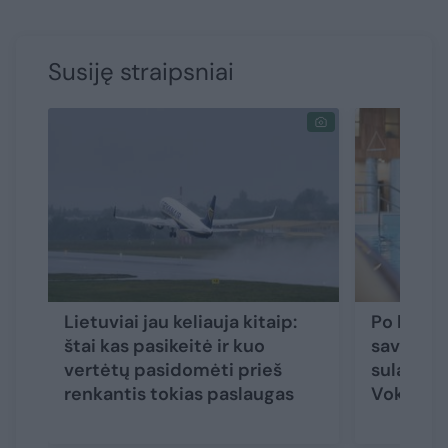
Susiję straipsniai
Lietuviai jau keliauja kitaip:
Po kelio
štai kas pasikeitė ir kuo
savo – L
vertėtų pasidomėti prieš
sulaukė i
renkantis tokias paslaugas
Vokietij