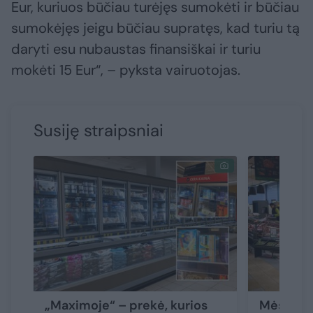
Eur, kuriuos būčiau turėjęs sumokėti ir būčiau
sumokėjęs jeigu būčiau supratęs, kad turiu tą
daryti esu nubaustas finansiškai ir turiu
mokėti 15 Eur“, – pyksta vairuotojas.
Susiję straipsniai
„Maximoje“ – prekė, kurios
Mėsėdžių