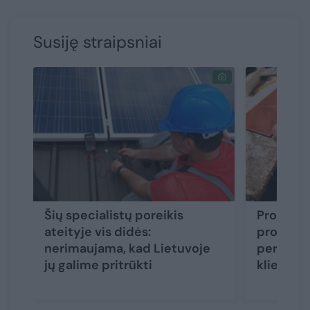
Susiję straipsniai
Šių specialistų poreikis
Prognozu
ateityje vis didės:
profesija
nerimaujama, kad Lietuvoje
per dieną
jų galime pritrūkti
klientas