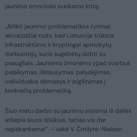
jaunimo emocinės sveikatos krizę.
„Atlikti jaunimo problematikos tyrimai
akivaizdžiai rodo, kad Lietuvoje trūksta
infrastruktūros ir kryptingai apmokytų
darbuotojų, kurie sugebėtų dirbti su
paaugliais. Jauniems žmonėms ypač svarbus
palaikymas, išklausymas, palydėjimas,
individualus dėmesys ir įsigilinimas į
konkrečią problematiką.
Šiuo metu darbo su jaunimu sistema iš dalies
atliepia šiuos iššūkius, tačiau vis dar
nepakankamai“, – sakė V. Čmilytė-Nielsen.