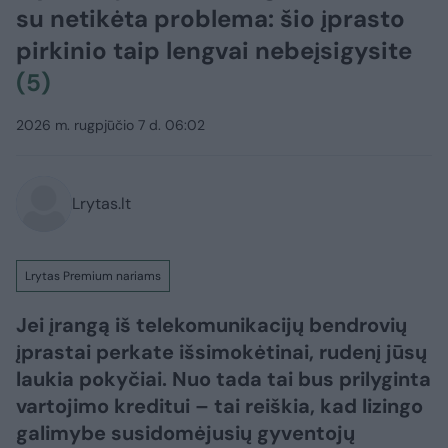
su netikėta problema: šio įprasto
pirkinio taip lengvai nebeįsigysite
(5)
2026 m. rugpjūčio 7 d. 06:02
Lrytas.lt
Lrytas Premium nariams
Jei įrangą iš telekomunikacijų bendrovių
įprastai perkate išsimokėtinai, rudenį jūsų
laukia pokyčiai. Nuo tada tai bus prilyginta
vartojimo kreditui – tai reiškia, kad lizingo
galimybe susidomėjusių gyventojų