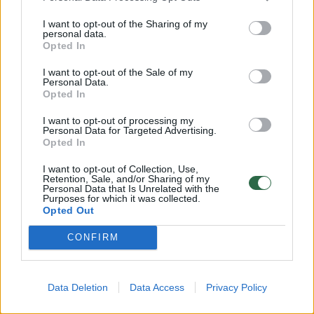
Estijoje, Suomijoje, Maltoje, Didžiojoje
I want to opt-out of the Sharing of my
Britanijoje jaunimo darbuotojas yra
personal data.
Opted In
išskiriamas kaip atskira profesija.
Universitetuose ir kolegijose yra atskira
I want to opt-out of the Sale of my
Personal Data.
jaunimo darbuotojų specialybė arba
Opted In
specializacija. Be to, tokiems darbuotojams
I want to opt-out of processing my
Personal Data for Targeted Advertising.
užtikrinamas nuoseklus kvalifikacijos
Opted In
kėlimas“, − pabrėžė V. Čmilytė-Nielsen.
I want to opt-out of Collection, Use,
Retention, Sale, and/or Sharing of my
Personal Data that Is Unrelated with the
Teikiamu įstatymo projektu siūloma apibrėžti
Purposes for which it was collected.
Opted Out
jaunimo darbuotojo sąvoką, patikslinti darbo
CONFIRM
su jaunimu būdus (atviro ir neformalaus
bendravimo), nustatyti jaunimo darbuotojui
keliamus reikalavimus ir sureguliuoti
Data Deletion
Data Access
Privacy Policy
nepriekaištingos reputacijos klausimus.