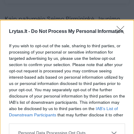
Kaip pažymėjo Seimo Pirmininkė, Jaunimo
reikalų agentūros duomenimis, darbuotojų,
Lrytas.lt -
Do Not Process My Personal Information
dirbančių su jaunimu, skaičius auga, tačiau
jiems tenka didelis darbo krūvis: 2021 m.
If you wish to opt-out of the sale, sharing to third parties, or
processing of your personal or sensitive information for
vienam jaunimo darbuotojui, dirbančiam
targeted advertising by us, please use the below opt-out
atvirajame jaunimo centre arba atvirojoje
section to confirm your selection. Please note that after your
opt-out request is processed you may continue seeing
jaunimo erdvėje, vidutiniškai teko 103 jauni
interest-based ads based on personal information utilized by
žmonės, o vienam mobilųjį darbą dirbančiam
us or personal information disclosed to third parties prior to
jaunimo darbuotojui – 63 jauni žmonės.
your opt-out. You may separately opt-out of the further
disclosure of your personal information by third parties on the
IAB’s list of downstream participants. This information may
also be disclosed by us to third parties on the
IAB’s List of
„Nors Lietuvoje jaunimo darbuotojų skaičius
Downstream Participants
that may further disclose it to other
auga, ši profesija net nėra įtraukta į profesijų
third parties.
katalogą. Dalyje Europos šalių, pavyzdžiui,
Personal Data Processing Opt Outs