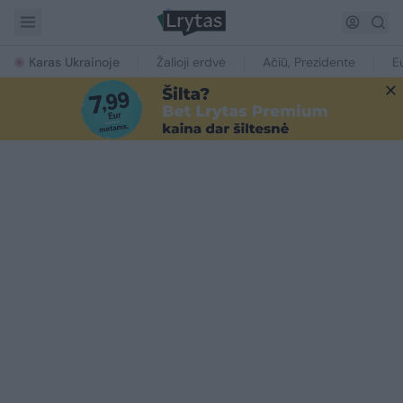
Karas Ukrainoje
Žalioji erdvė
Ačiū, Prezidente
E