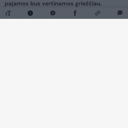
pajamos bus vertinamos griežčiau.
Daugiau nuotraukų (7)
Jau šių metų lapkričio 20 d. įsigalios nauja
Vartojimo kredito įstatymo redakcija, kuria į
nacionalinę teisę perkelta atnaujinta europinė