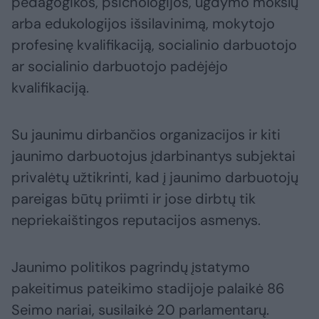
pedagogikos, psichologijos, ugdymo mokslų
arba edukologijos išsilavinimą, mokytojo
profesinę kvalifikaciją, socialinio darbuotojo
ar socialinio darbuotojo padėjėjo
kvalifikaciją.
Su jaunimu dirbančios organizacijos ir kiti
jaunimo darbuotojus įdarbinantys subjektai
privalėtų užtikrinti, kad į jaunimo darbuotojų
pareigas būtų priimti ir jose dirbtų tik
nepriekaištingos reputacijos asmenys.
Jaunimo politikos pagrindų įstatymo
pakeitimus pateikimo stadijoje palaikė 86
Seimo nariai, susilaikė 20 parlamentarų.