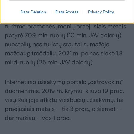
Data Deletion
Data Access
Privacy Policy
Oficialiais vyriausybės duomenimis, 60 proc.
turizmo pramonės įmonių praėjusiais metais
patyrė 709 mln. rublių (10 mln. JAV dolerių)
nuostolių, nes turistų srautai sumažėjo
maždaug trečdaliu. 2021 m. pelnas siekė 1,8
mlrd. rublių (25 mln. JAV dolerių).
Internetinio užsakymų portalo „ostrovok.ru“
duomenimis, 2019 m. Krymui kliuvo 19 proc.
visų Rusijoje atliktų viešbučių užsakymų, tai
praėjusiais metais – tik 3 proc., o šiemet –
dar mažiau – vos 1 proc.