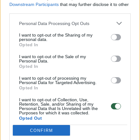
prieš Rusijai įsiveržiant į Ukrainą, nes Krymas
Downstream Participants
that may further disclose it to other
didžiąją dalį laikotarpio po aneksijos kovojo
third parties.
su didelėmis sankcijomis ir ekonominėmis
Personal Data Processing Opt Outs
krizėmis.
I want to opt-out of the Sharing of my
personal data.
Opted In
Atrodė, kad 2021 m., kai dėl pandemijos
I want to opt-out of the Sale of my
uždarytos sienos suteikė labai reikalingą
Personal Data.
Opted In
postūmį vietos turizmo sektoriui, sėkmė
grįžo, nes, Rusijos vyriausybės duomenimis,
I want to opt-out of processing my
Personal Data for Targeted Advertising.
rekordinis skaičius – 9,4 mln. – rusų pasirinko
Opted In
vasaroti Kryme.
I want to opt-out of Collection, Use,
Retention, Sale, and/or Sharing of my
Personal Data that Is Unrelated with the
Purposes for which it was collected.
Tik Rusijos sukeltas karas gali įstumti šią
Opted Out
gyvybiškai svarbią Krymo turizmo ir paslaugų
CONFIRM
sritį į gilią finansinę duobę.