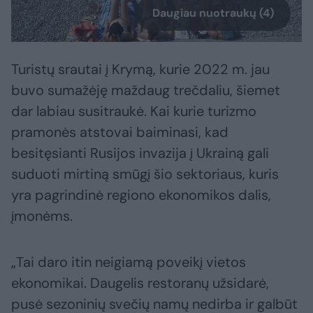
Daugiau nuotraukų (4)
Turistų srautai į Krymą, kurie 2022 m. jau
buvo sumažėję maždaug trečdaliu, šiemet
dar labiau susitraukė. Kai kurie turizmo
pramonės atstovai baiminasi, kad
besitęsianti Rusijos invazija į Ukrainą gali
suduoti mirtiną smūgį šio sektoriaus, kuris
yra pagrindinė regiono ekonomikos dalis,
įmonėms.
„Tai daro itin neigiamą poveikį vietos
ekonomikai. Daugelis restoranų užsidarė,
pusė sezoninių svečių namų nedirba ir galbūt