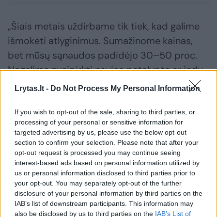
„Šiais metais uždirbame tik tiek, kad galime
išmokėti atlyginimus. Sumažinome kainas,
bet mūsų sąnaudos padidėjo 30–50 proc.
Negalime nusipirkti naujos patalynės ar indų
ir turime gyventi iš savo atsargų“, – pridūrė
Lrytas.lt -
Do Not Process My Personal Information
pašnekovas.
If you wish to opt-out of the sale, sharing to third parties, or
processing of your personal or sensitive information for
2014 m. aneksavęs Krymą, V.Putinas jį
targeted advertising by us, please use the below opt-out
section to confirm your selection. Please note that after your
pavadino Rusijos „karūnos brangakmeniu“,
opt-out request is processed you may continue seeing
žadėdamas vietos gyventojams gerovę,
interest-based ads based on personal information utilized by
saugumą ir Maskvos investicijas.
us or personal information disclosed to third parties prior to
your opt-out. You may separately opt-out of the further
disclosure of your personal information by third parties on the
IAB’s list of downstream participants. This information may
Daugelis šių pažadų tuščiai skambėjo dar
also be disclosed by us to third parties on the
IAB’s List of