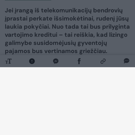
Jei įrangą iš telekomunikacijų bendrovių
įprastai perkate išsimokėtinai, rudenį jūsų
laukia pokyčiai. Nuo tada tai bus prilyginta
vartojimo kreditui – tai reiškia, kad lizingo
galimybe susidomėjusių gyventojų
pajamos bus vertinamos griežčiau.
Daugiau nuotraukų (7)