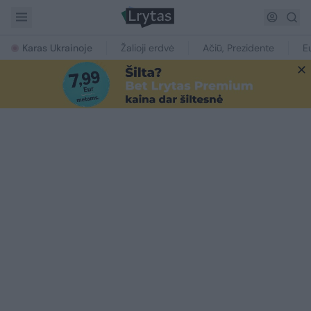
Karas Ukrainoje
Žalioji erdvė
Ačiū, Prezidente
E