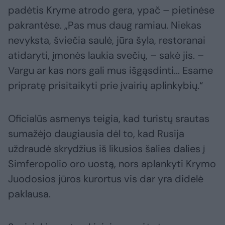
padėtis Kryme atrodo gera, ypač – pietinėse
pakrantėse. „Pas mus daug ramiau. Niekas
nevyksta, šviečia saulė, jūra šyla, restoranai
atidaryti, įmonės laukia svečių, – sakė jis. –
Vargu ar kas nors gali mus išgąsdinti... Esame
pripratę prisitaikyti prie įvairių aplinkybių.“
Oficialūs asmenys teigia, kad turistų srautas
sumažėjo daugiausia dėl to, kad Rusija
uždraudė skrydžius iš likusios šalies dalies į
Simferopolio oro uostą, nors aplankyti Krymo
Juodosios jūros kurortus vis dar yra didelė
paklausa.