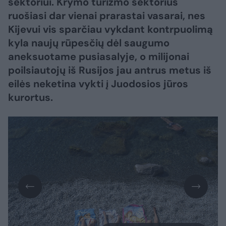
sektoriui. Krymo turizmo sektorius
ruošiasi dar vienai prarastai vasarai, nes
Kijevui vis sparčiau vykdant kontrpuolimą
kyla naujų rūpesčių dėl saugumo
aneksuotame pusiasalyje, o milijonai
poilsiautojų iš Rusijos jau antrus metus iš
eilės neketina vykti į Juodosios jūros
kurortus.