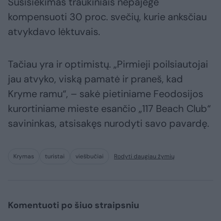
Susisiekimas traukiniais nepajėgė
kompensuoti 30 proc. svečių, kurie anksčiau
atvykdavo lėktuvais.
Tačiau yra ir optimistų. „Pirmieji poilsiautojai
jau atvyko, viską pamatė ir praneš, kad
Kryme ramu“, – sakė pietiniame Feodosijos
kurortiniame mieste esančio „117 Beach Club“
savininkas, atsisakęs nurodyti savo pavardę.
Krymas
turistai
viešbučiai
Rodyti daugiau žymių
Komentuoti po šiuo straipsniu