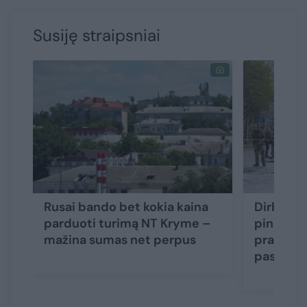
Susiję straipsniai
Rusai bando bet kokia kaina
Dirbti į 
parduoti turimą NT Kryme –
pinigais 
mažina sumas net perpus
prasižen
pasakoja 