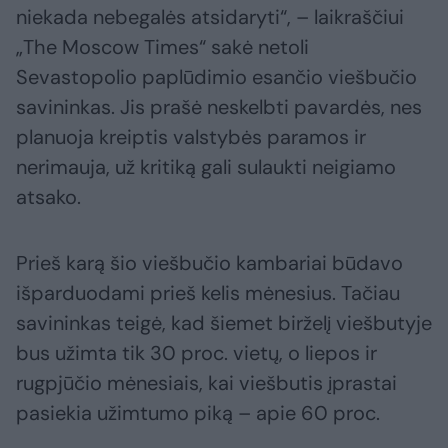
niekada nebegalės atsidaryti“, – laikraščiui
„The Moscow Times“ sakė netoli
Sevastopolio paplūdimio esančio viešbučio
savininkas. Jis prašė neskelbti pavardės, nes
planuoja kreiptis valstybės paramos ir
nerimauja, už kritiką gali sulaukti neigiamo
atsako.
Prieš karą šio viešbučio kambariai būdavo
išparduodami prieš kelis mėnesius. Tačiau
savininkas teigė, kad šiemet birželį viešbutyje
bus užimta tik 30 proc. vietų, o liepos ir
rugpjūčio mėnesiais, kai viešbutis įprastai
pasiekia užimtumo piką – apie 60 proc.