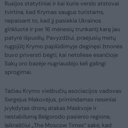
Rusijos statytiniai ir kai kurie verslo atstovai
tvirtina, kad Krymas saugus turistams,
nepaisant to, kad jį pasiekia Ukrainos
ginkluotė ir per 16 mėnesių trunkantį karą jau
patyrė išpuolių. Pavyzdžiui, praėjusių metų
rugpjūtį Krymo paplūdimyje deginęsi žmonės
buvo priversti bėgti, kai netoliese esančioje
Sakų oro bazėje nugriaudėjo keli galingi
sprogimai.
Tačiau Krymo viešbučių asociacijos vadovas
Sergejus Makovėjus, primindamas neseniai
įvykdytas dronų atakas Maskvoje ir
nestabilumą Belgorodo pasienio regione,
laikraščiui „The Moscow Times“ sakė, kad