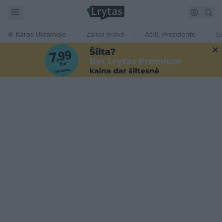
Karas Ukrainoje
Žalioji erdvė
Ačiū, Prezidente
E