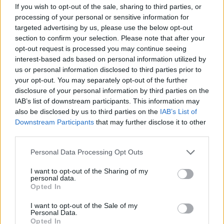
If you wish to opt-out of the sale, sharing to third parties, or
sumažino 1 mln. barelių. Savo gavybą
processing of your personal or sensitive information for
pristabdė ir Rusija.
targeted advertising by us, please use the below opt-out
section to confirm your selection. Please note that after your
opt-out request is processed you may continue seeing
Tikslas yra palaikyti naftos kainas.
interest-based ads based on personal information utilized by
us or personal information disclosed to third parties prior to
your opt-out. You may separately opt-out of the further
disclosure of your personal information by third parties on the
Susiję straipsniai
IAB’s list of downstream participants. This information may
also be disclosed by us to third parties on the
IAB’s List of
Downstream Participants
that may further disclose it to other
third parties.
Personal Data Processing Opt Outs
I want to opt-out of the Sharing of my
personal data.
Opted In
I want to opt-out of the Sale of my
Personal Data.
Opted In