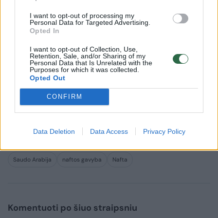
Degalinių savininkams –
Didžiausi
naujas smūgis: „Mums jau
investici
I want to opt-out of processing my
Personal Data for Targeted Advertising.
užteko akcizo padidinimo
Lietuva“ 
Opted In
šoko“
plėtrai a
eurų
I want to opt-out of Collection, Use,
Retention, Sale, and/or Sharing of my
Personal Data that Is Unrelated with the
Purposes for which it was collected.
Opted Out
CONFIRM
Po ketvirtadienio pranešimo naftos kaina
padidėjo.
Data Deletion
Data Access
Privacy Policy
Saudo Arabija
naftos gavyba
Nafta
Komentuoti po šiuo straipsniu