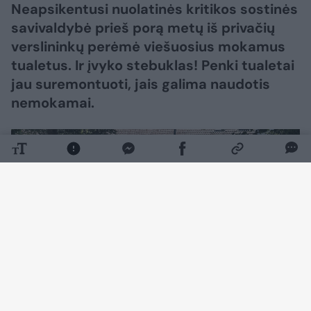
Neapsikentusi nuolatinės kritikos sostinės
savivaldybė prieš porą metų iš privačių
verslininkų perėmė viešuosius mokamus
tualetus. Ir įvyko stebuklas! Penki tualetai
jau suremontuoti, jais galima naudotis
nemokamai.
Daugiau nuotraukų (12)