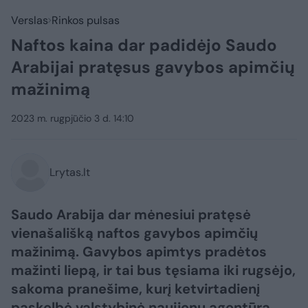
Verslas
Rinkos pulsas
Naftos kaina dar padidėjo Saudo
Arabijai pratęsus gavybos apimčių
mažinimą
2023 m. rugpjūčio 3 d. 14:10
Lrytas.lt
Saudo Arabija dar mėnesiui pratęsė
vienašališką naftos gavybos apimčių
mažinimą. Gavybos apimtys pradėtos
mažinti liepą, ir tai bus tęsiama iki rugsėjo,
sakoma pranešime, kurį ketvirtadienį
paskelbė valstybinė naujienų agentūra