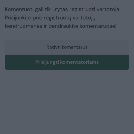
Komentuoti gali tik Lrytas registruoti vartotojai.
Prisijunkite prie registruotų vartotojų
bendruomenės ir bendraukite komentaruose!
Rodyti komentarus
Prisijungti komentatoriams