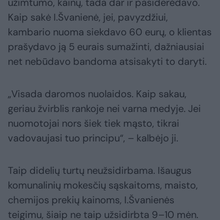
užimtumo, kainų, tada dar ir pasiderėdavo.
Kaip sakė I.Švanienė, jei, pavyzdžiui,
kambario nuoma siekdavo 60 eurų, o klientas
prašydavo ją 5 eurais sumažinti, dažniausiai
net nebūdavo bandoma atsisakyti to daryti.
„Visada daromos nuolaidos. Kaip sakau,
geriau žvirblis rankoje nei varna medyje. Jei
nuomotojai nors šiek tiek mąsto, tikrai
vadovaujasi tuo principu“, – kalbėjo ji.
Taip didelių turtų neužsidirbama. Išaugus
komunalinių mokesčių sąskaitoms, maisto,
chemijos prekių kainoms, I.Švanienės
teigimu, šiaip ne taip užsidirbta 9–10 mėn.