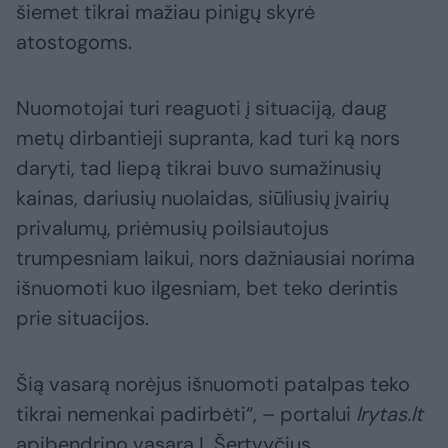
šiemet tikrai mažiau pinigų skyrė
atostogoms.
Nuomotojai turi reaguoti į situaciją, daug
metų dirbantieji supranta, kad turi ką nors
daryti, tad liepą tikrai buvo sumažinusių
kainas, dariusių nuolaidas, siūliusių įvairių
privalumų, priėmusių poilsiautojus
trumpesniam laikui, nors dažniausiai norima
išnuomoti kuo ilgesniam, bet teko derintis
prie situacijos.
Šią vasarą norėjus išnuomoti patalpas teko
tikrai nemenkai padirbėti“, – portalui
lrytas.lt
apibendrino vasarą L.Šertvyčius.