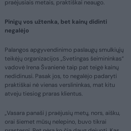
praėjusiais metais, praktiškai neaugo.
Pinigų vos užtenka, bet kainų didinti
negalėjo
Palangos apgyvendinimo paslaugų smulkiųjų
teikėjų organizacijos „Svetingas šeimininkas“
vadovė Irena Švanienė taip pat teigė kainų
nedidinusi. Pasak jos, to negalėjo padaryti
praktiškai nė vienas verslininkas, mat kitu
atveju tiesiog praras klientus.
„Vasara panaši į praėjusių metų, nors, aišku,
orai šiemet mūsų nelepino, buvo tikrai
prastesni. Bet nėra ko čia daug dejuoti. Kas