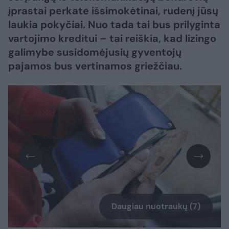
įprastai perkate išsimokėtinai, rudenį jūsų
laukia pokyčiai. Nuo tada tai bus prilyginta
vartojimo kreditui – tai reiškia, kad lizingo
galimybe susidomėjusių gyventojų
pajamos bus vertinamos griežčiau.
Daugiau nuotraukų (7)