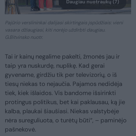
Daugiau nuotraukų (7)
Pajūrio verslininkai dalijasi skirtingais įspūdžiais: vieni
vasara džiaugiasi, kiti norėjo uždirbti daugiau.
G.Bitvinsko nuotr.
Tai ir kainų negalime pakelti, žmonės jau ir
taip yra nuskurdę, nuplikę. Kad gerai
gyvename, girdžiu tik per televizorių, o iš
tiesų niekas to nejaučia. Pajamos nedidėja
tiek, kiek išlaidos. Vis bandome išsirinkti
protingus politikus, bet kai paklausau, ką jie
kalba, plaukai šiaušiasi. Niekas valstybėje
nėra sureguliuota, o turėtų būti“, – paminėjo
pašnekovė.