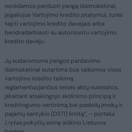
norėdamos parduoti įrangą išsimokėtinai,
įsigaliojus Vartojimo kredito įstatymui, turės
tapti vartojimo kredito davėjais arba
bendradarbiauti su autorizuotu vartojimo
kredito davėju.
Jų sudaromoms įrangos pardavimo
išsimokėtinai sutartims bus taikomos visos
vartojimo kredito teikimą
reglamentuojančios teisės aktų nuostatos,
įskaitant atsakingojo skolinimo principą ir
kreditingumo vertinimą bei paskolų įmokų ir
pajamų santykio (DSTI) limitą“, – portalui
Lrytas
pokyčių esmę aiškino Lietuvos
bankas.