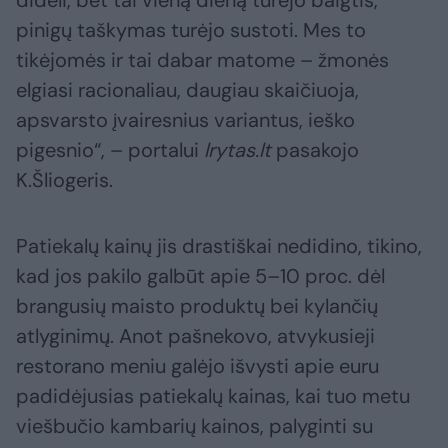
dideli, bet tai vieną dieną turėjo baigtis,
pinigų taškymas turėjo sustoti. Mes to
tikėjomės ir tai dabar matome – žmonės
elgiasi racionaliau, daugiau skaičiuoja,
apsvarsto įvairesnius variantus, ieško
pigesnio“, – portalui
lrytas.lt
pasakojo
K.Šliogeris.
Patiekalų kainų jis drastiškai nedidino, tikino,
kad jos pakilo galbūt apie 5–10 proc. dėl
brangusių maisto produktų bei kylančių
atlyginimų. Anot pašnekovo, atvykusieji
restorano meniu galėjo išvysti apie euru
padidėjusias patiekalų kainas, kai tuo metu
viešbučio kambarių kainos, palyginti su