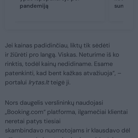
pandemiją
sumas
Jei kainas padidinčiau, liktų tik sėdėti
ir žiūrėti pro langą. Viskas. Neturime iš ko
rinktis, todėl kainų nedidiname. Esame
patenkinti, kad bent kažkas atvažiuoja“, –
portalui
lrytas.lt
teigė ji.
Nors daugelis verslininkų naudojasi
„Booking.com“ platforma, ilgamečiai klientai
neretai patys tiesiai
skambindavo nuomotojams ir klausdavo dėl