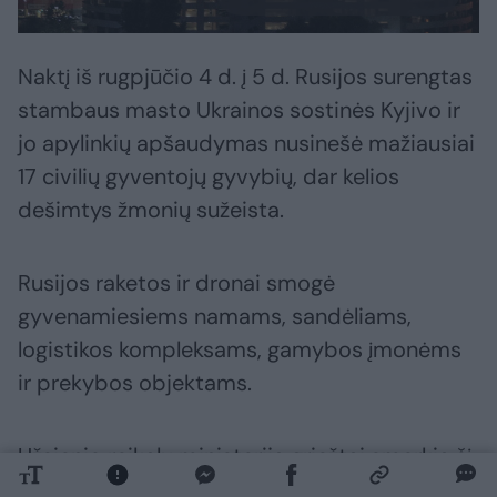
Naktį iš rugpjūčio 4 d. į 5 d. Rusijos surengtas
stambaus masto Ukrainos sostinės Kyjivo ir
jo apylinkių apšaudymas nusinešė mažiausiai
17 civilių gyventojų gyvybių, dar kelios
dešimtys žmonių sužeista.
Rusijos raketos ir dronai smogė
gyvenamiesiems namams, sandėliams,
logistikos kompleksams, gamybos įmonėms
ir prekybos objektams.
Užsienio reikalų ministerija griežtai smerkia šį
Rusijos įvykdytą išpuolį, per kurį, be kita ko,