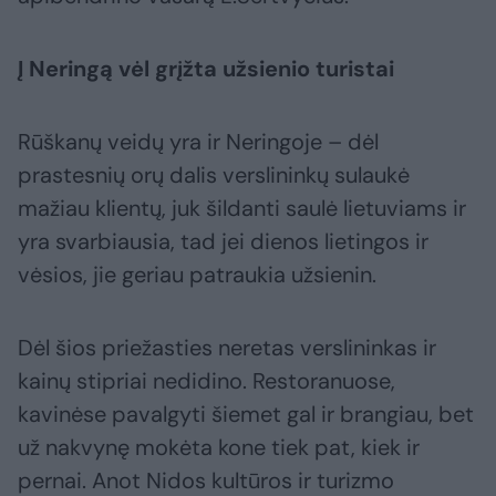
Į Neringą vėl grįžta užsienio turistai
Rūškanų veidų yra ir Neringoje – dėl
prastesnių orų dalis verslininkų sulaukė
mažiau klientų, juk šildanti saulė lietuviams ir
yra svarbiausia, tad jei dienos lietingos ir
vėsios, jie geriau patraukia užsienin.
Dėl šios priežasties neretas verslininkas ir
kainų stipriai nedidino. Restoranuose,
kavinėse pavalgyti šiemet gal ir brangiau, bet
už nakvynę mokėta kone tiek pat, kiek ir
pernai. Anot Nidos kultūros ir turizmo