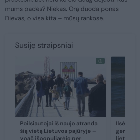
mums padės? Niekas. Orą duoda ponas
Dievas, o visa kita – mūsų rankose.
Susiję straipsniai
Poilsiautojai iš naujo atranda
Ilsėtis L
šią vietą Lietuvos pajūryje –
gerokai 
ypač išpopuliarėjo per
lietuviai