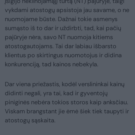
įsigijo nekilnojamąjį turtą (NT) pajūryje, taigi
vykdami atostogų apsistoja jau savame, o ne
nuomojame būste. Dažnai tokie asmenys
sumąsto iš to dar ir uždirbti, tad, kai pačių
pajūryje nėra, savo NT nuomoja kitiems
atostogautojams. Tai dar labiau išbarsto
klientus po skirtingus nuomotojus ir didina
konkurenciją, tad kainos nebekyla.
Dar viena priežastis, kodėl verslininkai kainų
didinti negali, yra tai, kad ir gyventojų
piniginės nebėra tokios storos kaip anksčiau.
Viskam brangstant jie ėmė šiek tiek taupyti ir
atostogų sąskaita.