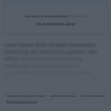
Jau esate prenumeratorius?
Prisijunkite
Kiti prenumeratos planai
Lorem ipsum dolor sit amet consectetur
adipisicing elit. Asperiores sapiente, odio
officiis sed tempore vitae veritatis
repellendus, ad saepe architecto
repudiandae corrupti sit non error illum
consequuntur adipisci dignissimos maxime.
telekomunikacijų bendrovė
vartojimo kreditas
Lietuvos bankas
Rodyti daugiau žymių