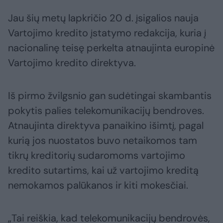
Jau šių metų lapkričio 20 d. įsigalios nauja
Vartojimo kredito įstatymo redakcija, kuria į
nacionalinę teisę perkelta atnaujinta europinė
Vartojimo kredito direktyva.
Iš pirmo žvilgsnio gan sudėtingai skambantis
pokytis palies telekomunikacijų bendroves.
Atnaujinta direktyva panaikino išimtį, pagal
kurią jos nuostatos buvo netaikomos tam
tikrų kreditorių sudaromoms vartojimo
kredito sutartims, kai už vartojimo kreditą
nemokamos palūkanos ir kiti mokesčiai.
„Tai reiškia, kad telekomunikacijų bendrovės,