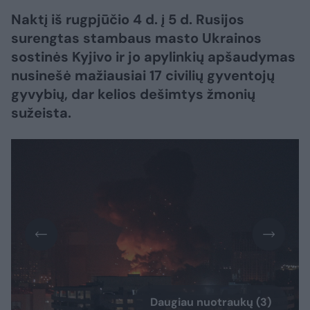
Naktį iš rugpjūčio 4 d. į 5 d. Rusijos
surengtas stambaus masto Ukrainos
sostinės Kyjivo ir jo apylinkių apšaudymas
nusinešė mažiausiai 17 civilių gyventojų
gyvybių, dar kelios dešimtys žmonių
sužeista.
Daugiau nuotraukų (3)