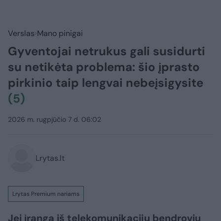
Verslas
Mano pinigai
Gyventojai netrukus gali susidurti
su netikėta problema: šio įprasto
pirkinio taip lengvai nebeįsigysite
(5)
2026 m. rugpjūčio 7 d. 06:02
Lrytas.lt
Lrytas Premium nariams
Jei įrangą iš telekomunikacijų bendrovių