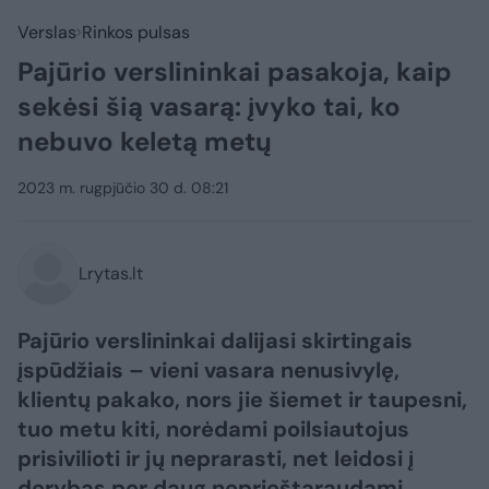
Verslas
Rinkos pulsas
Pajūrio verslininkai pasakoja, kaip
sekėsi šią vasarą: įvyko tai, ko
nebuvo keletą metų
2023 m. rugpjūčio 30 d. 08:21
Lrytas.lt
Pajūrio verslininkai dalijasi skirtingais
įspūdžiais – vieni vasara nenusivylę,
klientų pakako, nors jie šiemet ir taupesni,
tuo metu kiti, norėdami poilsiautojus
prisivilioti ir jų neprarasti, net leidosi į
derybas per daug neprieštaraudami