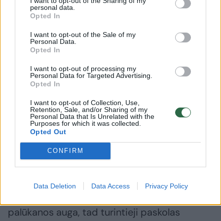
I want to opt-out of the Sharing of my
personal data.
po pandemijos vėl visi laisvai gali keliauti į
Opted In
užsienį.
I want to opt-out of the Sale of my
Personal Data.
Opted In
Dėl lietingų ir vėsesnių orų, augančios
I want to opt-out of processing my
nuomos pasiūlos ir gyventojų bandymo
Personal Data for Targeted Advertising.
Opted In
taupyti L.Šertvyčius sezono viduryje stebėjo
I want to opt-out of Collection, Use,
net mažėjančias kainas, o to jau keletą metų
Retention, Sale, and/or Sharing of my
Personal Data that Is Unrelated with the
nebuvo.
Purposes for which it was collected.
Opted Out
„Tai nevyko masiškai, bet buvo ne vienas ir ne
CONFIRM
du tokie atvejai. Rinka yra rinka. Pasiūla auga,
o paklausa – ne, ji net sumažėjo, palyginti su
Data Deletion
Data Access
Privacy Policy
pandeminiais metais, o ir brango viskas,
palūkanos auga, tad turintieji paskolas