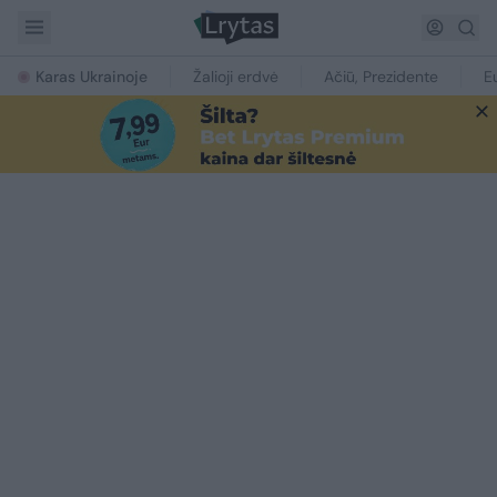
Karas Ukrainoje
Žalioji erdvė
Ačiū, Prezidente
E