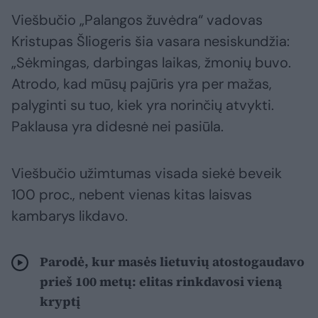
Viešbučio „Palangos žuvėdra“ vadovas
Kristupas Šliogeris šia vasara nesiskundžia:
„Sėkmingas, darbingas laikas, žmonių buvo.
Atrodo, kad mūsų pajūris yra per mažas,
palyginti su tuo, kiek yra norinčių atvykti.
Paklausa yra didesnė nei pasiūla.
Viešbučio užimtumas visada siekė beveik
100 proc., nebent vienas kitas laisvas
kambarys likdavo.
Parodė, kur masės lietuvių atostogaudavo
prieš 100 metų: elitas rinkdavosi vieną
kryptį