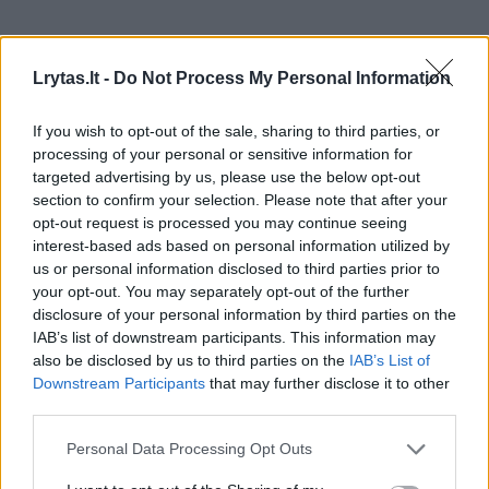
Privačius nuomotojus rečiau renkasi ir
užsieniečiai, anot I.Švanienės, matyti tik
Lrytas.lt -
Do Not Process My Personal Information
vienas kitas lenkas ar latvis, kai anksčiau jų
If you wish to opt-out of the sale, sharing to third parties, or
būdavo daugiau.
processing of your personal or sensitive information for
targeted advertising by us, please use the below opt-out
section to confirm your selection. Please note that after your
Regėjo net sumažėjusias kainas
opt-out request is processed you may continue seeing
interest-based ads based on personal information utilized by
us or personal information disclosed to third parties prior to
Portalų „Priejūros.lt“ ir „Prieežero.lt“ vadovo
your opt-out. You may separately opt-out of the further
disclosure of your personal information by third parties on the
Lauryno Šertvyčiaus teigimu, poilsiautojų
IAB’s list of downstream participants. This information may
skaičius šią vasarą panašus į 2019 m. ir
also be disclosed by us to third parties on the
IAB’s List of
Downstream Participants
that may further disclose it to other
ankstesnius metus – situacija sugrįžo į
third parties.
priešpandeminį lygį. Atostogautojų Lietuvos
Personal Data Processing Opt Outs
pajūryje yra kiek sumažėję dėl paprasčiausių
priežasčių – orai kiek prastesni nei anksčiau ir