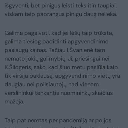
išgyventi, bet pinigus leisti teks itin taupiai,
viskam taip pabrangus pinigų daug nelieka.
Galima pagalvoti, kad jei lėšų taip trūksta,
galima tiesiog padidinti apgyvendinimo
paslaugų kainas. Tačiau I.Švanienė tam
nemato jokių galimybių. Ji, priešingai nei
K.Šliogeris, sako, kad šiuo metu pasiūla kaip
tik viršija paklausą, apgyvendinimo vietų yra
daugiau nei poilsiautojų, tad vienam
verslininkui tenkantis nuomininkų skaičius
mažėja.
Taip pat neretas per pandemiją ar po jos