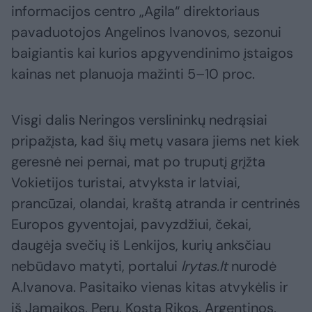
informacijos centro „Agila“ direktoriaus
pavaduotojos Angelinos Ivanovos, sezonui
baigiantis kai kurios apgyvendinimo įstaigos
kainas net planuoja mažinti 5–10 proc.
Visgi dalis Neringos verslininkų nedrąsiai
pripažįsta, kad šių metų vasara jiems net kiek
geresnė nei pernai, mat po truputį grįžta
Vokietijos turistai, atvyksta ir latviai,
prancūzai, olandai, kraštą atranda ir centrinės
Europos gyventojai, pavyzdžiui, čekai,
daugėja svečių iš Lenkijos, kurių anksčiau
nebūdavo matyti, portalui
lrytas.lt
nurodė
A.Ivanova. Pasitaiko vienas kitas atvykėlis ir
iš Jamaikos, Peru, Kosta Rikos, Argentinos,