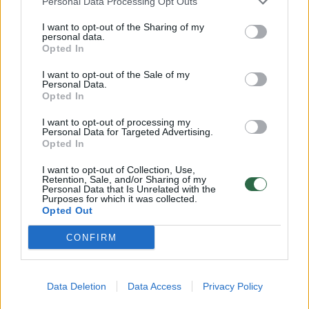
Personal Data Processing Opt Outs
kroviniais konteineriuose, 10 vagonų su kitais
I want to opt-out of the Sharing of my
įvairiarūšiais kroviniais.
personal data.
Opted In
I want to opt-out of the Sale of my
Personal Data.
Susiję straipsniai
Opted In
I want to opt-out of processing my
Personal Data for Targeted Advertising.
Opted In
I want to opt-out of Collection, Use,
Retention, Sale, and/or Sharing of my
Personal Data that Is Unrelated with the
Purposes for which it was collected.
Opted Out
CONFIRM
„LTG Cargo“ atmetė 47
Jūsų tur
prašymus gabenti krovinius
Baltarusi
Data Deletion
Data Access
Privacy Policy
bevertė: