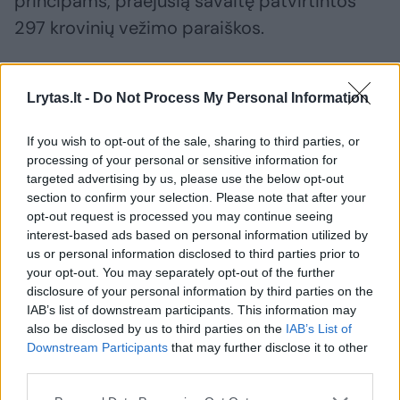
principams, praėjusią savaitę patvirtintos
297 krovinių vežimo paraiškos.
38 paraiškos buvo atmestos, dar dėl 140
Lrytas.lt -
Do Not Process My Personal Information
paraiškų sprendimas bus priimtas detaliau
įvertinus klientų pateiktus duomenis. 6 iš šių
If you wish to opt-out of the sale, sharing to third parties, or
processing of your personal or sensitive information for
atmestų krovinių vežimo paraiškų buvo
targeted advertising by us, please use the below opt-out
skirtos eksportui arba importui iš ar į
section to confirm your selection. Please note that after your
opt-out request is processed you may continue seeing
Baltarusiją.
interest-based ads based on personal information utilized by
us or personal information disclosed to third parties prior to
your opt-out. You may separately opt-out of the further
Iš viso praėjusią savaitę atmesti prašymai
disclosure of your personal information by third parties on the
gabenti 420 vagonus: 194 vagonai su
IAB’s list of downstream participants. This information may
also be disclosed by us to third parties on the
IAB’s List of
automobiliais, 135 vagonai su nafta ir naftos
Downstream Participants
that may further disclose it to other
produktais, 60 vagonų su cheminėmis ir
third parties.
mineralinėmis trąšomis, 21 vagonas su