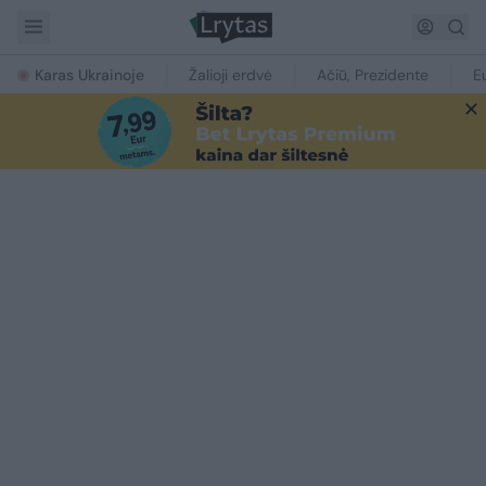
Karas Ukrainoje
Žalioji erdvė
Ačiū, Prezidente
E