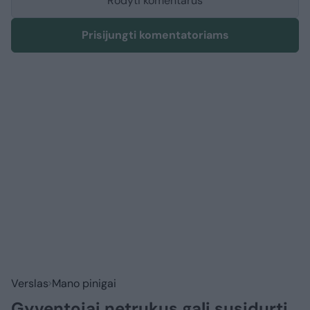
Rodyti komentarus
Prisijungti komentatoriams
Verslas
Mano pinigai
Gyventojai netrukus gali susidurti