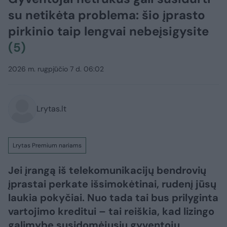
su netikėta problema: šio įprasto
pirkinio taip lengvai nebeįsigysite
(5)
2026 m. rugpjūčio 7 d. 06:02
Lrytas.lt
Lrytas Premium nariams
Jei įrangą iš telekomunikacijų bendrovių
įprastai perkate išsimokėtinai, rudenį jūsų
laukia pokyčiai. Nuo tada tai bus prilyginta
vartojimo kreditui – tai reiškia, kad lizingo
galimybe susidomėjusių gyventojų