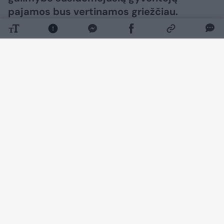
pajamos bus vertinamos griežčiau.
Daugiau nuotraukų (7)
Jau šių metų lapkričio 20 d. įsigalios nauja
Vartojimo kredito įstatymo redakcija, kuria į
nacionalinę teisę perkelta atnaujinta europinė