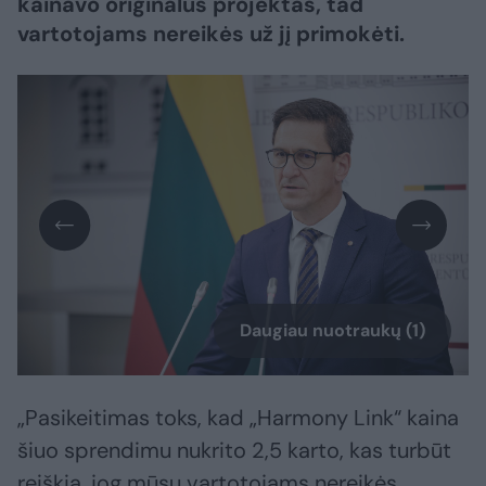
kainavo originalus projektas, tad
vartotojams nereikės už jį primokėti.
Daugiau nuotraukų (1)
„Pasikeitimas toks, kad „Harmony Link“ kaina
šiuo sprendimu nukrito 2,5 karto, kas turbūt
reiškia, jog mūsų vartotojams nereikės