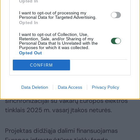
Opted In
sausuma – geros žinios
sausumos
I want to opt-out of processing my
Personal Data for Targeted Advertising.
Opted In
I want to opt-out of Collection, Use,
Retention, Sale, and/or Sharing of my
Energetikos ministerijos teigimu, radus
Personal Data that Is Unrelated with the
Purposes for which it was collected.
sutarimą, kabelis, kaip ir planuojama, turėtų
Opted Out
būti įrengta iki 2028 metų.
CONFIRM
„Litgrid“ ne kartą yra teigusi, jog „Harmony
Data Deletion
Data Access
Privacy Policy
Link“ jungtis bus skirta komercijai, todėl
sinchronizacijai su Vakarų Europos elektros
tinklais 2025 m. vasarį įtakos neturės.
Projektas didžiąja dalimi finansuojamas