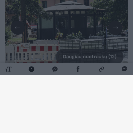
Daugiau nuotraukų (12)
„Beveik naujas SPA miesto centre“, –
pristatydami prieš mėnesį po rekonstrukcijos
atidarytą viešąjį tualetą Vinco Kudirkos
aikštėje juokavo savivaldybės įmonės
„Grinda“ atstovai.