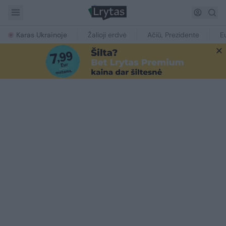
Karas Ukrainoje
Žalioji erdvė
Ačiū, Prezidente
E