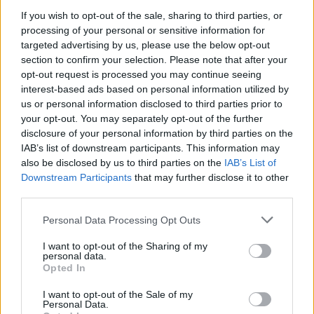
stiprinti Baltijos šalių sistemų patikimumą.
If you wish to opt-out of the sale, sharing to third parties, or
Planuota, jog 700 MW galios jungtis bus 330
processing of your personal or sensitive information for
targeted advertising by us, please use the below opt-out
km ilgio.
section to confirm your selection. Please note that after your
opt-out request is processed you may continue seeing
interest-based ads based on personal information utilized by
us or personal information disclosed to third parties prior to
Susiję straipsniai
your opt-out. You may separately opt-out of the further
disclosure of your personal information by third parties on the
IAB’s list of downstream participants. This information may
also be disclosed by us to third parties on the
IAB’s List of
Downstream Participants
that may further disclose it to other
third parties.
Personal Data Processing Opt Outs
I want to opt-out of the Sharing of my
personal data.
Opted In
Prezidentūra: svarstymai
„Litgrid“
I want to opt-out of the Sale of my
„Harmony Link“ tiesti
vietoje 
Personal Data.