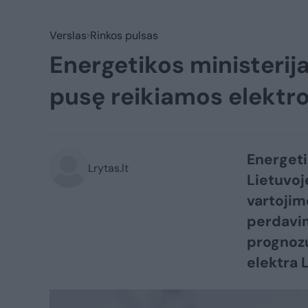
Verslas
Rinkos pulsas
Energetikos ministerij
pusę reikiamos elektro
Energeti
Lrytas.lt
Lietuvo
vartojim
perdavim
prognozu
elektra L