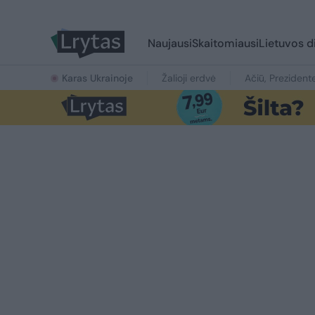
Naujausi
Skaitomiausi
Lietuvos d
Karas Ukrainoje
Žalioji erdvė
Ačiū, Prezident