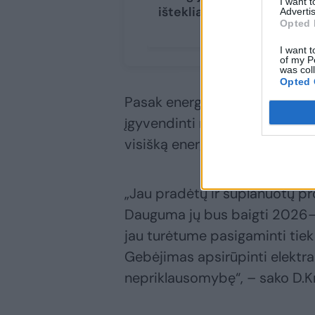
I want 
ištekliai
Advertis
Opted 
I want t
of my P
was col
Opted 
Pasak energetikos ministro, pa
įgyvendinti nauji saulės ir vėj
visišką energetinę nepriklau
„Jau pradėtų ir suplanuotų p
Dauguma jų bus baigti 2026
jau turėtume pasigaminti tiek 
Gebėjimas apsirūpinti elektra 
nepriklausomybę“, – sako D.Kr