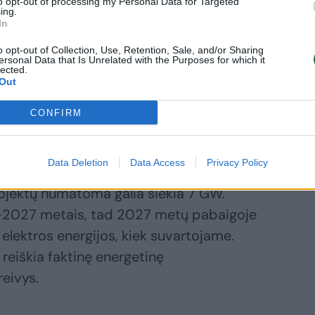
to opt-out of processing my Personal Data for Targeted
ing.
In
o opt-out of Collection, Use, Retention, Sale, and/or Sharing
ersonal Data that Is Unrelated with the Purposes for which it
lected.
Out
skirstyti pralaidumai ir pradėti
CONFIRM
o jėgainių projektai leidžia prognozuoti, jog
somybę pasieksime jau 2027-aisiais.
Data Deletion
Data Access
Privacy Policy
rojektų numatoma galia siekia 7 GW.
–2027 metais, tad 2027 metų pabaigoje
elektros energijos, kiek suvartojame.
reiškia faktinę energetinę
eivys.