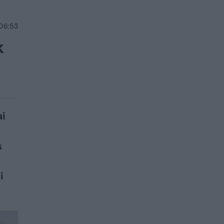
 06:53
k
ai
s
i