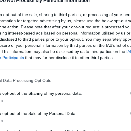
moje numatyti elektros gamybos tikslai
Do Not Process My Personal Information
021–2023).
to opt-out of the sale, sharing to third parties, or processing of your per
formation for targeted advertising by us, please use the below opt-out s
r selection. Please note that after your opt-out request is processed y
eing interest-based ads based on personal information utilized by us or
disclosed to third parties prior to your opt-out. You may separately opt-
losure of your personal information by third parties on the IAB’s list of
. This information may also be disclosed by us to third parties on the
IA
Participants
that may further disclose it to other third parties.
l Data Processing Opt Outs
kliuvo į bėdą
l elektros
o opt-out of the Sharing of my personal data.
ekėjo: vietoj 4
In
kst. eurų moka
o opt-out of the Sale of my Personal Data.
 tūkst.
In