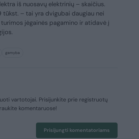
ektra iš nuosavų elektrinių – skaičius.
tūkst. – tai yra dvigubai daugiau nei
 turimos jėgainės pagamino ir atidavė į
ijos.
gamyba
oti vartotojai. Prisijunkite prie registruotų
raukite komentaruose!
Prisijungti komentatoriams