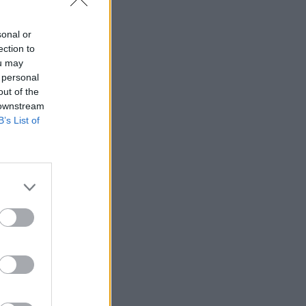
sonal or
ection to
ou may
 personal
out of the
 downstream
B’s List of