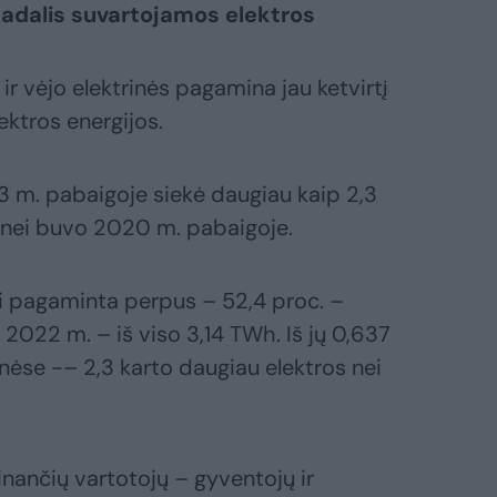
irtadalis suvartojamos elektros
ir vėjo elektrinės pagamina jau ketvirtį
ektros energijos.
23 m. pabaigoje siekė daugiau kaip 2,3
u nei buvo 2020 m. pabaigoje.
ai pagaminta perpus – 52,4 proc. –
 2022 m. – iš viso 3,14 TWh. Iš jų 0,637
ėse -– 2,3 karto daugiau elektros nei
inančių vartotojų – gyventojų ir