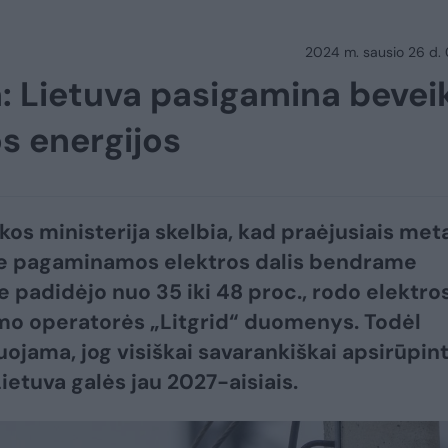
2024 m. sausio 26 d.
a: Lietuva pasigamina bevei
s energijos
kos ministerija skelbia, kad praėjusiais met
je pagaminamos elektros dalis bendrame
e padidėjo nuo 35 iki 48 proc., rodo elektro
o operatorės „Litgrid“ duomenys. Todėl
ojama, jog visiškai savarankiškai apsirūpint
ietuva galės jau 2027-aisiais.