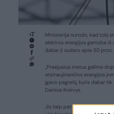
Ministerija nurodo, kad tokį 
elektros energijos gamyba iš a
dabar ji sudaro apie 30 proc.
„Praėjusius metus galime drąsi
atsinaujinančios energijos įre
įgavo pagreitį, kuris dabar ti
Dainius Kreivys.
Jis taip pat pabrėžia, išaugę