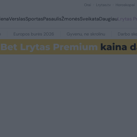
Orai
Lrytas.tv
Horoskopai
iena
Verslas
Sportas
Pasaulis
Žmonės
Sveikata
Daugiau
Lrytas 
e
Europos burės 2026
Gyvenu, ne skrolinu
Darbo ske