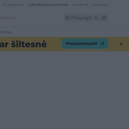
TV programa
Laikraščio prenumerata
Lrytas EN
Kontaktai
Premium
Prisijungti
lbimai