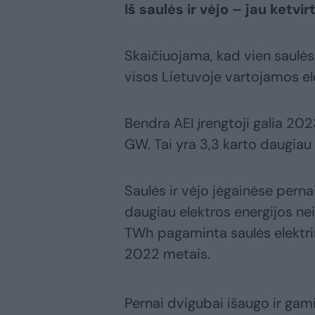
Iš saulės ir vėjo – jau ketv
Skaičiuojama, kad vien saulės 
visos Lietuvoje vartojamos el
Bendra AEI įrengtoji galia 20
GW. Tai yra 3,3 karto daugia
Saulės ir vėjo jėgainėse pern
daugiau elektros energijos nei
TWh pagaminta saulės elektrin
2022 metais.
Pernai dvigubai išaugo ir gam