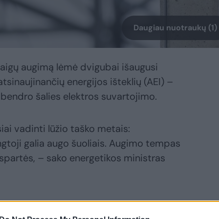
Daugiau nuotraukų (1)
staigų augimą lėmė dvigubai išaugusi
tsinaujinančių energijos išteklių (AEI) –
 bendro šalies elektros suvartojimo.
ai vadinti lūžio taško metais:
ngtoji galia augo šuoliais. Augimo tempas
k spartės, – sako energetikos ministras
 elektros gamybos pajėgumai reiškia, jog