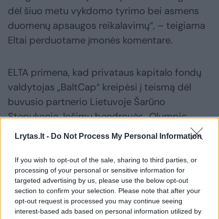
dėl šiuo metu vykdomo tyrimo bei asmens
duomenų apsaugos reikalavimų“, – teigiama
Eltai perduotame įmonės komentare.
ELTA primena, kad privataus kapitalo fondų
valdytojas „BaltCap“ kreipėsi į teismą dėl
buvusio partnerio Lietuvoje Šarūno
Stepukonio, lošimų bendrovės „Olympic
Casino Group Baltija“ ir jos akcininkės Estijoje
Lrytas.lt -
Do Not Process My Personal Information
„OB Holding 1“, iš kurių bando prisiteisti 16,6
mln. eurų.
If you wish to opt-out of the sale, sharing to third parties, or
processing of your personal or sensitive information for
targeted advertising by us, please use the below opt-out
„BaltCap“ sutartį su Š. Stepukoniu nutraukė
section to confirm your selection. Please note that after your
opt-out request is processed you may continue seeing
pernai lapkritį ir iškart kreipėsi į teisėsaugą
interest-based ads based on personal information utilized by