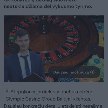
neatskleidžiama dėl vykdomo tyrimo.
Daugiau nuotraukų (1)
„Š. Stepukonis jau kelerius metus nebėra
„Olympic Casino Group Baltija“ klientas.
Daugiau konkrečių detalių atskleisti negalime