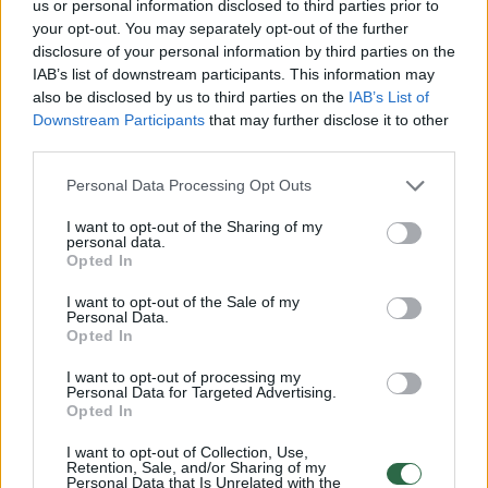
po to, kai nustatė veiklos pažeidimų tvarkant
us or personal information disclosed to third parties prior to
your opt-out. You may separately opt-out of the further
jo vadovaujamo fondo finansus. Tyrimą dėl Š.
disclosure of your personal information by third parties on the
Stepukonio veiklos kontroliuoja Europos
IAB’s list of downstream participants. This information may
also be disclosed by us to third parties on the
IAB’s List of
Prokuratūra, jį atlikti pavesta Finansinių
Downstream Participants
that may further disclose it to other
nusikaltimų tyrimų tarnybai (FNTT).
third parties.
Personal Data Processing Opt Outs
Susiję straipsniai
I want to opt-out of the Sharing of my
personal data.
Opted In
I want to opt-out of the Sale of my
Personal Data.
Opted In
I want to opt-out of processing my
Personal Data for Targeted Advertising.
Opted In
I want to opt-out of Collection, Use,
Retention, Sale, and/or Sharing of my
Personal Data that Is Unrelated with the