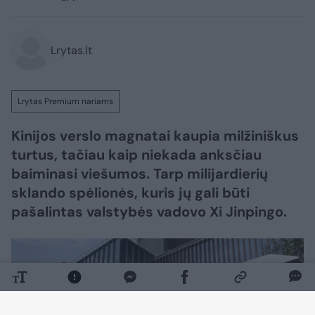
Lrytas.lt
Lrytas Premium nariams
Kinijos verslo magnatai kaupia milžiniškus
turtus, tačiau kaip niekada anksčiau
baiminasi viešumos. Tarp milijardierių
sklando spėlionės, kuris jų gali būti
pašalintas valstybės vadovo Xi Jinpingo.