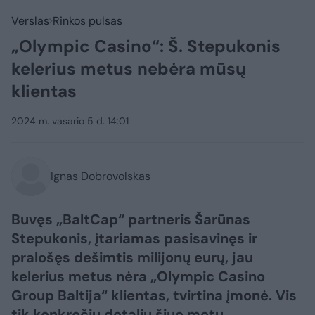
Verslas
Rinkos pulsas
„Olympic Casino“: Š. Stepukonis
kelerius metus nebėra mūsų
klientas
2024 m. vasario 5 d. 14:01
Ignas Dobrovolskas
Buvęs „BaltCap“ partneris Šarūnas
Stepukonis, įtariamas pasisavinęs ir
pralošęs dešimtis milijonų eurų, jau
kelerius metus nėra „Olympic Casino
Group Baltija“ klientas, tvirtina įmonė. Vis
tik konkrečių detalių šiuo metu