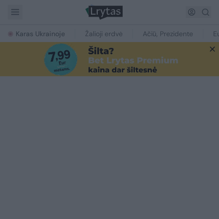
Karas Ukrainoje
Žalioji erdvė
Ačiū, Prezidente
E