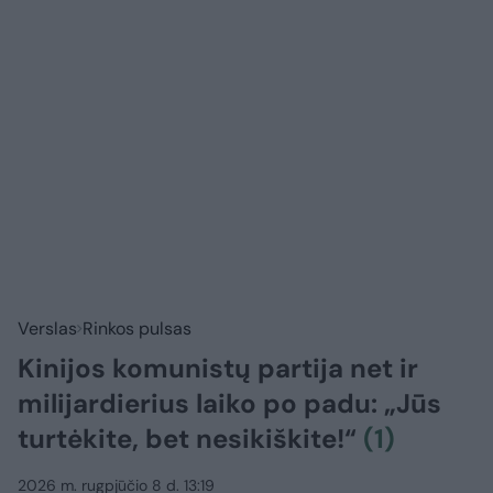
Verslas
Rinkos pulsas
Kinijos komunistų partija net ir
milijardierius laiko po padu: „Jūs
turtėkite, bet nesikiškite!“
(1)
2026 m. rugpjūčio 8 d. 13:19