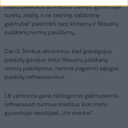
būsto paskolos su kredito davėju, gyventojai
turėtų „realią, o ne teorinę, šabloninę
galimybę“ pasirinkti tarp kintamų ir fiksuotų
palūkanų normų pasiūlymų.
Dar G. Šimkus akcentavo, kad įpareigojus
paskolų gavėjus teikti fiksuotų palūkanų
normų pasiūlymus, norima pagerinti sąlygas
paskolų refinansavimui.
LB vertinimu gana neblogomis galimybėmis
refinansuoti turimus kreditus šiuo metu
gyventojai naudojasi „itin menkai“.