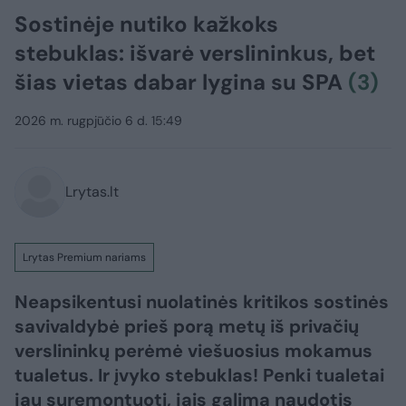
Sostinėje nutiko kažkoks
stebuklas: išvarė verslininkus, bet
šias vietas dabar lygina su SPA
(3)
2026 m. rugpjūčio 6 d. 15:49
Lrytas.lt
Lrytas Premium nariams
Neapsikentusi nuolatinės kritikos sostinės
savivaldybė prieš porą metų iš privačių
verslininkų perėmė viešuosius mokamus
tualetus. Ir įvyko stebuklas! Penki tualetai
jau suremontuoti, jais galima naudotis