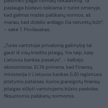
pasirinkti pagal formalų reikalavimą. Ta
paslauga būdavo teikiama ir turint omenyje,
kad galimai mažės palūkanų normos, aš
manau, kad didelio anšlago čia neturėtų būti“,
– sakė T. Povilauskas.
„Turės vartotojai privalomą galimybę tai
gauti iš visų kredito įstaigų. Yra taip, kaip
Lietuvos bankas pasakys“, – kalbėjo
ekonomistas. ELTA primena, kad Finansų
ministerija ir Lietuvos bankas (LB) registruos
įstatymo pataisas, kurios įpareigotų finansų
įstaigas siūlyti vartotojams būsto paskolas
fiksuotomis palūkanų normomis.