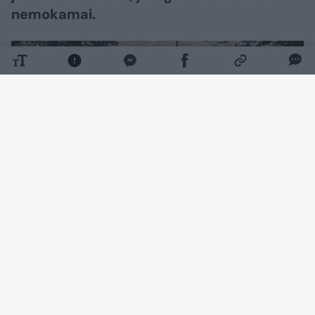
nemokamai.
Daugiau nuotraukų (12)
„Beveik naujas SPA miesto centre“, –
pristatydami prieš mėnesį po rekonstrukcijos
atidarytą viešąjį tualetą Vinco Kudirkos