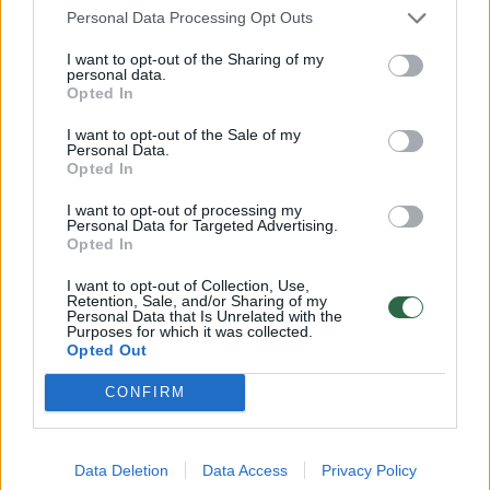
Personal Data Processing Opt Outs
Institucijų siūlymu, palūkanas būtų privaloma
I want to opt-out of the Sharing of my
fiksuoti bent 5 metams.
personal data.
Opted In
I want to opt-out of the Sale of my
Pasak finansų ministrės Gintarės Skaistės,
Personal Data.
Opted In
pasiūlymas teikiamas Lietuvoje fiksuojant itin
žemą būsto paskolų su fiksuotomis
I want to opt-out of processing my
Personal Data for Targeted Advertising.
palūkanomis pasiūlą, o euro zonoje laikantis
Opted In
itin aukštoms bazinėms palūkanų normoms.
I want to opt-out of Collection, Use,
Retention, Sale, and/or Sharing of my
Personal Data that Is Unrelated with the
Purposes for which it was collected.
Ministrės teigimu, pernai Lietuvoje tokių
Opted Out
paskolų išduodama tik apie 3 proc. kai euro
CONFIRM
zonos vidurkis siekia 78 proc. LB valdybos
pirmininkas Gedminas Šimkus teigė, kad
Data Deletion
Data Access
Privacy Policy
iniciatyva norima užtikrinti, kad derantis dėl