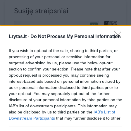
Susiję straipsniai
Lrytas.lt -
Do Not Process My Personal Information
If you wish to opt-out of the sale, sharing to third parties, or
processing of your personal or sensitive information for
targeted advertising by us, please use the below opt-out
section to confirm your selection. Please note that after your
opt-out request is processed you may continue seeing
interest-based ads based on personal information utilized by
Šis būstas – tarp pirkėjų pats
Būsto pir
us or personal information disclosed to third parties prior to
geidžiamiausias: panašu, ir
ateitis – 
your opt-out. You may separately opt-out of the further
šiemet jo ieškančiųjų bus
Europos 
disclosure of your personal information by third parties on the
daugiausia
suprastu
IAB’s list of downstream participants. This information may
also be disclosed by us to third parties on the
IAB’s List of
Downstream Participants
that may further disclose it to other
third parties.