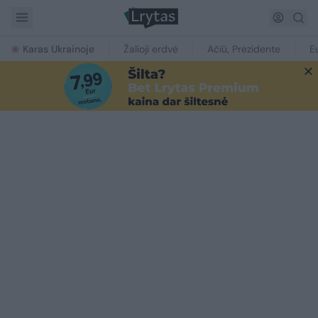
Karas Ukrainoje
Žalioji erdvė
Ačiū, Prezidente
E