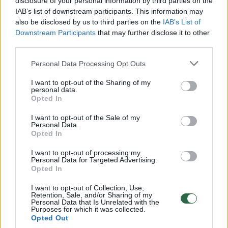
disclosure of your personal information by third parties on the
užsienio turistų skaičius augo 18 proc.
IAB’s list of downstream participants. This information may
also be disclosed by us to third parties on the
IAB’s List of
Downstream Participants
that may further disclose it to other
Manoma, kad „Michelin“ gidų apsilankymas
third parties.
Lietuvai gali kainuoti apie 500 tūkst. eurų.
Personal Data Processing Opt Outs
I want to opt-out of the Sharing of my
Pasak įstaigos „Keliauk Lietuvoje“ atstovės
personal data.
Opted In
Dovilės Seliukės, šiuo metu vyksta pokalbiai
I want to opt-out of the Sale of my
su „Michelin Guide“ komanda. „Bet jų atėjimo
Personal Data.
į Lietuvą procesas yra konfidencialus.
Opted In
Tikimės, kad sėkmės istorijomis galėsime
I want to opt-out of processing my
Personal Data for Targeted Advertising.
pasidžiaugti jau kitais metais“, – sakė ji.
Opted In
I want to opt-out of Collection, Use,
Retention, Sale, and/or Sharing of my
Lietuvos viešbučių ir restoranų asociacijos
Personal Data that Is Unrelated with the
Purposes for which it was collected.
prezidentės Evaldos Šiškauskienės teigimu,
Opted Out