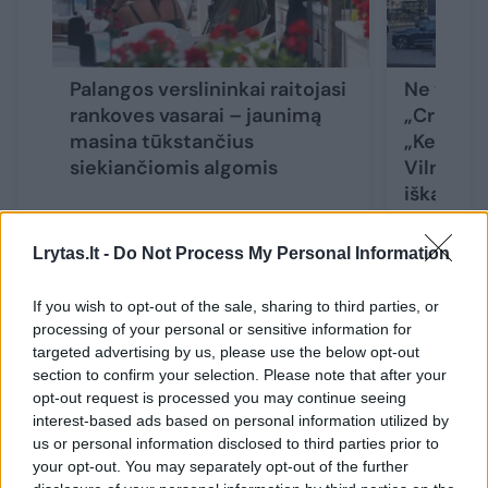
Palangos verslininkai raitojasi
Ne tik K
rankoves vasarai – jaunimą
„Crowne P
masina tūkstančius
„Kempins
siekiančiomis algomis
Vilniuje 
iškabas i
Lrytas.lt -
Do Not Process My Personal Information
If you wish to opt-out of the sale, sharing to third parties, or
Anot jos, iki 2023 metų spalio Lietuvos
processing of your personal or sensitive information for
targeted advertising by us, please use the below opt-out
apgyvendinimo įstaigose apsistojo 1,15 mln.
section to confirm your selection. Please note that after your
užsienio turistų.
opt-out request is processed you may continue seeing
interest-based ads based on personal information utilized by
us or personal information disclosed to third parties prior to
Palyginti su tuo pačiu 2022 metų laikotarpiu,
your opt-out. You may separately opt-out of the further