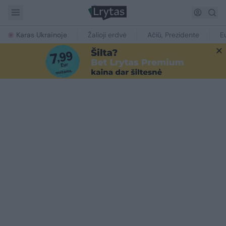
Karas Ukrainoje
Žalioji erdvė
Ačiū, Prezidente
E