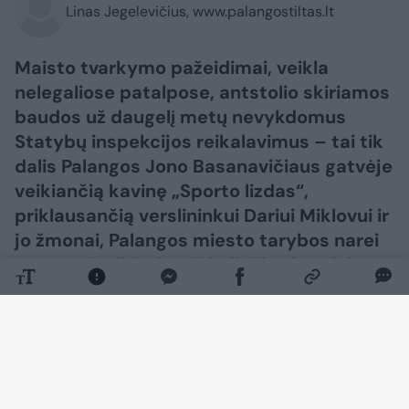
Linas Jegelevičius, www.palangostiltas.lt
Maisto tvarkymo pažeidimai, veikla
nelegaliose patalpose, antstolio skiriamos
baudos už daugelį metų nevykdomus
Statybų inspekcijos reikalavimus – tai tik
dalis Palangos Jono Basanavičiaus gatvėje
veikiančią kavinę „Sporto lizdas“,
priklausančią verslininkui Dariui Miklovui ir
jo žmonai, Palangos miesto tarybos narei
Martynai Miklovienei, lydinčių skandalų.