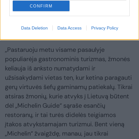
patekusi į „Michelin Guide“ sąrašą Lietuva
CONFIRM
atsidurs tarptautiniame geriausių restoranų
žemėlapyje, nes toks įvertinimas liudija
kokybę.
Data Deletion
Data Access
Privacy Policy
„Pastaruoju metu visame pasaulyje
populiarėja gastronominis turizmas, žmonės
keliauja iš anksto numatydami ir
užsisakydami vietas ten, kur ketina paragauti
gerų virtuvės šefų gaminamų patiekalų. Tikrai
atsiras žmonių, kurie atvyks į Lietuvą būtent
dėl „Michelin Guide“ sąraše esančių
restoranų, ir tai turės didelės teigiamos
įtakos atvykstamajam turizmui. Bent vieną
„Michelin“ žvaigždę, manau, jau tikrai