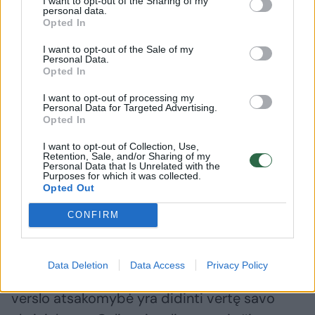
I want to opt-out of the Sharing of my
personal data.
nebus įmanoma išvengti
Opted In
I want to opt-out of the Sale of my
Savo ruožtu Kauno technologijos universiteto
Personal Data.
Opted In
(KTU) Ekonomikos ir verslo fakulteto
I want to opt-out of processing my
profesorė Gerda Žigienė pabrėžia, kad
Personal Data for Targeted Advertising.
Opted In
tvarumo ignoruotojai ir tie, kurie smerkia
socialinę atsakomybę, beveik neišvengiamai
I want to opt-out of Collection, Use,
Retention, Sale, and/or Sharing of my
vis dar remiasi Nobelio premijos laureato,
Personal Data that Is Unrelated with the
Purposes for which it was collected.
ekonomisto Miltono Friedmano straipsniu,
Opted Out
prieš pusę amžiaus paskelbtu „New York
CONFIRM
Times Sunday“ žurnale.
Data Deletion
Data Access
Privacy Policy
„Pagrindinė Friedmano doktrina – socialinė
verslo atsakomybė yra didinti vertę savo