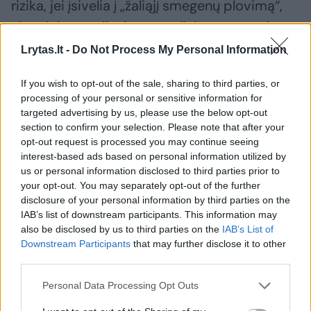
rizika, jei įsivelia į „žaliąjį smegenų plovimą“,
skandalus, susijusius su aplinka, gyventojams
ar visuomenei daroma tarša“, – sako „Tvari
Lrytas.lt -
Do Not Process My Personal Information
Lietuva“ pašnekovas.
If you wish to opt-out of the sale, sharing to third parties, or
processing of your personal or sensitive information for
„Visa tai reiškia, kad verslui reikės diegti
targeted advertising by us, please use the below opt-out
section to confirm your selection. Please note that after your
naujas technologijas, prisitaikyti, investuoti,
opt-out request is processed you may continue seeing
negana to – ir nuolat didinti savo darbuotojų
interest-based ads based on personal information utilized by
us or personal information disclosed to third parties prior to
kompetenciją, sekti rinką, kad laiku
your opt-out. You may separately opt-out of the further
pasinaudotų atsirandančiomis taršą
disclosure of your personal information by third parties on the
IAB’s list of downstream participants. This information may
mažinančiomis technologijomis bei
also be disclosed by us to third parties on the
IAB’s List of
neprarastų konkurencinių pranašumų“, –
Downstream Participants
that may further disclose it to other
apibendrina jis.
third parties.
Personal Data Processing Opt Outs
G. Žigienė: su tvarumu susijusių rizikų