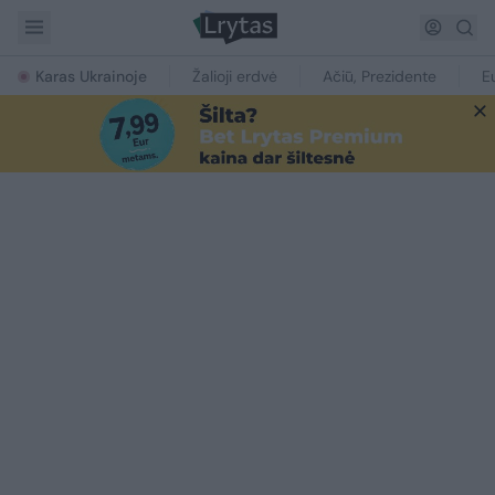
Karas Ukrainoje
Žalioji erdvė
Ačiū, Prezidente
E