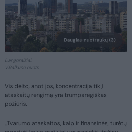
Daugiau nuotraukų (3)
Dangoraižiai.
V.Balkūno nuotr.
Vis dėlto, anot jos, koncentracija tik į
ataskaitų rengimą yra trumparegiškas
požiūris.
„Tvarumo ataskaitos, kaip ir finansinės, turėtų
nurodyti kokie rodikliai yra pasiekti, tačiau