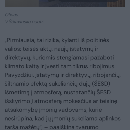
Ofisas.
V.Ščiavinsko nuotr.
„Pirmiausia, tai rizika, kylanti iš politinės
valios: teisės aktų, naujų įstatymų ir
direktyvų, kuriomis stengiamasi pažaboti
klimato kaitą ir įvesti tam tikrus ribojimus.
Pavyzdžiui, įstatymų ir direktyvų, ribojančių,
šiltnamio efektą sukeliančių dujų (ŠESD)
išmetimą į atmosferą, nustatančių ŠESD
išskyrimo į atmosferą mokesčius ar teisinę
atsakomybę įmonių vadovams, kurie
nesirūpina, kad jų įmonių sukeliama aplinkos
tarša mažėtų“, – paaiškina tvarumo