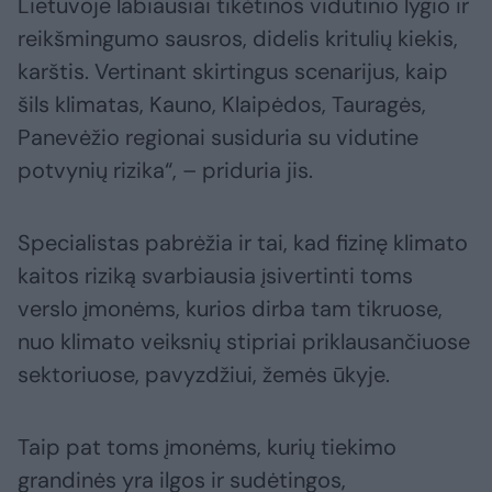
Lietuvoje labiausiai tikėtinos vidutinio lygio ir
reikšmingumo sausros, didelis kritulių kiekis,
karštis. Vertinant skirtingus scenarijus, kaip
šils klimatas, Kauno, Klaipėdos, Tauragės,
Panevėžio regionai susiduria su vidutine
potvynių rizika“, – priduria jis.
Specialistas pabrėžia ir tai, kad fizinę klimato
kaitos riziką svarbiausia įsivertinti toms
verslo įmonėms, kurios dirba tam tikruose,
nuo klimato veiksnių stipriai priklausančiuose
sektoriuose, pavyzdžiui, žemės ūkyje.
Taip pat toms įmonėms, kurių tiekimo
grandinės yra ilgos ir sudėtingos,