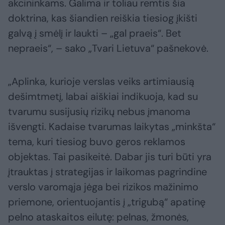
akcininkams. Galima ir toliau remtis šia
doktrina, kas šiandien reiškia tiesiog įkišti
galvą į smėlį ir laukti – „gal praeis“. Bet
nepraeis“, – sako „Tvari Lietuva“ pašnekovė.
„Aplinka, kurioje verslas veiks artimiausią
dešimtmetį, labai aiškiai indikuoja, kad su
tvarumu susijusių rizikų nebus įmanoma
išvengti. Kadaise tvarumas laikytas „minkšta“
tema, kuri tiesiog buvo geros reklamos
objektas. Tai pasikeitė. Dabar jis turi būti yra
įtrauktas į strategijas ir laikomas pagrindine
verslo varomąja jėga bei rizikos mažinimo
priemone, orientuojantis į „trigubą“ apatinę
pelno ataskaitos eilutę: pelnas, žmonės,