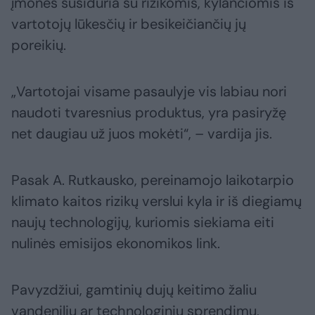
įmonės susiduria su rizikomis, kylančiomis iš
vartotojų lūkesčių ir besikeičiančių jų
poreikių.
„Vartotojai visame pasaulyje vis labiau nori
naudoti tvaresnius produktus, yra pasiryžę
net daugiau už juos mokėti“, – vardija jis.
Pasak A. Rutkausko, pereinamojo laikotarpio
klimato kaitos rizikų verslui kyla ir iš diegiamų
naujų technologijų, kuriomis siekiama eiti
nulinės emisijos ekonomikos link.
Pavyzdžiui, gamtinių dujų keitimo žaliu
vandeniliu ar technologinių sprendimų,