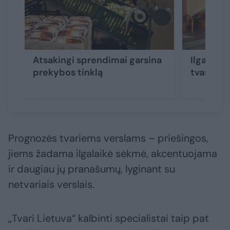
Atsakingi sprendimai garsina
Ilgametė
prekybos tinklą
tvarumo 
Prognozės tvariems verslams – priešingos,
jiems žadama ilgalaikė sėkmė, akcentuojama
ir daugiau jų pranašumų, lyginant su
netvariais verslais.
„Tvari Lietuva“ kalbinti specialistai taip pat