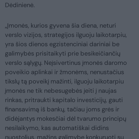
Dėdinienė.
„Įmonės, kurios gyvena šia diena, neturi
verslo vizijos, strategijos ilguoju laikotarpiu,
yra šios dienos egzistenciniai dariniai be
galimybės prisitaikyti prie besikeičiančių
verslo sąlygų. Neįsivertinus įmonės daromo
poveikio aplinkai ir žmonėms, nenustačius
tikslų tą poveikį mažinti, ilguoju laikotarpiu
įmonės ne tik nebesugebės įeiti į naujas
rinkas, pritraukti kapitalo investicijų, gauti
finansavimą iš bankų, tačiau joms grės ir
didėjantys mokesčiai dėl tvarumo principų
nesilaikymo, kas automatiškai didins
nuostolius, mažins galimybę konkuruoti su