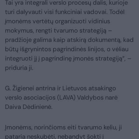
Tai yra integrali verslo procesų dalis, kurioje
turi dalyvauti visi funkciniai vadovai. Todėl
įmonėms vertėtų organizuoti vidinius
mokymus, rengti tvarumo strategiją –
pradžioje galima kaip atskirą dokumentą, kad
būtų išgrynintos pagrindinės linijos, o vėliau
integruoti jį į pagrindinę įmonės strategiją“, –
priduria ji.
G. Žigienei antrina ir Lietuvos atsakingo
verslo asociacijos (LAVA) Valdybos narė
Daiva Dėdinienė.
Įmonėms, norinčioms eiti tvarumo keliu, ji
pataria neskubėti, nebandyt šokti į