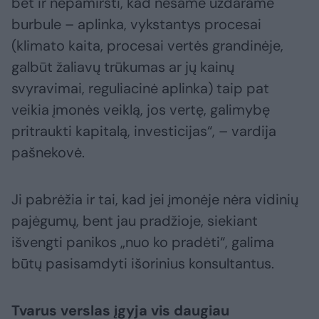
bet ir nepamiršti, kad nesame uždarame
burbule – aplinka, vykstantys procesai
(klimato kaita, procesai vertės grandinėje,
galbūt žaliavų trūkumas ar jų kainų
svyravimai, reguliacinė aplinka) taip pat
veikia įmonės veiklą, jos vertę, galimybę
pritraukti kapitalą, investicijas“, – vardija
pašnekovė.
Ji pabrėžia ir tai, kad jei įmonėje nėra vidinių
pajėgumų, bent jau pradžioje, siekiant
išvengti panikos „nuo ko pradėti“, galima
būtų pasisamdyti išorinius konsultantus.
Tvarus verslas įgyja vis daugiau