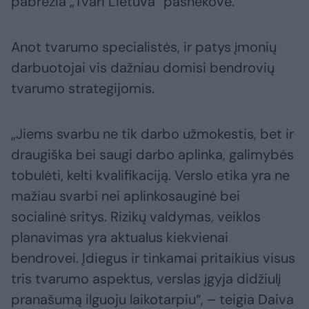
pabrėžia „Tvari Lietuva“ pašnekovė.
Anot tvarumo specialistės, ir patys įmonių
darbuotojai vis dažniau domisi bendrovių
tvarumo strategijomis.
„Jiems svarbu ne tik darbo užmokestis, bet ir
draugiška bei saugi darbo aplinka, galimybės
tobulėti, kelti kvalifikaciją. Verslo etika yra ne
mažiau svarbi nei aplinkosauginė bei
socialinė sritys. Rizikų valdymas, veiklos
planavimas yra aktualus kiekvienai
bendrovei. Įdiegus ir tinkamai pritaikius visus
tris tvarumo aspektus, verslas įgyja didžiulį
pranašumą ilguoju laikotarpiu“, – teigia Daiva