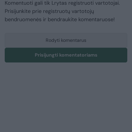
Komentuoti gali tik Lrytas registruoti vartotojai.
Prisijunkite prie registruotų vartotojų
bendruomenės ir bendraukite komentaruose!
Rodyti komentarus
Prisijungti komentatoriams