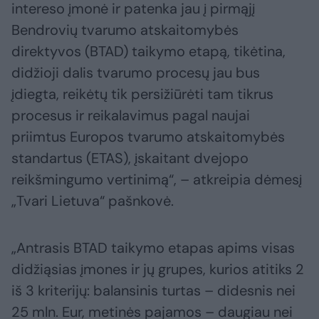
intereso įmonė ir patenka jau į pirmąjį
Bendrovių tvarumo atskaitomybės
direktyvos (BTAD) taikymo etapą, tikėtina,
didžioji dalis tvarumo procesų jau bus
įdiegta, reikėtų tik persižiūrėti tam tikrus
procesus ir reikalavimus pagal naujai
priimtus Europos tvarumo atskaitomybės
standartus (ETAS), įskaitant dvejopo
reikšmingumo vertinimą“, – atkreipia dėmesį
„Tvari Lietuva“ pašnkovė.
„Antrasis BTAD taikymo etapas apims visas
didžiąsias įmones ir jų grupes, kurios atitiks 2
iš 3 kriterijų: balansinis turtas – didesnis nei
25 mln. Eur, metinės pajamos – daugiau nei