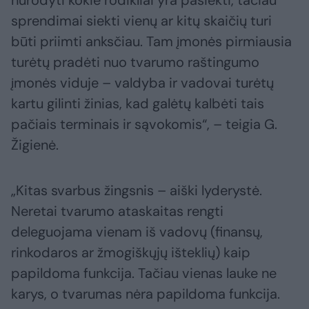
sprendimai siekti vienų ar kitų skaičių turi
būti priimti anksčiau. Tam įmonės pirmiausia
turėtų pradėti nuo tvarumo raštingumo
įmonės viduje – valdyba ir vadovai turėtų
kartu gilinti žinias, kad galėtų kalbėti tais
pačiais terminais ir sąvokomis“, – teigia G.
Žigienė.
„Kitas svarbus žingsnis – aiški lyderystė.
Neretai tvarumo ataskaitas rengti
deleguojama vienam iš vadovų (finansų,
rinkodaros ar žmogiškųjų išteklių) kaip
papildoma funkcija. Tačiau vienas lauke ne
karys, o tvarumas nėra papildoma funkcija.