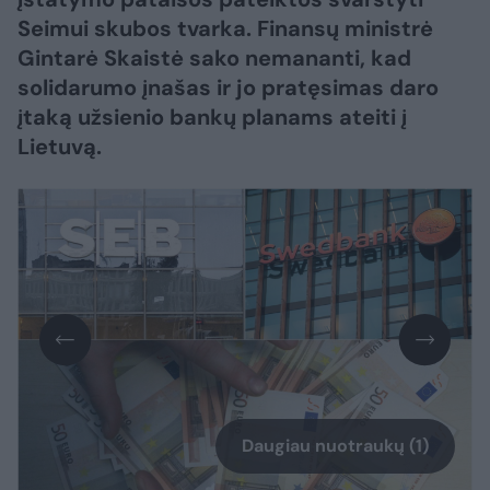
Seimui skubos tvarka. Finansų ministrė
Gintarė Skaistė sako nemananti, kad
solidarumo įnašas ir jo pratęsimas daro
įtaką užsienio bankų planams ateiti į
Lietuvą.
Daugiau nuotraukų (1)