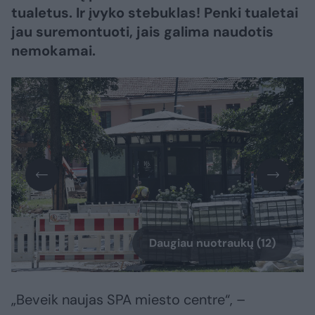
tualetus. Ir įvyko stebuklas! Penki tualetai
jau suremontuoti, jais galima naudotis
nemokamai.
Daugiau nuotraukų (12)
„Beveik naujas SPA miesto centre“, –