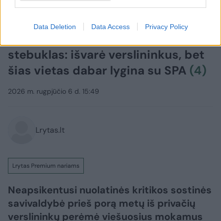
Verslas
Rinkos pulsas
Data Deletion
Data Access
Privacy Policy
Sostinėje nutiko kažkoks
stebuklas: išvarė verslininkus, bet
šias vietas dabar lygina su SPA
(4)
2026 m. rugpjūčio 6 d. 15:49
Lrytas.lt
Lrytas Premium nariams
Neapsikentusi nuolatinės kritikos sostinės
savivaldybė prieš porą metų iš privačių
verslininkų perėmė viešuosius mokamus