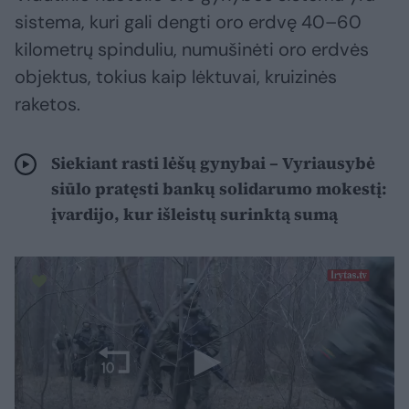
sistema, kuri gali dengti oro erdvę 40–60
kilometrų spinduliu, numušinėti oro erdvės
objektus, tokius kaip lėktuvai, kruizinės
raketos.
Siekiant rasti lėšų gynybai – Vyriausybė
siūlo pratęsti bankų solidarumo mokestį:
įvardijo, kur išleistų surinktą sumą