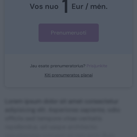
1
Vos nuo
Eur / mėn.
Prenumeruoti
Jau esate prenumeratorius?
Prisijunkite
Kiti prenumeratos planai
Lorem ipsum dolor sit amet consectetur
adipisicing elit. Asperiores sapiente, odio
officiis sed tempore vitae veritatis
repellendus, ad saepe architecto
repudiandae corrupti sit non error illum