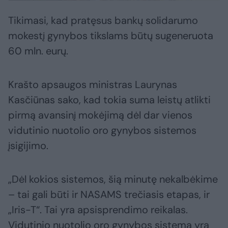
Tikimasi, kad pratęsus bankų solidarumo
mokestį gynybos tikslams būtų sugeneruota
60 mln. eurų.
Krašto apsaugos ministras Laurynas
Kasčiūnas sako, kad tokia suma leistų atlikti
pirmą avansinį mokėjimą dėl dar vienos
vidutinio nuotolio oro gynybos sistemos
įsigijimo.
„Dėl kokios sistemos, šią minutę nekalbėkime
– tai gali būti ir NASAMS trečiasis etapas, ir
„Iris-T“. Tai yra apsisprendimo reikalas.
Vidutinio nuotolio oro gynybos sistema yra