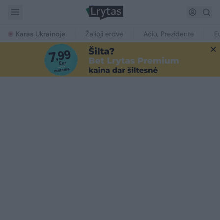
Karas Ukrainoje
Žalioji erdvė
Ačiū, Prezidente
E