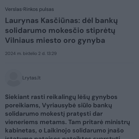
Verslas
Rinkos pulsas
Laurynas Kasčiūnas: dėl bankų
solidarumo mokesčio stiprėtų
Vilniaus miesto oro gynyba
2024 m. birželio 2 d. 13:29
Lrytas.lt
Siekiant rasti reikalingų lėšų gynybos
poreikiams, Vyriausybė siūlo bankų
solidarumo mokestį pratęsti dar
vieneriems metams. Tam pritarė ministrų
kabinetas, o Laikinojo solidarumo įnašo
įstatymo pataisos pateiktos svarstyti