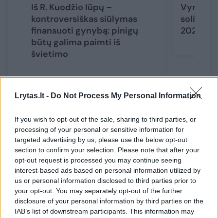
Iš R. Kuodžio lūpų –
Vyriausy
kontroversiškas siūlymas
solidarum
finansuoti gynybą: pinigų
2025 m. 
būtų galima paimti iš
švietimo
Lrytas.lt -
Do Not Process My Personal Information
Gintarė Skaistė
Laurynas Kasčiūnas
gynybos finansavimas
If you wish to opt-out of the sale, sharing to third parties, or
Rodyti daugiau žymių
processing of your personal or sensitive information for
targeted advertising by us, please use the below opt-out
section to confirm your selection. Please note that after your
opt-out request is processed you may continue seeing
Komentuoti po šiuo straipsniu
interest-based ads based on personal information utilized by
us or personal information disclosed to third parties prior to
your opt-out. You may separately opt-out of the further
Komentuoti gali tik Lrytas registruoti vartotojai.
disclosure of your personal information by third parties on the
Prisijunkite prie registruotų vartotojų
IAB’s list of downstream participants. This information may