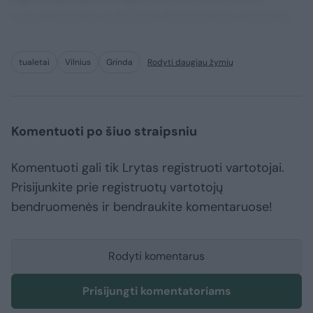
consequuntur adipisci dignissimos maxime.
tualetai
Vilnius
Grinda
Rodyti daugiau žymių
Komentuoti po šiuo straipsniu
Komentuoti gali tik Lrytas registruoti vartotojai.
Prisijunkite prie registruotų vartotojų
bendruomenės ir bendraukite komentaruose!
Rodyti komentarus
Prisijungti komentatoriams