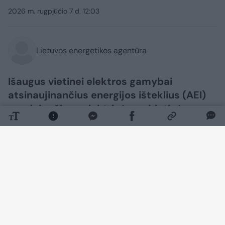
2026 m. rugpjūčio 7 d. 12:03
Lietuvos energetikos agentūra
Išaugus vietinei elektros gamybai
atsinaujinančius energijos išteklius (AEI)
naudojančiose elektrinėse, vidutinė
didmeninė elektros kaina Lietuvoje liepą
buvo 76 Eur/MWh – 19 proc. mažesnė nei
birželį. Saulėti ir vėjuoti orai užtikrino
didelę vietinę gamybą, kuri patenkino 99,7
proc. elektros vartojimo poreikio ir 90,4
proc. bendro šalies poreikio, taip pat
mažino importą bei lėmė mažesnes
kainas. Europos Sąjungos šalių kainų