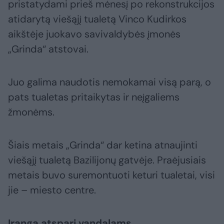
pristatydami prieš mėnesį po rekonstrukcijos
atidarytą viešąjį tualetą Vinco Kudirkos
aikštėje juokavo savivaldybės įmonės
„Grinda“ atstovai.
Juo galima naudotis nemokamai visą parą, o
pats tualetas pritaikytas ir neįgaliems
žmonėms.
Šiais metais „Grinda“ dar ketina atnaujinti
viešąjį tualetą Bazilijonų gatvėje. Praėjusiais
metais buvo suremontuoti keturi tualetai, visi
jie – miesto centre.
Įranga atspari vandalams