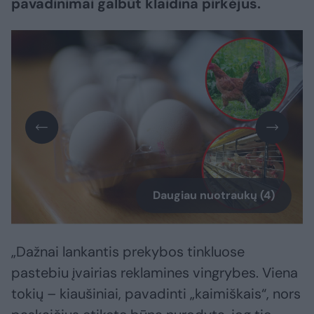
pavadinimai galbūt klaidina pirkėjus.
Daugiau nuotraukų (4)
„Dažnai lankantis prekybos tinkluose
pastebiu įvairias reklamines vingrybes. Viena
tokių – kiaušiniai, pavadinti „kaimiškais“, nors