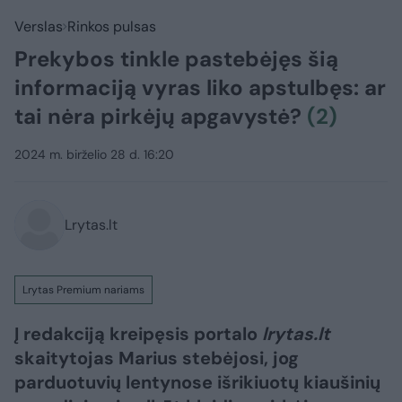
Verslas
Rinkos pulsas
Prekybos tinkle pastebėjęs šią
informaciją vyras liko apstulbęs: ar
tai nėra pirkėjų apgavystė?
(2)
2024 m. birželio 28 d. 16:20
Lrytas.lt
Lrytas Premium nariams
Į redakciją kreipęsis portalo
lrytas.lt
skaitytojas Marius stebėjosi, jog
parduotuvių lentynose išrikiuotų kiaušinių