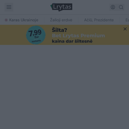
Karas Ukrainoje
Žalioji erdvė
Ačiū, Prezidente
E