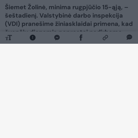
Šiemet Žolinė, minima rugpjūčio 15-ąją, –
šeštadienį. Valstybinė darbo inspekcija
(VDI) pranešime žiniasklaidai primena, kad
švenčių dienomis paprastai nedirbama,
tačiau šventei sutapus su savaitgaliu (kai
tai yra poilsio diena) papildomas
laisvadienis darbuotojams nesuteikiamas.
Prieššventinę dieną daugumos darbuotojų
darbo laikas turi būti sutrumpintas viena
valanda.