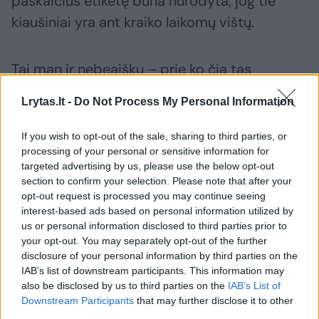
paskaičius etiketę būna nurodyta, jog tie
kiaušiniai yra ant kraiko laikomų vištų.
Tai man ir nebeaišku – prie ko čia tas
lietuviškas kaimas, jei tos vištos auga
Lrytas.lt -
Do Not Process My Personal Information
narvuose ir gal net neturi natūralaus šviesos
šaltinio? Ar tai nėra pirkėjų apgavystė?“.
If you wish to opt-out of the sale, sharing to third parties, or
processing of your personal or sensitive information for
targeted advertising by us, please use the below opt-out
Lrytas.lt
pasidomėjo, kas slypi po
section to confirm your selection. Please note that after your
opt-out request is processed you may continue seeing
įvairiausiais skaitmenų ir raidžių žymėjimais.
interest-based ads based on personal information utilized by
us or personal information disclosed to third parties prior to
your opt-out. You may separately opt-out of the further
Raidžių ir skaičių kodai
disclosure of your personal information by third parties on the
IAB’s list of downstream participants. This information may
also be disclosed by us to third parties on the
IAB’s List of
Kiekvienas parduotuvėje parduodamas
Downstream Participants
that may further disclose it to other
kiaušinis ir jo pakavimo dėžutė yra
third parties.