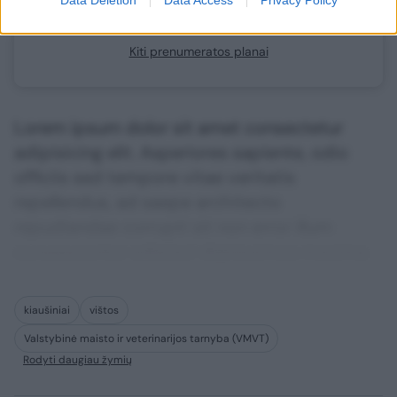
Jau esate prenumeratorius?
Prisijunkite
Kiti prenumeratos planai
Lorem ipsum dolor sit amet consectetur
adipisicing elit. Asperiores sapiente, odio
officiis sed tempore vitae veritatis
repellendus, ad saepe architecto
repudiandae corrupti sit non error illum
consequuntur adipisci dignissimos maxime.
kiaušiniai
vištos
Valstybinė maisto ir veterinarijos tarnyba (VMVT)
Rodyti daugiau žymių