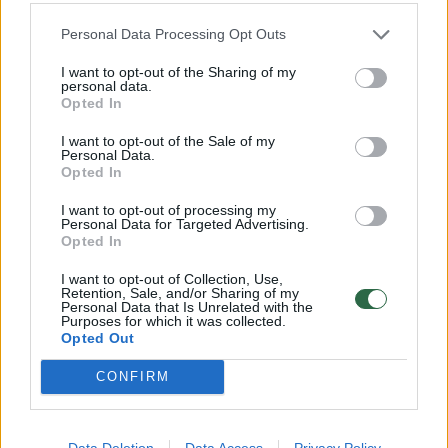
ženklinami.
Personal Data Processing Opt Outs
I want to opt-out of the Sharing of my
personal data.
Opted In
Norite skaityti toliau?
I want to opt-out of the Sale of my
Personal Data.
Opted In
Prisijunkite prie mūsų bendruomenės ir tapkite
I want to opt-out of processing my
prenumeratoriumi
Personal Data for Targeted Advertising.
Opted In
1
Vos nuo
Eur / mėn.
I want to opt-out of Collection, Use,
Retention, Sale, and/or Sharing of my
Personal Data that Is Unrelated with the
Purposes for which it was collected.
Opted Out
Prenumeruoti
CONFIRM
Data Deletion
Data Access
Privacy Policy