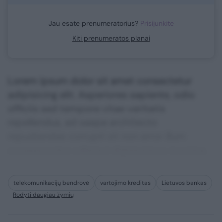
Jau esate prenumeratorius?
Prisijunkite
Kiti prenumeratos planai
Lorem ipsum dolor sit amet consectetur
adipisicing elit. Asperiores sapiente, odio
officiis sed tempore vitae veritatis
repellendus, ad saepe architecto
repudiandae corrupti sit non error illum
consequuntur adipisci dignissimos maxime.
telekomunikacijų bendrovė
vartojimo kreditas
Lietuvos bankas
Rodyti daugiau žymių