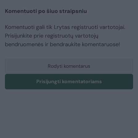
Komentuoti po šiuo straipsniu
Komentuoti gali tik Lrytas registruoti vartotojai.
Prisijunkite prie registruotų vartotojų
bendruomenės ir bendraukite komentaruose!
Rodyti komentarus
Prisijungti komentatoriams