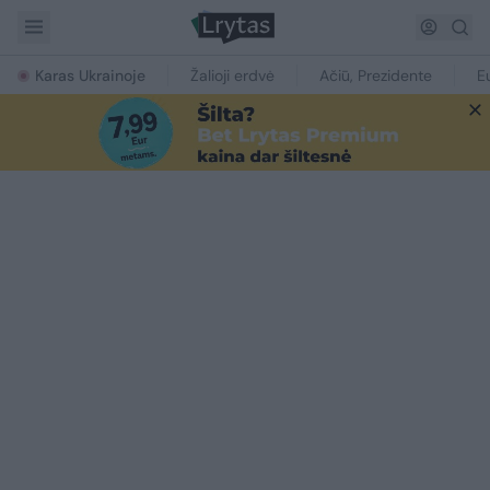
Karas Ukrainoje
Žalioji erdvė
Ačiū, Prezidente
E