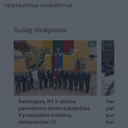
tarptautinius nusikaltimus.
Susiję straipsniai
Santaupos, NT ir skolos:
Naujoji 
paviešintos besitraukiančios
pažadais
Vyriausybės ministrų
punktų, t
deklaracijos
(1)
kur ims 