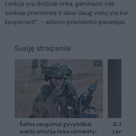
Lenkija yra didžiulė rinka, gaminanti tiek
sunkias priemones ir labai daug vietų yra kur
kooperuoti“, – aiškino prezidento patarėjas.
Susiję straipsniai
Šalies saugumui gyvybiškai
G. Nausėd
svarbi arterija lieka užmaršty:
Lenkijos