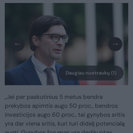
Daugiau nuotraukų (1)
„Jei per paskutinius 5 metus bendra
prekybos apimtis augo 50 proc., bendros
investicijos augo 60 proc., tai gynybos sritis
yra dar viena sritis, kuri turi didelį potencialą
augti. Gynybos forumas yra dedikuotas