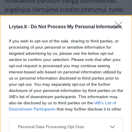
norėdamos parduoti įrangą išsimokėtinai,
įsigaliojus Vartojimo kredito įstatymui, turės
tapti vartojimo kredito davėjais arba
bendradarbiauti su autorizuotu vartojimo
Lrytas.lt -
Do Not Process My Personal Information
kredito davėju.
If you wish to opt-out of the sale, sharing to third parties, or
processing of your personal or sensitive information for
targeted advertising by us, please use the below opt-out
Jų sudaromoms įrangos pardavimo
section to confirm your selection. Please note that after your
išsimokėtinai sutartims bus taikomos visos
opt-out request is processed you may continue seeing
vartojimo kredito teikimą
interest-based ads based on personal information utilized by
us or personal information disclosed to third parties prior to
reglamentuojančios teisės aktų nuostatos,
your opt-out. You may separately opt-out of the further
įskaitant atsakingojo skolinimo principą ir
disclosure of your personal information by third parties on the
IAB’s list of downstream participants. This information may
kreditingumo vertinimą bei paskolų įmokų ir
also be disclosed by us to third parties on the
IAB’s List of
pajamų santykio (DSTI) limitą“, – portalui
Downstream Participants
that may further disclose it to other
third parties.
Lrytas
pokyčių esmę aiškino Lietuvos
bankas.
Personal Data Processing Opt Outs