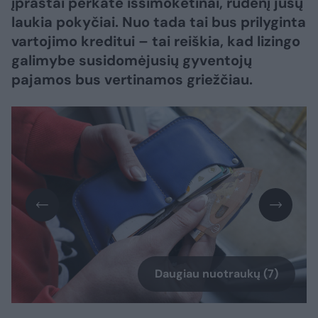
įprastai perkate išsimokėtinai, rudenį jūsų
laukia pokyčiai. Nuo tada tai bus prilyginta
vartojimo kreditui – tai reiškia, kad lizingo
galimybe susidomėjusių gyventojų
pajamos bus vertinamos griežčiau.
Daugiau nuotraukų (7)