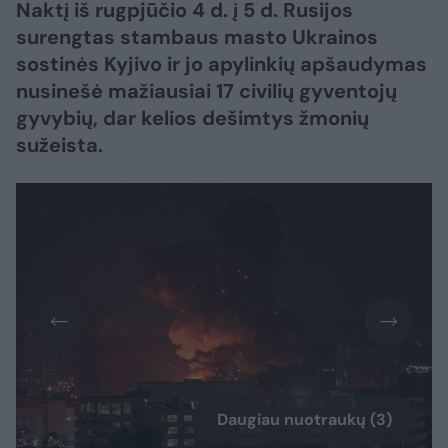
Naktį iš rugpjūčio 4 d. į 5 d. Rusijos
surengtas stambaus masto Ukrainos
sostinės Kyjivo ir jo apylinkių apšaudymas
nusinešė mažiausiai 17 civilių gyventojų
gyvybių, dar kelios dešimtys žmonių
sužeista.
Daugiau nuotraukų (3)