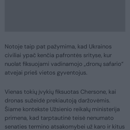
Notoje taip pat pažymima, kad Ukrainos
civiliai ypač kenčia pafrontės srityse, kur
nuolat fiksuojami vadinamojo „dronų safario“
atvejai prieš vietos gyventojus.
Vienas tokių įvykių fiksuotas Chersone, kai
dronas sužeidė prekiautoją daržovėmis.
Šiame kontekste Užsienio reikalų ministerija
primena, kad tarptautinė teisė nenumato
senaties termino atsakomybei už karo ir kitus