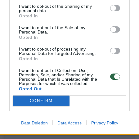
I want to opt-out of the Sharing of my
personal data.
Numatė išimtį
Opted In
I want to opt-out of the Sale of my
Personal Data.
Opted In
Norite skaityti toliau?
I want to opt-out of processing my
Personal Data for Targeted Advertising.
Opted In
Prisijunkite prie mūsų bendruomenės ir tapkite
I want to opt-out of Collection, Use,
prenumeratoriumi
Retention, Sale, and/or Sharing of my
Personal Data that Is Unrelated with the
1
Purposes for which it was collected.
Opted Out
Vos nuo
Eur / mėn.
CONFIRM
Prenumeruoti
Data Deletion
Data Access
Privacy Policy