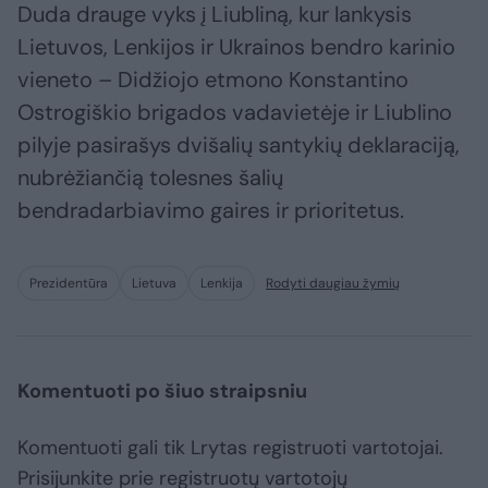
Duda drauge vyks į Liubliną, kur lankysis
Lietuvos, Lenkijos ir Ukrainos bendro karinio
vieneto – Didžiojo etmono Konstantino
Ostrogiškio brigados vadavietėje ir Liublino
pilyje pasirašys dvišalių santykių deklaraciją,
nubrėžiančią tolesnes šalių
bendradarbiavimo gaires ir prioritetus.
Prezidentūra
Lietuva
Lenkija
Rodyti daugiau žymių
Komentuoti po šiuo straipsniu
Komentuoti gali tik Lrytas registruoti vartotojai.
Prisijunkite prie registruotų vartotojų