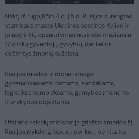
Naktį iš rugpjūčio 4 d. į 5 d. Rusijos surengtas
stambaus masto Ukrainos sostinės Kyjivo ir
jo apylinkių apšaudymas nusinešė mažiausiai
17 civilių gyventojų gyvybių, dar kelios
dešimtys žmonių sužeista.
Rusijos raketos ir dronai smogė
gyvenamiesiems namams, sandėliams,
logistikos kompleksams, gamybos įmonėms
ir prekybos objektams.
Užsienio reikalų ministerija griežtai smerkia šį
Rusijos įvykdytą išpuolį, per kurį, be kita ko,