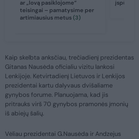
ar „lovą pasiklojome“
įspūding
teisingai – pamatysime per
artimiausius metus
(3)
Kaip skelbta anksčiau, trečiadienį prezidentas
Gitanas Nausėda oficialiu vizitu lankosi
Lenkijoje. Ketvirtadienį Lietuvos ir Lenkijos
prezidentai kartu dalyvaus dvišaliame
gynybos forume. Planuojama, kad jis
pritrauks virš 70 gynybos pramonės įmonių
iš abiejų šalių.
Vėliau prezidentai G.Nausėda ir Andzejus