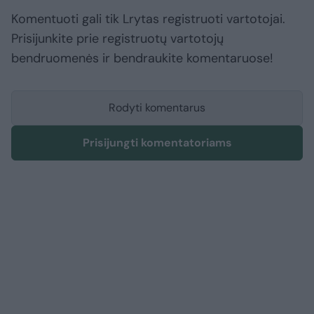
Komentuoti gali tik Lrytas registruoti vartotojai.
Prisijunkite prie registruotų vartotojų
bendruomenės ir bendraukite komentaruose!
Rodyti komentarus
Prisijungti komentatoriams