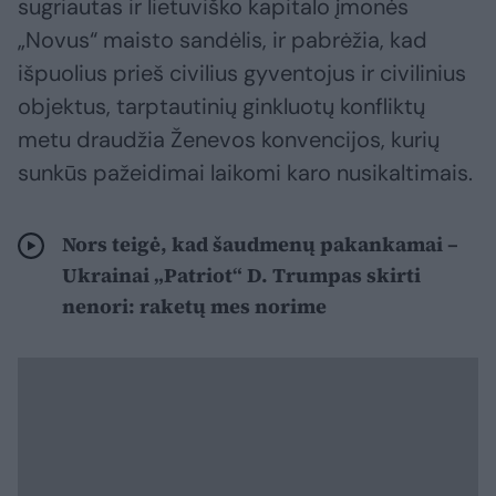
sugriautas ir lietuviško kapitalo įmonės
„Novus“ maisto sandėlis, ir pabrėžia, kad
išpuolius prieš civilius gyventojus ir civilinius
objektus, tarptautinių ginkluotų konfliktų
metu draudžia Ženevos konvencijos, kurių
sunkūs pažeidimai laikomi karo nusikaltimais.
Nors teigė, kad šaudmenų pakankamai –
Ukrainai „Patriot“ D. Trumpas skirti
nenori: raketų mes norime