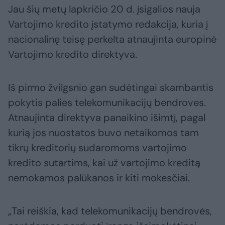
Jau šių metų lapkričio 20 d. įsigalios nauja
Vartojimo kredito įstatymo redakcija, kuria į
nacionalinę teisę perkelta atnaujinta europinė
Vartojimo kredito direktyva.
Iš pirmo žvilgsnio gan sudėtingai skambantis
pokytis palies telekomunikacijų bendroves.
Atnaujinta direktyva panaikino išimtį, pagal
kurią jos nuostatos buvo netaikomos tam
tikrų kreditorių sudaromoms vartojimo
kredito sutartims, kai už vartojimo kreditą
nemokamos palūkanos ir kiti mokesčiai.
„Tai reiškia, kad telekomunikacijų bendrovės,