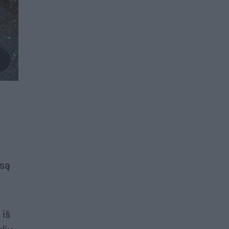
isą
 iš