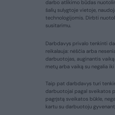
darbo atlikimo būdas nuotolin
šalių sulygtoje vietoje, naudoj
technologijomis. Dirbti nuoto
susitarimu.
Darbdavys privalo tenkinti da
reikalauja: nėščia arba neseni
darbuotojas, auginantis vaiką 
metų arba vaiką su negalia iki
Taip pat darbdavys turi tenki
darbuotojai pagal sveikatos p
pagrįstą sveikatos būkle, nega
kartu su darbuotoju gyvenant