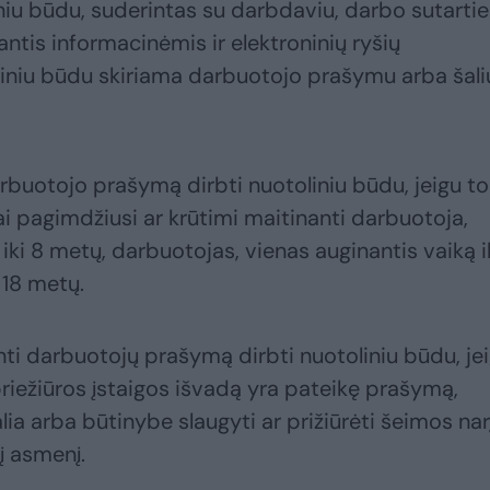
iu būdu, suderintas su darbdaviu, darbo sutartie
antis informacinėmis ir elektroninių ryšių
liniu būdu skiriama darbuotojo prašymu arba šali
rbuotojo prašymą dirbti nuotoliniu būdu, jeigu to
ai pagimdžiusi ar krūtimi maitinanti darbuotoja,
iki 8 metų, darbuotojas, vienas auginantis vaiką ik
 18 metų.
nti darbuotojų prašymą dirbti nuotoliniu būdu, je
riežiūros įstaigos išvadą yra pateikę prašymą,
lia arba būtinybe slaugyti ar prižiūrėti šeimos nar
į asmenį.