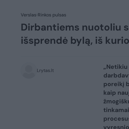
Verslas
Rinkos pulsas
Dirbantiems nuotoliu s
išsprendė bylą, iš kuri
„Netikiu
Lrytas.lt
darbdavy
poreikį b
kaip nauj
žmogišku
tinkamai
procesus
vyresnio