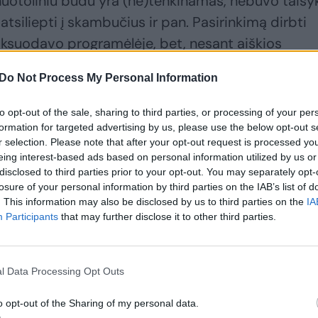
uotoliniu būdu yra (ne)tenkinamas, nebuvo taisyk
 atsiliepti į skambučius ir pan. Pasirinkimą dirbti
iksuodavo programėlėje, bet, nesant aiškios
avo darbo dienai jau prasidėjus, kartais išvakarės
Do Not Process My Personal Information
to opt-out of the sale, sharing to third parties, or processing of your per
formation for targeted advertising by us, please use the below opt-out s
r selection. Please note that after your opt-out request is processed y
eing interest-based ads based on personal information utilized by us or
disclosed to third parties prior to your opt-out. You may separately opt-
losure of your personal information by third parties on the IAB’s list of
. This information may also be disclosed by us to third parties on the
IA
Participants
that may further disclose it to other third parties.
Nesutarimams darbe
SEB ekonomistas:
l Data Processing Opt Outs
persikėlus į kitą lygį,
šiam sektoriui liko tik
specialistės
keleri metai
(1)
o opt-out of the Sharing of my personal data.