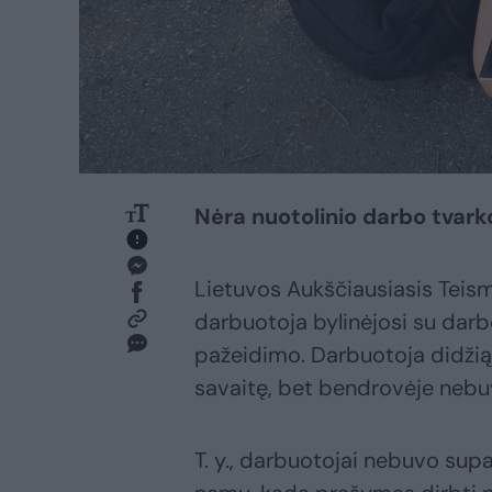
Nėra nuotolinio darbo tvark
Lietuvos Aukščiausiasis Teism
darbuotoja bylinėjosi su darb
pažeidimo. Darbuotoja didžiąją
savaitę, bet bendrovėje nebuv
T. y., darbuotojai nebuvo supaž