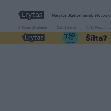
Naujausi
Skaitomiausi
Lietuvos d
Karas Ukrainoje
Žalioji erdvė
Ačiū, Prezident