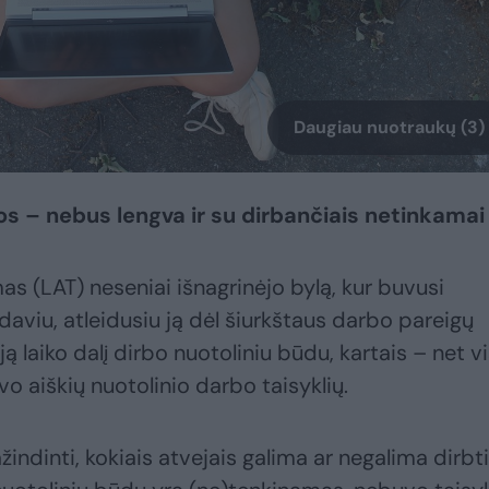
Daugiau nuotraukų (3)
os – nebus lengva ir su dirbančiais netinkamai
as (LAT) neseniai išnagrinėjo bylą, kur buvusi
daviu, atleidusiu ją dėl šiurkštaus darbo pareigų
 laiko dalį dirbo nuotoliniu būdu, kartais – net v
o aiškių nuotolinio darbo taisyklių.
indinti, kokiais atvejais galima ar negalima dirbti