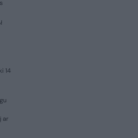
s
ų
i 14
igu
į ar