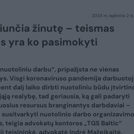
2024 m. lapkričio 2 d.
iunčia žinutę – teismas
os yra ko pasimokyti
 nuotoliniu darbu“, pripažįsta ne vienas
s. Visgi koronaviruso pandemija darbuotoj
ent dalį laiko dirbti nuotoliniu būdu įtvirtin
ąją realybę, tad geriausia, ką gali padaryti
osius resursus branginantys darbdaviai –
 susitvarkyti nuotolinio darbo organizavim
, teigia advokatų kontoros „TGS Baltic“
ji teisininkė, advokatė Indrė Mažeikaitė.