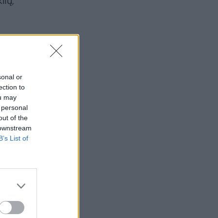
lių,
e.
sonal or
ection to
ou may
 personal
out of the
 downstream
B’s List of