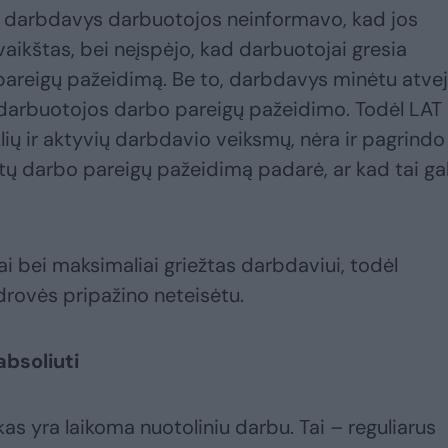
d darbdavys darbuotojos neinformavo, kad jos
aikštas, bei neįspėjo, kad darbuotojai gresia
 pareigų pažeidimą. Be to, darbdavys minėtu atve
 darbuotojos darbo pareigų pažeidimo. Todėl LAT
lių ir aktyvių darbdavio veiksmų, nėra ir pagrindo
štų darbo pareigų pažeidimą padarė, ar kad tai ga
 bei maksimaliai griežtas darbdaviui, todėl
drovės pripažino neteisėtu.
absoliuti
as yra laikoma nuotoliniu darbu. Tai – reguliarus