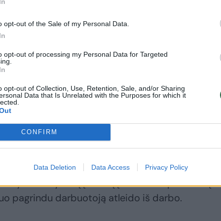
patarimai – šiose
In
situacijose juos
o opt-out of the Sale of my Personal Data.
būtina įsiminti
In
to opt-out of processing my Personal Data for Targeted
ing.
In
a nuotoliniu būdu darbuotoja nesijungė į prival
o opt-out of Collection, Use, Retention, Sale, and/or Sharing
ersonal Data that Is Unrelated with the Purposes for which it
itikimus, blogai atliko jai pavestus darbus.
lected.
Out
CONFIRM
rašymus darbui nuotoliniu būdu, darbdavys jų
vietė darbuotoją atvykti į fizinę darbo vietą ir
sią situaciją. Tačiau darbuotoja neatvyko. Jai ir to
Data Deletion
Data Access
Privacy Policy
davys neatvykimą į darbą įvertino kaip šiurkštų
uo pagrindu darbuotoją atleido iš darbo.