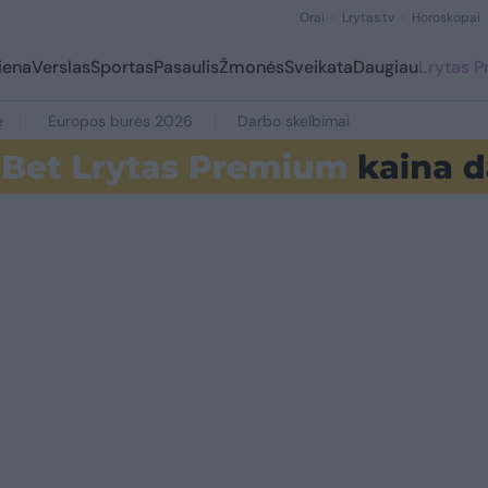
Orai
Lrytas.tv
Horoskopai
iena
Verslas
Sportas
Pasaulis
Žmonės
Sveikata
Daugiau
Lrytas 
e
Europos burės 2026
Darbo skelbimai