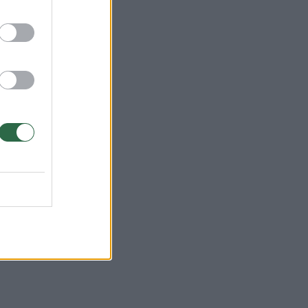
omus
liau