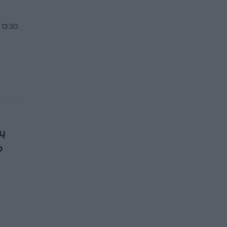
 13:30
ų
o
o