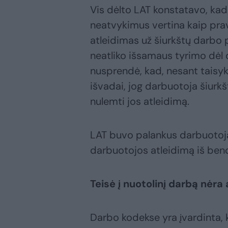
Vis dėlto LAT konstatavo, ka
neatvykimus vertina kaip prav
atleidimas už šiurkštų darbo
neatliko išsamaus tyrimo dėl
nusprendė, kad, nesant taisyk
išvadai, jog darbuotoja šiurk
nulemti jos atleidimą.
LAT buvo palankus darbuotojai
darbuotojos atleidimą iš ben
Teisė į nuotolinį darbą nėra 
Darbo kodekse yra įvardinta, k