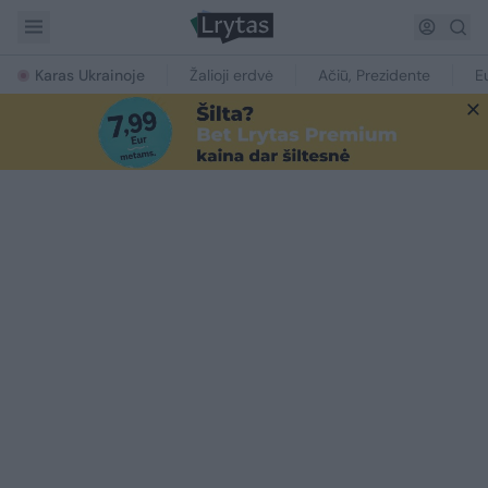
Karas Ukrainoje
Žalioji erdvė
Ačiū, Prezidente
E