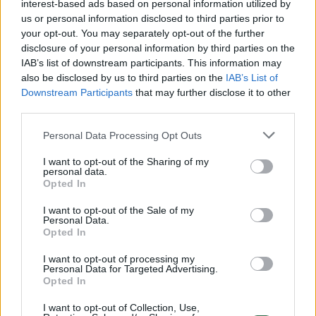
interest-based ads based on personal information utilized by
us or personal information disclosed to third parties prior to
your opt-out. You may separately opt-out of the further
disclosure of your personal information by third parties on the
IAB’s list of downstream participants. This information may
also be disclosed by us to third parties on the
IAB’s List of
Downstream Participants
that may further disclose it to other
third parties.
Personal Data Processing Opt Outs
ECB teigia, kad D. Trumpo
Bitkoino 
I want to opt-out of the Sharing of my
personal data.
biudžeto planai gali
lubas: p
Opted In
pakurstyti įtampą rinkoje
– iki šio
I want to opt-out of the Sale of my
Personal Data.
Opted In
I want to opt-out of processing my
Personal Data for Targeted Advertising.
Šią savaitę D.Trumpas pristatė 10–25 proc.
Opted In
tarifus importui iš Kinijos, Meksikos ir
I want to opt-out of Collection, Use,