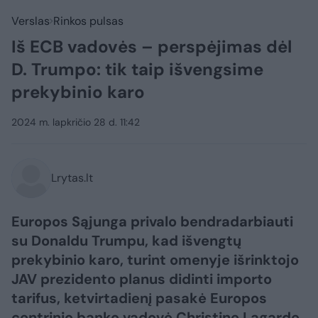
Verslas
Rinkos pulsas
Iš ECB vadovės – perspėjimas dėl
D. Trumpo: tik taip išvengsime
prekybinio karo
2024 m. lapkričio 28 d. 11:42
Lrytas.lt
Europos Sąjunga privalo bendradarbiauti
su Donaldu Trumpu, kad išvengtų
prekybinio karo, turint omenyje išrinktojo
JAV prezidento planus didinti importo
tarifus, ketvirtadienį pasakė Europos
centrinio banko vadovė Christine Lagarde.