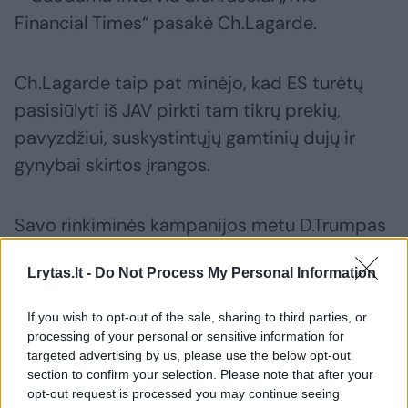
Financial Times“ pasakė Ch.Lagarde.
Ch.Lagarde taip pat minėjo, kad ES turėtų
pasisiūlyti iš JAV pirkti tam tikrų prekių,
pavyzdžiui, suskystintųjų gamtinių dujų ir
gynybai skirtos įrangos.
Savo rinkiminės kampanijos metu D.Trumpas
skundėsi dėl Europos Sąjungos, vadindamas
Lrytas.lt -
Do Not Process My Personal Information
ją „mažąja Kinija“ ir kritikuodamas JAV
prekybinius santykius su šalių bloku.
If you wish to opt-out of the sale, sharing to third parties, or
processing of your personal or sensitive information for
targeted advertising by us, please use the below opt-out
section to confirm your selection. Please note that after your
Susiję straipsniai
opt-out request is processed you may continue seeing