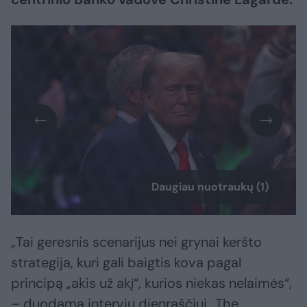
Daugiau nuotraukų (1)
„Tai geresnis scenarijus nei grynai keršto
strategija, kuri gali baigtis kova pagal
principą „akis už akį“, kurios niekas nelaimės“,
– duodama interviu dienraščiui „The