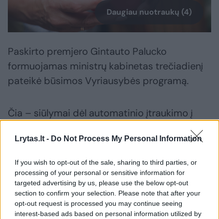
Daugiau nuotraukų (4)
Paskirto premjero Gintauto Palucko
formuojamas ministrų kabinetas trečiadienį
pateikė būsimos Vyriausybės programą.
Čia – siūlymai dėl automatinio įtraukimo į
antrą pensijų pakopą panaikinimo,
Lrytas.lt -
Do Not Process My Personal Information
neapmokestinamojo pajamų dydžio (NPD)
artinimo prie minimalios mėnesinės algos
If you wish to opt-out of the sale, sharing to third parties, or
(MMA), didesnės finansinės paramos
processing of your personal or sensitive information for
targeted advertising by us, please use the below opt-out
šeimoms, taip pat siekis mažinti
section to confirm your selection. Please note that after your
biurokratizmą, užsiimti regionų plėtra ir
opt-out request is processed you may continue seeing
daugelis kitų svarbių ekonominių aspektų.
interest-based ads based on personal information utilized by