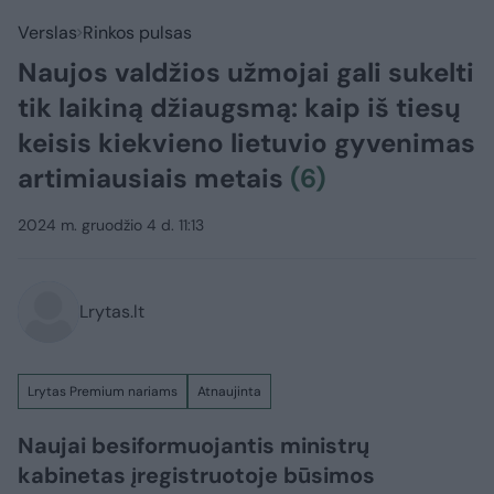
Verslas
Rinkos pulsas
Naujos valdžios užmojai gali sukelti
tik laikiną džiaugsmą: kaip iš tiesų
keisis kiekvieno lietuvio gyvenimas
artimiausiais metais
(6)
2024 m. gruodžio 4 d. 11:13
Lrytas.lt
Lrytas Premium nariams
Atnaujinta
Naujai besiformuojantis ministrų
kabinetas įregistruotoje būsimos