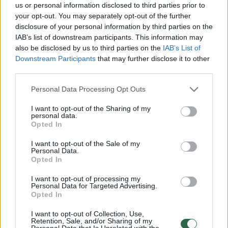
us or personal information disclosed to third parties prior to
your opt-out. You may separately opt-out of the further
disclosure of your personal information by third parties on the
Tokia pasiūlymų puokštė
Lrytas
kalbintiems
IAB’s list of downstream participants. This information may
ekonomistams sukėlė dviprasmiškas
also be disclosed by us to third parties on the
IAB’s List of
emocijas.
Downstream Participants
that may further disclose it to other
third parties.
Personal Data Processing Opt Outs
Štai „Citadele“ banko ekonomisto Aleksandro
Izgorodino manymu, įregistruota programa
I want to opt-out of the Sharing of my
personal data.
turėtų džiuginti tuos, kurie gauna mažiausias
Opted In
pajamas. Vis tik jis neatmeta galimybės, jog
I want to opt-out of the Sale of my
Personal Data.
šis džiaugsmas ilgai nesitęs.
Opted In
I want to opt-out of processing my
Personal Data for Targeted Advertising.
„Tas džiaugsmas gali būti laikinas, nes dalį jo
Opted In
suvalgys aukštesnės kainos“, – aiškino
I want to opt-out of Collection, Use,
ekonomistas.
Retention, Sale, and/or Sharing of my
Personal Data that Is Unrelated with the