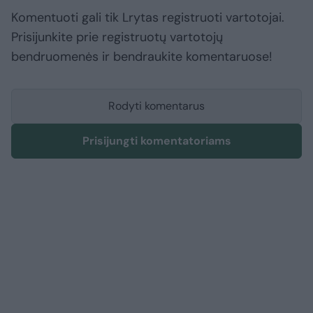
Komentuoti gali tik Lrytas registruoti vartotojai.
Prisijunkite prie registruotų vartotojų
bendruomenės ir bendraukite komentaruose!
Rodyti komentarus
Prisijungti komentatoriams