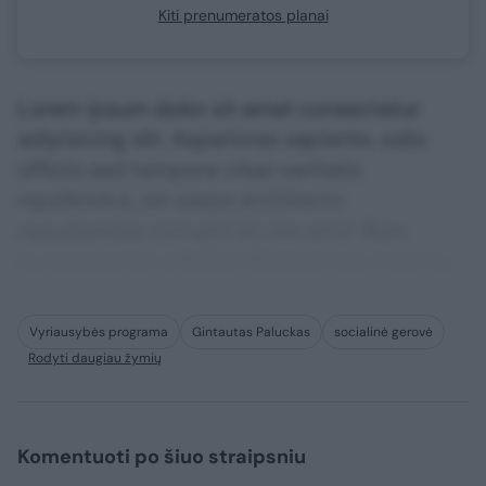
Kiti prenumeratos planai
Lorem ipsum dolor sit amet consectetur
adipisicing elit. Asperiores sapiente, odio
officiis sed tempore vitae veritatis
repellendus, ad saepe architecto
repudiandae corrupti sit non error illum
consequuntur adipisci dignissimos maxime.
Vyriausybės programa
Gintautas Paluckas
socialinė gerovė
Rodyti daugiau žymių
Komentuoti po šiuo straipsniu