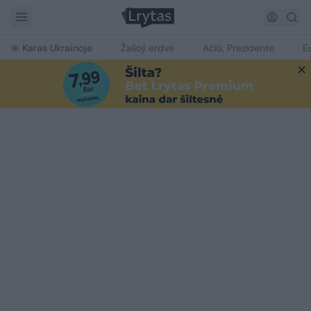
Karas Ukrainoje
Žalioji erdvė
Ačiū, Prezidente
E