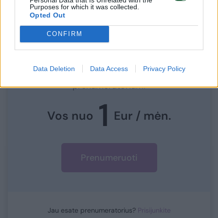
Purposes for which it was collected.
Opted Out
CONFIRM
Norite skaityti toliau?
Data Deletion
Data Access
Privacy Policy
Prisijunkite prie mūsų bendruomenės ir tapkite
prenumeratoriumi
1
Vos nuo
Eur / mėn.
Prenumeruoti
Jau esate prenumeratorius?
Prisijunkite