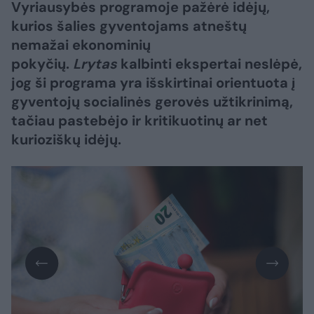
Vyriausybės programoje pažėrė idėjų,
kurios šalies gyventojams atneštų
nemažai ekonominių
pokyčių.
Lrytas
kalbinti ekspertai neslėpė,
jog ši programa yra išskirtinai orientuota į
gyventojų socialinės gerovės užtikrinimą,
tačiau pastebėjo ir kritikuotinų ar net
kurioziškų idėjų.