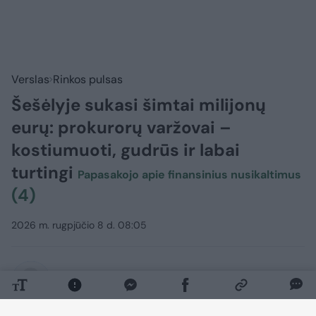
Verslas
Rinkos pulsas
Šešėlyje sukasi šimtai milijonų
eurų: prokurorų varžovai –
kostiumuoti, gudrūs ir labai
turtingi
Papasakojo apie finansinius nusikaltimus
(4)
2026 m. rugpjūčio 8 d. 08:05
Lrytas.lt