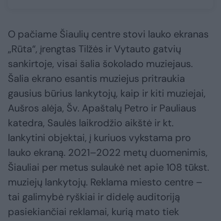
O pačiame Šiaulių centre stovi lauko ekranas
„Rūta“, įrengtas Tilžės ir Vytauto gatvių
sankirtoje, visai šalia šokolado muziejaus.
Šalia ekrano esantis muziejus pritraukia
gausius būrius lankytojų, kaip ir kiti muziejai,
Aušros alėja, Šv. Apaštalų Petro ir Pauliaus
katedra, Saulės laikrodžio aikštė ir kt.
lankytini objektai, į kuriuos vykstama pro
lauko ekraną. 2021–2022 metų duomenimis,
Šiauliai per metus sulaukė net apie 108 tūkst.
muziejų lankytojų. Reklama miesto centre –
tai galimybė ryškiai ir didelę auditoriją
pasiekiančiai reklamai, kurią mato tiek