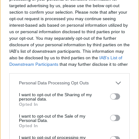
targeted advertising by us, please use the below opt-out
section to confirm your selection. Please note that after your
Šis lauko ekranas – tai Dubijos ir Žemaitės
opt-out request is processed you may continue seeing
gatvių sankirtoje stovintis modernus, aukštos
interest-based ads based on personal information utilized by
us or personal information disclosed to third parties prior to
kokybės LED ekranas „Didžiausia sankryža“.
your opt-out. You may separately opt-out of the further
Kaip ir sufleruoja jo pavadinimas, lauko
disclosure of your personal information by third parties on the
IAB’s list of downstream participants. This information may
ekranas stovi itin intensyvioje Šiaulių miesto
also be disclosed by us to third parties on the
IAB’s List of
zonoje, kur nuolat vyksta transporto
Downstream Participants
that may further disclose it to other
third parties.
priemonių eismas, o kontaktų skaičius per
savaitę vidutiniškai siekia net 457 000.
Personal Data Processing Opt Outs
Lauko ekranas ne tik transliuoja ryškią
I want to opt-out of the Sharing of my
personal data.
reklamos žinutę didžiulei miesto ir jo svečių
Opted In
auditorijai, tačiau taip pat išsiskiria tuo, kad
I want to opt-out of the Sale of my
yra įrengtas su saulės baterijomis. Tai – ne tik
Personal Data.
Opted In
matoma, tačiau ir gamtai draugiška,
pozityvią žinutę apie reklamuojamą prekės
I want to opt-out of processing my