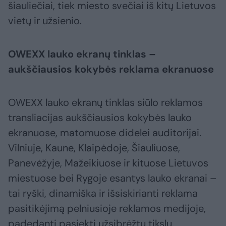
šiauliečiai, tiek miesto svečiai iš kitų Lietuvos
vietų ir užsienio.
OWEXX lauko ekranų tinklas –
aukščiausios kokybės reklama ekranuose
OWEXX lauko ekranų tinklas siūlo reklamos
transliacijas aukščiausios kokybės lauko
ekranuose, matomuose didelei auditorijai.
Vilniuje, Kaune, Klaipėdoje, Šiauliuose,
Panevėžyje, Mažeikiuose ir kituose Lietuvos
miestuose bei Rygoje esantys lauko ekranai –
tai ryški, dinamiška ir išsiskirianti reklama
pasitikėjimą pelniusioje reklamos medijoje,
padedanti pasiekti užsibrėžtų tikslų.