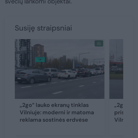
svečių lankomi objektai.
Susiję straipsniai
„2go“ lauko ekranų tinklas
„2go“ la
Vilniuje: moderni ir matoma
pristato
reklama sostinės erdvėse
Vilniuje