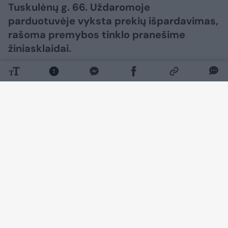
Tuskulėnų g. 66. Uždaromoje
parduotuvėje vyksta prekių išpardavimas,
rašoma premybos tinklo pranešime
žiniasklaidai.
Daugiau nuotraukų (1)