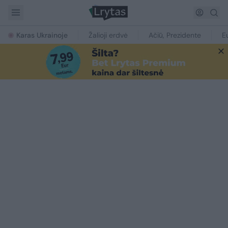
Karas Ukrainoje
Žalioji erdvė
Ačiū, Prezidente
E