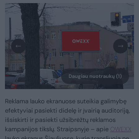
Daugiau nuotraukų (1)
Reklama lauko ekranuose suteikia galimybę
efektyviai pasiekti didelę ir įvairią auditoriją,
išsiskirti ir pasiekti užsibrėžtų reklamos
kampanijos tikslų. Straipsnyje – apie
OWEXX
lauko ekranus Šiauliuose, kurie transliuoja ne