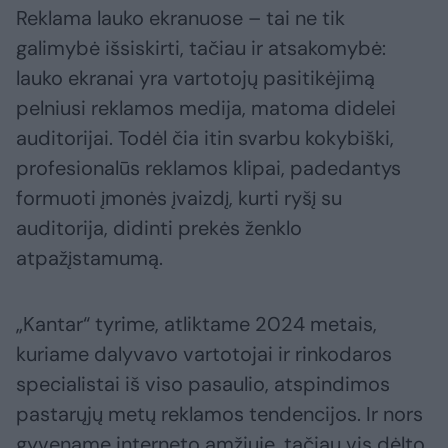
Reklama lauko ekranuose – tai ne tik
galimybė išsiskirti, tačiau ir atsakomybė:
lauko ekranai yra vartotojų pasitikėjimą
pelniusi reklamos medija, matoma didelei
auditorijai. Todėl čia itin svarbu kokybiški,
profesionalūs reklamos klipai, padedantys
formuoti įmonės įvaizdį, kurti ryšį su
auditorija, didinti prekės ženklo
atpažįstamumą.
„Kantar“ tyrime, atliktame 2024 metais,
kuriame dalyvavo vartotojai ir rinkodaros
specialistai iš viso pasaulio, atspindimos
pastarųjų metų reklamos tendencijos. Ir nors
gyvename interneto amžiuje, tačiau vis dėlto