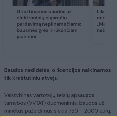
Griežtinamos baudos už
Liko vos 
elektroninių cigarečių
nenustebk
pardavimą nepilnamečiams:
„Maximo
bausmės grės ir rūkančiam
neberasi
jaunimui
Baudos nedidelės, o licencijos naikinamos
tik kraštutiniu atveju
Valstybinės vartotojų teisių apsaugos
tarnybos (VVTAT) duomenimis, baudos už
minėtus pažeidimus siekia 750 – 2000 eurų,