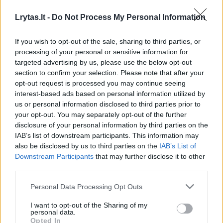
o nutarimai dažniausiai skundžiami teismui.
Lrytas.lt -
Do Not Process My Personal Information
„Dauguma nutarimų apskųsti teismui, bet yra
If you wish to opt-out of the sale, sharing to third parties, or
bendrovių ir susimokėjusių baudą. Kol kas yra
processing of your personal or sensitive information for
targeted advertising by us, please use the below opt-out
priimti tik keli pirmos instancijos teismo
section to confirm your selection. Please note that after your
sprendimai, kurie pripažino VVTAT nutarimus,
opt-out request is processed you may continue seeing
kaip pagrįstus. Teismo sprendimai toliau yra
interest-based ads based on personal information utilized by
us or personal information disclosed to third parties prior to
skundžiami aukštesnei instancijai. Ši
your opt-out. You may separately opt-out of the further
informacija yra perduodama Narkotikų,
disclosure of your personal information by third parties on the
IAB’s list of downstream participants. This information may
tabako ir alkoholio kontrolės departamentui
also be disclosed by us to third parties on the
IAB’s List of
(NTAKD), kuris pagal savo vykdomas funkcijas
Downstream Participants
that may further disclose it to other
third parties.
gali stabdyti ar naikinti licenciją prekiauti
tabako gaminiais“, – sako VVTAT atstovė,
Personal Data Processing Opt Outs
Milda Deimantė.
I want to opt-out of the Sharing of my
personal data.
Opted In