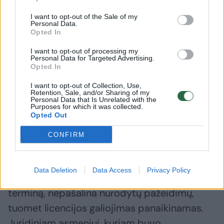
Tuo tarpu Narkotikų tabako ir alkoholio
I want to opt-out of the Sale of my
kontrolės departamento (NTKAD) atstovė
Personal Data.
Opted In
pažymi, kad mažmeninių įmonių atveju,
I want to opt-out of processing my
licencijų klausimas lieka jas išdavusių
Personal Data for Targeted Advertising.
Opted In
savivaldybių kompetencijoje.
I want to opt-out of Collection, Use,
Retention, Sale, and/or Sharing of my
Personal Data that Is Unrelated with the
„Departamentas dar nėra sustabdęs licencijų
Purposes for which it was collected.
Opted Out
verstis didmenine prekyba su tabako
gaminiais susijusiais gaminiais galiojimo.
CONFIRM
Visgi, jei taip nutiktų, juridinis asmuo, kuriam
buvo sustabdytas licencijos galiojimas, per
Data Deletion
Data Access
Privacy Policy
licenciją išdavusios institucijos nustatytą
terminą, nepašalina nurodytų pažeidimų,
tuomet licencijos galiojimas panaikinamas.
Juridiniam asmeniui, kuriam buvo