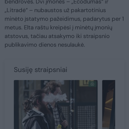
bendrovės. Dvi įmonės – „Ecodumas“ ir
„Litradė“ – nubaustos už pakartotinius
minėto įstatymo pažeidimus, padarytus per 1
metus. Elta raštu kreipėsi į minėtų įmonių
atstovus, tačiau atsakymo iki straipsnio
publikavimo dienos nesulaukė.
Susiję straipsniai