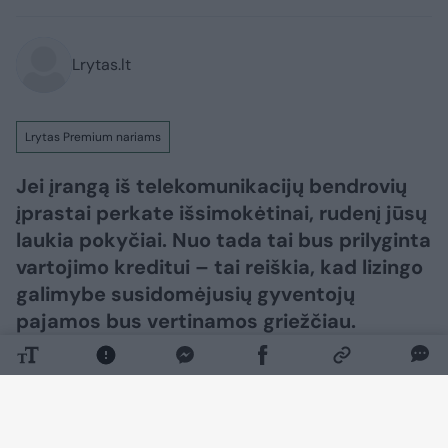
Lrytas.lt
Lrytas Premium nariams
Jei įrangą iš telekomunikacijų bendrovių
įprastai perkate išsimokėtinai, rudenį jūsų
laukia pokyčiai. Nuo tada tai bus prilyginta
vartojimo kreditui – tai reiškia, kad lizingo
galimybe susidomėjusių gyventojų
pajamos bus vertinamos griežčiau.