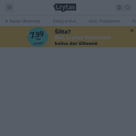
Karas Ukrainoje
Žalioji erdvė
Ačiū, Prezidente
E