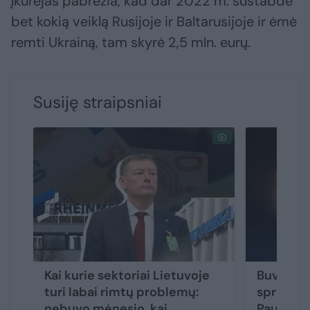
įkūrėjas pabrėžia, kad dar 2022 m. sustabdė
bet kokią veiklą Rusijoje ir Baltarusijoje ir ėmė
remti Ukrainą, tam skyrė 2,5 mln. eurų.
Susiję straipsniai
Kai kurie sektoriai Lietuvoje
Buvusios
turi labai rimtų problemų:
sprendim
nebuvo mėnesio, kai
Paukštį: 