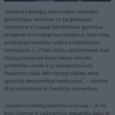
„Būdami pažangių elektronikos prietaisų
gamintojais, ėmėmės to, ką geriausiai
išmanome ir į naujai išleidžiamus gaminius
įdiegėme technologinius ribojimus, kad mūsų
produkcija neveiktų rusijos ir baltarusijos
teritorijose. (...) Tokiu būdu užsitikriname, kad
mūsų produkcija šiose šalyse neturės
pridėtinės vertės ir jų reeksportavimo
klausimas į šias šalis tampa mažiau arba
apskritai ekonomiškai neaktualus“, – rašoma
Eltai pateiktame A. Paukščio komentare.
„Vykdome klientų pažinimo procesą – ar tai
būtų klientai iš vadinamųjų draugiškų šalių, ar