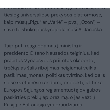
Teltonikos produkcija. (...) Teltonikos
satelitinio sekimo prietaisus galima nusipirkti
tiesiog universaliose prekybos platformose,
kaip mūsų „Pigu“ ar „Varlė“ – pvz., „Ozon“, –
savo feisbuko paskyroje dalinosi A. Januška.
Taip pat, reaguodamas į ministrų ir
prezidento Gitano Nausėdos teiginius, kad
praeitos Vyriausybės priimtas eksporto į
trečiąsias šalis ribojimas neigiamai veikia
patikimas įmones, politikas tvirtino, kad dalis
šiose svetainėse randamų produktų atitinka
Europos Sąjungos reglamentuotą dvigubos
paskirties prekių apibrėžimą, o jas vežti į
Rusiją ir Baltarusiją yra draudžiama.