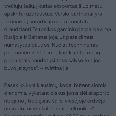
trečiųjų šalių, į kurias eksportas šiuo metu
apskritai uždraustas. Verslo partneriai yra
tikrinami, į sutartis įtraukta nuostata,
draudžianti Teltonikos gaminių perpardavimą
Rusijoje ir Baltarusijoje, už pažeidimus
numatytos baudos. Nuolat techninėmis
priemonėmis stebime, kad klientai mūsų
produktais naudotųsi tose šalyse, kur jos
buvo įsigytos“, – tvirtina jis.
Pasak jo, kyla klausimų, kodėl būtent šiomis
dienomis, vykstant diskusijoms dėl eksporto
ribojimo į trečiąsias šalis, viešojoje erdvėje
atsirado minėti kaltinimai. „Teltonikos“