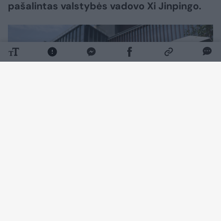
pašalintas valstybės vadovo Xi Jinpingo.
Daugiau nuotraukų (4)
Kai vienas turtingiausių kinų Qin Yinglinas
pasirodo viešai, jis kalba tiktai viena tema –
apie kiaules. Tačiau net tai būna retai,