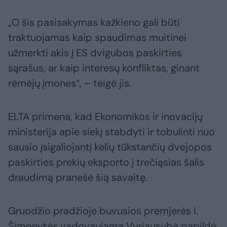
„O šis pasisakymas kažkieno gali būti
traktuojamas kaip spaudimas muitinei
užmerkti akis į ES dvigubos paskirties
sąrašus, ar kaip interesų konfliktas, ginant
rėmėjų įmones“, – teigė jis.
ELTA primena, kad Ekonomikos ir inovacijų
ministerija apie siekį stabdyti ir tobulinti nuo
sausio įsigaliojantį kelių tūkstančių dvejopos
paskirties prekių eksporto į trečiąsias šalis
draudimą pranešė šią savaitę.
Gruodžio pradžioje buvusios premjerės I.
Šimonytės vadovaujama Vyriausybė papildė