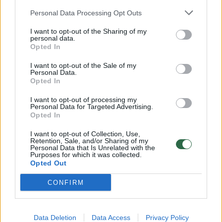
Personal Data Processing Opt Outs
A. Januška: „Teltonikos“ produkciją galima
I want to opt-out of the Sharing of my
nusipirkti universaliose Rusijos prekybos
personal data.
Opted In
platformose
I want to opt-out of the Sale of my
Personal Data.
Opted In
Ketvirtadienį Lietuvos nepriklausomybės
akto signataras, politikas Albinas Januška
I want to opt-out of processing my
Personal Data for Targeted Advertising.
paskelbė, kad „Teltonikos“ produkcijos vis dar
Opted In
įmanoma įsigyti Rusijos ir Baltarusijos
I want to opt-out of Collection, Use,
Retention, Sale, and/or Sharing of my
teritorijoje.
Personal Data that Is Unrelated with the
Purposes for which it was collected.
Opted Out
„Per pusvalandį su „Google“ pagalba radau
CONFIRM
daugiau nei 20 įmonių Rusijoje ir dvi
Baltarusijoje, kurios iki šiol prekiauja
Data Deletion
Data Access
Privacy Policy