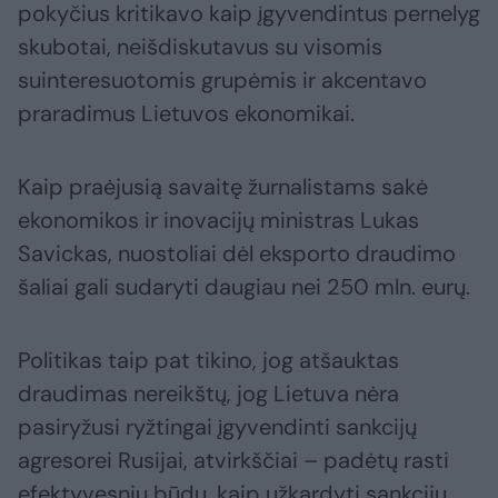
pokyčius kritikavo kaip įgyvendintus pernelyg
skubotai, neišdiskutavus su visomis
suinteresuotomis grupėmis ir akcentavo
praradimus Lietuvos ekonomikai.
Kaip praėjusią savaitę žurnalistams sakė
ekonomikos ir inovacijų ministras Lukas
Savickas, nuostoliai dėl eksporto draudimo
šaliai gali sudaryti daugiau nei 250 mln. eurų.
Politikas taip pat tikino, jog atšauktas
draudimas nereikštų, jog Lietuva nėra
pasiryžusi ryžtingai įgyvendinti sankcijų
agresorei Rusijai, atvirkščiai – padėtų rasti
efektyvesnių būdų, kaip užkardyti sankcijų