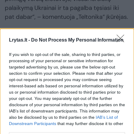
palaikymą Ukrainai ir ta pagalba tęsiasi iki
pat dabar“, – komentuoja „Teltonika“ įkūrėjas.
A.Paukštys tvirtina, kad panašus „šmeižtas“
Lrytas.lt -
Do Not Process My Personal Information
skleistas dar nuo Rusijos invazijos į Ukrainą
pradžios.
If you wish to opt-out of the sale, sharing to third parties, or
processing of your personal or sensitive information for
targeted advertising by us, please use the below opt-out
„Nuo pat karo Ukrainoje pradžios
section to confirm your selection. Please note that after your
opt-out request is processed you may continue seeing
skleidžiamas šmeižtas mūsų atžvilgiu,
interest-based ads based on personal information utilized by
remiantis prielaidomis ir išgalvotais faktais ir
us or personal information disclosed to third parties prior to
your opt-out. You may separately opt-out of the further
siekiama, kad jais patikėtų. Natūraliai kyla
disclosure of your personal information by third parties on the
retorinis klausimas – kam tai naudinga?
IAB’s list of downstream participants. This information may
also be disclosed by us to third parties on the
IAB’s List of
Nejaugi tikslas, kad Lietuvoje neliktų tokio
Downstream Participants
that may further disclose it to other
verslo?“ – klausia A. Paukštys.
third parties.