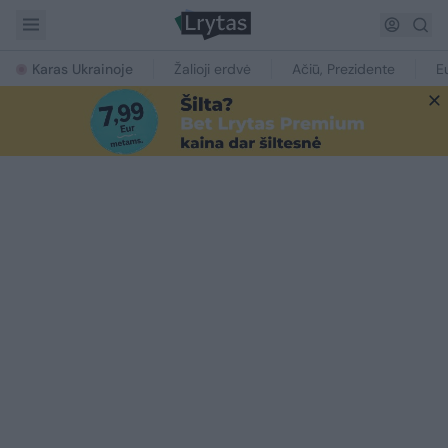
Karas Ukrainoje
Žalioji erdvė
Ačiū, Prezidente
E