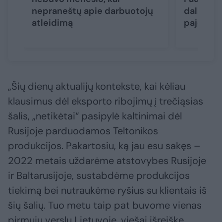
nepraneštų apie darbuotojų
dalinį „
atleidimą
pajėgumų
„Šių dienų aktualijų kontekste, kai kėliau
klausimus dėl eksporto ribojimų į trečiąsias
šalis, „netikėtai“ pasipylė kaltinimai dėl
Rusijoje parduodamos Teltonikos
produkcijos. Pakartosiu, ką jau esu sakęs –
2022 metais uždarėme atstovybes Rusijoje
ir Baltarusijoje, sustabdėme produkcijos
tiekimą bei nutraukėme ryšius su klientais iš
šių šalių. Tuo metu taip pat buvome vienas
pirmųjų verslų Lietuvoje, viešai išreiškę