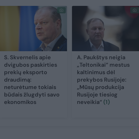
S. Skvernelis apie
A. Paukštys neigia
dvigubos paskirties
„Teltonikai“ mestus
prekių eksporto
kaltinimus dėl
draudimą:
prekybos Rusijoje:
neturėtume tokiais
„Mūsų produkcija
būdais žlugdyti savo
Rusijoje tiesiog
ekonomikos
neveikia“
(1)