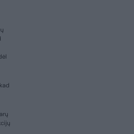
tų
d
dėl
 kad
arų
kcijų