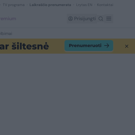
TV programa
Laikraščio prenumerata
Lrytas EN
Kontaktai
Premium
Prisijungti
lbimai