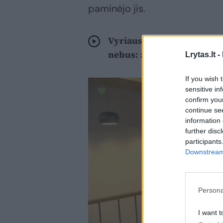
paminėjo jis.
Vyriausybės nutarimas dė
nebus: žada plėsti ribojim
Lrytas.lt -
If you wish 
sensitive in
confirm you
continue se
information 
further disc
participants
Downstream 
Persona
I want t