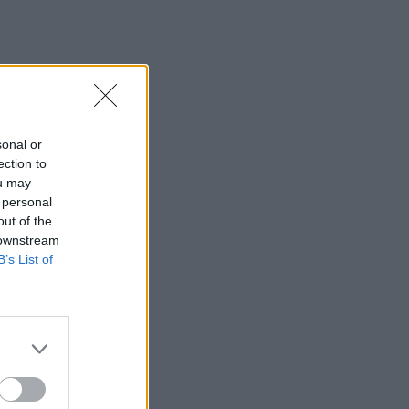
s
sonal or
ection to
ou may
 personal
out of the
 downstream
B’s List of