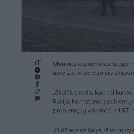
Ukrainos ekonomikos saugumo 
apie 2,5 proc. viso šio ekspo
„Skaičius rodo, kad kai kurio
Rusija. Nematome problemų d
problemą jų veikime“, – LRT ra
„Didžiausios šalys, iš kurių vy