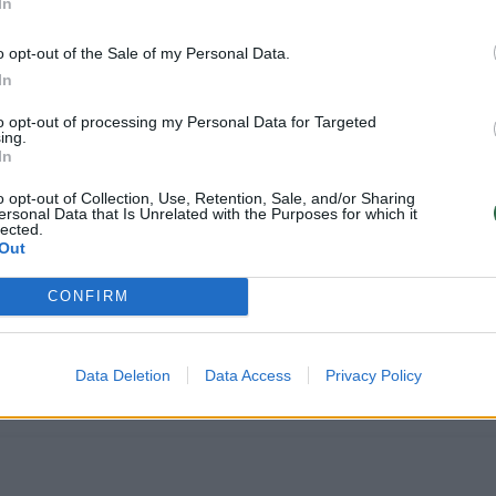
In
o opt-out of the Sale of my Personal Data.
In
to opt-out of processing my Personal Data for Targeted
ing.
In
o opt-out of Collection, Use, Retention, Sale, and/or Sharing
eksportas nuo 2023 m. mažėja, šiuo metu detalės į
ersonal Data that Is Unrelated with the Purposes for which it
lected.
Out
CONFIRM
 viceministras Karolis Žemaitis teigia, kad tyrima
notą informaciją apie reeksportą iš šalies, kas jau 
Data Deletion
Data Access
Privacy Policy
eiksmų.