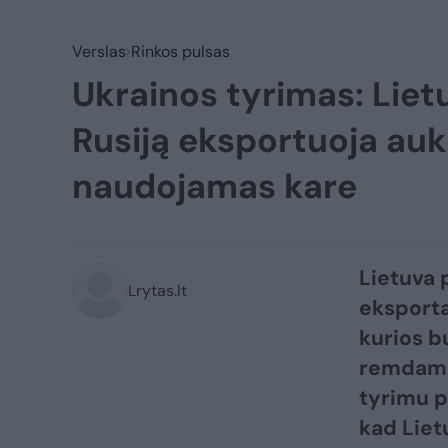
Verslas
Rinkos pulsas
Ukrainos tyrimas: Lietu
Rusiją eksportuoja auk
naudojamas kare
Lietuva p
Lrytas.lt
eksporta
kurios b
remdamas
tyrimu p
kad Lietu