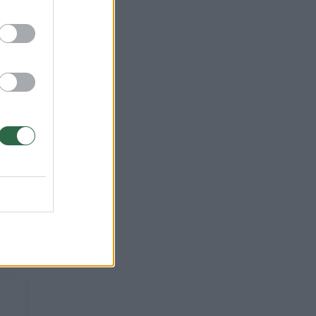
s
yra