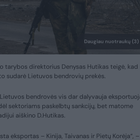
Daugiau nuotraukų (3)
tarybos direktorius Denysas Hutikas teigė, kad
rto sudarė Lietuvos bendrovių prekės.
s Lietuvos bendrovės vis dar dalyvauja eksportuoja
ėl sektoriams paskelbtų sankcijų, bet matome
dijui aiškino D.Hutikas.
ksta eksportas – Kinija, Taivanas ir Pietų Korėja“, –