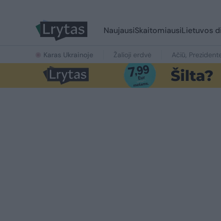
Naujausi
Skaitomiausi
Lietuvos d
Karas Ukrainoje
Žalioji erdvė
Ačiū, Prezident