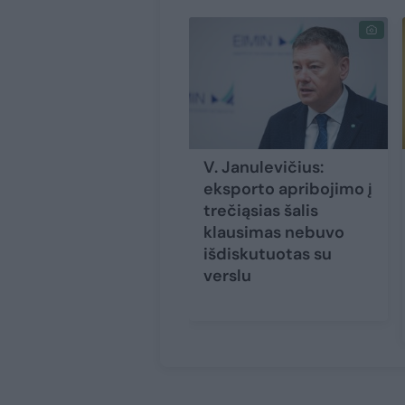
V. Janulevičius:
eksporto apribojimo į
trečiąsias šalis
klausimas nebuvo
išdiskutuotas su
verslu