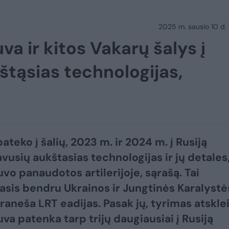
2025 m. sausio 10 d.
va ir kitos Vakarų šalys į
štąsias technologijas,
ateko į šalių, 2023 m. ir 2024 m. į Rusiją
vusių aukštasias technologijas ir jų detales
uvo panaudotos artilerijoje, sąrašą. Tai
is bendru Ukrainos ir Jungtinės Karalystė
raneša LRT eadijas. Pasak jų, tyrimas atskle
va patenka tarp trijų daugiausiai į Rusiją