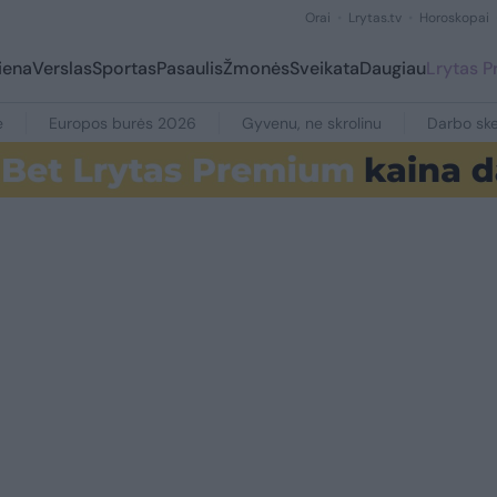
Orai
Lrytas.tv
Horoskopai
iena
Verslas
Sportas
Pasaulis
Žmonės
Sveikata
Daugiau
Lrytas 
e
Europos burės 2026
Gyvenu, ne skrolinu
Darbo ske