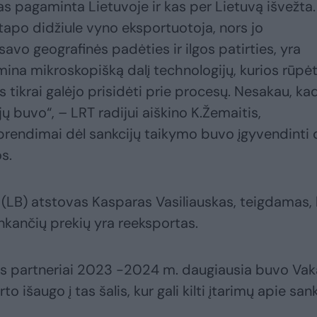
kas pagaminta Lietuvoje ir kas per Lietuvą išvežta.
 tapo didžiule vyno eksportuotoja, nors jo
avo geografinės padėties ir ilgos patirties, yra
mina mikroskopišką dalį technologijų, kurios rūpė
us tikrai galėjo prisidėti prie procesų. Nesakau, ka
ų buvo“, – LRT radijui aiškino K.Žemaitis,
prendimai dėl sankcijų taikymo buvo įgyvendinti 
s.
 (LB) atstovas Kasparas Vasiliauskas, teigdamas,
enkančių prekių yra reeksportas.
os partneriai 2023 -2024 m. daugiausia buvo Vak
to išaugo į tas šalis, kur gali kilti įtarimų apie san