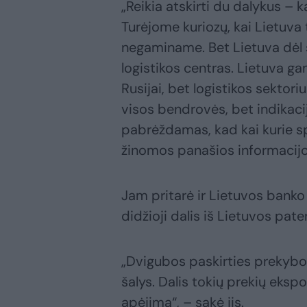
„Reikia atskirti du dalykus – 
Turėjome kuriozų, kai Lietuva
negaminame. Bet Lietuva dėl s
logistikos centras. Lietuva ga
Rusijai, bet logistikos sektori
visos bendrovės, bet indikacij
pabrėždamas, kad kai kurie s
žinomos panašios informacijo
Jam pritarė ir Lietuvos banko
didžioji dalis iš Lietuvos pat
„Dvigubos paskirties prekyb
šalys. Dalis tokių prekių ekspor
apėjimą“, – sakė jis.