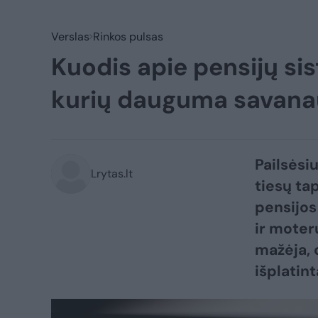
Verslas
Rinkos pulsas
Kuodis apie pensijų si
kurių dauguma savana
Pailsėsi
Lrytas.lt
tiesų tap
pensijos
ir moter
mažėja, o
išplatin