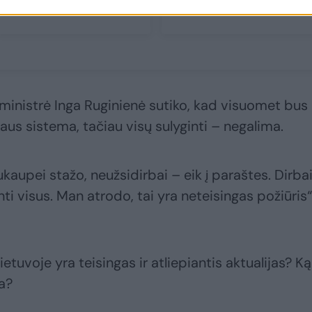
ministrė Inga Ruginienė sutiko, kad visuomet bus
aus sistema, tačiau visų sulyginti – negalima.
aupei stažo, neužsidirbai – eik į paraštes. Dirba
nti visus. Man atrodo, tai yra neteisingas požiūris“
ietuvoje yra teisingas ir atliepiantis aktualijas? Ką
a?