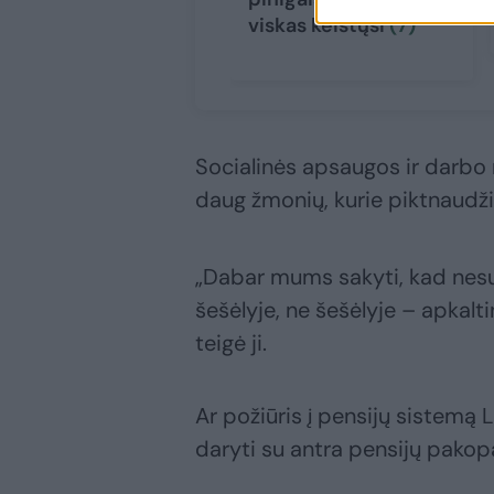
viskas keistųsi
(7)
Socialinės apsaugos ir darbo 
daug žmonių, kurie piktnaudži
„Dabar mums sakyti, kad nesuk
šešėlyje, ne šešėlyje – apkalti
teigė ji.
Ar požiūris į pensijų sistemą L
daryti su antra pensijų pakop