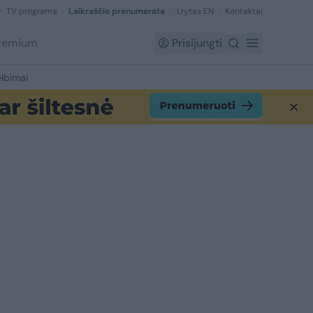
TV programa
Laikraščio prenumerata
Lrytas EN
Kontaktai
Premium
Prisijungti
lbimai