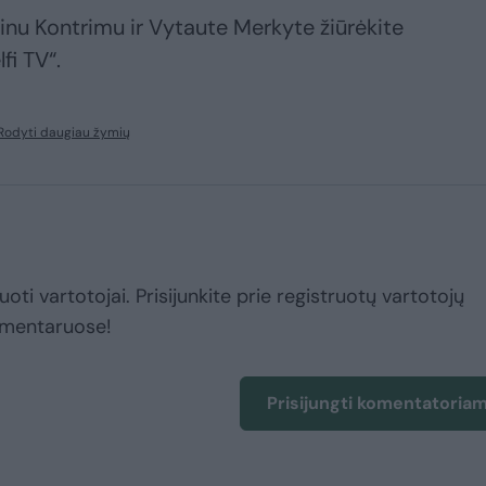
 Linu Kontrimu ir Vytaute Merkyte žiūrėkite
fi TV“.
Rodyti daugiau žymių
uoti vartotojai. Prisijunkite prie registruotų vartotojų
omentaruose!
Prisijungti komentatoria