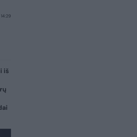
 14:29
 iš
yrų
dai