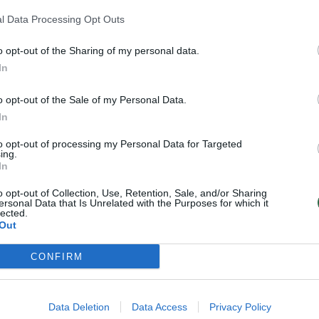
galbos ir realiai turi sukaupę daug turtų ir maži
ikro nusipelno šios pagalbos“, – sakė Seimo narys,
l Data Processing Opt Outs
o opt-out of the Sharing of my personal data.
In
o opt-out of the Sale of my Personal Data.
In
to opt-out of processing my Personal Data for Targeted
ing.
In
o opt-out of Collection, Use, Retention, Sale, and/or Sharing
ersonal Data that Is Unrelated with the Purposes for which it
lected.
Out
Užsimojo peržiūrėti
Į politiką pasukęs R.
CONFIRM
pensijas: I. Ruginienė
Kuodis negaili
pasakė, ko imsis, kad
kritikos kolegoms:
pensininkai Lietuvoje
„Koks čia vaikų
Data Deletion
Data Access
Privacy Policy
gyventų oriau
(11)
darželis?“
(4)