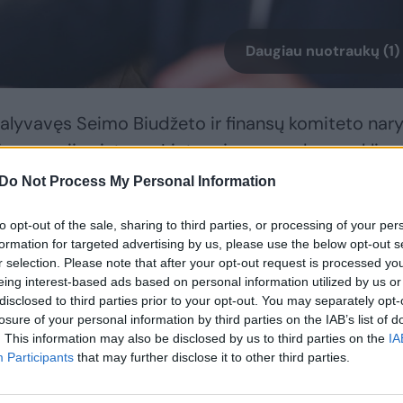
Daugiau nuotraukų (1)
 dalyvavęs Seimo Biudžeto ir finansų komiteto nar
og pensijų sistema Lietuvoje yra su daug auklių,
naudiškos.
Do Not Process My Personal Information
to opt-out of the sale, sharing to third parties, or processing of your per
, ne pagal pajamas. Nes išlaidos rodo gerovę. Daug
formation for targeted advertising by us, please use the below opt-out s
 gyvulių ūkyje sumoka mažai sistemai, bet nori iš 
r selection. Please note that after your opt-out request is processed y
eing interest-based ads based on personal information utilized by us or
disclosed to third parties prior to your opt-out. You may separately opt-
losure of your personal information by third parties on the IAB’s list of
. This information may also be disclosed by us to third parties on the
IA
s poreikius, ką paprastai ir daro – ir net buvusi
Participants
that may further disclose it to other third parties.
rirašymais – gausis paradoksas. Mes pradėsim pa