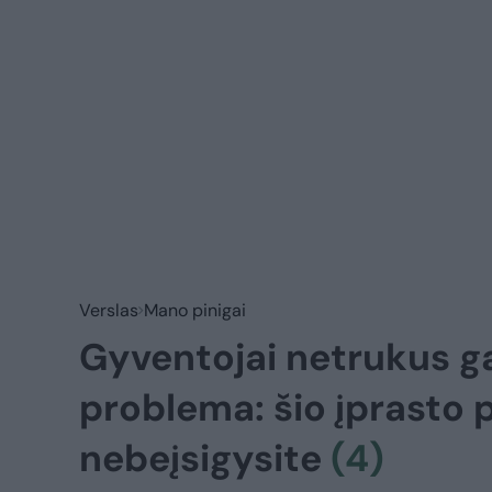
Verslas
Mano pinigai
Gyventojai netrukus ga
problema: šio įprasto p
nebeįsigysite
(4)