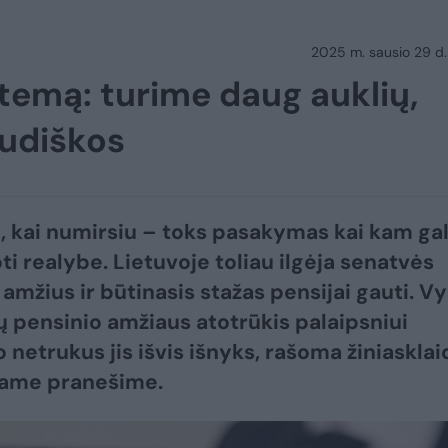
2025 m. sausio 29 d.
stemą: turime daug auklių,
udiškos
u, kai numirsiu – toks pasakymas kai kam gali
ti realybe. Lietuvoje toliau ilgėja senatvės
 amžius ir būtinasis stažas pensijai gauti. V
ų pensinio amžiaus atotrūkis palaipsniui
 netrukus jis išvis išnyks, rašoma žiniasklai
tame pranešime.