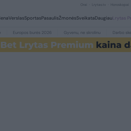
Orai
Lrytas.tv
Horoskopai
iena
Verslas
Sportas
Pasaulis
Žmonės
Sveikata
Daugiau
Lrytas 
e
Europos burės 2026
Gyvenu, ne skrolinu
Darbo ske