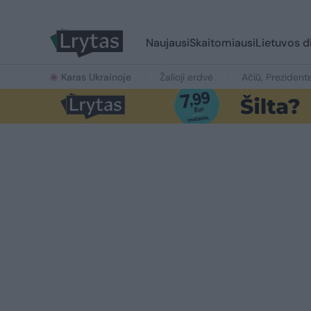
Naujausi
Skaitomiausi
Lietuvos d
Karas Ukrainoje
Žalioji erdvė
Ačiū, Prezident