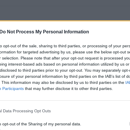
Do Not Process My Personal Information
to opt-out of the sale, sharing to third parties, or processing of your per
formation for targeted advertising by us, please use the below opt-out s
r selection. Please note that after your opt-out request is processed y
eing interest-based ads based on personal information utilized by us or
disclosed to third parties prior to your opt-out. You may separately opt-
„Belaruskalij“ iš
Baltarusiškas trąšas
losure of your personal information by third parties on the IAB’s list of
Lietuvos siekia
gabenusi bendrovė
. This information may also be disclosed by us to third parties on the
IA
Participants
that may further disclose it to other third parties.
prisiteisti apie 12
pradėjo bylą prieš
mlrd. eurų
(1)
Lietuvą – siekia
prisiteisti 15 mlrd.
eurų
(7)
l Data Processing Opt Outs
o opt-out of the Sharing of my personal data.