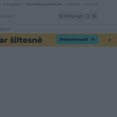
TV programa
Laikraščio prenumerata
Lrytas EN
Kontaktai
Premium
Prisijungti
lbimai