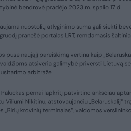
lstybinė bendrovė pradėjo 2023 m. spalio 17 d.
alaujama nuostolių atlyginimo suma gali siekti bev
 gruodį pranešė portalas LRT, remdamasis šaltinia
os pusė naująjį pareiškimą vertina kaip „Belaruskal
s valdžioms atsiveria galimybė priversti Lietuvą sė
susitarimo arbitraže.
aluckas pernai lapkritį patvirtino anksčiau apta
 Viliumi Nikitinu, atstovaujančiu „Belaruskalij“ tr
 „Birių krovinių terminalas“, valdomos verslinink