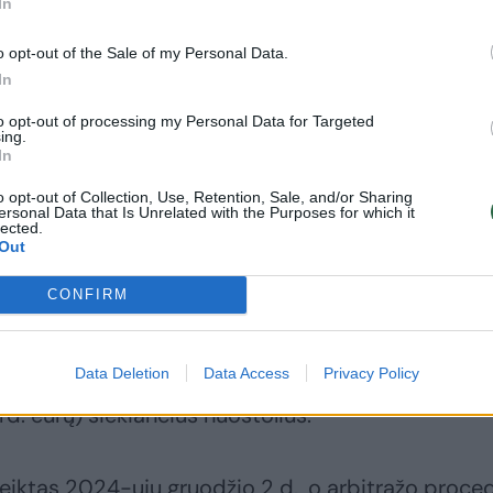
In
o opt-out of the Sale of my Personal Data.
s Eugenijus Sabutis teigė situacijos komentuoti 
In
to opt-out of processing my Personal Data for Targeted
ing.
In
cija yra visiškai teisinė – komentuoti galėsime tik
o opt-out of Collection, Use, Retention, Sale, and/or Sharing
aryti. Šiuo atveju komentuoti neturiu teisės (…) tam
ersonal Data that Is Unrelated with the Purposes for which it
lected.
mesnių teisinių veiksmų“, – žurnalistams teigė
Out
CONFIRM
tinis arbitražo teismas (angl. Permanent Court o
Data Deletion
Data Access
Privacy Policy
ruskalij“ iš Lietuvos siekia prisiteisti daugiau nei 
lrd. eurų) siekiančius nuostolius.
eiktas 2024-ųjų gruodžio 2 d., o arbitražo proce