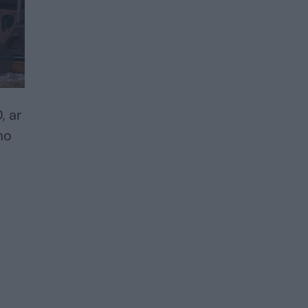
, ar
mo