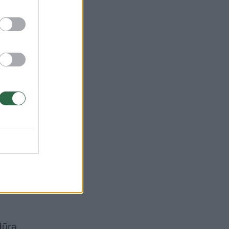
kol
 tą
,
f
12
dūrą