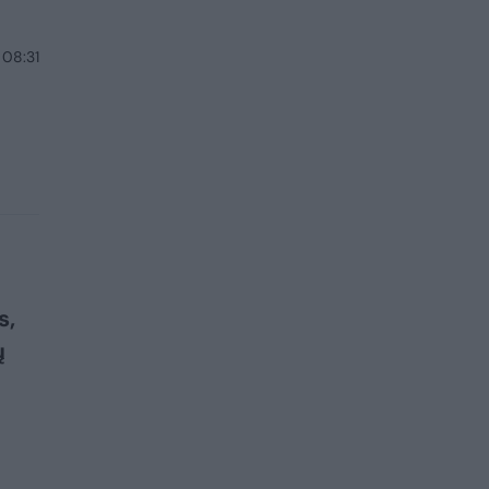
 08:31
s,
ų