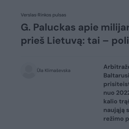
Verslas
Rinkos pulsas
G. Paluckas apie milijar
prieš Lietuvą: tai – p
Arbitraž
Ūla Klimaševska
Baltarusi
prisiteis
nuo 202
kalio tr
naująją 
režimo p