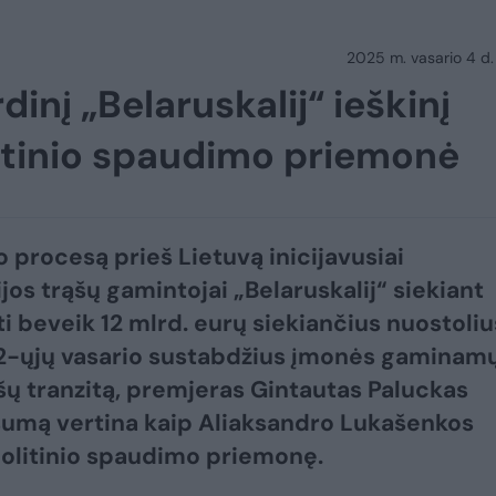
2025 m. vasario 4 d.
dinį „Belaruskalij“ ieškinį
olitinio spaudimo priemonė
o procesą prieš Lietuvą inicijavusiai
jos trąšų gamintojai „Belaruskalij“ siekiant
ti beveik 12 mlrd. eurų siekiančius nuostoliu
2-ųjų vasario sustabdžius įmonės gaminam
ąšų tranzitą, premjeras Gintautas Paluckas
sumą vertina kaip Aliaksandro Lukašenkos
olitinio spaudimo priemonę.