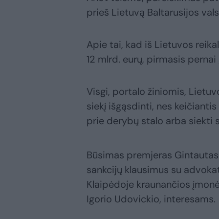
prieš Lietuvą Baltarusijos va
Apie tai, kad iš Lietuvos reik
12 mlrd. eurų, pirmasis pernai
Visgi, portalo žiniomis, Lietuv
siekį išgąsdinti, nes keičianti
prie derybų stalo arba siekti 
Būsimas premjeras Gintautas P
sankcijų klausimus su advokatu
Klaipėdoje kraunančios įmonės
Igorio Udovickio, interesams.