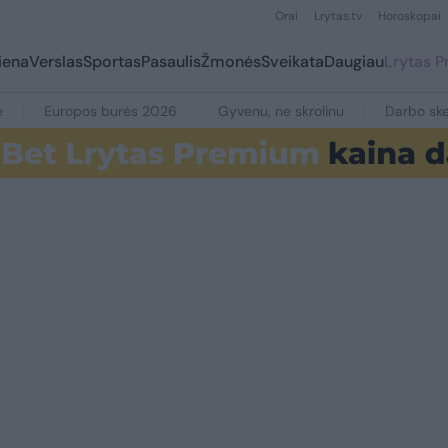
Orai
Lrytas.tv
Horoskopai
iena
Verslas
Sportas
Pasaulis
Žmonės
Sveikata
Daugiau
Lrytas 
e
Europos burės 2026
Gyvenu, ne skrolinu
Darbo ske