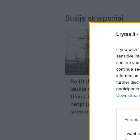
Susiję straipsniai
Lrytas.lt -
If you wish 
sensitive in
confirm you
continue se
information 
Po 10 dienų Lietuvos
further disc
laukia neeilinis įvykis:
participants
Downstream 
tikina, kad pasirengta
netgi juodžiausiems
scenarijams
(1)
Persona
I want t