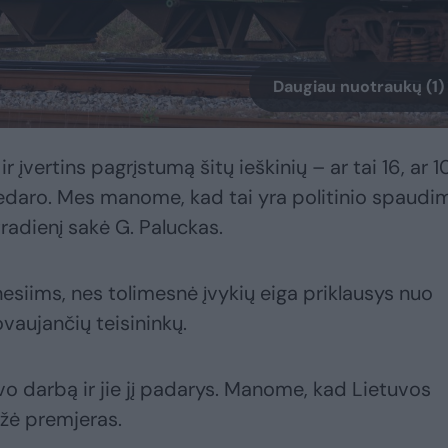
Daugiau nuotraukų (1)
r įvertins pagrįstumą šitų ieškinių – ar tai 16, ar 10
 nedaro. Mes manome, kad tai yra politinio spaudi
radienį sakė G. Paluckas.
esiims, nes tolimesnė įvykių eiga priklausys nuo
ovaujančių teisininkų.
savo darbą ir jie jį padarys. Manome, kad Lietuvos
ėžė premjeras.