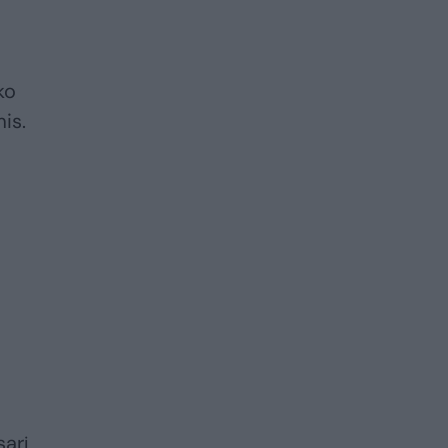
ko
is.
arį,