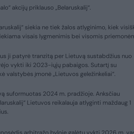
lo“ akcijų priklauso „Belaruskalij“.
ruskalij“ siekia ne tiek žalos atlyginimo, kiek visiš
siekiama visais lygmenimis bei visomis priemonėm
lius ji patyrė tranzitą per Lietuvą sustabdžius nuo
urėjo vykti iki 2023-iųjų pabaigos. Sutartį su
ė valstybės įmonė „Lietuvos geležinkeliai“.
uvą suformuotas 2024 m. pradžioje. Anksčiau
laruskalij“ Lietuvos reikalauja atlyginti maždaug 1
ius.
osėdis arbitražo byloje galėtų vykti 2026 m. vas