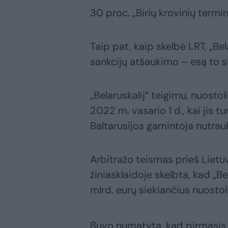
30 proc. „Birių krovinių termina
Taip pat, kaip skelbė LRT, „Bela
sankcijų atšaukimo – esą to 
„Belaruskalij“ teigimu, nuosto
2022 m. vasario 1 d., kai jis t
Baltarusijos gamintoja nutrauk
Arbitražo teismas prieš Liet
žiniasklaidoje skelbta, kad „Be
mlrd. eurų siekiančius nuostol
Buvo numatyta, kad pirmasis p