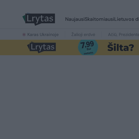
Naujausi
Skaitomiausi
Lietuvos d
Karas Ukrainoje
Žalioji erdvė
Ačiū, Prezident