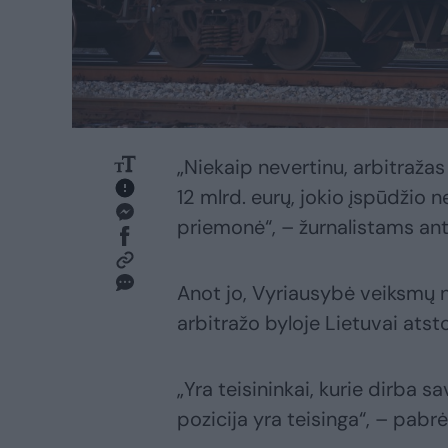
„Niekaip nevertinu, arbitražas i
12 mlrd. eurų, jokio įspūdžio
priemonė“, – žurnalistams ant
Anot jo, Vyriausybė veiksmų n
arbitražo byloje Lietuvai atst
„Yra teisininkai, kurie dirba 
pozicija yra teisinga“, – pabr