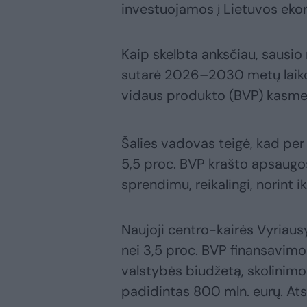
investuojamos į Lietuvos eko
Kaip skelbta anksčiau, sausi
sutarė 2026–2030 metų laikot
vidaus produkto (BVP) kasme
Šalies vadovas teigė, kad per 
5,5 proc. BVP krašto apsaugo
sprendimu, reikalingi, norint 
Naujoji centro-kairės Vyriaus
nei 3,5 proc. BVP finansavimo
valstybės biudžetą, skolinim
padidintas 800 mln. eurų. Atsi