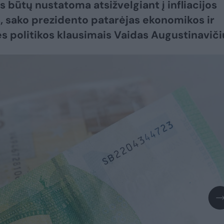
s būtų nustatoma atsižvelgiant į infliacijos
s, sako prezidento patarėjas ekonomikos ir
ės politikos klausimais Vaidas Augustinaviči