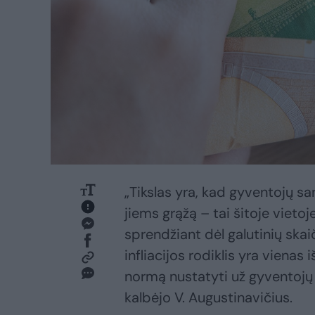
„Tikslas yra, kad gyventojų s
jiems grąžą – tai šitoje vietoje
sprendžiant dėl galutinių skaič
infliacijos rodiklis yra viena
normą nustatyti už gyventojų 
kalbėjo V. Augustinavičius.