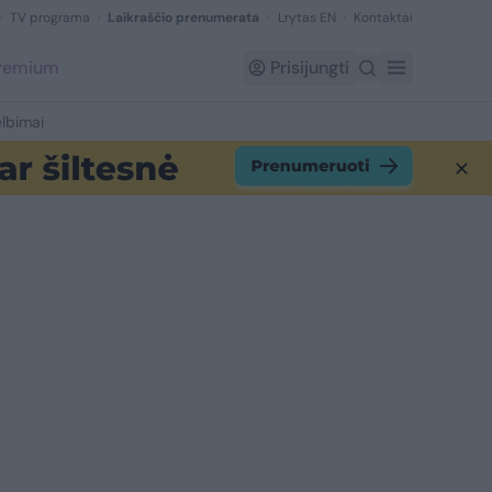
TV programa
Laikraščio prenumerata
Lrytas EN
Kontaktai
Premium
Prisijungti
lbimai