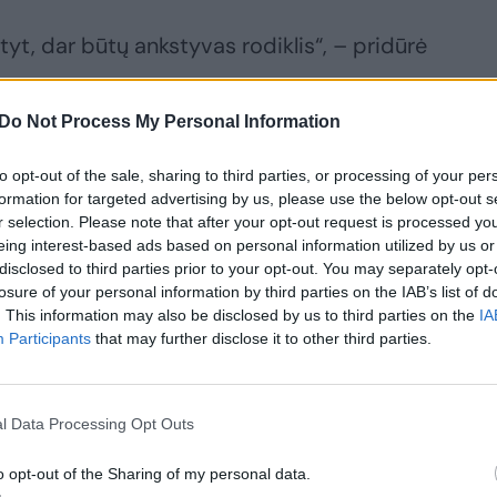
yt, dar būtų ankstyvas rodiklis“, – pridūrė
Do Not Process My Personal Information
uo metu už einamąsias sąskaitas palūkanos
to opt-out of the sale, sharing to third parties, or processing of your per
odėl bet koks papildomas dydis savaime taptų
formation for targeted advertising by us, please use the below opt-out s
k sąskaitose laikant lėšas.
r selection. Please note that after your opt-out request is processed y
eing interest-based ads based on personal information utilized by us or
disclosed to third parties prior to your opt-out. You may separately opt-
losure of your personal information by third parties on the IAB’s list of
. This information may also be disclosed by us to third parties on the
IA
Participants
that may further disclose it to other third parties.
l Data Processing Opt Outs
o opt-out of the Sharing of my personal data.