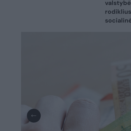
valstybė
rodikliu
socialin