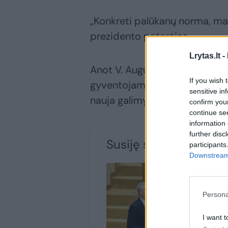
„Konkreti palūkanų norma, mat
prezidento patarėjas.
Lrytas.lt -
Anot V. Augustinavičiaus, ši
If you wish 
gyventojams nėra mokamos, t
sensitive in
nauja galimybe taupyti, vien ti
confirm you
continue se
information 
further disc
Susiję straipsniai
participants
Downstream 
Persona
I want t