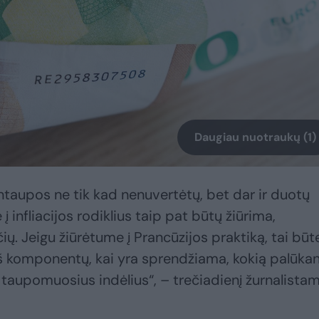
Daugiau nuotraukų (1)
antaupos ne tik kad nenuvertėtų, bet dar ir duotų
 į infliacijos rodiklius taip pat būtų žiūrima,
ių. Jeigu žiūrėtume į Prancūzijos praktiką, tai būt
s iš komponentų, kai yra sprendžiama, kokią palūka
taupomuosius indėlius“, – trečiadienį žurnalista