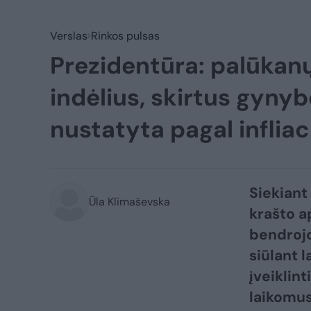
Verslas
Rinkos pulsas
Prezidentūra: palūkan
indėlius, skirtus gyny
nustatyta pagal infliac
Siekiant
Ūla Klimaševska
krašto a
bendrojo
siūlant l
įveiklin
laikomus