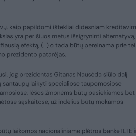
yvų, kaip papildomi ištekliai didesniam kreditavim
kslas yra per šiuos metus išsigryninti alternatyvą,
džiausią efektą, (…) o tada būtų pereinama prie te
ino prezidento patarėjas.
usi, jog prezidentas Gitanas Nausėda siūlo dalį
santaupų laikyti specialiose taupomosiose
 einamosiose, lėšos žmonėms būtų pasiekiamos bet
minėtose sąskaitose, už indėlius būtų mokamos
ūtų laikomos nacionaliniame plėtros banke ILTE i