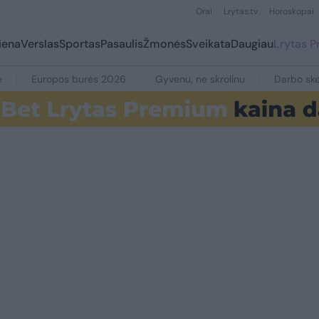
Orai
Lrytas.tv
Horoskopai
iena
Verslas
Sportas
Pasaulis
Žmonės
Sveikata
Daugiau
Lrytas 
e
Europos burės 2026
Gyvenu, ne skrolinu
Darbo ske