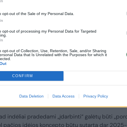
In
Sostinės biudžetas
Degančias akis
o opt-out of the Sale of my Personal Data.
šiems metams
gesina nežinia dėl
In
išaugo keliasdešimt
milijardų: iš A.
milijonų eurų: štai kur
Kubiliaus – rimtas
to opt-out of processing my Personal Data for Targeted
ing.
keliaus pinigai
signalas Lietuvai
(10)
In
o opt-out of Collection, Use, Retention, Sale, and/or Sharing
ersonal Data that Is Unrelated with the Purposes for which it
lected.
Out
CONFIRM
iog papildomai į kreditavimą įvedami finansavimo
.
Data Deletion
Data Access
Privacy Policy
ad indėliai pradedami „įdarbinti“ galėtų būti „por
ėl pačios idėjos koncepto būtų sutarta dar 2025-