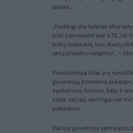
aisiais.
„Kadangi yra keletas alternat
būti pervedami per ILTE, tai ti
būtų realiausia, kuri duotų di
aktų projekto rengimo“, – tik
Prezidentūra Eltai yra nurodži
gyventojų žmonėms sukauptų 
sąskaitose, kuriose, kaip ir
kada, tačiau, skirtingai nei 
palūkanos.
Pačios gyventojų santaupos b