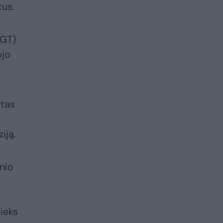
tus.
VGT)
ojo
ytas
iją.
nio
sieks