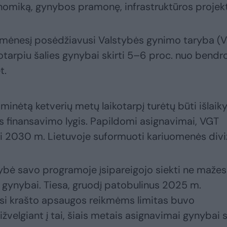
nomiką, gynybos pramonę, infrastruktūros projek
o mėnesį posėdžiavusi Valstybės gynimo taryba (
arpiu šalies gynybai skirti 5–6 proc. nuo bendr
t.
minėtą ketverių metų laikotarpį turėtų būti išlaik
s finansavimo lygis. Papildomi asignavimai, VGT
iki 2030 m. Lietuvoje suformuoti kariuomenės diviz
ybė savo programoje įsipareigojo siekti ne mažes
 gynybai. Tiesa, gruodį patobulinus 2025 m.
osi krašto apsaugos reikmėms limitas buvo
žvelgiant į tai, šiais metais asignavimai gynybai 