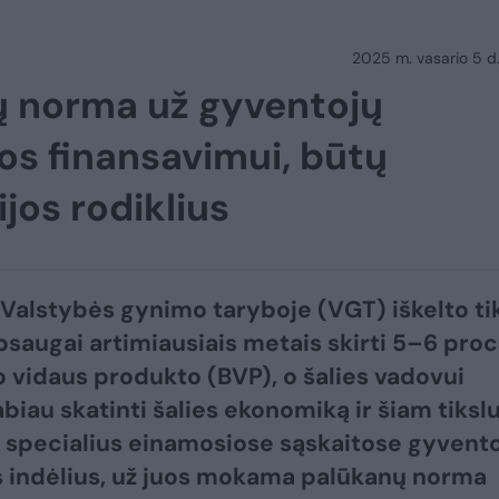
2025 m. vasario 5 d.
ų norma už gyventojų
bos finansavimui, būtų
ijos rodiklius
 Valstybės gynimo taryboje (VGT) iškelto ti
psaugai artimiausiais metais skirti 5–6 proc
 vidaus produkto (BVP), o šalies vadovui
abiau skatinti šalies ekonomiką ir šiam tikslu
ti specialius einamosiose sąskaitose gyvent
 indėlius, už juos mokama palūkanų norma