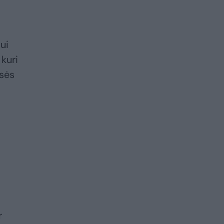
ui
 kuri
isės
r