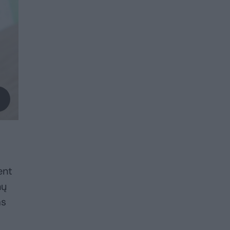
ent
nų
ms