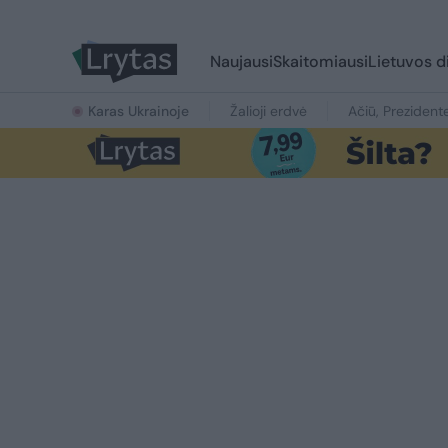
Naujausi
Skaitomiausi
Lietuvos d
Karas Ukrainoje
Žalioji erdvė
Ačiū, Prezident