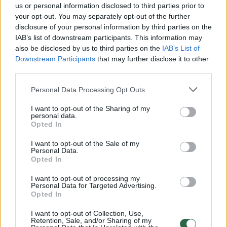
us or personal information disclosed to third parties prior to
your opt-out. You may separately opt-out of the further
A.Laurinaitis sakė, kad šiuo metu su
disclosure of your personal information by third parties on the
partneriais valdo 4,6 proc. bendrovės akcijų.
IAB’s list of downstream participants. This information may
also be disclosed by us to third parties on the
IAB’s List of
Downstream Participants
that may further disclose it to other
Kaip aiškino jis, vienas iš pirkimo tikslų –
third parties.
siekis, kad bendrovė išliktų lietuviško
Personal Data Processing Opt Outs
kapitalo. A.Laurinaitis atskleidė, kad akcijų
I want to opt-out of the Sharing of my
pirkimą vykdo kartu su keliais „geros
personal data.
Opted In
reputacijos“ Lietuvos verslininkais.
I want to opt-out of the Sale of my
Personal Data.
Opted In
„Kuriant finansavimo sprendimą vienas iš
pagrindinių tikslų buvo tai, kad ji išliktų
I want to opt-out of processing my
Personal Data for Targeted Advertising.
lietuviško kapitalo. Tai buvo vienas
Opted In
pagrindinių atspirties taškų. Finansavimo
I want to opt-out of Collection, Use,
Retention, Sale, and/or Sharing of my
struktūroje šiuo metu dalyvauja gerbiami