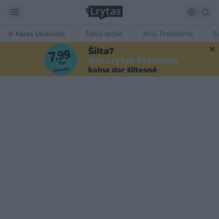
Karas Ukrainoje
Žalioji erdvė
Ačiū, Prezidente
E