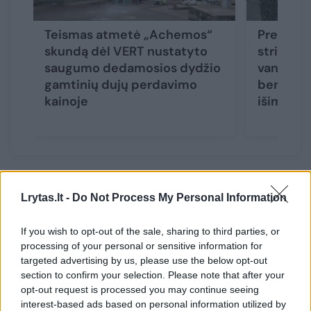
Teismas atmetė „Achemos“
Premjerė
skundą dėl VERT nustatyto
stringan
saugumo dedamosios dydžio
vandenil
gamtinių dujų perdavimo
bendrovi
kainoje
išimtis
„Nežiūrint į tai, koncentravausi į tai, kad
Lrytas.lt -
Do Not Process My Personal Information
procesas vyktų komfortiškai. Daug jai rašiau,
kaip vertėtų pradėti šį procesą. Tų laiškų
If you wish to opt-out of the sale, sharing to third parties, or
processing of your personal or sensitive information for
buvo dešimtys ir visi jie buvo ignoruoti. Dėl
targeted advertising by us, please use the below opt-out
to turėjome ir telefonu pokalbių, siekiant
section to confirm your selection. Please note that after your
opt-out request is processed you may continue seeing
pradėti pokalbį“, – sakė jis.
interest-based ads based on personal information utilized by