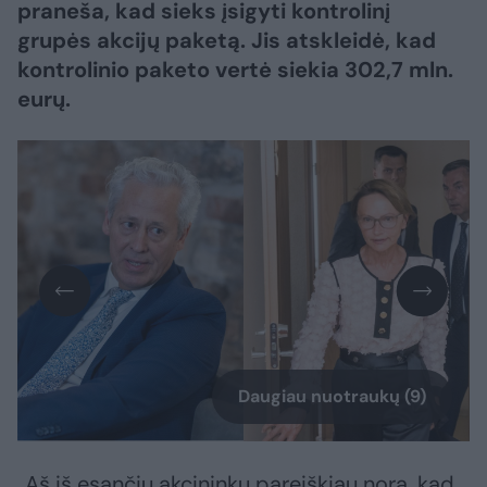
praneša, kad sieks įsigyti kontrolinį
grupės akcijų paketą. Jis atskleidė, kad
kontrolinio paketo vertė siekia 302,7 mln.
eurų.
Daugiau nuotraukų (9)
„Aš iš esančių akcininkų pareiškiau norą, kad