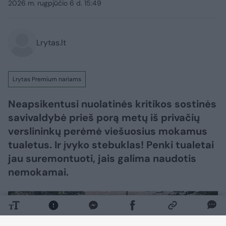
2026 m. rugpjūčio 6 d. 15:49
Lrytas.lt
Lrytas Premium nariams
Neapsikentusi nuolatinės kritikos sostinės
savivaldybė prieš porą metų iš privačių
verslininkų perėmė viešuosius mokamus
tualetus. Ir įvyko stebuklas! Penki tualetai
jau suremontuoti, jais galima naudotis
nemokamai.