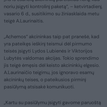
noriu įsigyti kontrolinį paketą“, – ketvirtadienį,
vasario 6 d., susitikimo su žiniasklaida metu
teigė A.Laurinaitis.
„Achemos“ akcininkas taip pat pranešė, kad
yra pateikęs ieškinį teismui dėl pirmumo
teisės įsigyti Lydos Lubienės ir Viktorijos
Lubytės valdomas akcijas. Tokio sprendimo
jis teigė ėmęsis dėl keisto akcininkių elgesio.
A.Laurinaičio teigimu, jos ignoravo esamų
akcininkų teises, o pateikusios pirminį
pasiūlymą atsisakė komunikuoti.
„Kartu su pasiūlymu įsigyti gavome paruoštą