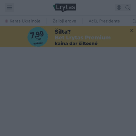
Karas Ukrainoje
Žalioji erdvė
Ačiū, Prezidente
E