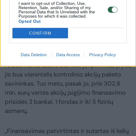
I want to opt-out of Collection, Use,
akcininkai, gavo tokią informaciją“, – pridūrė
Retention, Sale, and/or Sharing of my
Personal Data that Is Unrelated with the
jis.
Purposes for which it was collected.
Opted Out
CONFIRM
Finansavimą akcijų pirkimui teiks 4
finansų bendrovės, iki 5 fizinių asmenų
Data Deletion
Data Access
Privacy Policy
A. Laurinaitis atskleidė, kad, jei pirkimas įvyks,
jis bus vienintelis kontrolinio akcijų paketo
savininkas. Tuo metu, pasak jo, prie 302,8
mln. eurų vertės akcijų įsigijimo finansavimo
prisidės 3 bankai, 1 fondas ir iki 5 fizinių
asmenų.
„Finansavimas patvirtintas ir sutartas iš kelių