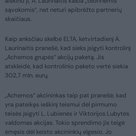
aiškino ji, A. Laurinaitis kalba „teorinėmis
sąvokomis“, net neturi apibrėžto partnerių
skaičiaus.
Kaip anksčiau skelbė ELTA, ketvirtadienį A.
Laurinaitis pranešė, kad sieks įsigyti kontrolinį
„Achemos grupės“ akcijų paketą. Jis
atskleidė, kad kontrolinio paketo vertė siekia
302,7 mln. eurų.
„Achemos“ akcininkas taip pat pranešė, kad
yra pateikęs ieškinį teismui dėl pirmumo
teisės įsigyti L. Lubienės ir Viktorijos Lubytės
valdomas akcijas. Tokio sprendimo jis teigė
ėmęsis dėl keisto akcininkių elgesio. Jo