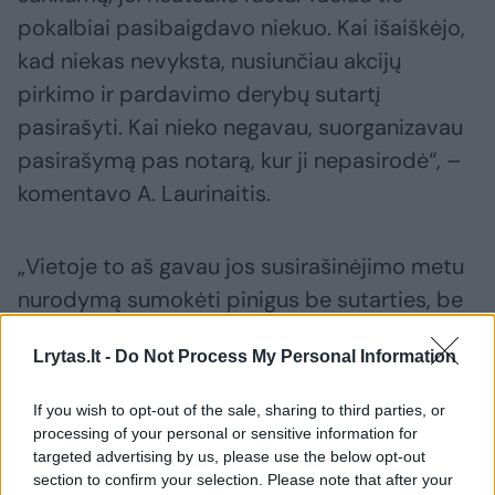
pokalbiai pasibaigdavo niekuo. Kai išaiškėjo,
kad niekas nevyksta, nusiunčiau akcijų
pirkimo ir pardavimo derybų sutartį
pasirašyti. Kai nieko negavau, suorganizavau
pasirašymą pas notarą, kur ji nepasirodė“, –
komentavo A. Laurinaitis.
„Vietoje to aš gavau jos susirašinėjimo metu
nurodymą sumokėti pinigus be sutarties, be
audito, be jokių garantijų. Tiesiog prašymas,
Lrytas.lt -
Do Not Process My Personal Information
kad sumokėti pinigus, jog tilpti 2 mėn.“ –
stebėjosi jis.
If you wish to opt-out of the sale, sharing to third parties, or
processing of your personal or sensitive information for
targeted advertising by us, please use the below opt-out
Taip pat, anot verslininko, iš kontrolinio akcijų
section to confirm your selection. Please note that after your