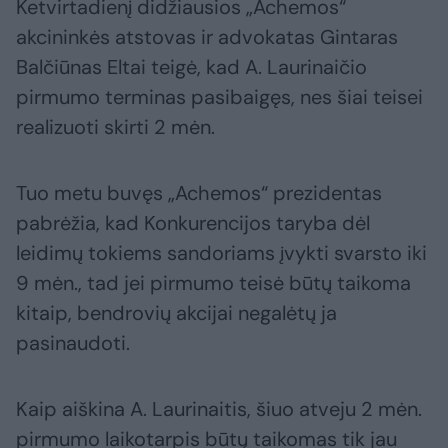
Ketvirtadienį didžiausios „Achemos“
akcininkės atstovas ir advokatas Gintaras
Balčiūnas Eltai teigė, kad A. Laurinaičio
pirmumo terminas pasibaigęs, nes šiai teisei
realizuoti skirti 2 mėn.
Tuo metu buvęs „Achemos“ prezidentas
pabrėžia, kad Konkurencijos taryba dėl
leidimų tokiems sandoriams įvykti svarsto iki
9 mėn., tad jei pirmumo teisė būtų taikoma
kitaip, bendrovių akcijai negalėtų ja
pasinaudoti.
Kaip aiškina A. Laurinaitis, šiuo atveju 2 mėn.
pirmumo laikotarpis būtų taikomas tik jau