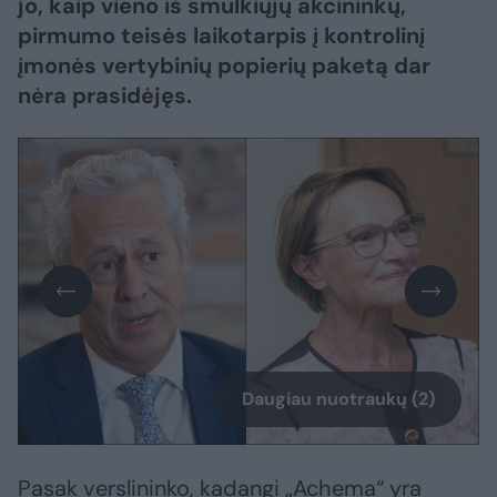
jo, kaip vieno iš smulkiųjų akcininkų,
pirmumo teisės laikotarpis į kontrolinį
įmonės vertybinių popierių paketą dar
nėra prasidėjęs.
Daugiau nuotraukų (2)
Pasak verslininko, kadangi „Achema“ yra