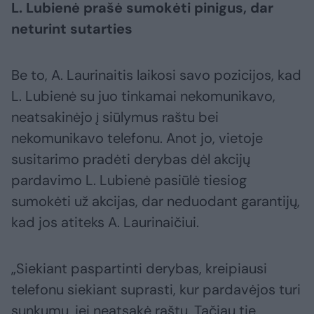
L. Lubienė prašė sumokėti pinigus, dar
neturint sutarties
Be to, A. Laurinaitis laikosi savo pozicijos, kad
L. Lubienė su juo tinkamai nekomunikavo,
neatsakinėjo į siūlymus raštu bei
nekomunikavo telefonu. Anot jo, vietoje
susitarimo pradėti derybas dėl akcijų
pardavimo L. Lubienė pasiūlė tiesiog
sumokėti už akcijas, dar neduodant garantijų,
kad jos atiteks A. Laurinaičiui.
„Siekiant paspartinti derybas, kreipiausi
telefonu siekiant suprasti, kur pardavėjos turi
sunkumų, jei neatsakė raštu. Tačiau tie