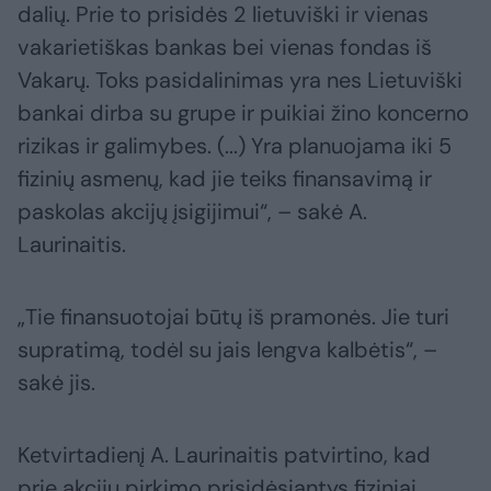
dalių. Prie to prisidės 2 lietuviški ir vienas
vakarietiškas bankas bei vienas fondas iš
Vakarų. Toks pasidalinimas yra nes Lietuviški
bankai dirba su grupe ir puikiai žino koncerno
rizikas ir galimybes. (...) Yra planuojama iki 5
fizinių asmenų, kad jie teiks finansavimą ir
paskolas akcijų įsigijimui“, – sakė A.
Laurinaitis.
„Tie finansuotojai būtų iš pramonės. Jie turi
supratimą, todėl su jais lengva kalbėtis“, –
sakė jis.
Ketvirtadienį A. Laurinaitis patvirtino, kad
prie akcijų pirkimo prisidėsiantys fiziniai