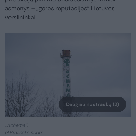
asmenys – „geros reputacijos“ Lietuvos
verslininkai.
Daugiau nuotraukų (2)
„Achema“.
G.Bitvinsko nuotr.