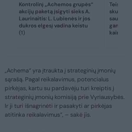
Kontrolinį „Achemos grupės“
Teismas
akcijų paketą įsigyti sieks A.
skundą d
Laurinaitis: L. Lubienės ir jos
saugumo
dukros elgesį vadina keistu
gamtinių
(1)
kainoje
„Achema“ yra įtraukta į strateginių įmonių
sąrašą. Pagal reikalavimus, potencialus
pirkėjas, kartu su pardavėju turi kreiptis į
strateginių įmonių komisiją prie Vyriausybės.
Ir ji turi išnagrinėti ir pasakyti ar pirkėjas
atitinka reikalavimus“, – sakė jis.