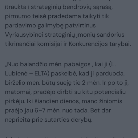
įtraukta į strateginių bendrovių sąrašą,
pirmumo teisė pradedama taikyti tik
pardavimo galimybę patvirtinus
Vyriausybinei strateginių įmonių sandorius
tikrinančiai komisijai ir Konkurencijos tarybai.
„Nuo balandžio mėn. pabaigos , kai ji (L.
Lubienė – ELTA) paskelbė, kad ji parduoda,
birželio mėn. būtų suėję tie 2 mėn. Ir po to ji,
matomai, pradėjo dirbti su kitu potencialiu
pirkėju. Iki šiandien dienos, mano žiniomis
praėjo jau 6–7 mėn. nuo tada. Bet dar
neprieita prie sutarties derybų.