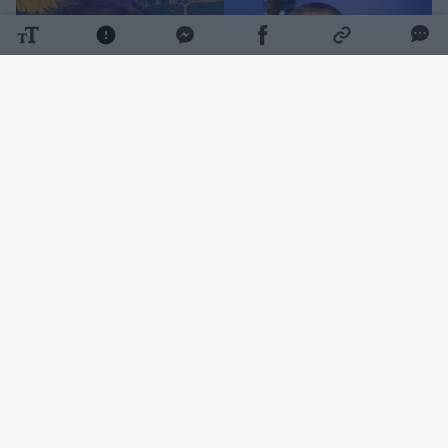
Daugiau nuotraukų (8)
Sako, kad S. Malinauskui pritrūko faktų
Naujienų portalas
Lrytas
primena, kad liepos
25 d. S. Malinauskas „Youtube“ platformoje
patalpino įrašą, kuriame apžvelgė sostinėje
susiklosčiusią atliekų tvarkymo krizę. Jis kėlė