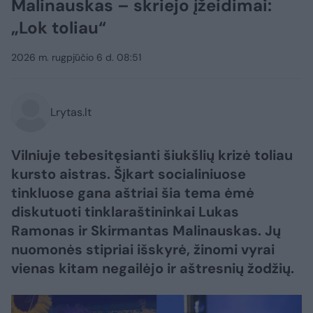
Malinauskas – skriejo įžeidimai:
„Lok toliau“
2026 m. rugpjūčio 6 d. 08:51
Lrytas.lt
Vilniuje tebesitęsianti šiukšlių krizė toliau
kursto aistras. Šįkart socialiniuose
tinkluose gana aštriai šia tema ėmė
diskutuoti tinklaraštininkai Lukas
Ramonas ir Skirmantas Malinauskas. Jų
nuomonės stipriai išskyrė, žinomi vyrai
vienas kitam negailėjo ir aštresnių žodžių.