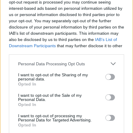
paketo valdytojos jautėsi pasipriešinimas
opt-out request is processed you may continue seeing
interest-based ads based on personal information utilized by
auditui, kuris įvertintų „Achemos“ bendrovių
us or personal information disclosed to third parties prior to
veiklą.
your opt-out. You may separately opt-out of the further
disclosure of your personal information by third parties on the
IAB’s list of downstream participants. This information may
„Derybos su pardavėjais dar neprasidėjo, nes
also be disclosed by us to third parties on the
IAB’s List of
Downstream Participants
that may further disclose it to other
jos pateikė pasiūlymą parduoti, aš priėmiau
third parties.
pasiūlymą pirkti. Ir nuo tada siūliau pradėti
Personal Data Processing Opt Outs
auditą, patikrinant kaip bendrovės veikia, kas
vyksta. Tačiau tokio leidimo negavau. Buvo
I want to opt-out of the Sharing of my
personal data.
pasakyta, pirma, kad informacijos nėra, tada,
Opted In
kad kaip akcininkas turėčiau turėti, o
I want to opt-out of the Sale of my
Personal Data.
galiausiai, jog ji užslaptinta“, – sakė A.
Opted In
Laurinaitis.
I want to opt-out of processing my
Personal Data for Targeted Advertising.
Opted In
„Bet po to išaiškėjo, grupės, kurios nėra