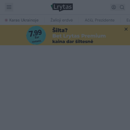
Karas Ukrainoje
Žalioji erdvė
Ačiū, Prezidente
E