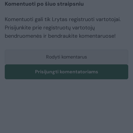
Komentuoti po šiuo straipsniu
Komentuoti gali tik Lrytas registruoti vartotojai.
Prisijunkite prie registruotų vartotojų
bendruomenės ir bendraukite komentaruose!
Rodyti komentarus
Prisijungti komentatoriams