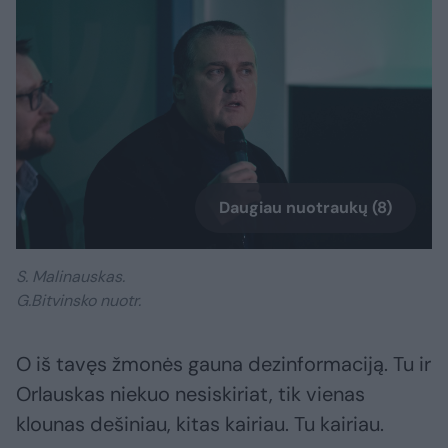
Daugiau nuotraukų (8)
S. Malinauskas.
G.Bitvinsko nuotr.
O iš tavęs žmonės gauna dezinformaciją. Tu ir
Orlauskas niekuo nesiskiriat, tik vienas
klounas dešiniau, kitas kairiau. Tu kairiau.