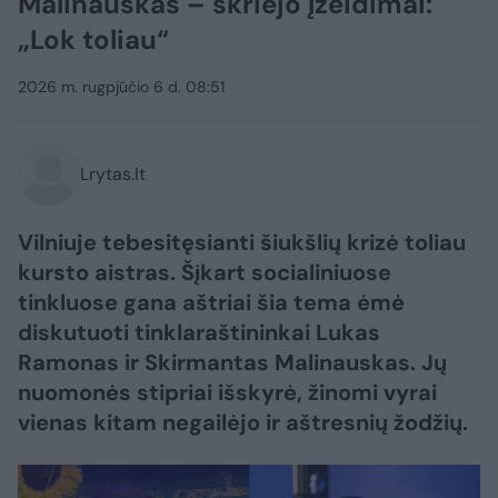
Malinauskas – skriejo įžeidimai:
„Lok toliau“
2026 m. rugpjūčio 6 d. 08:51
Lrytas.lt
Vilniuje tebesitęsianti šiukšlių krizė toliau
kursto aistras. Šįkart socialiniuose
tinkluose gana aštriai šia tema ėmė
diskutuoti tinklaraštininkai Lukas
Ramonas ir Skirmantas Malinauskas. Jų
nuomonės stipriai išskyrė, žinomi vyrai
vienas kitam negailėjo ir aštresnių žodžių.