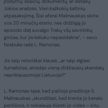
įrodymų: skaičių, dokumentų, ar detalių.
Jokios analizės. Vien kažkokių šaltinių
atpasakojimą. Šiai aferai Malinauskas skiria
vos 20 minučių eterio, nes didžiąją jo
epizodo dalį suvalgo Trakų vilų savininkų
ginčas, kur jie keliuku nepasidalina“, – savo
feisbuke rašė L. Ramonas.
Jis taip retoriškai klausė, „ar taip elgiasi
žurnalistas, atradęs vieną didžiausių skandalų
nepriklausomoje Lietuvoje?“
L. Ramonas tęsė, kad pačioje pradžioje S.
Malinauskas „skundžiasi, kad krenta jo kanalo
peržiūros, ir reikalauja žiūrėti jo video – kitu