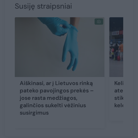
Susiję straipsniai
Aiškinasi, ar į Lietuvos rinką
Kelionių
pateko pavojingos prekės –
ateitis 
jose rasta medžiagos,
stiklu: ką
galinčios sukelti vėžinius
keleivia
susirgimus