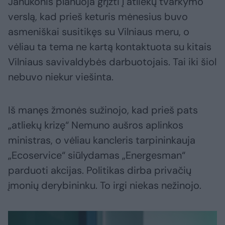
Janukonis planuoja grįžti į atliekų tvarkymo
verslą, kad prieš keturis mėnesius buvo
asmeniškai susitikęs su Vilniaus meru, o
vėliau ta tema ne kartą kontaktuota su kitais
Vilniaus savivaldybės darbuotojais. Tai iki šiol
nebuvo niekur viešinta.
Iš manęs žmonės sužinojo, kad prieš pats
„atliekų krizę“ Nemuno aušros aplinkos
ministras, o vėliau kancleris tarpininkauja
„Ecoservice“ siūlydamas „Energesman“
parduoti akcijas. Politikas dirba privačių
įmonių derybininku. To irgi niekas nežinojo.