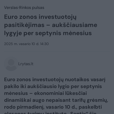
Verslas
Rinkos pulsas
Euro zonos investuotojų
pasitikėjimas – aukščiausiame
lygyje per septynis mėnesius
2025 m. vasario 10 d. 14:30
Lrytas.lt
Euro zonos investuotojų nuotaikos vasarį
pakilo iki aukščiausio lygio per septynis
mėnesius – ekonominiai lūkesčiai
dinamiškai augo nepaisant tarifų grėsmių,
rodo pirmadienį, vasario 10 d., paskelbti
elgsenos tyrimų instituto „Sentix“ šio