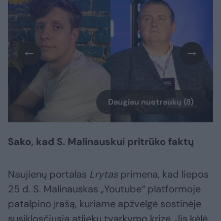
Daugiau nuotraukų (8)
Sako, kad S. Malinauskui pritrūko faktų
Naujienų portalas
Lrytas
primena, kad liepos
25 d. S. Malinauskas „Youtube“ platformoje
patalpino įrašą, kuriame apžvelgė sostinėje
susiklosčiusią atliekų tvarkymo krizę. Jis kėlė