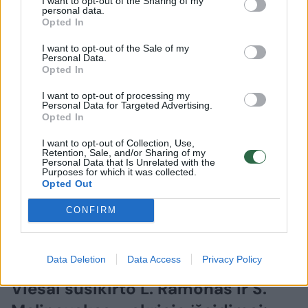
I want to opt-out of the Sharing of my
personal data.
Prisijungti komentatoriams
Opted In
I want to opt-out of the Sale of my
Personal Data.
Opted In
I want to opt-out of processing my
Personal Data for Targeted Advertising.
Opted In
I want to opt-out of Collection, Use,
Retention, Sale, and/or Sharing of my
Personal Data that Is Unrelated with the
Purposes for which it was collected.
Opted Out
CONFIRM
Data Deletion
Data Access
Privacy Policy
Verslas
Rinkos pulsas
Viešai susikirto L. Ramonas ir S.