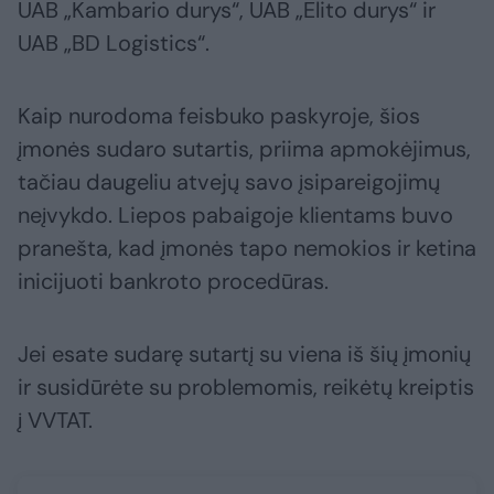
UAB „Kambario durys“, UAB „Elito durys“ ir
UAB „BD Logistics“.
Kaip nurodoma feisbuko paskyroje, šios
įmonės sudaro sutartis, priima apmokėjimus,
tačiau daugeliu atvejų savo įsipareigojimų
neįvykdo. Liepos pabaigoje klientams buvo
pranešta, kad įmonės tapo nemokios ir ketina
inicijuoti bankroto procedūras.
Jei esate sudarę sutartį su viena iš šių įmonių
ir susidūrėte su problemomis, reikėtų kreiptis
į VVTAT.