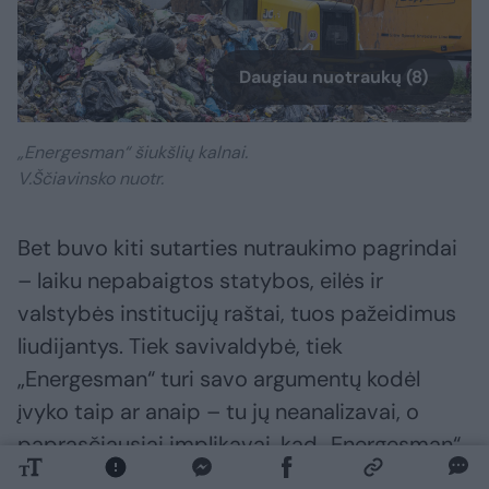
Daugiau nuotraukų (8)
„Energesman“ šiukšlių kalnai.
V.Ščiavinsko nuotr.
Bet buvo kiti sutarties nutraukimo pagrindai
– laiku nepabaigtos statybos, eilės ir
valstybės institucijų raštai, tuos pažeidimus
liudijantys. Tiek savivaldybė, tiek
„Energesman“ turi savo argumentų kodėl
įvyko taip ar anaip – tu jų neanalizavai, o
paprasčiausiai implikavai, kad „Energesman“
viską gerai daro.