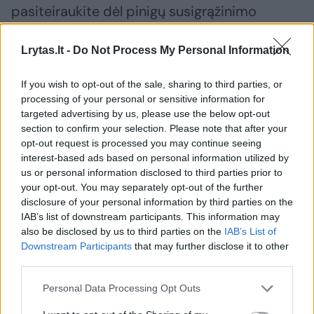
pasiteiraukite dėl pinigų susigrąžinimo
(chargeback) galimybės.
Lrytas.lt -
Do Not Process My Personal Information
Skundai
Valstybinė vartotojų teisių apsaugos tarnyba (VVTAT)
If you wish to opt-out of the sale, sharing to third parties, or
processing of your personal or sensitive information for
Bankrotas
targeted advertising by us, please use the below opt-out
section to confirm your selection. Please note that after your
opt-out request is processed you may continue seeing
interest-based ads based on personal information utilized by
Komentuoti po šiuo straipsniu
us or personal information disclosed to third parties prior to
your opt-out. You may separately opt-out of the further
disclosure of your personal information by third parties on the
Komentuoti gali tik Lrytas registruoti vartotojai.
IAB’s list of downstream participants. This information may
Prisijunkite prie registruotų vartotojų
also be disclosed by us to third parties on the
IAB’s List of
bendruomenės ir bendraukite komentaruose!
Downstream Participants
that may further disclose it to other
third parties.
Personal Data Processing Opt Outs
Rodyti komentarus