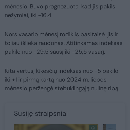
mėnesio. Buvo prognozuota, kad jis pakils
nežymiai, iki -16,4.
Nors vasario mėnesį rodiklis pasitaisė, jis ir
toliau išlieka raudonas. Atitinkamas indeksas
pakilo nuo -29,5 sausį iki -25,5 vasarį.
Kita vertus, lūkesčių indeksas nuo -5 pakilo
iki +1 ir pirmą kartą nuo 2024 m. liepos
mėnesio peržengė stebuklingąją nulinę ribą.
Susiję straipsniai