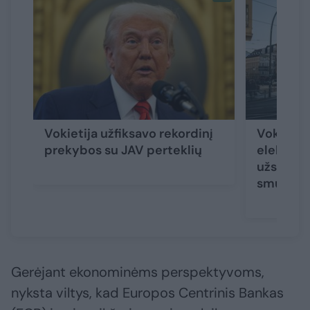
Vokietija užfiksavo rekordinį
Vokietijo
prekybos su JAV perteklių
elektron
užsakyma
smuko 10
Gerėjant ekonominėms perspektyvoms,
nyksta viltys, kad Europos Centrinis Bankas