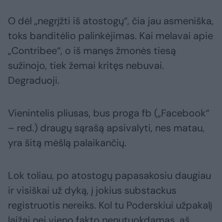
O dėl „negrįžti iš atostogų“, čia jau asmeniška,
toks banditėlio palinkėjimas. Kai melavai apie
„Contribee“, o iš manęs žmonės tiesą
sužinojo, tiek žemai kritęs nebuvai.
Degraduoji.
Vienintelis pliusas, bus proga fb („Facebook“
– red.) draugų sąrašą apsivalyti, nes matau,
yra šitą mėšlą palaikančių.
Lok toliau, po atostogų papasakosiu daugiau
ir visiškai už dyką, į jokius substackus
registruotis nereiks. Kol tu Poderskiui užpakalį
laižai nei vieno fakto nenutuokdamas, aš