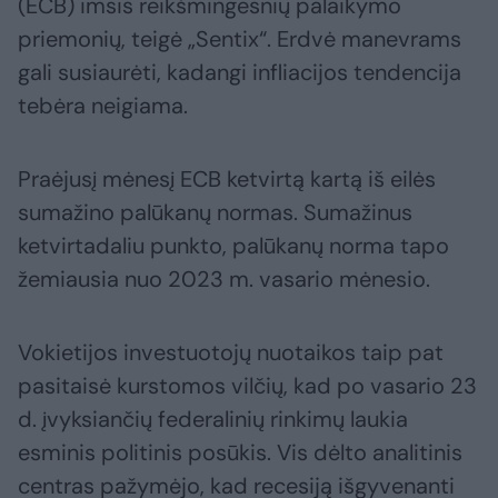
(ECB) imsis reikšmingesnių palaikymo
priemonių, teigė „Sentix“. Erdvė manevrams
gali susiaurėti, kadangi infliacijos tendencija
tebėra neigiama.
Praėjusį mėnesį ECB ketvirtą kartą iš eilės
sumažino palūkanų normas. Sumažinus
ketvirtadaliu punkto, palūkanų norma tapo
žemiausia nuo 2023 m. vasario mėnesio.
Vokietijos investuotojų nuotaikos taip pat
pasitaisė kurstomos vilčių, kad po vasario 23
d. įvyksiančių federalinių rinkimų laukia
esminis politinis posūkis. Vis dėlto analitinis
centras pažymėjo, kad recesiją išgyvenanti