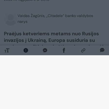
Vaidas Žagūnis, „Citadele“ banko valdybos
narys
Praėjus ketveriems metams nuo Rusijos
invazijos į Ukrainą, Europa susiduria su
nauju geopolitiniu sukrėtimu, ir verslas vėl
praneša apie silpnesnį pasitikėjimą.
Tačiau, remiantis Europos Komisijos
apklausos duomenimis, euro zonos
Ekonominės nuotaikos rodiklis per
pirmuosius šešis Irano konflikto mėnesius
sumažėjo tik 2,2 punkto, palyginti su 14,4
punkto kritimu per tą pat laikotarpį 2022
m., atitinkamai Lietuvos rodiklis sumažėjo
vos 1,0 punkto, palyginti su 7,4 punkto