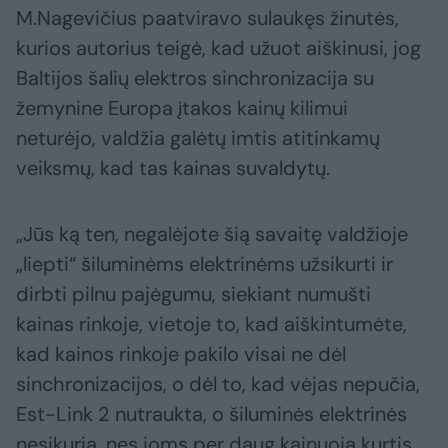
M.Nagevičius paatviravo sulaukęs žinutės,
kurios autorius teigė, kad užuot aiškinusi, jog
Baltijos šalių elektros sinchronizacija su
žemynine Europa įtakos kainų kilimui
neturėjo, valdžia galėtų imtis atitinkamų
veiksmų, kad tas kainas suvaldytų.
„Jūs ką ten, negalėjote šią savaitę valdžioje
„liepti“ šiluminėms elektrinėms užsikurti ir
dirbti pilnu pajėgumu, siekiant numušti
kainas rinkoje, vietoje to, kad aiškintumėte,
kad kainos rinkoje pakilo visai ne dėl
sinchronizacijos, o dėl to, kad vėjas nepučia,
Est-Link 2 nutraukta, o šiluminės elektrinės
nesikuria, nes joms per daug kainuoja kurtis