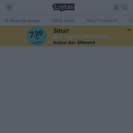
Karas Ukrainoje
Žalioji erdvė
Ačiū, Prezidente
E