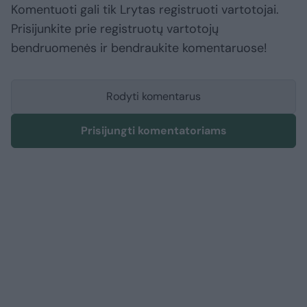
Komentuoti gali tik Lrytas registruoti vartotojai.
Prisijunkite prie registruotų vartotojų
bendruomenės ir bendraukite komentaruose!
Rodyti komentarus
Prisijungti komentatoriams