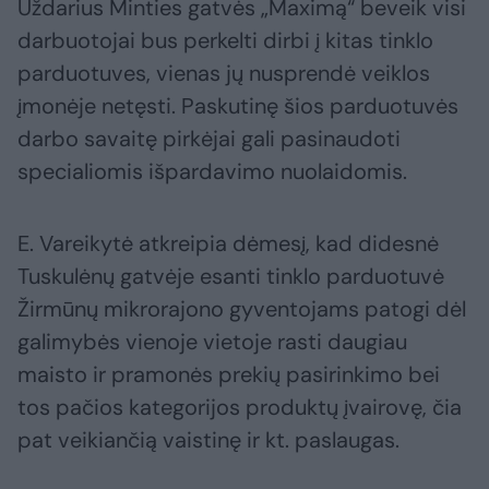
Uždarius Minties gatvės „Maximą“ beveik visi
darbuotojai bus perkelti dirbi į kitas tinklo
parduotuves, vienas jų nusprendė veiklos
įmonėje netęsti. Paskutinę šios parduotuvės
darbo savaitę pirkėjai gali pasinaudoti
specialiomis išpardavimo nuolaidomis.
E. Vareikytė atkreipia dėmesį, kad didesnė
Tuskulėnų gatvėje esanti tinklo parduotuvė
Žirmūnų mikrorajono gyventojams patogi dėl
galimybės vienoje vietoje rasti daugiau
maisto ir pramonės prekių pasirinkimo bei
tos pačios kategorijos produktų įvairovę, čia
pat veikiančią vaistinę ir kt. paslaugas.