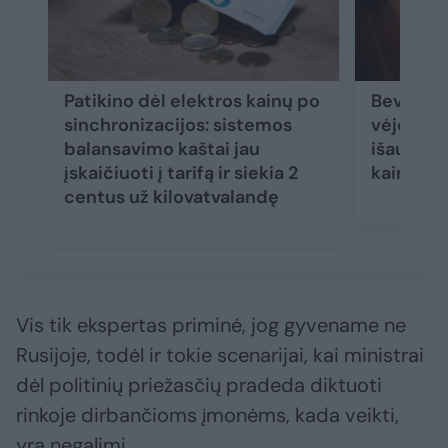
Patikino dėl elektros kainų po
Beveik p
sinchronizacijos: sistemos
vėjo jėg
balansavimo kaštai jau
išaugino
įskaičiuoti į tarifą ir siekia 2
kainas
centus už kilovatvalandę
Vis tik ekspertas priminė, jog gyvename ne
Rusijoje, todėl ir tokie scenarijai, kai ministrai
dėl politinių priežasčių pradeda diktuoti
rinkoje dirbančioms įmonėms, kada veikti,
yra negalimi.