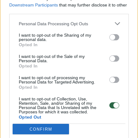
Downstream Participants
that may further disclose it to other
Baltijos šalyse trūksta.
third parties.
Personal Data Processing Opt Outs
„Ir jų verslas nestato, nes jų prireikia gana
I want to opt-out of the Sharing of my
retai, o jas pastačius labai greitai pačios šios
personal data.
Opted In
elektrinės „nukanibalizuotų“ elektros kainos
pikus taip, kad investicija niekada
I want to opt-out of the Sale of my
Personal Data.
neatsipirktų.
Opted In
I want to opt-out of processing my
Personal Data for Targeted Advertising.
Todėl ir turime situaciją, kai dujų kaina 50
Opted In
eurų/MWh, o elektros 500 eurų/MWh... Tai
I want to opt-out of Collection, Use,
nereiškia nieko kito, tik konkurencijos
Retention, Sale, and/or Sharing of my
Personal Data that Is Unrelated with the
trūkumą tuo metu. Ir valstybė čia gali
Purposes for which it was collected.
Opted Out
paskatinti konkurenciją, pavyzdžiui
CONFIRM
padengiant verslui pastovius tokių elektrinių