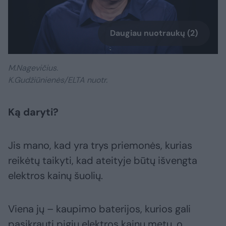
Daugiau nuotraukų (2)
M.Nagevičius.
K.Gudžiūnienės/ELTA nuotr.
Ką daryti?
Jis mano, kad yra trys priemonės, kurias
reikėtų taikyti, kad ateityje būtų išvengta
elektros kainų šuolių.
Viena jų – kaupimo baterijos, kurios gali
pasikrauti pigių elektros kainų metu, o