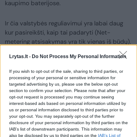
kaupimo baterijose.
Ir čia valstybės reguliavimui yra labai daug
kur pasireikšti, kaip tai padaryti (Net-
metering atsisakymas yra tik vienas iš būdų).
Dabar gi, kai dauguma elektros vartotojų
Lrytas.lt -
Do Not Process My Personal Information
moka fiksuotą kainą už elektrą, jie nėra
suinteresuoti kažkaip reaguoti į tą kainos
If you wish to opt-out of the sale, sharing to third parties, or
svyravimą. Ir net įrangos tam neturi“, –
processing of your personal or sensitive information for
targeted advertising by us, please use the below opt-out
pastebėjo M.Nagevičius.
section to confirm your selection. Please note that after your
opt-out request is processed you may continue seeing
interest-based ads based on personal information utilized by
Kaip dar vieną galimą variantą jis mato
us or personal information disclosed to third parties prior to
mobilias rezervinės šilumos elektrines, kurias,
your opt-out. You may separately opt-out of the further
disclosure of your personal information by third parties on the
pasak eksperto, galima greitai paleisti. Tiesa,
IAB’s list of downstream participants. This information may
M.Nagevičius pastebi, jog tokių elektrinių
also be disclosed by us to third parties on the
IAB’s List of