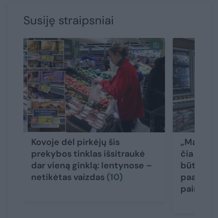
Susiję straipsniai
Kovoje dėl pirkėjų šis
„Maximoj
prekybos tinklas išsitraukė
čia jokia
dar vieną ginklą: lentynose –
būti: pre
netikėtas vaizdas
(10)
paaiškino
painiavą