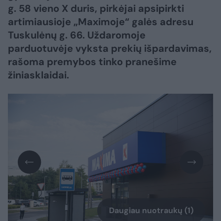
g. 58 vieno X duris, pirkėjai apsipirkti
artimiausioje „Maximoje“ galės adresu
Tuskulėnų g. 66. Uždaromoje
parduotuvėje vyksta prekių išpardavimas,
rašoma premybos tinko pranešime
žiniasklaidai.
Daugiau nuotraukų (1)