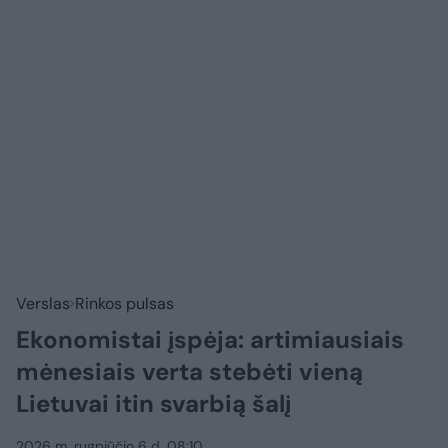
Verslas
Rinkos pulsas
Ekonomistai įspėja: artimiausiais
mėnesiais verta stebėti vieną
Lietuvai itin svarbią šalį
2026 m. rugpjūčio 6 d. 08:10