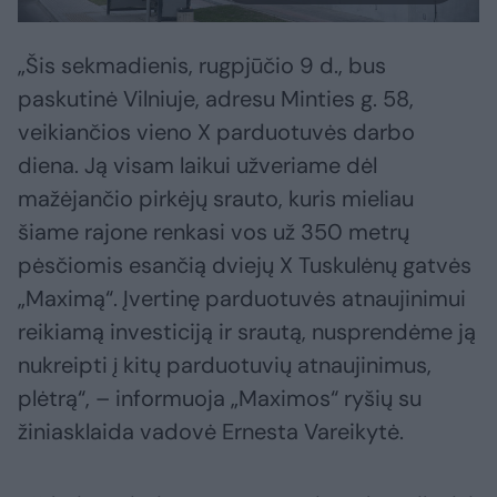
„Šis sekmadienis, rugpjūčio 9 d., bus
paskutinė Vilniuje, adresu Minties g. 58,
veikiančios vieno X parduotuvės darbo
diena. Ją visam laikui užveriame dėl
mažėjančio pirkėjų srauto, kuris mieliau
šiame rajone renkasi vos už 350 metrų
pėsčiomis esančią dviejų X Tuskulėnų gatvės
„Maximą“. Įvertinę parduotuvės atnaujinimui
reikiamą investiciją ir srautą, nusprendėme ją
nukreipti į kitų parduotuvių atnaujinimus,
plėtrą“, – informuoja „Maximos“ ryšių su
žiniasklaida vadovė Ernesta Vareikytė.