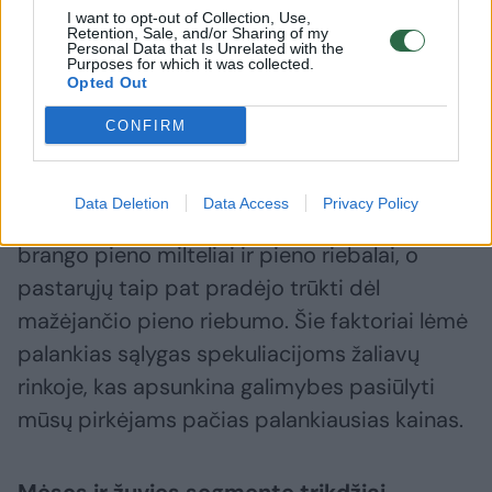
I want to opt-out of Collection, Use,
Retention, Sale, and/or Sharing of my
Personal Data that Is Unrelated with the
Jis primena, kad pieno sektoriuje kainų
Purposes for which it was collected.
Opted Out
augimas įsismarkavo mažėjant pieno
primilžiams Vokietijoje, Švedijoje, Suomijoje,
CONFIRM
Airijoje, Nyderlanduose bei kai kuriose kitose
Europos šalyse ir dėl to išaugus pieno
Data Deletion
Data Access
Privacy Policy
žaliavos paklausai. Dėl išaugusios paklausos
brango pieno milteliai ir pieno riebalai, o
pastarųjų taip pat pradėjo trūkti dėl
mažėjančio pieno riebumo. Šie faktoriai lėmė
palankias sąlygas spekuliacijoms žaliavų
rinkoje, kas apsunkina galimybes pasiūlyti
mūsų pirkėjams pačias palankiausias kainas.