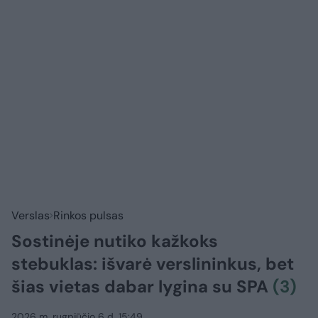
Verslas
Rinkos pulsas
Sostinėje nutiko kažkoks
stebuklas: išvarė verslininkus, bet
šias vietas dabar lygina su SPA
(3)
2026 m. rugpjūčio 6 d. 15:49