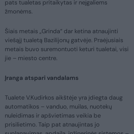
pats tualetas pritaikytas ir neįgaliems
žmonėms.
Šiais metais „Grinda“ dar ketina atnaujinti
viešąjį tualetą Bazilijonų gatvėje. Praėjusiais
metais buvo suremontuoti keturi tualetai, visi
jie – miesto centre.
Įranga atspari vandalams
Tualete V.Kudirkos aikštėje yra įdiegta daug
automatikos – vanduo, muilas, nuotekų
nuleidimas ir apšvietimas veikia be
prisilietimo. Taip pat atnaujintas jo
suplanavimas, apdaila, inžinerinės sistemos –