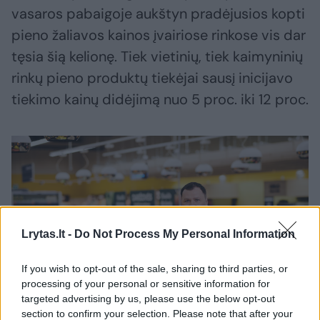
vasaros pabaigoje aukštyn pradėjusios kopti
pieno žaliavos kainos įvairiose rinkose vis dar
tęsia šią kelionę. Tiek vietinių, tiek kaimyninių
rinkų pieno produktų tiekėjai sausį inicijavo
tiekimo kainų didėjimą nuo 5 proc. iki 12 proc.
Lrytas.lt -
Do Not Process My Personal Information
If you wish to opt-out of the sale, sharing to third parties, or
processing of your personal or sensitive information for
targeted advertising by us, please use the below opt-out
Daugiau nuotraukų (2)
section to confirm your selection. Please note that after your