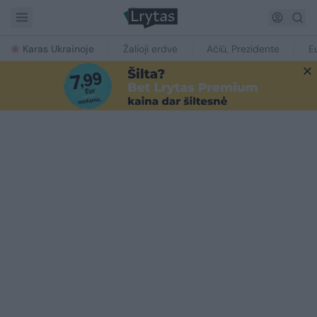
Karas Ukrainoje
Žalioji erdvė
Ačiū, Prezidente
E