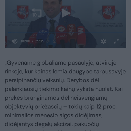
„Gyvename globaliame pasaulyje, atviroje
rinkoje, kur kainas lemia daugybė tarpusavyje
persipinančių veiksnių. Derybos dėl
palankiausių tiekimo kainų vyksta nuolat. Kai
prekės branginamos dėl neišvengiamų
objektyvių priežasčių – tokių kaip 12 proc.
minimalios mėnesio algos didėjimas,
didėjantys degalų akcizai, pakuočių