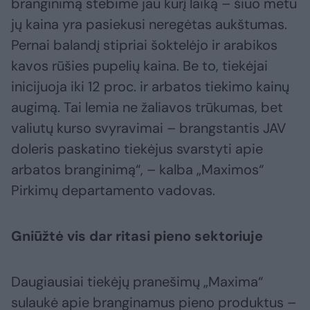
branginimą stebime jau kurį laiką – šiuo metu
jų kaina yra pasiekusi neregėtas aukštumas.
Pernai balandį stipriai šoktelėjo ir arabikos
kavos rūšies pupelių kaina. Be to, tiekėjai
inicijuoja iki 12 proc. ir arbatos tiekimo kainų
augimą. Tai lemia ne žaliavos trūkumas, bet
valiutų kurso svyravimai – brangstantis JAV
doleris paskatino tiekėjus svarstyti apie
arbatos branginimą“, – kalba „Maximos“
Pirkimų departamento vadovas.
Gniūžtė vis dar ritasi pieno sektoriuje
Daugiausiai tiekėjų pranešimų „Maxima“
sulaukė apie branginamus pieno produktus –