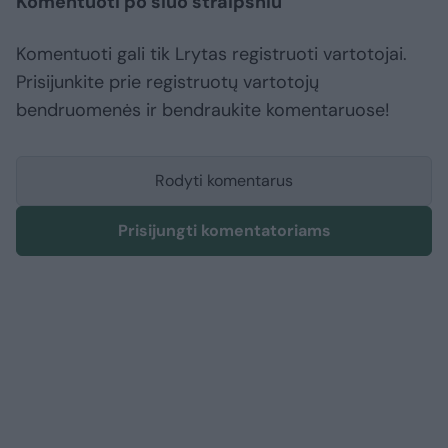
Komentuoti po šiuo straipsniu
Komentuoti gali tik Lrytas registruoti vartotojai.
Prisijunkite prie registruotų vartotojų
bendruomenės ir bendraukite komentaruose!
Rodyti komentarus
Prisijungti komentatoriams