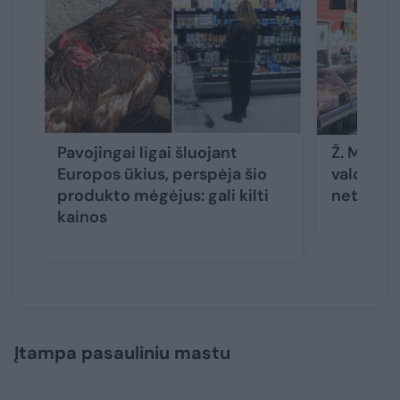
Pavojingai ligai šluojant
Ž. Mauric
Europos ūkius, perspėja šio
valdžios 
produkto mėgėjus: gali kilti
net Kons
kainos
Įtampa pasauliniu mastu