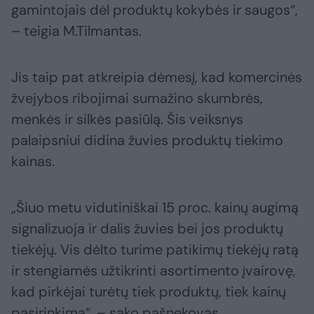
gamintojais dėl produktų kokybės ir saugos“,
– teigia M.Tilmantas.
Jis taip pat atkreipia dėmesį, kad komercinės
žvejybos ribojimai sumažino skumbrės,
menkės ir silkės pasiūlą. Šis veiksnys
palaipsniui didina žuvies produktų tiekimo
kainas.
„Šiuo metu vidutiniškai 15 proc. kainų augimą
signalizuoja ir dalis žuvies bei jos produktų
tiekėjų. Vis dėlto turime patikimų tiekėjų ratą
ir stengiamės užtikrinti asortimento įvairovę,
kad pirkėjai turėtų tiek produktų, tiek kainų
pasirinkimą“, – sako pašnekovas.