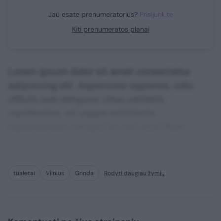
Jau esate prenumeratorius?
Prisijunkite
Kiti prenumeratos planai
Lorem ipsum dolor sit amet consectetur
adipisicing elit. Asperiores sapiente, odio
officiis sed tempore vitae veritatis
repellendus, ad saepe architecto
repudiandae corrupti sit non error illum
consequuntur adipisci dignissimos maxime.
tualetai
Vilnius
Grinda
Rodyti daugiau žymių