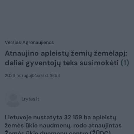
Verslas
Agronaujienos
Atnaujino apleistų žemių žemėlapį:
daliai gyventojų teks susimokėti
(1)
2026 m. rugpjūčio 6 d. 16:53
Lrytas.lt
Lietuvoje nustatyta 32 159 ha apleistų
žemės ūkio naudmenų, rodo atnaujintas
Žemės ūkio duomenų centro (ŽŪDC)