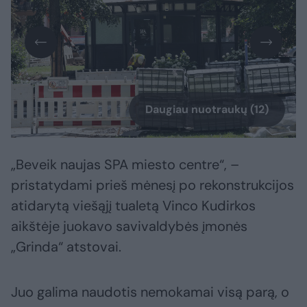
Daugiau nuotraukų (12)
„Beveik naujas SPA miesto centre“, –
pristatydami prieš mėnesį po rekonstrukcijos
atidarytą viešąjį tualetą Vinco Kudirkos
aikštėje juokavo savivaldybės įmonės
„Grinda“ atstovai.
Juo galima naudotis nemokamai visą parą, o