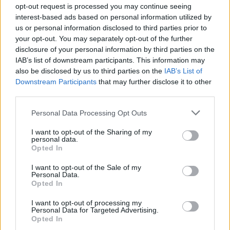
opt-out request is processed you may continue seeing
interest-based ads based on personal information utilized by
M.Tilmantas.
us or personal information disclosed to third parties prior to
„Maximos“ nuotr.
your opt-out. You may separately opt-out of the further
disclosure of your personal information by third parties on the
IAB’s list of downstream participants. This information may
„Su didesne tiekimo kaina ateina ne vien
also be disclosed by us to third parties on the
IAB’s List of
Downstream Participants
that may further disclose it to other
lietuvių, lenkų tiekėjai, bet ir italų gamintojai,
third parties.
Apskritai pieno produktų kategorija yra ypač
jautri mūsų vartotojams, tai vienos
Personal Data Processing Opt Outs
būtiniausių prekių klientų krepšeliuose, todėl
I want to opt-out of the Sharing of my
personal data.
nuolat peržiūrime galimybes įsigyti pigiau,
Opted In
deramės su tiekėjais ir gamintojais. Pernai
I want to opt-out of the Sale of my
mums pavyko amortizuoti pardavimo kainas
Personal Data.
Opted In
– praėjusį gruodį vidutinis metinis pieno
I want to opt-out of processing my
produktų kainų augimas sudarė vos 3 proc.“,
Personal Data for Targeted Advertising.
Opted In
– sako M.Tilmantas.