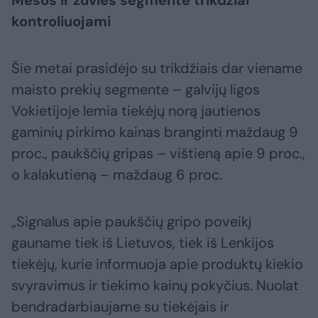
Mėsos ir žuvies segmente trikdžiai
kontroliuojami
Šie metai prasidėjo su trikdžiais dar viename
maisto prekių segmente – galvijų ligos
Vokietijoje lemia tiekėjų norą jautienos
gaminių pirkimo kainas branginti maždaug 9
proc., paukščių gripas – vištieną apie 9 proc.,
o kalakutieną – maždaug 6 proc.
„Signalus apie paukščių gripo poveikį
gauname tiek iš Lietuvos, tiek iš Lenkijos
tiekėjų, kurie informuoja apie produktų kiekio
svyravimus ir tiekimo kainų pokyčius. Nuolat
bendradarbiaujame su tiekėjais ir