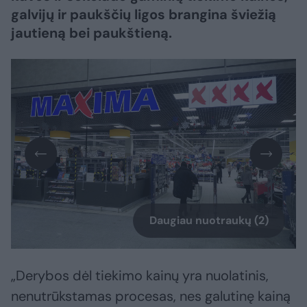
galvijų ir paukščių ligos brangina šviežią
jautieną bei paukštieną.
Daugiau nuotraukų (2)
„Derybos dėl tiekimo kainų yra nuolatinis,
nenutrūkstamas procesas, nes galutinę kainą