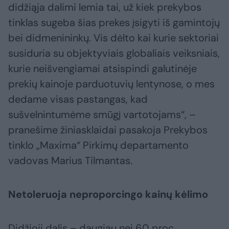
didžiąja dalimi lemia tai, už kiek prekybos
tinklas sugeba šias prekes įsigyti iš gamintojų
bei didmenininkų. Vis dėlto kai kurie sektoriai
susiduria su objektyviais globaliais veiksniais,
kurie neišvengiamai atsispindi galutinėje
prekių kainoje parduotuvių lentynose, o mes
dedame visas pastangas, kad
sušvelnintumėme smūgį vartotojams“, –
pranešime žiniasklaidai pasakoja Prekybos
tinklo „Maxima“ Pirkimų departamento
vadovas Marius Tilmantas.
Netoleruoja neproporcingo kainų kėlimo
Didžioji dalis – daugiau nei 60 proc.,