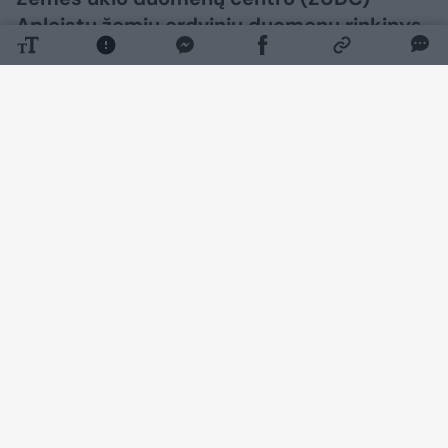
Apleistų žemių erdvinių duomenų rinkinys.
Daugiau nuotraukų (2)
Didžiausias jų plotas išlieka Vilniaus r. – 3 015
ha. Molėtų r. nustatyta 2 260 ha, Trakų r. – 1
604 ha, Zarasų r. – 1 483 ha, o Utenos r. – 1