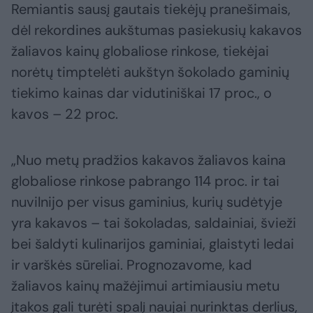
Remiantis sausį gautais tiekėjų pranešimais,
dėl rekordines aukštumas pasiekusių kakavos
žaliavos kainų globaliose rinkose, tiekėjai
norėtų timptelėti aukštyn šokolado gaminių
tiekimo kainas dar vidutiniškai 17 proc., o
kavos – 22 proc.
„Nuo metų pradžios kakavos žaliavos kaina
globaliose rinkose pabrango 114 proc. ir tai
nuvilnijo per visus gaminius, kurių sudėtyje
yra kakavos – tai šokoladas, saldainiai, švieži
bei šaldyti kulinarijos gaminiai, glaistyti ledai
ir varškės sūreliai. Prognozavome, kad
žaliavos kainų mažėjimui artimiausiu metu
įtakos gali turėti spalį naujai nurinktas derlius,