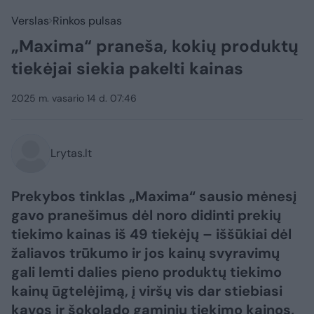
Verslas
Rinkos pulsas
„Maxima“ praneša, kokių produktų
tiekėjai siekia pakelti kainas
2025 m. vasario 14 d. 07:46
Lrytas.lt
Prekybos tinklas „Maxima“ sausio mėnesį
gavo pranešimus dėl noro didinti prekių
tiekimo kainas iš 49 tiekėjų – iššūkiai dėl
žaliavos trūkumo ir jos kainų svyravimų
gali lemti dalies pieno produktų tiekimo
kainų ūgtelėjimą, į viršų vis dar stiebiasi
kavos ir šokolado gaminių tiekimo kainos,