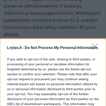
paramos administravimo ir licencijų
išdavimo procesų paprastinimo. Ministerijos
padaliniams nurodyta iki kovo 10 d. pateikti
biurokratijos arba kaštų mažinimo 30 proc.
planus.
Lrytas.lt -
Do Not Process My Personal Information
Ministerijai šiuo metu yra pavaldūs Registrų
centras, Inovacijų agentūra, „Investuok
If you wish to opt-out of the sale, sharing to third parties, or
Lietuvoje“, Metrologijos inspekcija,
processing of your personal or sensitive information for
targeted advertising by us, please use the below opt-out
Nacionalinis akreditavimo biuras,
section to confirm your selection. Please note that after your
Standartizacijos departamentas,
opt-out request is processed you may continue seeing
interest-based ads based on personal information utilized by
Skaitmeninių sprendimų agentūra, bendrovės
us or personal information disclosed to third parties prior to
„Litexpo“ ir „Toksika“. Taip pat viešosios
your opt-out. You may separately opt-out of the further
įstaigos „Keliauk Lietuvoje“, „CPO LT“,
disclosure of your personal information by third parties on the
IAB’s list of downstream participants. This information may