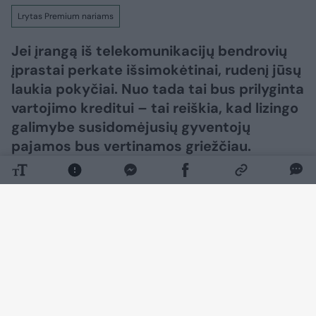
Lrytas Premium nariams
Jei įrangą iš telekomunikacijų bendrovių
įprastai perkate išsimokėtinai, rudenį jūsų
laukia pokyčiai. Nuo tada tai bus prilyginta
vartojimo kreditui – tai reiškia, kad lizingo
galimybe susidomėjusių gyventojų
pajamos bus vertinamos griežčiau.