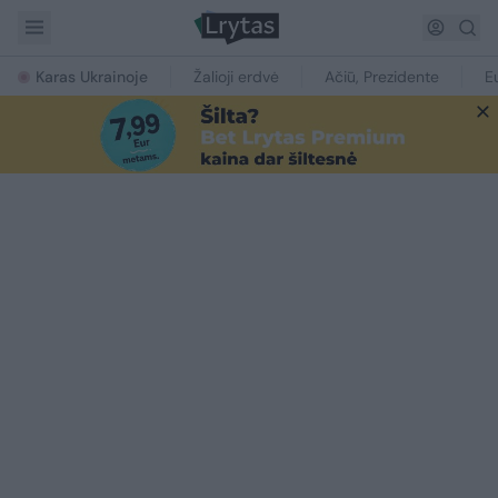
Karas Ukrainoje
Žalioji erdvė
Ačiū, Prezidente
E