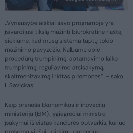
„Vyriausybė aiškiai savo programoje yra
įsivardijusi tikslą mažinti biurokratinę naštą,
siekiame, kad mūsų sistema taptų tokio
mažinimo pavyzdžiu. Kalbame apie
procedūrų trumpinimą, aptarnavimo laiko
trumpinimą, reguliavimo atsisakymą,
skaitmenizavimą ir kitas priemones“, – sako
L.Savickas.
Kaip praneša Ekonomikos ir inovacijų
ministerija (EIM), lygiagrečiai ministro
įsakymui išleistas kanclerės potvarkis, kuriuo
prašoma viešųjų pirkimų procedūrų,