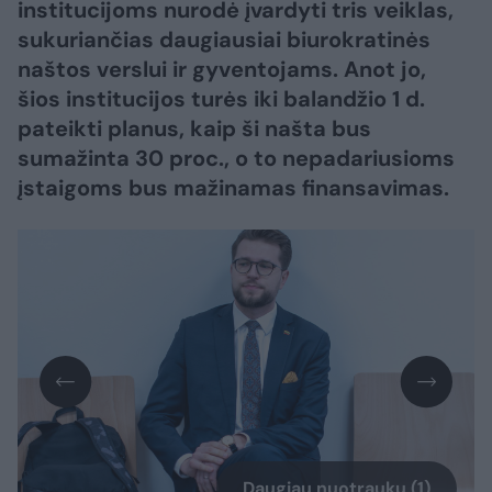
institucijoms nurodė įvardyti tris veiklas,
sukuriančias daugiausiai biurokratinės
naštos verslui ir gyventojams. Anot jo,
šios institucijos turės iki balandžio 1 d.
pateikti planus, kaip ši našta bus
sumažinta 30 proc., o to nepadariusioms
įstaigoms bus mažinamas finansavimas.
Daugiau nuotraukų (1)