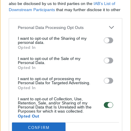
„Valdymo koordinavimo centras“.
also be disclosed by us to third parties on the
IAB’s List of
Downstream Participants
that may further disclose it to other
third parties.
Susiję straipsniai
Personal Data Processing Opt Outs
I want to opt-out of the Sharing of my
personal data.
Opted In
I want to opt-out of the Sale of my
Personal Data.
Opted In
I want to opt-out of processing my
Personal Data for Targeted Advertising.
Opted In
Nauja traukos vieta Kaune –
Muitinink
I want to opt-out of Collection, Use,
Retention, Sale, and/or Sharing of my
baras, kuriame patiekiamas
tris rusiš
Personal Data that Is Unrelated with the
Purposes for which it was collected.
tik vienas gėrimas
buvo nel
Opted Out
kuras
(2)
CONFIRM