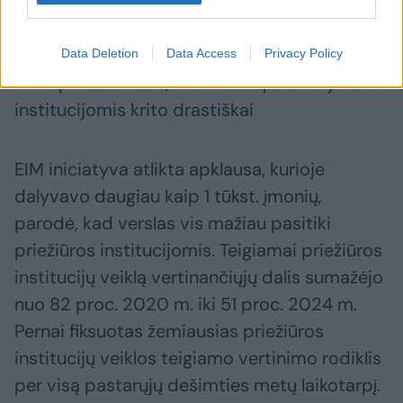
Data Deletion
Data Access
Privacy Policy
EIM apklausa rodo, kad verslo pasitikėjimas
institucijomis krito drastiškai
EIM iniciatyva atlikta apklausa, kurioje
dalyvavo daugiau kaip 1 tūkst. įmonių,
parodė, kad verslas vis mažiau pasitiki
priežiūros institucijomis. Teigiamai priežiūros
institucijų veiklą vertinančiųjų dalis sumažėjo
nuo 82 proc. 2020 m. iki 51 proc. 2024 m.
Pernai fiksuotas žemiausias priežiūros
institucijų veiklos teigiamo vertinimo rodiklis
per visą pastarųjų dešimties metų laikotarpį.