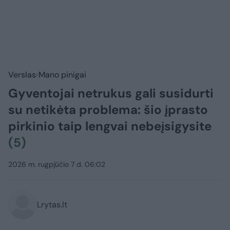
Verslas
Mano pinigai
Gyventojai netrukus gali susidurti
su netikėta problema: šio įprasto
pirkinio taip lengvai nebeįsigysite
(5)
2026 m. rugpjūčio 7 d. 06:02
Lrytas.lt