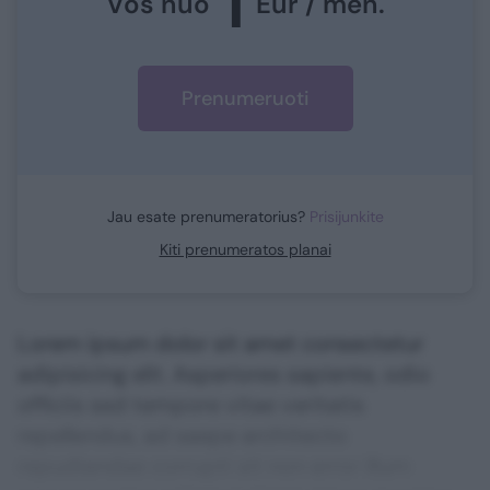
1
Vos nuo
Eur / mėn.
Prenumeruoti
Jau esate prenumeratorius?
Prisijunkite
Kiti prenumeratos planai
Lorem ipsum dolor sit amet consectetur
adipisicing elit. Asperiores sapiente, odio
officiis sed tempore vitae veritatis
repellendus, ad saepe architecto
repudiandae corrupti sit non error illum