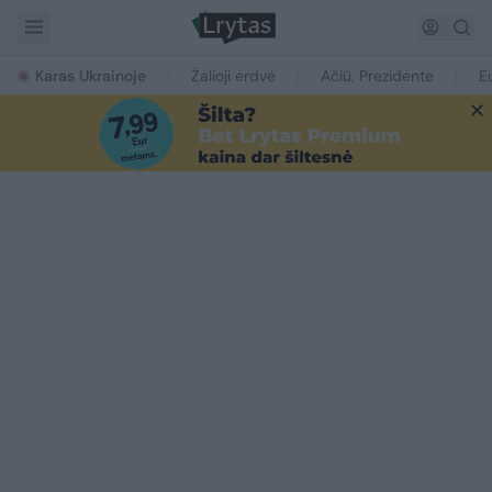
Karas Ukrainoje
Žalioji erdvė
Ačiū, Prezidente
E