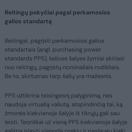
Reitingų pokyčiai pagal perkamosios
galios standartą
Reitingai, pagrįsti perkamosios galios
standartais (angl. purchasing power
standards PPS), keliose šalyse žymiai skiriasi
nuo reitingų, pagrįstų nominaliais rodikliais.
Be to, skirtumas tarp šalių yra mažesnis.
PPS užtikrina teisingesnį palyginimą, nes
naudoja virtualią valiutą, atspindinčią tai, ką
žmonės kiekvienoje šalyje iš tikrųjų gali sau
leisti. Teoriškai už vieną PPS kiekvienoje šalyje
galima įsigyti vienodą prekių ir paslaugų kiekį.