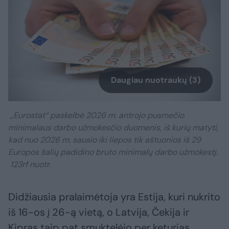
Daugiau nuotraukų (3)
„Eurostat“ paskelbė 2026 m. antrojo pusmečio
minimalaus darbo užmokesčio duomenis, iš kurių matyti,
kad nuo 2026 m. sausio iki liepos tik aštuonios iš 29
Europos šalių padidino bruto minimalų darbo užmokestį.
123rf nuotr.
Didžiausia pralaimėtoja yra Estija, kuri nukrito
iš 16-os į 26-ą vietą, o Latvija, Čekija ir
Kipras taip pat smuktelėjo per keturias