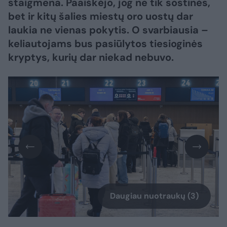
staigmena. Paaiškėjo, jog ne tik sostinės,
bet ir kitų šalies miestų oro uostų dar
laukia ne vienas pokytis. O svarbiausia –
keliautojams bus pasiūlytos tiesioginės
kryptys, kurių dar niekad nebuvo.
Daugiau nuotraukų (3)