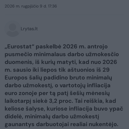
2026 m. rugpjūčio 9 d. 17:36
Lrytas.lt
„Eurostat“ paskelbė 2026 m. antrojo
pusmečio minimalaus darbo užmokesčio
duomenis, iš kurių matyti, kad nuo 2026
m. sausio iki liepos tik aštuonios iš 29
Europos šalių padidino bruto minimalų
darbo užmokestį, o vartotojų infliacija
euro zonoje per tą patį šešių mėnesių
laikotarpį siekė 3,2 proc. Tai reiškia, kad
keliose šalyse, kuriose infliacija buvo ypač
didelė, minimalų darbo užmokestį
gaunantys darbuotojai realiai nukentėjo.