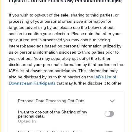
Lrytas.lt -
Do Not Process My Personal Information
vieną
(1)
If you wish to opt-out of the sale, sharing to third parties, or
processing of your personal or sensitive information for
targeted advertising by us, please use the below opt-out
section to confirm your selection. Please note that after your
opt-out request is processed you may continue seeing
15 šalių mėnesinis minimalus darbo
interest-based ads based on personal information utilized by
užmokestis (bruto) yra mažesnis nei 1000
us or personal information disclosed to third parties prior to
eurų – o tai reiškia, kad daugiau nei pusė
your opt-out. You may separately opt-out of the further
disclosure of your personal information by third parties on the
šalių, apie kurias turima duomenų, patenka į
IAB’s list of downstream participants. This information may
šią grupę. Tačiau septynios iš jų yra ES
also be disclosed by us to third parties on the
IAB’s List of
Downstream Participants
that may further disclose it to other
kandidatės.
third parties.
Personal Data Processing Opt Outs
5 šalyse minimalus darbo užmokestis
I want to opt-out of the Sharing of my
viršija 2000 eurų per mėnesį
personal data.
Opted In