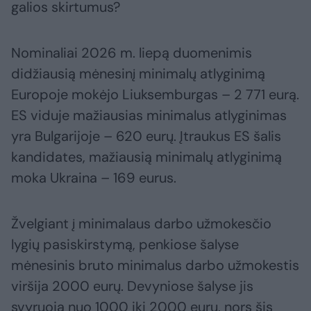
galios skirtumus?
Nominaliai 2026 m. liepą duomenimis
didžiausią mėnesinį minimalų atlyginimą
Europoje mokėjo Liuksemburgas – 2 771 eurą.
ES viduje mažiausias minimalus atlyginimas
yra Bulgarijoje – 620 eurų. Įtraukus ES šalis
kandidates, mažiausią minimalų atlyginimą
moka Ukraina – 169 eurus.
Žvelgiant į minimalaus darbo užmokesčio
lygių pasiskirstymą, penkiose šalyse
mėnesinis bruto minimalus darbo užmokestis
viršija 2000 eurų. Devyniose šalyse jis
svyruoja nuo 1000 iki 2000 eurų, nors šis