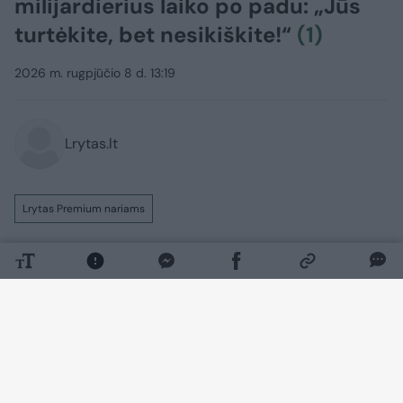
milijardierius laiko po padu: „Jūs
turtėkite, bet nesikiškite!“
(1)
2026 m. rugpjūčio 8 d. 13:19
Lrytas.lt
Lrytas Premium nariams
Kinijos verslo magnatai kaupia milžiniškus
turtus, tačiau kaip niekada anksčiau
baiminasi viešumos. Tarp milijardierių
sklando spėlionės, kuris jų gali būti
pašalintas valstybės vadovo Xi Jinpingo.