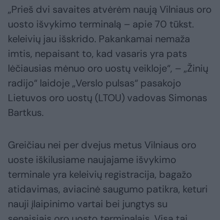
„Prieš dvi savaites atvėrėm naują Vilniaus oro
uosto išvykimo terminalą – apie 70 tūkst.
keleivių jau išskrido. Pakankamai nemaža
imtis, nepaisant to, kad vasaris yra pats
lėčiausias mėnuo oro uostų veikloje“, – „Žinių
radijo“ laidoje „Verslo pulsas“ pasakojo
Lietuvos oro uostų (LTOU) vadovas Simonas
Bartkus.
Greičiau nei per dvejus metus Vilniaus oro
uoste iškilusiame naujajame išvykimo
terminale yra keleivių registracija, bagažo
atidavimas, aviacinė saugumo patikra, keturi
nauji įlaipinimo vartai bei jungtys su
senaisiais oro uosto terminalais. Visa tai