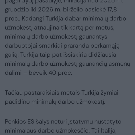
pagal dydį pasaulyje, infliacija nuo 2025 m.
gruodžio iki 2026 m. birželio pasiekė 17,8
proc.. Kadangi Turkija dabar minimalų darbo
užmokestį atnaujina tik kartą per metus,
minimalų darbo užmokestį gaunantys
darbuotojai smarkiai praranda perkamąją
galią. Turkija taip pat išsiskiria didžiausia
minimalų darbo užmokestį gaunančių asmenų
dalimi – beveik 40 proc.
Tačiau pastaraisiais metais Turkija žymiai
padidino minimalų darbo užmokestį.
Penkios ES šalys neturi įstatymu nustatyto
minimalaus darbo užmokesčio. Tai Italija,