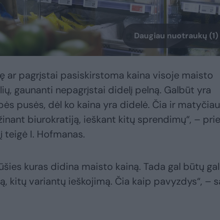
Daugiau nuotraukų (1)
 ar pagrįstai pasiskirstoma kaina visoje maisto
lių, gaunanti nepagrįstai didelį pelną. Galbūt yra
ės pusės, dėl ko kaina yra didelė. Čia ir matyčiau
nant biurokratiją, ieškant kitų sprendimų“, – pri
 teigė I. Hofmanas.
rūšies kuras didina maisto kainą. Tada gal būtų ga
, kitų variantų ieškojimą. Čia kaip pavyzdys“, – 