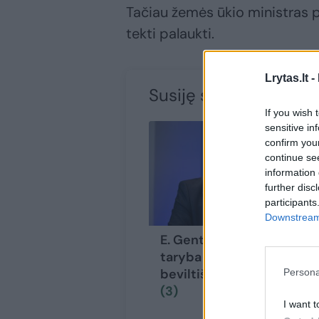
Tačiau žemės ūkio ministras p
tekti palaukti.
Lrytas.lt -
Susiję straipsniai
If you wish 
sensitive in
confirm you
continue se
information 
further disc
participants
Downstream 
E. Gentvilas: Maisto
taryba yra
beviltiškas reikalas
Persona
(3)
I want t