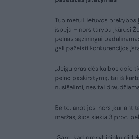
Tuo metu Lietuvos prekybos į
įspėja – nors taryba įkūrusi 
pelnas sąžiningai padalinamas
gali pažeisti konkurencijos įs
„Jeigu prasidės kalbos apie ti
pelno paskirstymą, tai iš kart
nusišalinti, nes tai draudžiam
Be to, anot jos, nors įkuriant
maržas, šios siekia 3 proc. pe
„Sako, kad prekybininkų didel