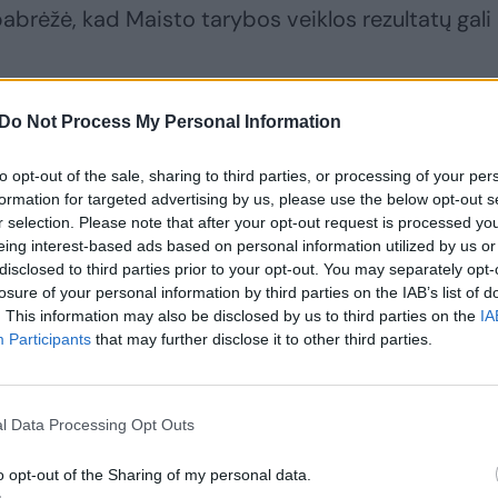
abrėžė, kad Maisto tarybos veiklos rezultatų gali
Do Not Process My Personal Information
to opt-out of the sale, sharing to third parties, or processing of your per
formation for targeted advertising by us, please use the below opt-out s
r selection. Please note that after your opt-out request is processed y
eing interest-based ads based on personal information utilized by us or
disclosed to third parties prior to your opt-out. You may separately opt-
losure of your personal information by third parties on the IAB’s list of
. This information may also be disclosed by us to third parties on the
IA
Participants
that may further disclose it to other third parties.
Didesnio finansavimo
Prieš pirmąjį Maisto
gynybai poreikį
tarybos posėdį jos
įvertinę ekspertai
narių lūkesčiai –
l Data Processing Opt Outs
atviri: pamatę
skirtingi
o opt-out of the Sharing of my personal data.
statistiką rusai