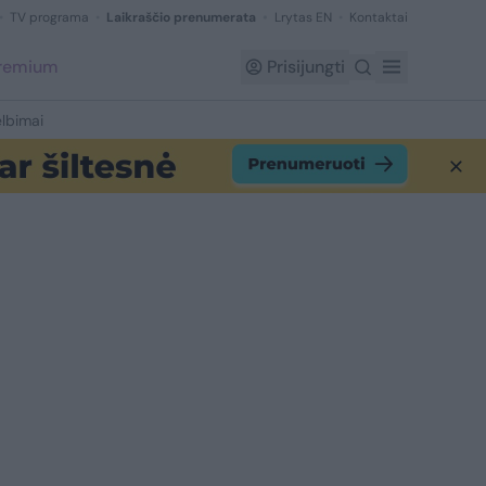
TV programa
Laikraščio prenumerata
Lrytas EN
Kontaktai
Premium
Prisijungti
lbimai