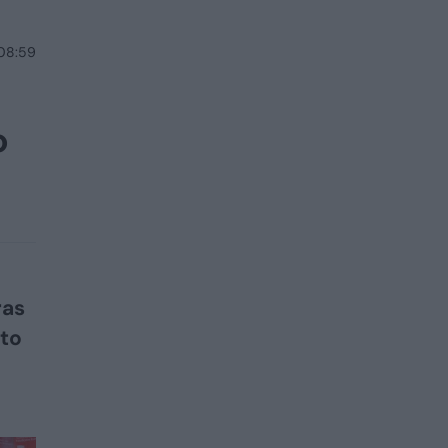
 08:59
o
ras
sto