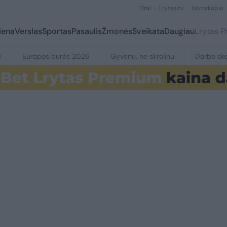
Orai
Lrytas.tv
Horoskopai
iena
Verslas
Sportas
Pasaulis
Žmonės
Sveikata
Daugiau
Lrytas 
e
Europos burės 2026
Gyvenu, ne skrolinu
Darbo ske