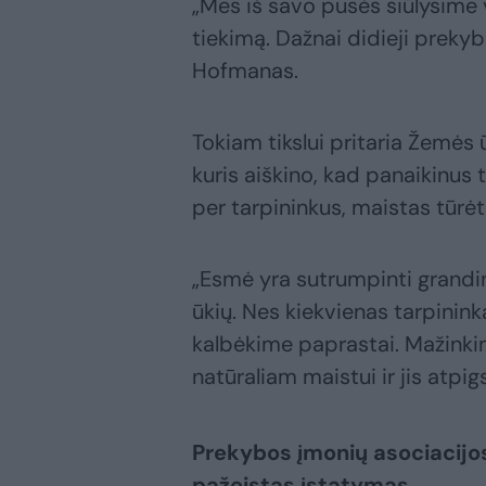
„Mes iš savo pusės siūlysime v
tiekimą. Dažnai didieji prekyb
Hofmanas.
Tokiam tikslui pritaria Žemės
kuris aiškino, kad panaikinus 
per tarpininkus, maistas tūrėt
„Esmė yra sutrumpinti grandinę
ūkių. Nes kiekvienas tarpininka
kalbėkime paprastai. Mažinkim
natūraliam maistui ir jis atpig
Prekybos įmonių asociacijos
pažeistas įstatymas