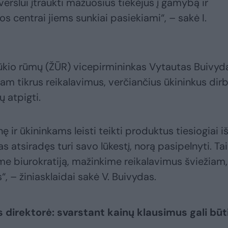
erslui įtraukti mažuosius tiekėjus į gamybą ir
os centrai jiems sunkiai pasiekiami“, – sakė I.
 ūkio rūmų (ŽŪR) vicepirmininkas Vytautas Buivyd
tam tikrus reikalavimus, verčiančius ūkininkus dirb
ų atpigti.
 ir ūkininkams leisti teikti produktus tiesiogiai i
s atsiradęs turi savo lūkestį, norą pasipelnyti. Tai
e biurokratiją, mažinkime reikalavimus šviežiam,
s“, – žiniasklaidai sakė V. Buivydas.
 direktorė: svarstant kainų klausimus gali būt