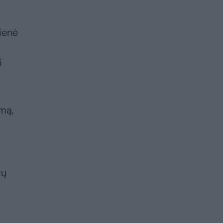
ienė
i
imą,
kų