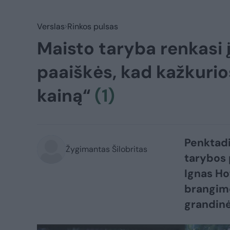
Verslas
Rinkos pulsas
Maisto taryba renkasi į
paaiškės, kad kažkurio
kainą“
(1)
Penktadi
Žygimantas Šilobritas
tarybos 
Ignas Ho
brangimo
grandinė