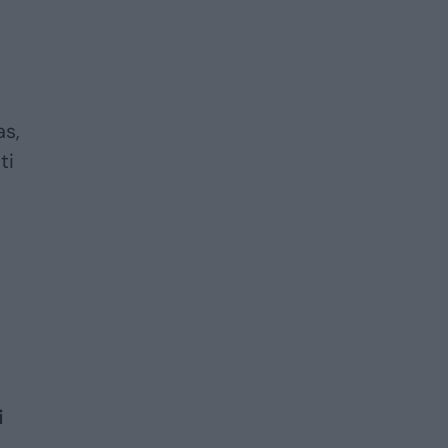
as,
ti
š
i