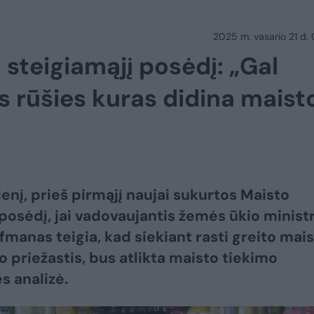
2025 m. vasario 21 d.
 steigiamąjį posėdį: „Gal
s rūšies kuras didina maist
enį, prieš pirmąjį naujai sukurtos Maisto
posėdį, jai vadovaujantis žemės ūkio minist
fmanas teigia, kad siekiant rasti greito mai
 priežastis, bus atlikta maisto tiekimo
s analizė.