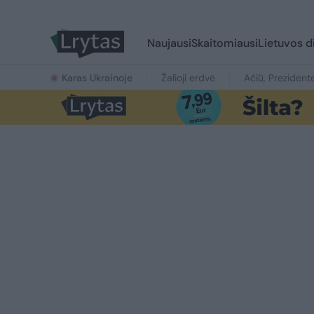
Naujausi
Skaitomiausi
Lietuvos d
Karas Ukrainoje
Žalioji erdvė
Ačiū, Prezident