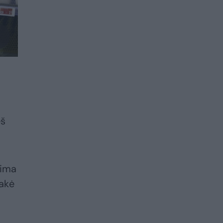
eš
lima
sakė