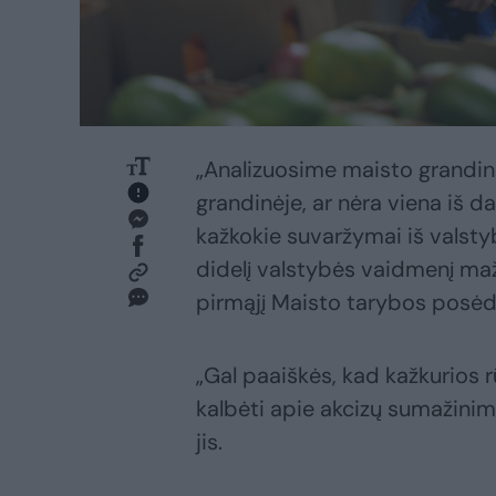
„Analizuosime maisto grandinę
grandinėje, ar nėra viena iš da
kažkokie suvaržymai iš valstyb
didelį valstybės vaidmenį maži
pirmąjį Maisto tarybos posėdį
„Gal paaiškės, kad kažkurios 
kalbėti apie akcizų sumažinimą
jis.