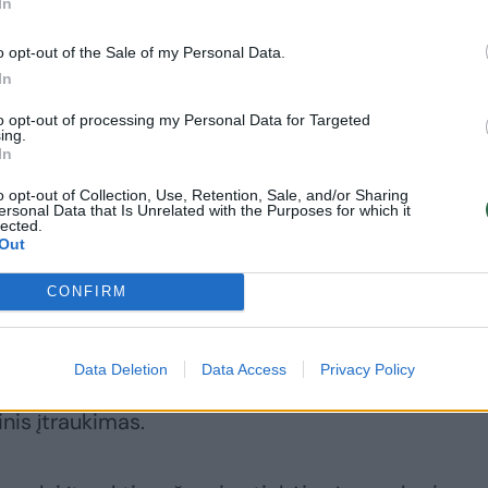
In
supras, kad bijome
(2)
o opt-out of the Sale of my Personal Data.
In
to opt-out of processing my Personal Data for Targeted
ing.
In
šios Vyriausybės, (...) Klausimas tikrai yra
o opt-out of Collection, Use, Retention, Sale, and/or Sharing
aprastas, iki manęs jau būtų vienaip ar kitaip
ersonal Data that Is Unrelated with the Purposes for which it
lected.
Out
CONFIRM
iekimo grandines įtraukti mažuosius gamintojus
Data Deletion
Data Access
Privacy Policy
as iš tikslų, kurie bus keliami tarybos posėdžių
nis įtraukimas.