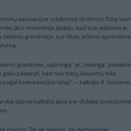
monių asociacijos vykdomoji direktorė Rūta Vain
Žemės ūkio ministerija žadėjo, kad bus ieškoma ar
 tiekimo grandinėje, tuo tikslu siūlomi sprendima
tatymą.
ekimo grandinės „sąžiningą“ ar „teisingą“ padalin
o galiu pasakyti, kad nuo tokių klausimų teks
a pagal konkurencijos teisę“, – kalbėjo R. Vainienė.
 tarybą dažnai kalbėta apie per dideles prekybinin
lno.
ės maržos. Tai ne maržos, tai darbuotojai.