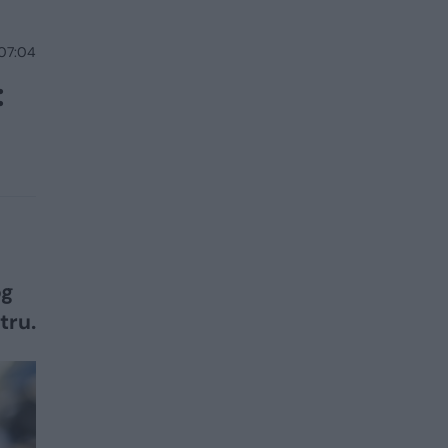
 07:04
:
og
tru.