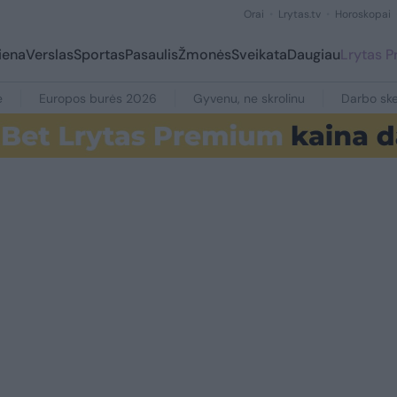
Orai
Lrytas.tv
Horoskopai
iena
Verslas
Sportas
Pasaulis
Žmonės
Sveikata
Daugiau
Lrytas 
e
Europos burės 2026
Gyvenu, ne skrolinu
Darbo ske