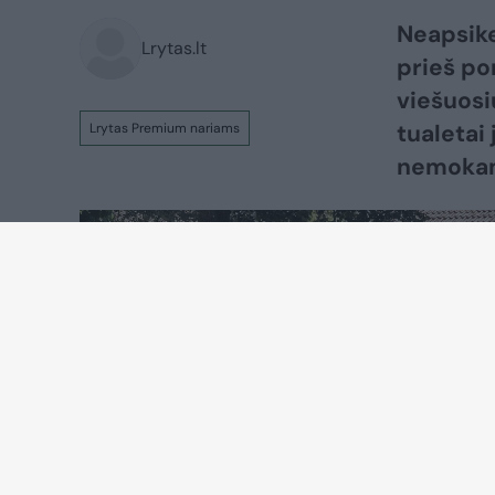
Neapsike
Lrytas.lt
prieš po
viešuosi
tualetai
Lrytas Premium nariams
nemokam