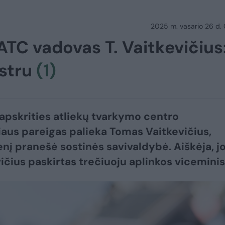
2025 m. vasario 26 d.
ATC vadovas T. Vaitkevičius
istru
(1)
 apskrities atliekų tvarkymo centro
iaus pareigas palieka Tomas Vaitkevičius,
enį pranešė sostinės savivaldybė. Aiškėja, j
vičius paskirtas trečiuoju aplinkos viceminis