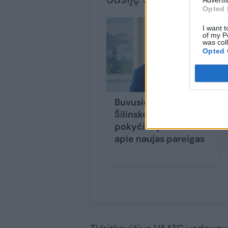
Advertis
Opted 
I want t
of my P
was col
Opted 
Buvusio ministro V.
Šilinsko gyvenime –
pokyčiai: praneša
apie naujas pareigas