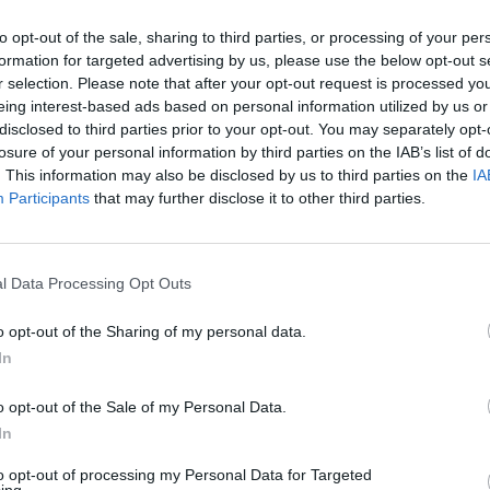
to opt-out of the sale, sharing to third parties, or processing of your per
formation for targeted advertising by us, please use the below opt-out s
 pareigas pranešė portalas 15min. Eiti šias pareig
r selection. Please note that after your opt-out request is processed y
eing interest-based ads based on personal information utilized by us or
rtas trečiadienį, vasario 26 d.
disclosed to third parties prior to your opt-out. You may separately opt-
losure of your personal information by third parties on the IAB’s list of
. This information may also be disclosed by us to third parties on the
IA
už aplinkos apsaugos ir taršos prevencijos,
Participants
that may further disclose it to other third parties.
 vertinimo, aplinkos monitoringo, aplinkos apsau
 (išskyrus radioaktyviąsias atliekas) tvarkymo,
aplinkos oro, vandens ir žemės gelmių sritis.
l Data Processing Opt Outs
o opt-out of the Sharing of my personal data.
aikinai savivaldybės įmonei vadovaus Vilniaus
In
omandos vadovas Paulius Martinkus.
o opt-out of the Sale of my Personal Data.
In
to opt-out of processing my Personal Data for Targeted