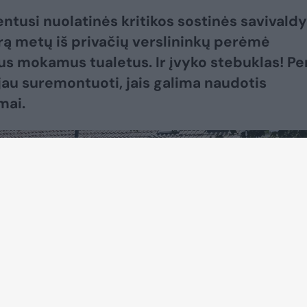
ntusi nuolatinės kritikos sostinės savivald
rą metų iš privačių verslininkų perėmė
us mokamus tualetus. Ir įvyko stebuklas! Pe
 jau suremontuoti, jais galima naudotis
ai.