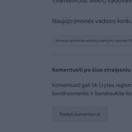
T.Vaitkevičius VAATC vadovav
Naujojo įmonės vadovo konkur
Vilniaus apskrities atliekų tvarkymo centras 
Komentuoti po šiuo straipsniu
Komentuoti gali tik Lrytas registr
bendruomenės ir bendraukite k
Rodyti komentarus