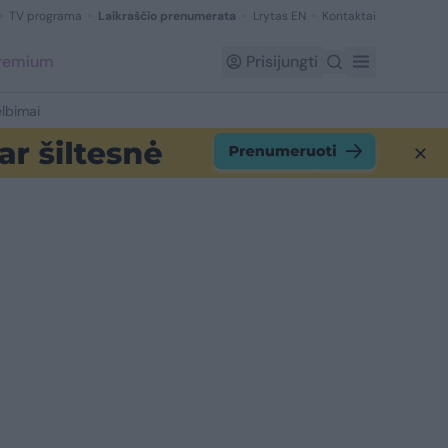
TV programa
Laikraščio prenumerata
Lrytas EN
Kontaktai
Premium
Prisijungti
lbimai