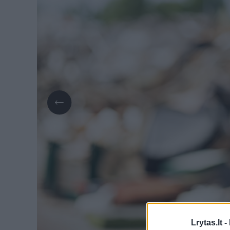
Lrytas.lt -