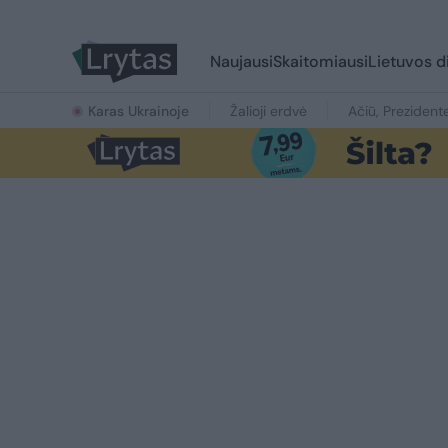
Naujausi
Skaitomiausi
Lietuvos d
Karas Ukrainoje
Žalioji erdvė
Ačiū, Prezident