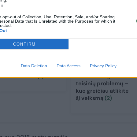
ing.
In
o opt-out of Collection, Use, Retention, Sale, and/or Sharing
ersonal Data that Is Unrelated with the Purposes for which it
lected.
Out
CONFIRM
Atleidžiamas „Via
Darbdaviai nuo
Data Deletion
Data Access
Privacy Policy
Lietuva“ vadovas M.
pasekmių neišsisuks:
Švaikauskas
(6)
norite išvengti
teisinių problemų –
kuo greičiau atlikite
šį veiksmą
(2)