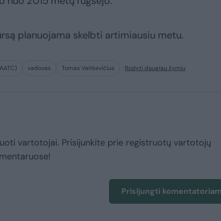
o nuo 2015 metų rugsėjo.
są planuojama skelbti artimiausiu metu.
(VAATC)
vadovas
Tomas Vaitkevičius
Rodyti daugiau žymių
uoti vartotojai. Prisijunkite prie registruotų vartotojų
omentaruose!
Prisijungti komentatoria