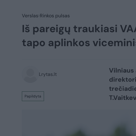
Verslas
Rinkos pulsas
Iš pareigų traukiasi VA
tapo aplinkos vicemin
Vilniaus
Lrytas.lt
direktor
trečiadi
T.Vaitke
Papildyta