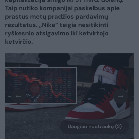
Taip nutiko kompanijai paskelbus apie
prastus metų pradžios pardavimų
rezultatus. „Nike“ teigia nesitikinti
ryškesnio atsigavimo iki ketvirtojo
ketvirčio.
Daugiau nuotraukų (2)