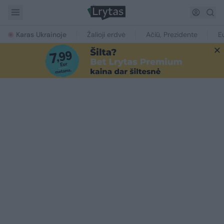
Karas Ukrainoje
Žalioji erdvė
Ačiū, Prezidente
E