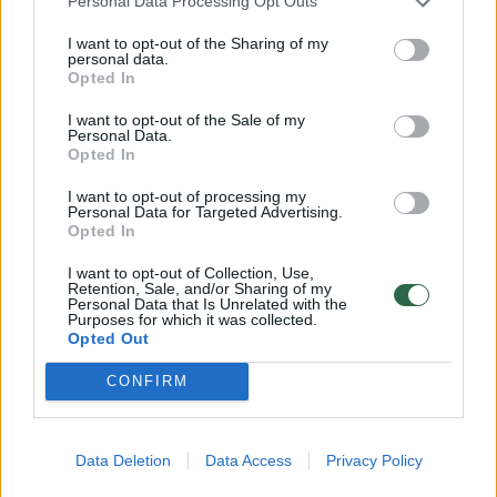
Personal Data Processing Opt Outs
Kovo 24 d. Jungtinių Valstijų prezidentas
Donaldas Trumpas paskelbė netiesiogines
I want to opt-out of the Sharing of my
personal data.
sankcijas Venesuelai. Valstybėms, kurios iš
Opted In
šios valstybės importuos naftą arba dujas,
I want to opt-out of the Sale of my
Personal Data.
JAV žada taikyti 25 proc. papildomus muitus
Opted In
eksportuojant prekes į Ameriką.
I want to opt-out of processing my
Personal Data for Targeted Advertising.
Opted In
Kovo 25 d. Elono Musko politiniai pareiškimai
I want to opt-out of Collection, Use,
atsiliepė jo verslui: milijardieriaus
Retention, Sale, and/or Sharing of my
Personal Data that Is Unrelated with the
kontroliuojamos „Tesla“ kompanijos
Purposes for which it was collected.
Opted Out
elektromobilių pardavimas Europoje per
CONFIRM
pirmuosius du šių metų mėnesius buvo net
49 proc. mažesnis negu metais anksčiau.
Data Deletion
Data Access
Privacy Policy
Tai parodė naujausia Europos automobilių