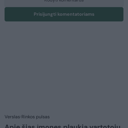
Prisijungti komentatoriams
Verslas
Rinkos pulsas
Apie šias įmones plaukia vartotojų