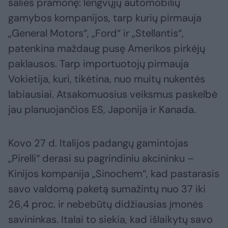
šalies pramonę: lengvųjų automobilių
gamybos kompanijos, tarp kurių pirmauja
„General Motors“, „Ford“ ir „Stellantis“,
patenkina maždaug pusę Amerikos pirkėjų
paklausos. Tarp importuotojų pirmauja
Vokietija, kuri, tikėtina, nuo muitų nukentės
labiausiai. Atsakomuosius veiksmus paskelbė
jau planuojančios ES, Japonija ir Kanada.
Kovo 27 d. Italijos padangų gamintojas
„Pirelli“ derasi su pagrindiniu akcininku –
Kinijos kompanija „Sinochem“, kad pastarasis
savo valdomą paketą sumažintų nuo 37 iki
26,4 proc. ir nebebūtų didžiausias įmonės
savininkas. Italai to siekia, kad išlaikytų savo