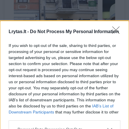
Lrytas.lt -
Do Not Process My Personal Information
If you wish to opt-out of the sale, sharing to third parties, or
processing of your personal or sensitive information for
targeted advertising by us, please use the below opt-out
Kauno senamiesčio
Rytis Ze
section to confirm your selection. Please note that after your
verslininkai perpykę –
kur išle
opt-out request is processed you may continue seeing
nuolatiniai remontai ir
pinigus:
interest-based ads based on personal information utilized by
pravažiavimo mokestis išvijo
net pails
us or personal information disclosed to third parties prior to
your opt-out. You may separately opt-out of the further
žmones: „Net „Barbora“ pas
disclosure of your personal information by third parties on the
mus nebevažiuoja“
(1)
IAB’s list of downstream participants. This information may
also be disclosed by us to third parties on the
IAB’s List of
Downstream Participants
that may further disclose it to other
third parties.