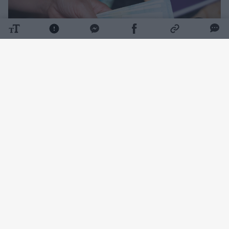
Daugiau nuotraukų (1)
VVTAT sulaukia daug vartotojų kreipimųsi dėl
UAB „Kambario durys“, UAB „Elito durys“ ir
UAB „BD Logistics“.
Kaip nurodoma feisbuko paskyroje, šios
įmonės sudaro sutartis, priima apmokėjimus,
tačiau daugeliu atvejų savo įsipareigojimų