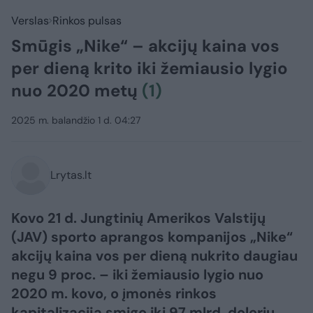
Verslas
Rinkos pulsas
Smūgis „Nike“ – akcijų kaina vos
per dieną krito iki žemiausio lygio
nuo 2020 metų
(1)
2025 m. balandžio 1 d. 04:27
Lrytas.lt
Kovo 21 d. Jungtinių Amerikos Valstijų
(JAV) sporto aprangos kompanijos „Nike“
akcijų kaina vos per dieną nukrito daugiau
negu 9 proc. – iki žemiausio lygio nuo
2020 m. kovo, o įmonės rinkos
kapitalizacija smigo iki 97 mlrd. dolerių.