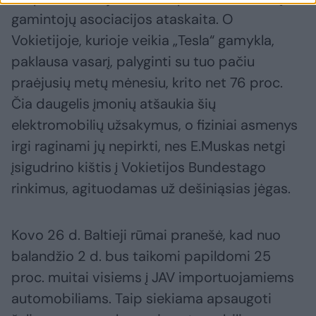
gamintojų asociacijos ataskaita. O
Vokietijoje, kurioje veikia „Tesla“ gamykla,
paklausa vasarį, palyginti su tuo pačiu
praėjusių metų mėnesiu, krito net 76 proc.
Čia daugelis įmonių atšaukia šių
elektromobilių užsakymus, o fiziniai asmenys
irgi raginami jų nepirkti, nes E.Muskas netgi
įsigudrino kištis į Vokietijos Bundestago
rinkimus, agituodamas už dešiniąsias jėgas.
Kovo 26 d. Baltieji rūmai pranešė, kad nuo
balandžio 2 d. bus taikomi papildomi 25
proc. muitai visiems į JAV importuojamiems
automobiliams. Taip siekiama apsaugoti