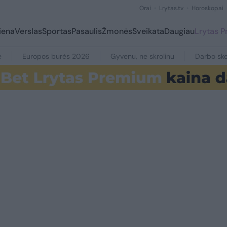
Orai
Lrytas.tv
Horoskopai
iena
Verslas
Sportas
Pasaulis
Žmonės
Sveikata
Daugiau
Lrytas 
e
Europos burės 2026
Gyvenu, ne skrolinu
Darbo ske