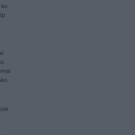
 su
aip
ai
o.
smai
ako
pie