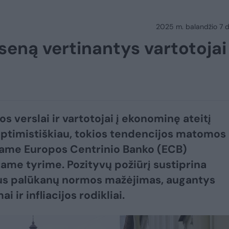
2025 m. balandžio 7 d.
ūseną vertinantys vartotojai
s verslai ir vartotojai į ekonominę ateitį
optimistiškiau, tokios tendencijos matomos
ame Europos Centrinio Banko (ECB)
ame tyrime. Pozityvų požiūrį sustiprina
us palūkanų normos mažėjimas, augantys
ai ir infliacijos rodikliai.