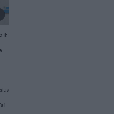
 iki
a
sius
Tai