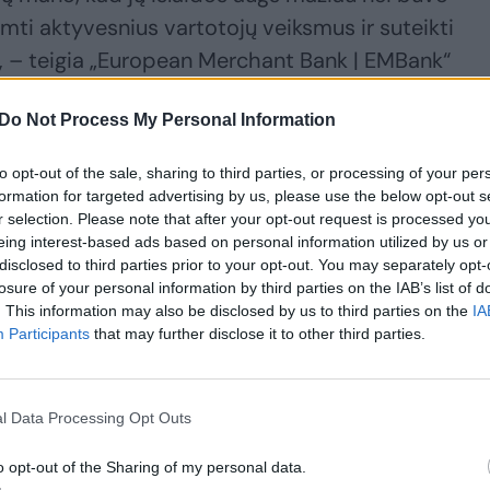
lemti aktyvesnius vartotojų veiksmus ir suteikti
 – teigia „European Merchant Bank | EMBank“
s Demiray.
Do Not Process My Personal Information
nos ekonomika 2025 m. augs 3,5 proc., o 2026 m
to opt-out of the sale, sharing to third parties, or processing of your per
ėtų mažėti nuo 2023 m. siekusio 5,1 proc. iki 2,2 pro
formation for targeted advertising by us, please use the below opt-out s
r selection. Please note that after your opt-out request is processed y
augimas ir sąlyginai optimizmo įkvepiančios
eing interest-based ads based on personal information utilized by us or
ankią terpę tiek verslui, tiek vartotojams. Smulkia
disclosed to third parties prior to your opt-out. You may separately opt-
losure of your personal information by third parties on the IAB’s list of
sudaro didžiausią dalį visų Europos verslų tai itin
. This information may also be disclosed by us to third parties on the
IA
kurti plėtros planus.
Participants
that may further disclose it to other third parties.
l Data Processing Opt Outs
o opt-out of the Sharing of my personal data.