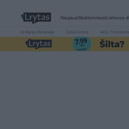
Naujausi
Skaitomiausi
Lietuvos d
Karas Ukrainoje
Žalioji erdvė
Ačiū, Prezident