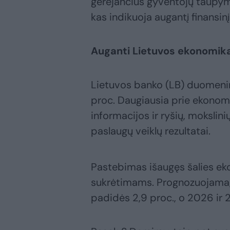
gerėjančius gyventojų taupym
kas indikuoja augantį finansi
Auganti Lietuvos ekonomik
Lietuvos banko (LB) duomenim
proc. Daugiausia prie ekonomi
informacijos ir ryšių, mokslini
paslaugų veiklų rezultatai.
Pastebimas išaugęs šalies ek
sukrėtimams. Prognozuojama,
padidės 2,9 proc., o 2026 ir