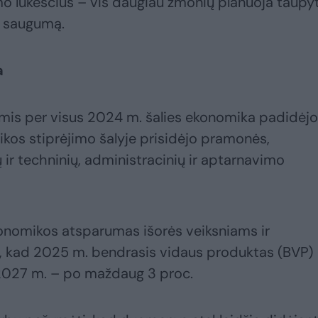
o lūkesčius – vis daugiau žmonių planuoja taupyt
nį saugumą.
a
is per visus 2024 m. šalies ekonomika padidėjo
kos stiprėjimo šalyje prisidėjo pramonės,
ų ir techninių, administracinių ir aptarnavimo
onomikos atsparumas išorės veiksniams ir
 kad 2025 m. bendrasis vidaus produktas (BVP)
 2027 m. – po maždaug 3 proc.