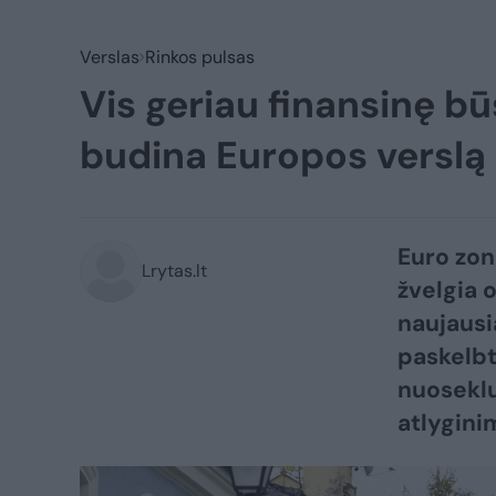
Verslas
Rinkos pulsas
Vis geriau finansinę b
budina Europos verslą
Euro zono
Lrytas.lt
žvelgia 
naujausi
paskelbt
nuosekl
atlyginim