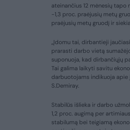
ateinančius 12 mėnesių tapo ma
-1,3 proc. praėjusių metų gruo
praėjusių metų gruodį ir siekia
„Įdomu tai, dirbantieji jaučia
prarasti darbo vietą sumažėjo 
suponuoja, kad dirbančiųjų pa
Tai galima laikyti savitu eko
darbuotojams indikuoja apie 
S.Demiray.
Stabilūs išlieka ir darbo užm
1,2 proc. augimą per artimiaus
stabilumą bei teigiamą ekono