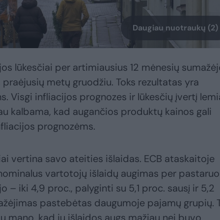
Daugiau nuotraukų (2)
jos lūkesčiai per artimiausius 12 mėnesių sumažėjo
c. praėjusių metų gruodžiu. Toks rezultatas yra
 Visgi infliacijos prognozes ir lūkesčių įvertį lemi
iau kalbama, kad augančios produktų kainos gali
fliacijos prognozėms.
ai vertina savo ateities išlaidas. ECB ataskaitoje
ominalus vartotojų išlaidų augimas per pastaruo
– iki 4,9 proc., palyginti su 5,1 proc. sausį ir 5,2
umažėjimas pastebėtas daugumoje pajamų grupių. 
ų mano, kad jų išlaidos augs mažiau nei buvo