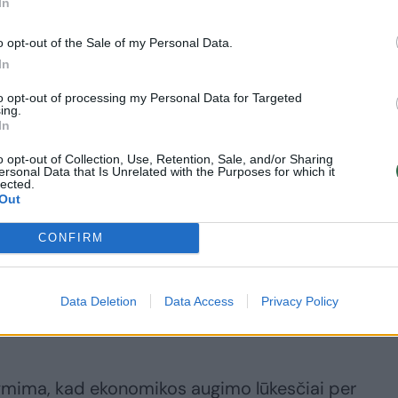
In
o opt-out of the Sale of my Personal Data.
In
to opt-out of processing my Personal Data for Targeted
ing.
TVF vadovė: JAV
Blogiausia diena nuo
In
muitai kelia „rimtą
pandemijos laikų:
o opt-out of Collection, Use, Retention, Sale, and/or Sharing
riziką“ pasaulio
akcijų rinkose –
ersonal Data that Is Unrelated with the Purposes for which it
lected.
ekonomikai
nerimo ženklai dėl
Out
prekybos karo
(1)
CONFIRM
Data Deletion
Data Access
Privacy Policy
arbą
ymima, kad ekonomikos augimo lūkesčiai per