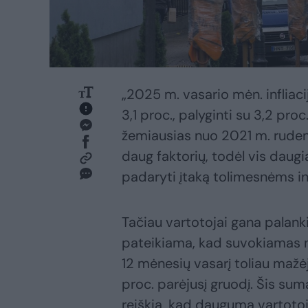
„2025 m. vasario mėn. infliaci
3,1 proc., palyginti su 3,2 pro
žemiausias nuo 2021 m. rudens.
daug faktorių, todėl vis daug
padaryti įtaką tolimesnėms in
Tačiau vartotojai gana palanki
pateikiama, kad suvokiamas n
12 mėnesių vasarį toliau mažėjo 
proc. parėjusį gruodį. Šis s
reiškia, kad dauguma vartotoj