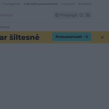
TV programa
Laikraščio prenumerata
Lrytas EN
Kontaktai
Premium
Prisijungti
lbimai