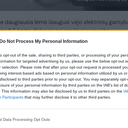
se daugiausia lėmė išaugusi vėjo elektrinių gamyb
ne 2,5 karto didesnė nei praėjusią savaitę.
Do Not Process My Personal Information
 gamyba, palyginti su praėjusia savaite, išaugo
to opt-out of the sale, sharing to third parties, or processing of your per
 parko gamyba tik 18 proc.“ – pranešime cituojama
formation for targeted advertising by us, please use the below opt-out s
o sprendimų departamento vadovas Marius Kietis
r selection. Please note that after your opt-out request is processed y
eing interest-based ads based on personal information utilized by us or
disclosed to third parties prior to your opt-out. You may separately opt-
„Nord Pool“ regione mažėjo ir siekė 7 153 GWh,
losure of your personal information by third parties on the IAB’s list of
. This information may also be disclosed by us to third parties on the
IA
uko iki 7 813 GWh.
Participants
that may further disclose it to other third parties.
l Data Processing Opt Outs