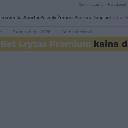
Orai
Lrytas.tv
Horoskopai
iena
Verslas
Sportas
Pasaulis
Žmonės
Sveikata
Daugiau
Lrytas 
e
Europos burės 2026
Darbo skelbimai