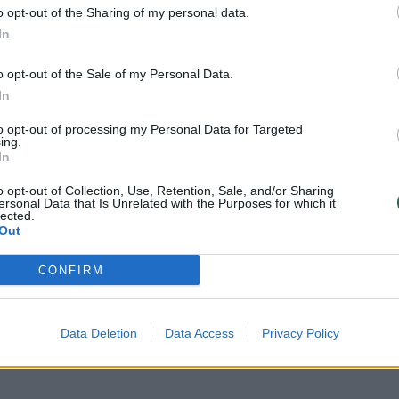
o opt-out of the Sharing of my personal data.
In
o opt-out of the Sale of my Personal Data.
In
to opt-out of processing my Personal Data for Targeted
ing.
Ekspertas paaiškino,
Paaiškėjo, kokia nuo
In
ar Ispanijos ir
liepos bus
o opt-out of Collection, Use, Retention, Sale, and/or Sharing
Portugalijos elektros
didmeninė elektros
ersonal Data that Is Unrelated with the Purposes for which it
krizė gali pasikartoti
kaina
lected.
Out
Lietuvoje
(3)
CONFIRM
Data Deletion
Data Access
Privacy Policy
. šaliai reikalingos elektros energijos