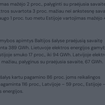
imas mažėjo 2 proc., palyginti su praėjusia savaite,
tros suvartota 3 proc. mažiau nei ankstesnę sava
 augo 1 proc. tuo metu Estijoje vartojimas mažėjo 
mybos apimtys Baltijos šalyse praėjusią savaitę
inta 389 GWh. Lietuvoje elektros energijos gamy
tijoje smuko 17 proc., iki 94 GWh. Latvijoje elekt
 mažiau, palyginus su praėjusia savaite, 67 GWh.
s šalys kartu pagamino 86 proc. joms reikalingos
pagaminta 116 proc., Latvijoje – 59 proc., Estijoje 
s energijos.