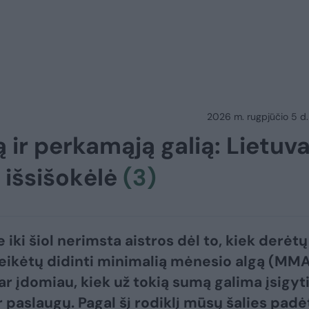
2026 m. rugpjūčio 5 d.
 ir perkamąją galią: Lietuv
g išsišokėlė
(3)
 iki šiol nerimsta aistros dėl to, kiek derėtų 
 reikėtų didinti minimalią mėnesio algą (MMA
ar įdomiau, kiek už tokią sumą galima įsigyt
r paslaugų. Pagal šį rodiklį mūsų šalies padė