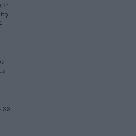
 ir
itę.
4
ba
ros
– 66