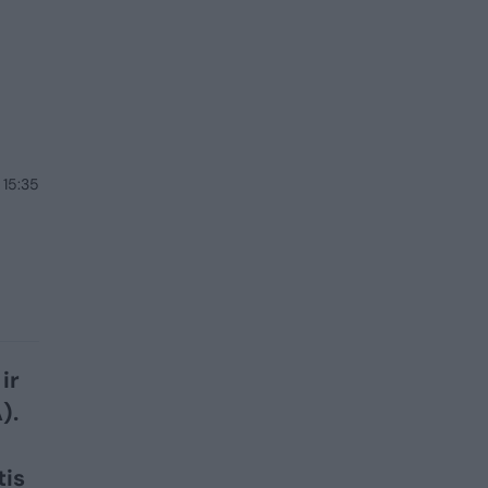
 15:35
a
ir
).
i
tis