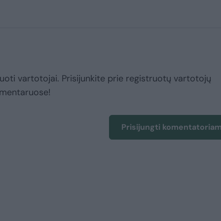
uoti vartotojai. Prisijunkite prie registruotų vartotojų
omentaruose!
Prisijungti komentatoria