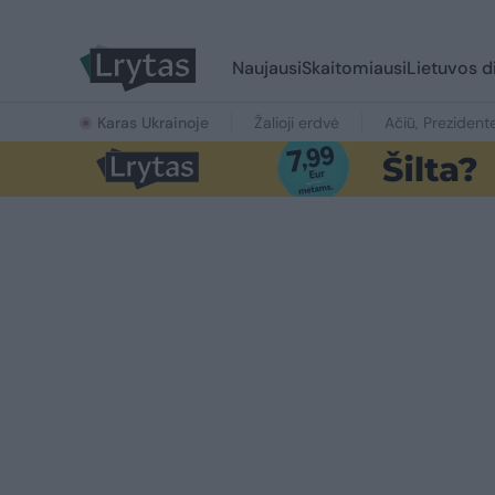
Naujausi
Skaitomiausi
Lietuvos d
Karas Ukrainoje
Žalioji erdvė
Ačiū, Prezident