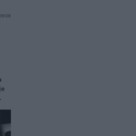
 09:08
a
je
.