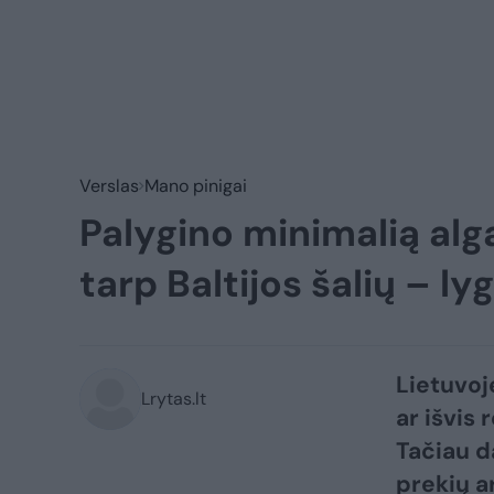
Verslas
Mano pinigai
Palygino minimalią algą
tarp Baltijos šalių – ly
Lietuvoje
Lrytas.lt
ar išvis
Tačiau d
prekių a