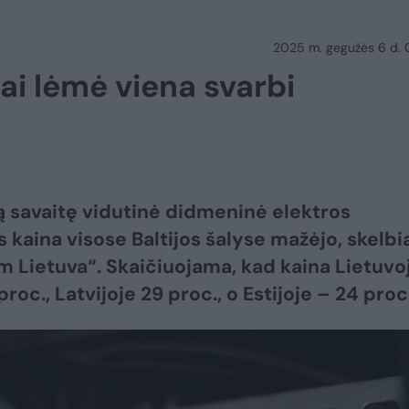
2025 m. gegužės 6 d.
tai lėmė viena svarbi
ą savaitę vidutinė didmeninė elektros
s kaina visose Baltijos šalyse mažėjo, skelbi
m Lietuva“. Skaičiuojama, kad kaina Lietuvo
proc., Latvijoje 29 proc., o Estijoje – 24 proc