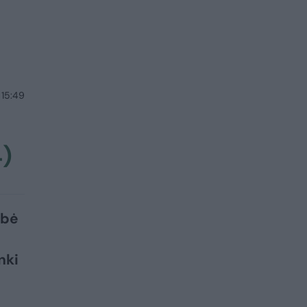
 15:49
4)
ybė
nki