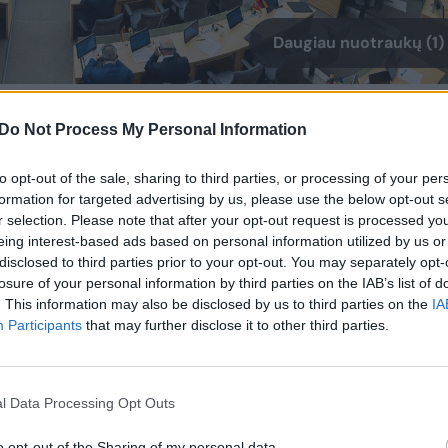
Daugiau nuotraukų (1)
a didinti valstybės garantuojamų paskolų
Do Not Process My Personal Information
opierių sandorių sumą nuo 12 mln. eurų iki
to opt-out of the sale, sharing to third parties, or processing of your per
formation for targeted advertising by us, please use the below opt-out s
r selection. Please note that after your opt-out request is processed y
eing interest-based ads based on personal information utilized by us or
ašto apsaugos projektams – garantijas ir
disclosed to third parties prior to your opt-out. You may separately opt-
arlamentas spręstų, ar suteikti garantiją
losure of your personal information by third parties on the IAB’s list of
. This information may also be disclosed by us to third parties on the
IA
žio paskolai, kaip anksčiau didesnei nei
Participants
that may further disclose it to other third parties.
riausybė.
 ir neapkrauti Seimo mažų sumų garantijų
l Data Processing Opt Outs
kdamas projektus Seime kalbėjo finansų
o opt-out of the Sharing of my personal data.