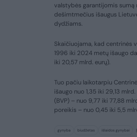
valstybės garantijomis sumą r
dešimtmečius išaugus Lietuvo
dydžiams.
Skaičiuojama, kad centrinės 
1996 iki 2024 metų išaugo dau
iki 20,57 mlrd. eurų).
Tuo pačiu laikotarpiu Centrin
išaugo nuo 1,35 iki 29,13 mlrd
(BVP) – nuo 9,77 iki 77,88 mlr
poreikis – nuo 0,45 iki 5,5 mlr
gynyba
biudžetas
išlaidos gynybai