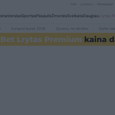
Orai
Lrytas.tv
Horoskopai
iena
Verslas
Sportas
Pasaulis
Žmonės
Sveikata
Daugiau
Lrytas 
e
Europos burės 2026
Gyvenu, ne skrolinu
Darbo ske