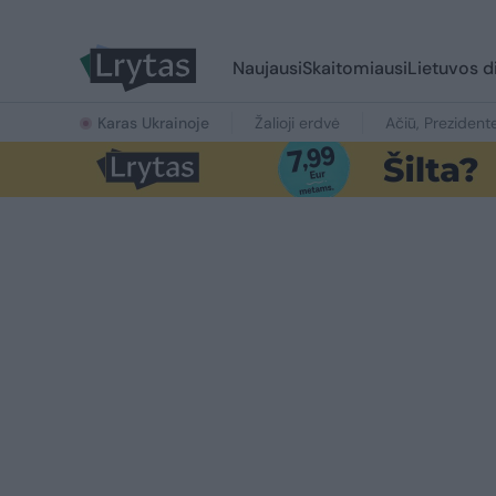
Naujausi
Skaitomiausi
Lietuvos d
Karas Ukrainoje
Žalioji erdvė
Ačiū, Prezident