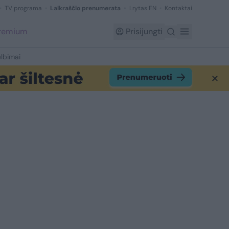
TV programa
Laikraščio prenumerata
Lrytas EN
Kontaktai
Premium
Prisijungti
lbimai