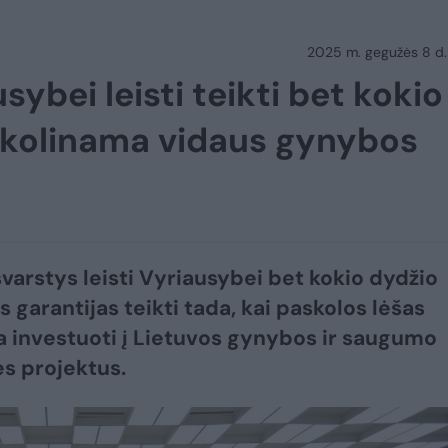
2025 m. gegužės 8 d.
ybei leisti teikti bet kokio
 skolinama vidaus gynybos
varstys leisti Vyriausybei bet kokio dydžio
 garantijas teikti tada, kai paskolos lėšas
 investuoti į Lietuvos gynybos ir saugumo
s projektus.