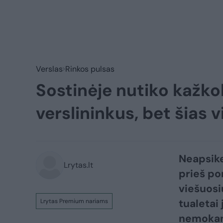
Verslas
Rinkos pulsas
Sostinėje nutiko kažko
verslininkus, bet šias 
Neapsike
Lrytas.lt
prieš po
viešuosi
tualetai
Lrytas Premium nariams
nemokam