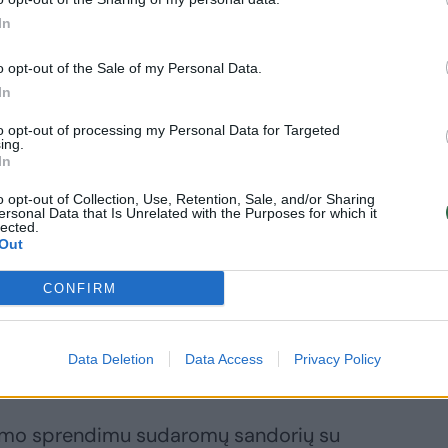
In
o opt-out of the Sale of my Personal Data.
garantijas ne tik dėl paskolų, bet ir dėl ne
In
ų, taip siekiant pritraukti papildomų
to opt-out of processing my Personal Data for Targeted
stomus krašto apsaugos projektus.
ing.
In
o opt-out of Collection, Use, Retention, Sale, and/or Sharing
Valstybės skolos ir jį lydinčių įstatymų
ersonal Data that Is Unrelated with the Purposes for which it
lected.
imo stadijoje palaikė 93, prieš buvo 2 ir
Out
CONFIRM
antijų, Vyriausybė turėtų neviršyti tam
Data Deletion
Data Access
Privacy Policy
 valstybės garantijų limito.
Seimo sprendimu sudaromų sandorių su