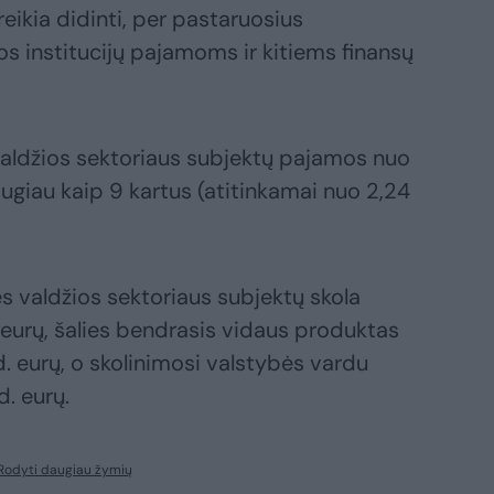
eikia didinti, per pastaruosius
s institucijų pajamoms ir kitiems finansų
valdžios sektoriaus subjektų pajamos nuo
giau kaip 9 kartus (atitinkamai nuo 2,24
ės valdžios sektoriaus subjektų skola
. eurų, šalies bendrasis vidaus produktas
d. eurų, o skolinimosi valstybės vardu
d. eurų.
Rodyti daugiau žymių