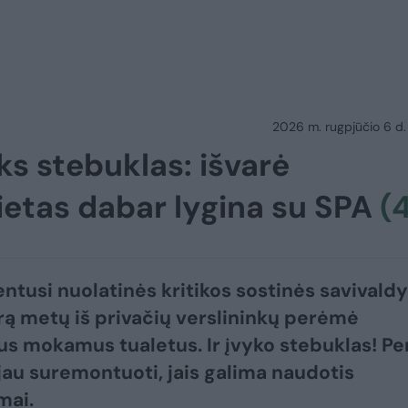
2026 m. rugpjūčio 6 d.
ks stebuklas: išvarė
vietas dabar lygina su SPA
(
ntusi nuolatinės kritikos sostinės savivald
rą metų iš privačių verslininkų perėmė
us mokamus tualetus. Ir įvyko stebuklas! Pe
 jau suremontuoti, jais galima naudotis
ai.