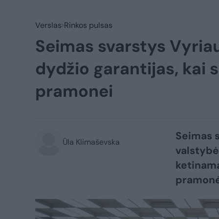
Verslas
Rinkos pulsas
Seimas svarstys Vyriaus
dydžio garantijas, kai
pramonei
Seimas s
Ūla Klimaševska
valstybės
ketinama
pramonė