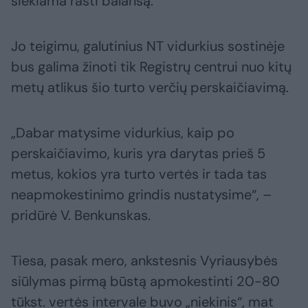
siekiama rasti balansą.
Jo teigimu, galutinius NT vidurkius sostinėje
bus galima žinoti tik Registrų centrui nuo kitų
metų atlikus šio turto verčių perskaičiavimą.
„Dabar matysime vidurkius, kaip po
perskaičiavimo, kuris yra darytas prieš 5
metus, kokios yra turto vertės ir tada tas
neapmokestinimo grindis nustatysime“, –
pridūrė V. Benkunskas.
Tiesa, pasak mero, ankstesnis Vyriausybės
siūlymas pirmą būstą apmokestinti 20-80
tūkst. vertės intervale buvo „niekinis“, mat