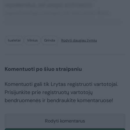
repellendus, ad saepe architecto
repudiandae corrupti sit non error illum
consequuntur adipisci dignissimos maxime.
tualetai
Vilnius
Grinda
Rodyti daugiau žymių
Komentuoti po šiuo straipsniu
Komentuoti gali tik Lrytas registruoti vartotojai.
Prisijunkite prie registruotų vartotojų
bendruomenės ir bendraukite komentaruose!
Rodyti komentarus