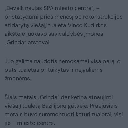
„Beveik naujas SPA miesto centre“, –
pristatydami prieš mėnesį po rekonstrukcijos
atidarytą viešąjį tualetą Vinco Kudirkos
aikštėje juokavo savivaldybės įmonės
„Grinda“ atstovai.
Juo galima naudotis nemokamai visą parą, o
pats tualetas pritaikytas ir neįgaliems
žmonėms.
Šiais metais „Grinda“ dar ketina atnaujinti
viešąjį tualetą Bazilijonų gatvėje. Praėjusiais
metais buvo suremontuoti keturi tualetai, visi
jie – miesto centre.