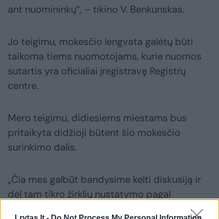
ant nuomininkų“, – tikino V. Benkunskas.
Jo teigimu, mokesčio lengvata galėtų būti
taikoma tiems nuomotojams, kurie nuomos
sutartis yra oficialiai įregistravę Registrų
centre.
Mero teigimu, didiesiems miestams bus
pritaikyta didžioji būtent šio mokesčio
surinkimo dalis.
„Čia mes galbūt bandysime kelti diskusiją ir
dėl tam tikro žirklių nustatymo pagal
savivaldybes“, – pridūrė V. Benkunskas.
Lrytas.lt -
Do Not Process My Personal Information