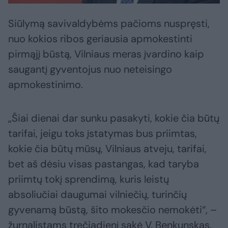
Siūlymą savivaldybėms pačioms nuspręsti,
nuo kokios ribos geriausia apmokestinti
pirmąjį būstą, Vilniaus meras įvardino kaip
saugantį gyventojus nuo neteisingo
apmokestinimo.
„Šiai dienai dar sunku pasakyti, kokie čia būtų
tarifai, jeigu toks įstatymas bus priimtas,
kokie čia būtų mūsų, Vilniaus atveju, tarifai,
bet aš dėsiu visas pastangas, kad taryba
priimtų tokį sprendimą, kuris leistų
absoliučiai daugumai vilniečių, turinčių
gyvenamą būstą, šito mokesčio nemokėti“, –
žurnalistams trečiadienį sakė V. Benkunskas.