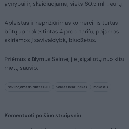
gynybai ir, skaičiuojama, sieks 60,5 mln. eurų.
Apleistas ir neprižiūrimas komercinis turtas
būtų apmokestintas 4 proc. tarifu, pajamos
skiriamos į savivaldybių biudžetus.
Priėmus siūlymus Seime, jie įsigaliotų nuo kitų
metų sausio.
nekilnojamasis turtas (NT)
Valdas Benkunskas
mokestis
Komentuoti po šiuo straipsniu