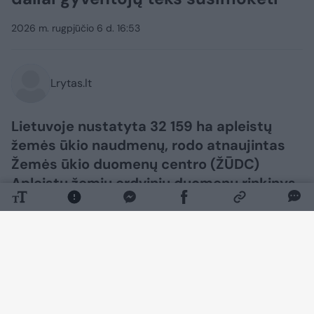
2026 m. rugpjūčio 6 d. 16:53
Lrytas.lt
Lietuvoje nustatyta 32 159 ha apleistų
žemės ūkio naudmenų, rodo atnaujintas
Žemės ūkio duomenų centro (ŽŪDC)
Apleistų žemių erdvinių duomenų rinkinys.