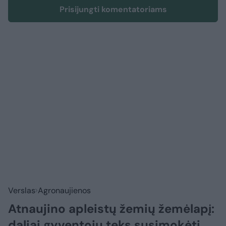
Prisijungti komentatoriams
Verslas
Agronaujienos
Atnaujino apleistų žemių žemėlapį:
daliai gyventojų teks susimokėti