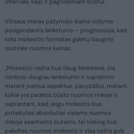
intervale, kaip ir pagrindiniam būstui.
Vilniaus meras pažymėjo šiame siūlyme
pasigendantis lankstumo – prognozuoja, kad
toks mokesčio formatas galėtų išauginti
sostinės nuomos kainas.
„Mokesčio našta bus daug ženklesnė, čia
norėjosi daugiau lankstumo ir supratimo
matant įvairius aspektus, pavyzdžiui, matant,
kokia yra padėtis būsto nuomos rinkoje ir
suprantant, kad, jeigu mokestis bus
pritaikytas absoliučiai visiems nuomos
rinkoje esantiems butams, tai tiesiog bus
pakeltas nuomos mokestis ir visa našta guls