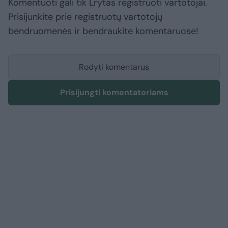
Komentuoti gali tik Lrytas registruoti vartotojai.
Prisijunkite prie registruotų vartotojų
bendruomenės ir bendraukite komentaruose!
Rodyti komentarus
Prisijungti komentatoriams