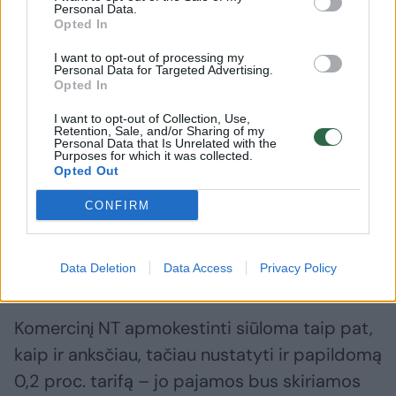
Personal Data.
apmokestinimo būtų nukreipiamos į
Opted In
savivaldybių biudžetus, o likusio
I want to opt-out of processing my
Personal Data for Targeted Advertising.
nekomercinio gyventojų NT – gynybai, šios iš
Opted In
viso siektų 13,7 mln. eurų.
I want to opt-out of Collection, Use,
Retention, Sale, and/or Sharing of my
Personal Data that Is Unrelated with the
Purposes for which it was collected.
Pirmajam iki 450 tūkst. eurų vertės būstui ir
Opted Out
toliau siūloma 50 proc. mokesčio lengvata,
CONFIRM
taip pat 75 proc. lengvata tris ar daugiau
vaikų arba vaiką su negalia auginantiems
gyventojams.
Data Deletion
Data Access
Privacy Policy
Komercinį NT apmokestinti siūloma taip pat,
kaip ir anksčiau, tačiau nustatyti ir papildomą
0,2 proc. tarifą – jo pajamos bus skiriamos