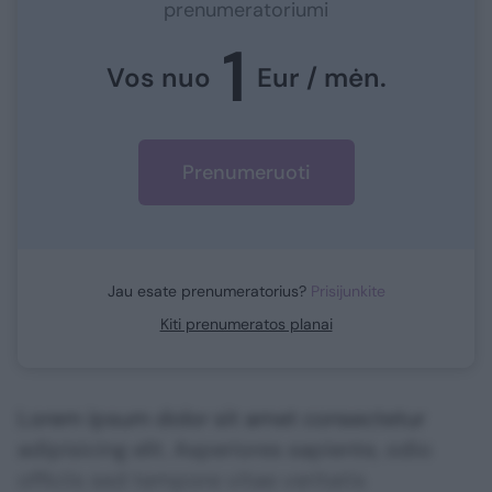
prenumeratoriumi
1
Vos nuo
Eur / mėn.
Prenumeruoti
Jau esate prenumeratorius?
Prisijunkite
Kiti prenumeratos planai
Lorem ipsum dolor sit amet consectetur
adipisicing elit. Asperiores sapiente, odio
officiis sed tempore vitae veritatis