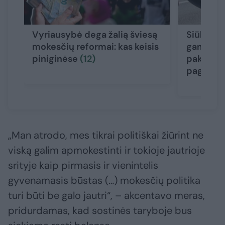
Vyriausybė dega žalią šviesą
Siūlo tob
mokesčių reformai: kas keisis
gaminių 
piniginėse
(12)
pakuočių
pagalbos 
„Man atrodo, mes tikrai politiškai žiūrint ne
viską galim apmokestinti ir tokioje jautrioje
srityje kaip pirmasis ir vienintelis
gyvenamasis būstas (…) mokesčių politika
turi būti be galo jautri“, – akcentavo meras,
pridurdamas, kad sostinės taryboje bus