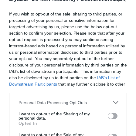
Pirmasis būstas, kurio vertė siekia iki 450
If you wish to opt-out of the sale, sharing to third parties, or
processing of your personal or sensitive information for
tūkst. eurų, būtų apmokestinamas 0,1 proc.
targeted advertising by us, please use the below opt-out
tarifu, tačiau tik vienerius metus – vėliau
section to confirm your selection. Please note that after your
opt-out request is processed you may continue seeing
savivaldybė turėtų tarifus nustatyti iš naujo,
interest-based ads based on personal information utilized by
kaip dabar nustato žemės ir komercinio NT
us or personal information disclosed to third parties prior to
tarifus.
your opt-out. You may separately opt-out of the further
disclosure of your personal information by third parties on the
IAB’s list of downstream participants. This information may
also be disclosed by us to third parties on the
IAB’s List of
Bendri NT tarifai būtų nustatomi atsižvelgiant
Downstream Participants
that may further disclose it to other
į Registrų cento nustatomas būsto vertes –
third parties.
anksčiau turto vertinimas buvo atliekamas
Personal Data Processing Opt Outs
kas 5 metus, dabar Vyriausybė siūlo tai
I want to opt-out of the Sharing of my
daryti kas 3 metus.
personal data.
Opted In
Visas pajamas iš pirmojo būsto
I want to opt-out of the Sale of my