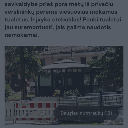
savivaldybė prieš porą metų iš privačių
verslininkų perėmė viešuosius mokamus
tualetus. Ir įvyko stebuklas! Penki tualetai
jau suremontuoti, jais galima naudotis
nemokamai.
Daugiau nuotraukų (12)