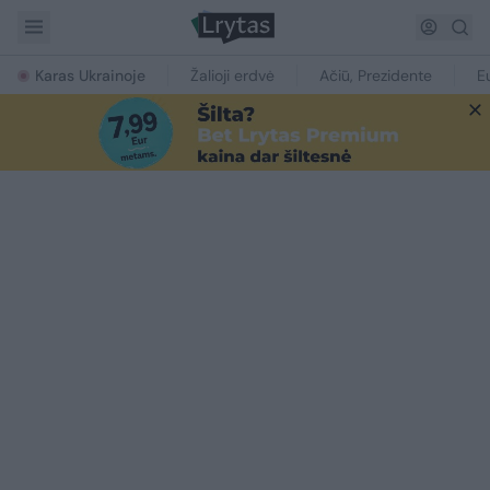
Karas Ukrainoje
Žalioji erdvė
Ačiū, Prezidente
E