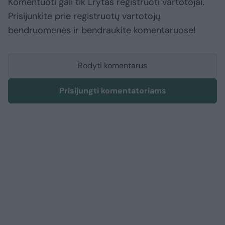
Komentuoti gali tik Lrytas registruoti vartotojai.
Prisijunkite prie registruotų vartotojų
bendruomenės ir bendraukite komentaruose!
Rodyti komentarus
Prisijungti komentatoriams