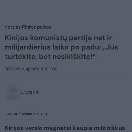
Verslas
Rinkos pulsas
Kinijos komunistų partija net ir
milijardierius laiko po padu: „Jūs
turtėkite, bet nesikiškite!“
2026 m. rugpjūčio 8 d. 13:19
Lrytas.lt
Lrytas Premium nariams
Kinijos verslo magnatai kaupia milžiniškus