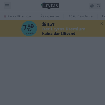
Karas Ukrainoje
Žalioji erdvė
Ačiū, Prezidente
E