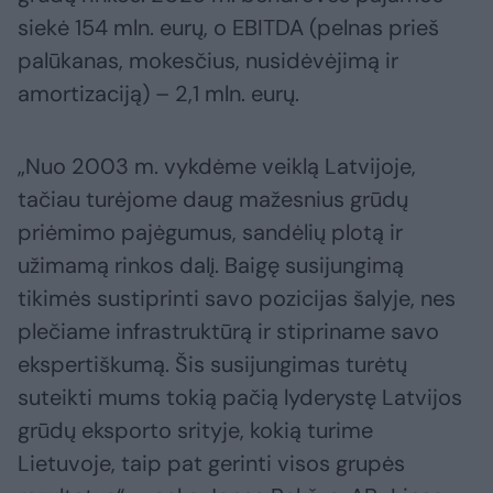
siekė 154 mln. eurų, o EBITDA (pelnas prieš
palūkanas, mokesčius, nusidėvėjimą ir
amortizaciją) – 2,1 mln. eurų.
„Nuo 2003 m. vykdėme veiklą Latvijoje,
tačiau turėjome daug mažesnius grūdų
priėmimo pajėgumus, sandėlių plotą ir
užimamą rinkos dalį. Baigę susijungimą
tikimės sustiprinti savo pozicijas šalyje, nes
plečiame infrastruktūrą ir stipriname savo
ekspertiškumą. Šis susijungimas turėtų
suteikti mums tokią pačią lyderystę Latvijos
grūdų eksporto srityje, kokią turime
Lietuvoje, taip pat gerinti visos grupės