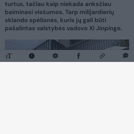
turtus, tačiau kaip niekada anksčiau
baiminasi viešumos. Tarp milijardierių
sklando spėlionės, kuris jų gali būti
pašalintas valstybės vadovo Xi Jinpingo.
Daugiau nuotraukų (4)