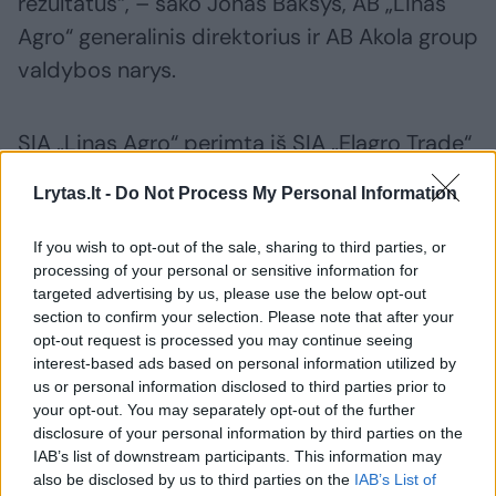
rezultatus“, – sako Jonas Bakšys, AB „Linas
Agro“ generalinis direktorius ir AB Akola group
valdybos narys.
SIA „Linas Agro“ perimta iš SIA „Elagro Trade“
infrastruktūra apima grūdų priėmimo
Lrytas.lt -
Do Not Process My Personal Information
elevatorius Elejos, Jekabpilio ir Skultės
miestuose – tai leis išplėsti bendrus grūdų
If you wish to opt-out of the sale, sharing to third parties, or
processing of your personal or sensitive information for
saugojimo pajėgumus iki 161 tūkst. tonų.
targeted advertising by us, please use the below opt-out
Bendrovė taip pat įsigijo dengtus sėklų, trąšų
section to confirm your selection. Please note that after your
ir augalų apsaugos produktų sandėlius bei
opt-out request is processed you may continue seeing
interest-based ads based on personal information utilized by
skystų trąšų saugyklas Elejoje ir Jekabpilyje.
us or personal information disclosed to third parties prior to
your opt-out. You may separately opt-out of the further
disclosure of your personal information by third parties on the
IAB’s list of downstream participants. This information may
Susiję straipsniai
also be disclosed by us to third parties on the
IAB’s List of