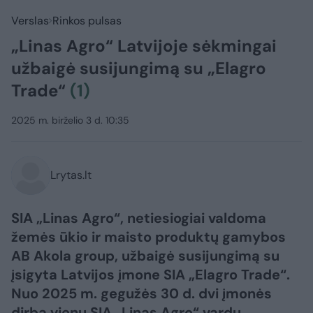
Verslas
Rinkos pulsas
„Linas Agro“ Latvijoje sėkmingai
užbaigė susijungimą su „Elagro
Trade“
(1)
2025 m. birželio 3 d. 10:35
Lrytas.lt
SIA „Linas Agro“, netiesiogiai valdoma
žemės ūkio ir maisto produktų gamybos
AB Akola group, užbaigė susijungimą su
įsigyta Latvijos įmone SIA „Elagro Trade“.
Nuo 2025 m. gegužės 30 d. dvi įmonės
dirba vienu SIA „Linas Agro“ vardu.