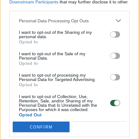
Downstream Participants
that may further disclose it to other
third parties.
Personal Data Processing Opt Outs
I want to opt-out of the Sharing of my
personal data.
Opted In
I want to opt-out of the Sale of my
Personal Data.
Opted In
Dėl paskolos iš ILTE iškviestas
R. Žemait
I want to opt-out of processing my
pasiaiškinti G. Paluckas
mokestį:
Personal Data for Targeted Advertising.
prakalbo apie Antarktidos
sprendim
Opted In
pingvinus
(11)
I want to opt-out of Collection, Use,
Retention, Sale, and/or Sharing of my
Personal Data that Is Unrelated with the
Purposes for which it was collected.
Opted Out
CONFIRM
Įgyvendinus įmonių susijungimą, SIA „Linas