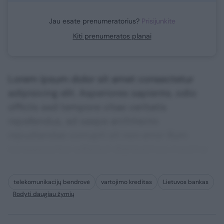
Jau esate prenumeratorius?
Prisijunkite
Kiti prenumeratos planai
Lorem ipsum dolor sit amet consectetur
adipisicing elit. Asperiores sapiente, odio
officiis sed tempore vitae veritatis
repellendus, ad saepe architecto
repudiandae corrupti sit non error illum
consequuntur adipisci dignissimos maxime.
telekomunikacijų bendrovė
vartojimo kreditas
Lietuvos bankas
Rodyti daugiau žymių