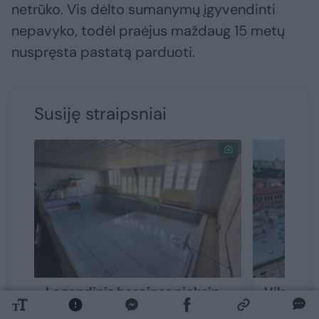
netrūko. Vis dėlto sumanymų įgyvendinti
nepavyko, todėl praėjus maždaug 15 metų
nuspręsta pastatą parduoti.
Susiję straipsniai
Legendinis baseinas niekaip
Vilniaus 
neranda pirkėjo – stipriai
sandoris