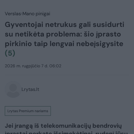
Verslas
Mano pinigai
Gyventojai netrukus gali susidurti
su netikėta problema: šio įprasto
pirkinio taip lengvai nebeįsigysite
(5)
2026 m. rugpjūčio 7 d. 06:02
Lrytas.lt
Lrytas Premium nariams
Jei įrangą iš telekomunikacijų bendrovių
įprastai perkate išsimokėtinai, rudenį jūsų