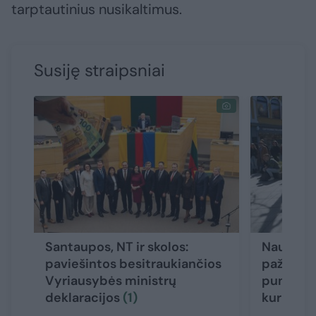
tarptautinius nusikaltimus.
Susiję straipsniai
Santaupos, NT ir skolos:
Naujoji 
paviešintos besitraukiančios
pažadais
Vyriausybės ministrų
punktų, t
deklaracijos
(1)
kur ims 