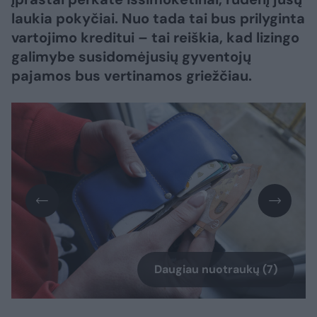
laukia pokyčiai. Nuo tada tai bus prilyginta
vartojimo kreditui – tai reiškia, kad lizingo
galimybe susidomėjusių gyventojų
pajamos bus vertinamos griežčiau.
Daugiau nuotraukų (7)