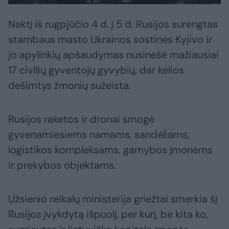
Naktį iš rugpjūčio 4 d. į 5 d. Rusijos surengtas
stambaus masto Ukrainos sostinės Kyjivo ir
jo apylinkių apšaudymas nusinešė mažiausiai
17 civilių gyventojų gyvybių, dar kelios
dešimtys žmonių sužeista.
Rusijos raketos ir dronai smogė
gyvenamiesiems namams, sandėliams,
logistikos kompleksams, gamybos įmonėms
ir prekybos objektams.
Užsienio reikalų ministerija griežtai smerkia šį
Rusijos įvykdytą išpuolį, per kurį, be kita ko,