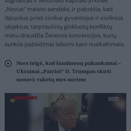
sugriautas ir lietuviško kapitalo įmonės
„Novus“ maisto sandėlis, ir pabrėžia, kad
išpuolius prieš civilius gyventojus ir civilinius
objektus, tarptautinių ginkluotų konfliktų
metu draudžia Ženevos konvencijos, kurių
sunkūs pažeidimai laikomi karo nusikaltimais.
Nors teigė, kad šaudmenų pakankamai –
Ukrainai „Patriot“ D. Trumpas skirti
nenori: raketų mes norime