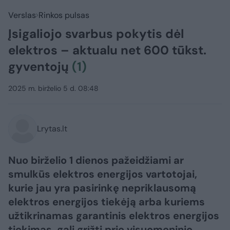
Verslas
Rinkos pulsas
Įsigaliojo svarbus pokytis dėl
elektros – aktualu net 600 tūkst.
gyventojų
(1)
2025 m. birželio 5 d. 08:48
Lrytas.lt
​Nuo birželio 1 dienos pažeidžiami ar
smulkūs elektros energijos vartotojai,
kurie jau yra pasirinkę nepriklausomą
elektros energijos tiekėją arba kuriems
užtikrinamas garantinis elektros energijos
tiekimas, gali grįžti prie visuomeninio