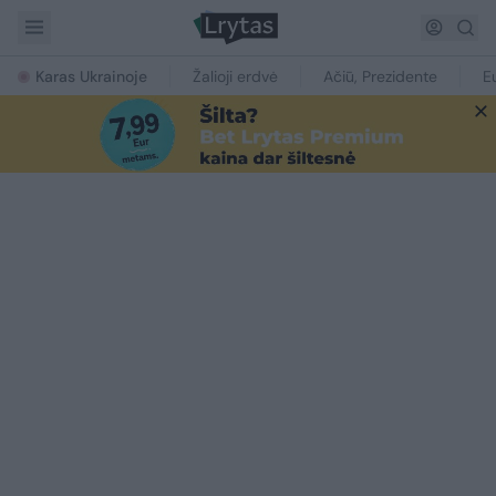
Karas Ukrainoje
Žalioji erdvė
Ačiū, Prezidente
E