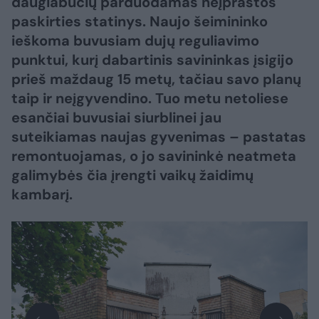
daugiabučių parduodamas neįprastos
paskirties statinys. Naujo šeimininko
ieškoma buvusiam dujų reguliavimo
punktui, kurį dabartinis savininkas įsigijo
prieš maždaug 15 metų, tačiau savo planų
taip ir neįgyvendino. Tuo metu netoliese
esančiai buvusiai siurblinei jau
suteikiamas naujas gyvenimas – pastatas
remontuojamas, o jo savininkė neatmeta
galimybės čia įrengti vaikų žaidimų
kambarį.