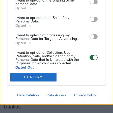
I want to opt-out of the Sharing of my
personal data.
įsigaliojus Vartojimo kredito įstatymui, turės
Opted In
tapti vartojimo kredito davėjais arba
I want to opt-out of the Sale of my
bendradarbiauti su autorizuotu vartojimo
Personal Data.
Opted In
kredito davėju.
I want to opt-out of processing my
Personal Data for Targeted Advertising.
Opted In
Jų sudaromoms įrangos pardavimo
I want to opt-out of Collection, Use,
išsimokėtinai sutartims bus taikomos visos
Retention, Sale, and/or Sharing of my
Personal Data that Is Unrelated with the
vartojimo kredito teikimą
Purposes for which it was collected.
Opted Out
reglamentuojančios teisės aktų nuostatos,
įskaitant atsakingojo skolinimo principą ir
CONFIRM
kreditingumo vertinimą bei paskolų įmokų ir
pajamų santykio (DSTI) limitą“, – portalui
Data Deletion
Data Access
Privacy Policy
Lrytas
pokyčių esmę aiškino Lietuvos
bankas.