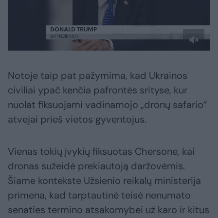
Notoje taip pat pažymima, kad Ukrainos
civiliai ypač kenčia pafrontės srityse, kur
nuolat fiksuojami vadinamojo „dronų safario“
atvejai prieš vietos gyventojus.
Vienas tokių įvykių fiksuotas Chersone, kai
dronas sužeidė prekiautoją daržovėmis.
Šiame kontekste Užsienio reikalų ministerija
primena, kad tarptautinė teisė nenumato
senaties termino atsakomybei už karo ir kitus