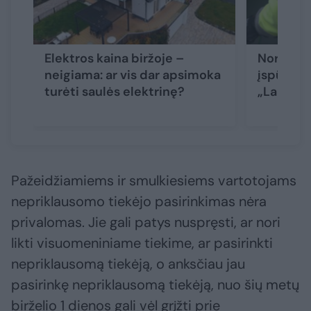
Elektros kaina biržoje –
Norėjo s
neigiama: ar vis dar apsimoka
įspūdingą
turėti saulės elektrinę?
„Labdara
Pažeidžiamiems ir smulkiesiems vartotojams
nepriklausomo tiekėjo pasirinkimas nėra
privalomas. Jie gali patys nuspręsti, ar nori
likti visuomeniniame tiekime, ar pasirinkti
nepriklausomą tiekėją, o anksčiau jau
pasirinkę nepriklausomą tiekėją, nuo šių metų
birželio 1 dienos gali vėl grįžti prie