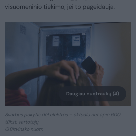
visuomeninio tiekimo, jei to pageidauja.
Daugiau nuotraukų (4)
Svarbus pokytis dėl elektros – aktualu net apie 600
tūkst. vartotojų
G.Bitvinsko nuotr.