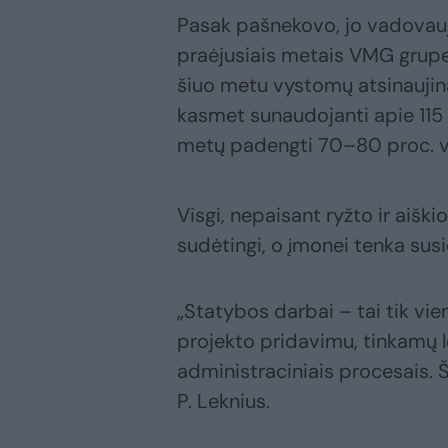
Pasak pašnekovo, jo vadovauj
praėjusiais metais VMG grupei
šiuo metu vystomų atsinaujina
kasmet sunaudojanti apie 115 
metų padengti 70–80 proc. vis
Visgi, nepaisant ryžto ir aišk
sudėtingi, o įmonei tenka susidu
„Statybos darbai – tai tik vie
projekto pridavimu, tinkamų le
administraciniais procesais. Ši
P. Leknius.