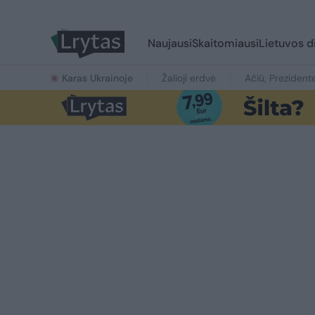
Naujausi
Skaitomiausi
Lietuvos d
Karas Ukrainoje
Žalioji erdvė
Ačiū, Prezident