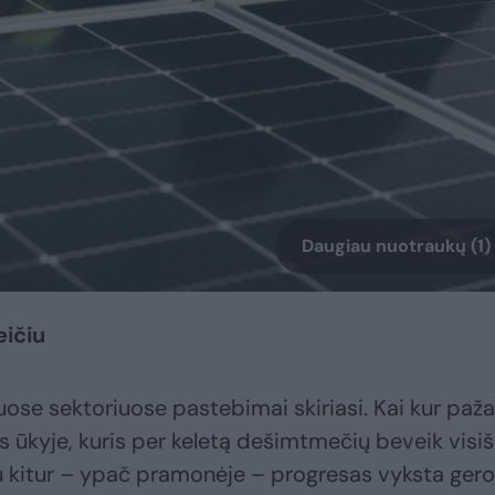
Daugiau nuotraukų (1)
eičiu
uose sektoriuose pastebimai skiriasi. Kai kur paž
s ūkyje, kuris per keletą dešimtmečių beveik visiš
u kitur – ypač pramonėje – progresas vyksta gero