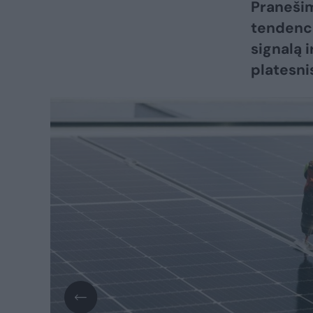
Pranešim
tendenci
signalą 
platesni