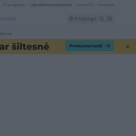
TV programa
Laikraščio prenumerata
Lrytas EN
Kontaktai
Premium
Prisijungti
lbimai