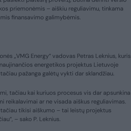
tikos priemonėmis – aiškiu reguliavimu, tinkama
omis finansavimo galimybėmis.
onės „VMG Energy“ vadovas Petras Leknius, kuris
sinaujinančios energetikos projektus Lietuvoje
 tačiau pažanga galėtų vykti dar sklandžiau.
imi, tačiau kai kuriuos procesus vis dar apsunkina
mi reikalavimai ar ne visada aiškus reguliavimas.
tačiau tikisi aiškumo – tai leistų projektus
čiau“, – sako P. Leknius.