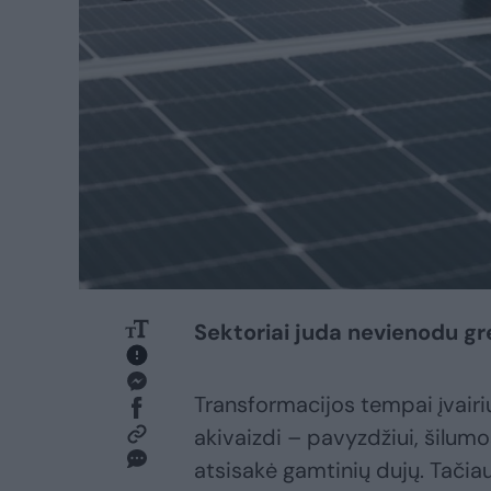
Sektoriai juda nevienodu gr
Transformacijos tempai įvairi
akivaizdi – pavyzdžiui, šilumo
atsisakė gamtinių dujų. Tačia