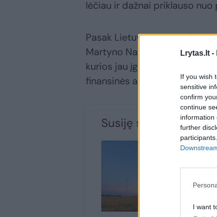
lėčiau ir dažnai priklauso nuo 
Pasak Lietuvos atsinaujinanči
Martyno Nagevičiaus, būtent 
Lrytas.lt -
kurios jau įgyvendina energij
If you wish 
finansinės ar reguliacinės kliūt
sensitive in
confirm you
continue se
information 
Susiję straipsniai
further disc
participants
Downstream 
Persona
I want t