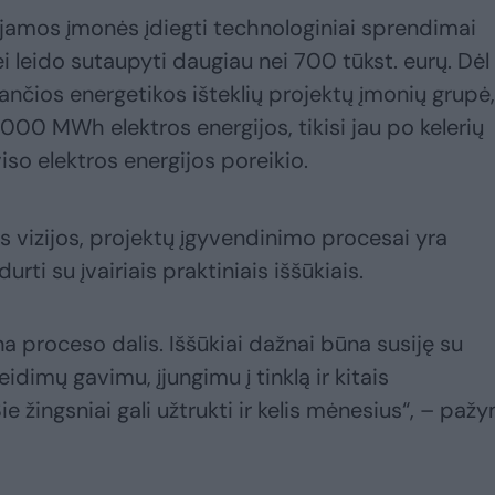
amos įmonės įdiegti technologiniai sprendimai
 leido sutaupyti daugiau nei 700 tūkst. eurų. Dėl
nčios energetikos išteklių projektų įmonių grupė,
000 MWh elektros energijos, tikisi jau po kelerių
o elektros energijos poreikio.
ios vizijos, projektų įgyvendinimo procesai yra
rti su įvairiais praktiniais iššūkiais.
na proceso dalis. Iššūkiai dažnai būna susiję su
idimų gavimu, įjungimu į tinklą ir kitais
e žingsniai gali užtrukti ir kelis mėnesius“, – pažy