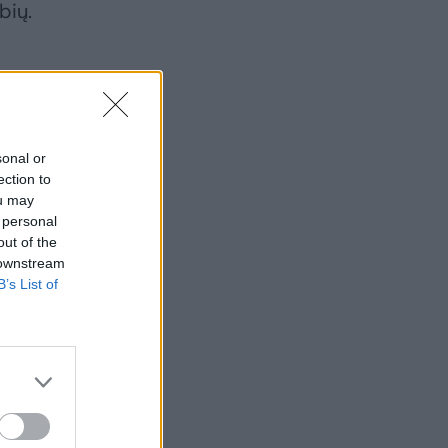
bių.
ių,
o
sonal or
ection to
ou may
 personal
out of the
 downstream
B’s List of