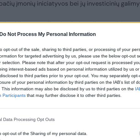
pačių įmonių iniciatyvos bei jų investicinių galimy
ų išteklių energetikos konfederacijos prezidento
pramonėje ryškiai matomas kontrastas tarp įmon
Do Not Process My Personal Information
os transformacijos sprendimus, ir tų, kurias stabd
to opt-out of the sale, sharing to third parties, or processing of your per
ys.
formation for targeted advertising by us, please use the below opt-out s
r selection. Please note that after your opt-out request is processed y
eing interest-based ads based on personal information utilized by us or
disclosed to third parties prior to your opt-out. You may separately opt-
losure of your personal information by third parties on the IAB’s list of
. This information may also be disclosed by us to third parties on the
IA
Participants
that may further disclose it to other third parties.
l Data Processing Opt Outs
o opt-out of the Sharing of my personal data.