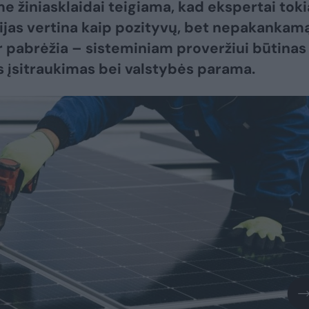
e žiniasklaidai teigiama, kad ekspertai toki
jas vertina kaip pozityvų, bet nepakankam
ir pabrėžia – sisteminiam proveržiui būtinas
s įsitraukimas bei valstybės parama.