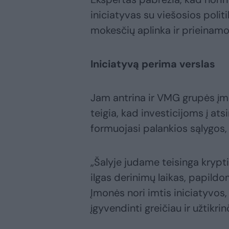
iniciatyvas su viešosios poli
mokesčių aplinka ir prieinam
Iniciatyvą perima verslas
Jam antrina ir VMG grupės įm
teigia, kad investicijoms į at
formuojasi palankios sąlygos,
„Šalyje judame teisinga krypt
ilgas derinimų laikas, papildo
Įmonės nori imtis iniciatyvos, 
įgyvendinti greičiau ir užtikrin