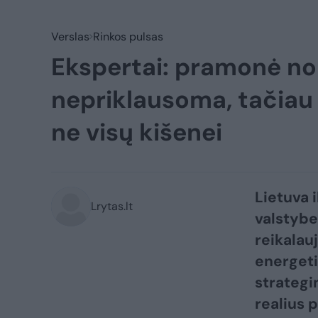
Verslas
Rinkos pulsas
Ekspertai: pramonė nor
nepriklausoma, tačiau
ne visų kišenei
Lietuva 
Lrytas.lt
valstybe
reikalau
energeti
strategin
realius p