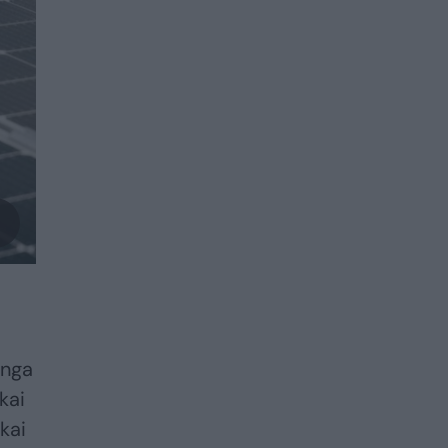
anga
kai
kai