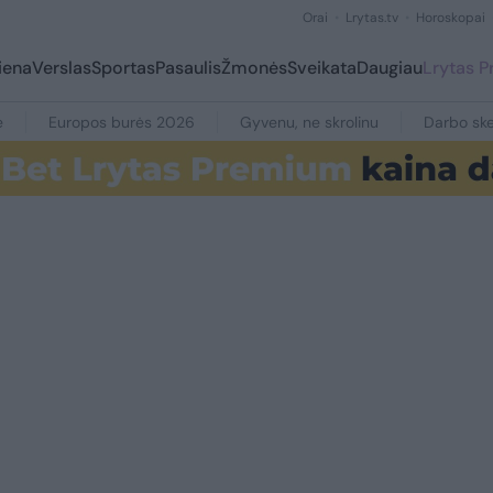
Orai
Lrytas.tv
Horoskopai
iena
Verslas
Sportas
Pasaulis
Žmonės
Sveikata
Daugiau
Lrytas 
e
Europos burės 2026
Gyvenu, ne skrolinu
Darbo ske