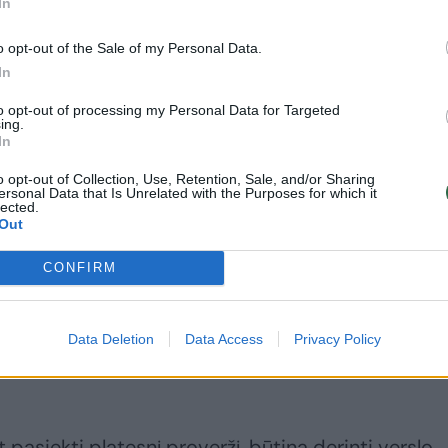
In
Rima ieškojo
Europos energetinė
ypatingo sprendimo
nepriklausomybė –
o opt-out of the Sale of my Personal Data.
namo stogui – tuo
atsinaujinančiuose
In
metu dar nė
šaltiniuose
nežinojo, kad tokį
to opt-out of processing my Personal Data for Targeted
ing.
siūlo lietuviai
(1)
In
o opt-out of Collection, Use, Retention, Sale, and/or Sharing
ersonal Data that Is Unrelated with the Purposes for which it
lected.
Out
kai įmonės aktyviai siekia energetinės
CONFIRM
a į vietinę gamybą, diegia efektyvumo sprendim
us norma. Be valstybės paskatų ir koordinavimo,
Data Deletion
Data Access
Privacy Policy
 tik entuziastingų lyderių pastanga“, – pažymi M.
 pasiekti platesnį proveržį, būtina derinti verslo