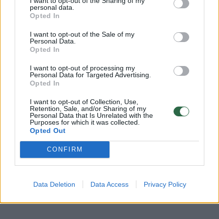
I want to opt-out of the Sharing of my
personal data.
Opted In
I want to opt-out of the Sale of my
Personal Data.
Opted In
I want to opt-out of processing my
Personal Data for Targeted Advertising.
Opted In
I want to opt-out of Collection, Use,
Retention, Sale, and/or Sharing of my
Daugiau nuotraukų (2)
Personal Data that Is Unrelated with the
Purposes for which it was collected.
Opted Out
CONFIRM
Didžiausias jų plotas išlieka Vilniaus r. – 3 015
ha. Molėtų r. nustatyta 2 260 ha, Trakų r. – 1
604 ha, Zarasų r. – 1 483 ha, o Utenos r. – 1
Data Deletion
Data Access
Privacy Policy
386 ha apleistų žemės ūkio naudmenų.