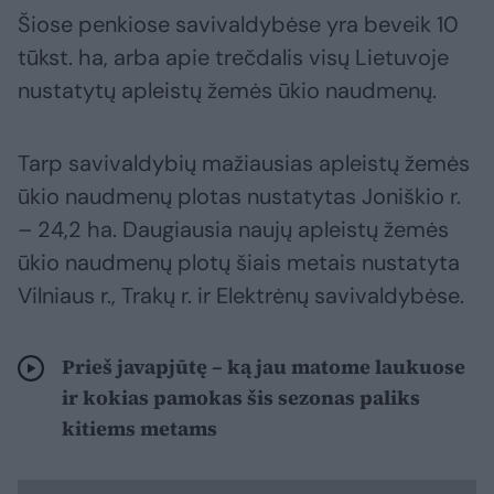
Šiose penkiose savivaldybėse yra beveik 10
tūkst. ha, arba apie trečdalis visų Lietuvoje
nustatytų apleistų žemės ūkio naudmenų.
Tarp savivaldybių mažiausias apleistų žemės
ūkio naudmenų plotas nustatytas Joniškio r.
– 24,2 ha. Daugiausia naujų apleistų žemės
ūkio naudmenų plotų šiais metais nustatyta
Vilniaus r., Trakų r. ir Elektrėnų savivaldybėse.
Prieš javapjūtę – ką jau matome laukuose
ir kokias pamokas šis sezonas paliks
kitiems metams