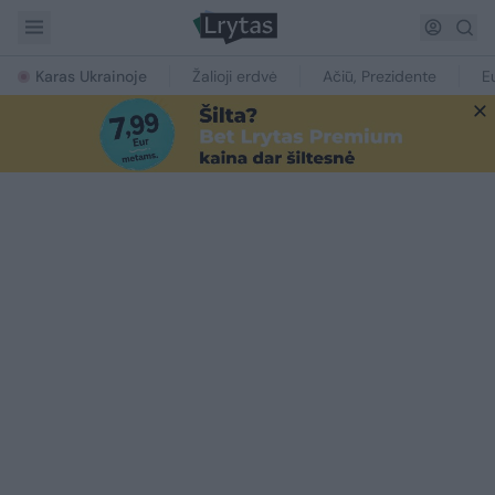
Karas Ukrainoje
Žalioji erdvė
Ačiū, Prezidente
E