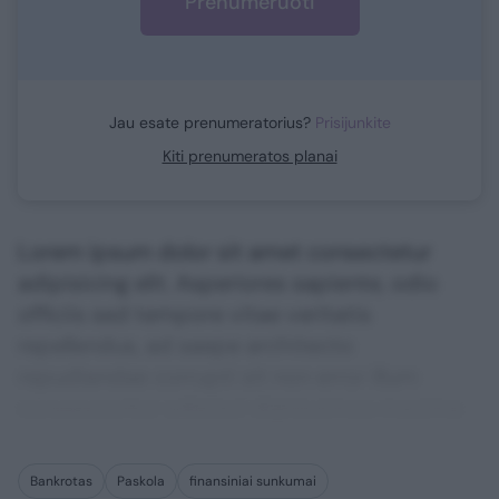
Prenumeruoti
Jau esate prenumeratorius?
Prisijunkite
Kiti prenumeratos planai
Lorem ipsum dolor sit amet consectetur
adipisicing elit. Asperiores sapiente, odio
officiis sed tempore vitae veritatis
repellendus, ad saepe architecto
repudiandae corrupti sit non error illum
consequuntur adipisci dignissimos maxime.
Bankrotas
Paskola
finansiniai sunkumai