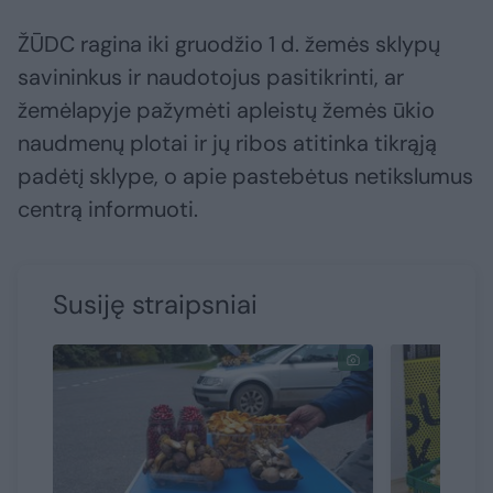
ŽŪDC ragina iki gruodžio 1 d. žemės sklypų
savininkus ir naudotojus pasitikrinti, ar
žemėlapyje pažymėti apleistų žemės ūkio
naudmenų plotai ir jų ribos atitinka tikrąją
padėtį sklype, o apie pastebėtus netikslumus
centrą informuoti.
Susiję straipsniai