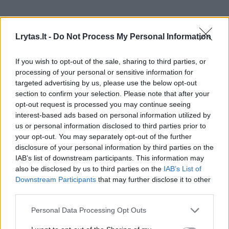
Lrytas.lt -
Do Not Process My Personal Information
Verslas
Agronaujienos
Atnaujino apleistų žemių žemėlapį:
If you wish to opt-out of the sale, sharing to third parties, or
daliai gyventojų teks susimokėti
(1)
processing of your personal or sensitive information for
targeted advertising by us, please use the below opt-out
section to confirm your selection. Please note that after your
2026 m. rugpjūčio 6 d. 16:53
opt-out request is processed you may continue seeing
interest-based ads based on personal information utilized by
us or personal information disclosed to third parties prior to
Lrytas.lt
your opt-out. You may separately opt-out of the further
disclosure of your personal information by third parties on the
IAB’s list of downstream participants. This information may
Lietuvoje nustatyta 32 159 ha apleistų
also be disclosed by us to third parties on the
IAB’s List of
žemės ūkio naudmenų, rodo atnaujintas
Downstream Participants
that may further disclose it to other
third parties.
Žemės ūkio duomenų centro (ŽŪDC)
Apleistų žemių erdvinių duomenų rinkinys.
Personal Data Processing Opt Outs