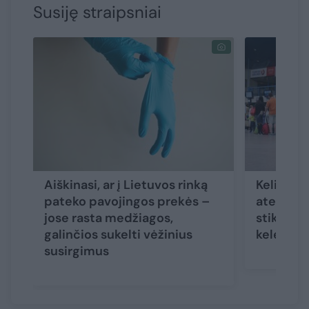
Susiję straipsniai
Aiškinasi, ar į Lietuvos rinką
Kelionių
pateko pavojingos prekės –
ateitis 
jose rasta medžiagos,
stiklu: ką
galinčios sukelti vėžinius
keleivia
susirgimus