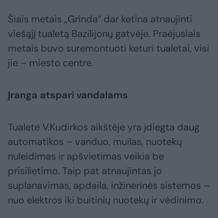
Šiais metais „Grinda“ dar ketina atnaujinti
viešąjį tualetą Bazilijonų gatvėje. Praėjusiais
metais buvo suremontuoti keturi tualetai, visi
jie – miesto centre.
Įranga atspari vandalams
Tualete V.Kudirkos aikštėje yra įdiegta daug
automatikos – vanduo, muilas, nuotekų
nuleidimas ir apšvietimas veikia be
prisilietimo. Taip pat atnaujintas jo
suplanavimas, apdaila, inžinerinės sistemos –
nuo elektros iki buitinių nuotekų ir vėdinimo.