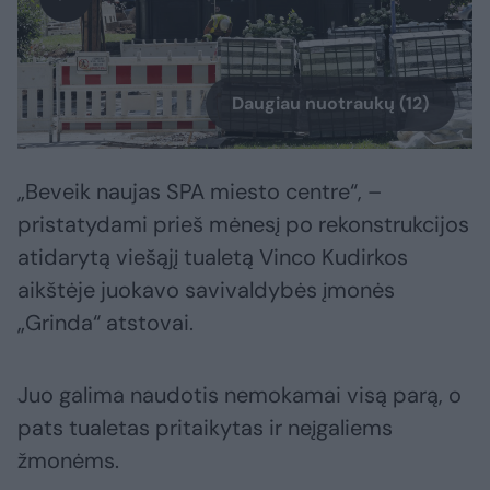
Daugiau nuotraukų (12)
„Beveik naujas SPA miesto centre“, –
pristatydami prieš mėnesį po rekonstrukcijos
atidarytą viešąjį tualetą Vinco Kudirkos
aikštėje juokavo savivaldybės įmonės
„Grinda“ atstovai.
Juo galima naudotis nemokamai visą parą, o
pats tualetas pritaikytas ir neįgaliems
žmonėms.