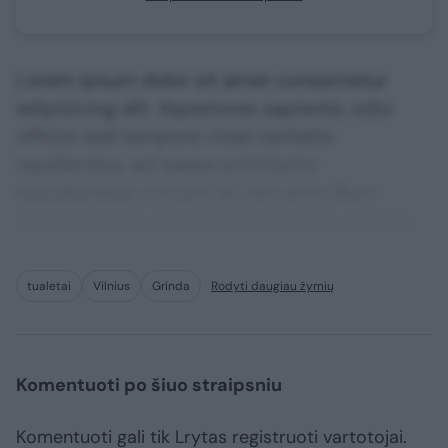
Lorem ipsum dolor sit amet consectetur
adipisicing elit. Asperiores sapiente, odio
officiis sed tempore vitae veritatis
repellendus, ad saepe architecto
repudiandae corrupti sit non error illum
consequuntur adipisci dignissimos maxime.
tualetai
Vilnius
Grinda
Rodyti daugiau žymių
Komentuoti po šiuo straipsniu
Komentuoti gali tik Lrytas registruoti vartotojai.