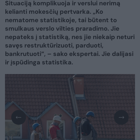
Situaciją komplikuoja ir verslui nerimą
kelianti mokesčių pertvarka. „Ko
nematome statistikoje, tai būtent to
smulkaus verslo vilties praradimo. Jie
nepateks į statistiką, nes jie niekaip neturi
savęs restruktūrizuoti, parduoti,
bankrutuoti“, – sako ekspertai. Jie dalijasi
ir įspūdinga statistika.