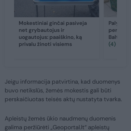
Mokestiniai ginčai pasiveja
Palygino 
net grybautojus ir
perkamąj
uogautojus: paaiškino, ką
Baltijos 
privalu žinoti visiems
(4)
Jeigu informacija patvirtina, kad duomenys
buvo netikslūs, žemės mokestis gali būti
perskaičiuotas teisės aktų nustatyta tvarka.
Apleistų žemės ūkio naudmenų duomenis
galima peržiūrėti „Geoportal.lt“ apleistų