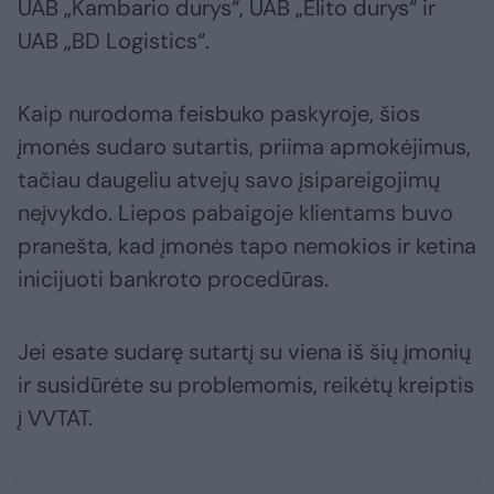
UAB „Kambario durys“, UAB „Elito durys“ ir
UAB „BD Logistics“.
Kaip nurodoma feisbuko paskyroje, šios
įmonės sudaro sutartis, priima apmokėjimus,
tačiau daugeliu atvejų savo įsipareigojimų
neįvykdo. Liepos pabaigoje klientams buvo
pranešta, kad įmonės tapo nemokios ir ketina
inicijuoti bankroto procedūras.
Jei esate sudarę sutartį su viena iš šių įmonių
ir susidūrėte su problemomis, reikėtų kreiptis
į VVTAT.