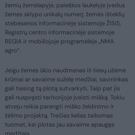
žemių žemėlapyje, paieškos laukelyje įvedus
žemės sklypo unikalų numerį; žemės išteklių
stebėsenos informacinėje sistemoje ŽISIS,
Registrų centro informacinėje sistemoje
REGIA ir mobiliojoje programėlėje „NMA
agro“.
Jeigu žemės ūkio naudmenas iš tiesų užėmė
krūmai ar savaime sužėlę medžiai, savininkas
gali tiesiog tą plotą sutvarkyti. Taip pat jis
gali nuspręsti teritorijoje įveisti mišką. Tokiu
atveju reikia parengti miško želdinimo ir
žėlimo projektą. Trečias kelias taikomas
tuomet, kai plotas jau savaime apaugęs
medžiais.