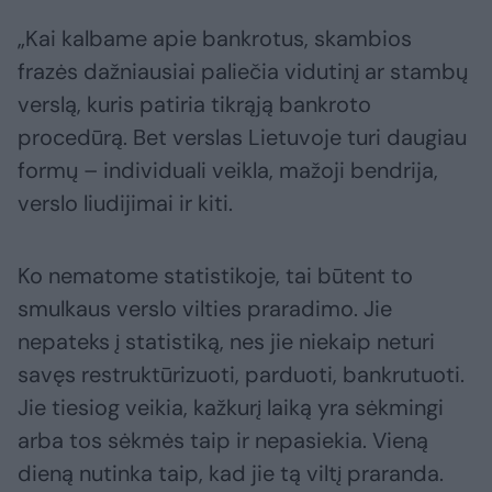
„Kai kalbame apie bankrotus, skambios
frazės dažniausiai paliečia vidutinį ar stambų
verslą, kuris patiria tikrąją bankroto
procedūrą. Bet verslas Lietuvoje turi daugiau
formų – individuali veikla, mažoji bendrija,
verslo liudijimai ir kiti.
Ko nematome statistikoje, tai būtent to
smulkaus verslo vilties praradimo. Jie
nepateks į statistiką, nes jie niekaip neturi
savęs restruktūrizuoti, parduoti, bankrutuoti.
Jie tiesiog veikia, kažkurį laiką yra sėkmingi
arba tos sėkmės taip ir nepasiekia. Vieną
dieną nutinka taip, kad jie tą viltį praranda.