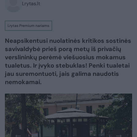
Lrytas.lt
Lrytas Premium nariams
Neapsikentusi nuolatinės kritikos sostinės
savivaldybė prieš porą metų iš privačių
verslininkų perėmė viešuosius mokamus
tualetus. Ir įvyko stebuklas! Penki tualetai
jau suremontuoti, jais galima naudotis
nemokamai.