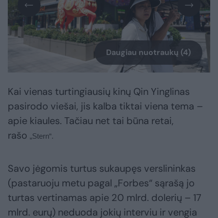
Daugiau nuotraukų (4)
Kai vienas turtingiausių kinų Qin Yinglinas
pasirodo viešai, jis kalba tiktai viena tema –
apie kiaules. Tačiau net tai būna retai,
rašo
„Stern“.
Savo jėgomis turtus sukaupęs verslininkas
(pastaruoju metu pagal „Forbes“ sąrašą jo
turtas vertinamas apie 20 mlrd. dolerių – 17
mlrd. eurų) neduoda jokių interviu ir vengia