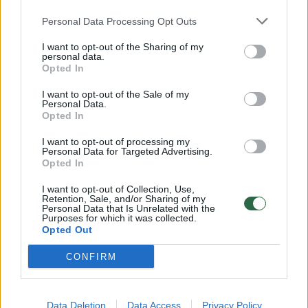
pernai išaugęs 10,4 proc., 2025 m. pakils 8,7
Personal Data Processing Opt Outs
proc., o 2026 m. jo augimas sulėtės iki 8,3
I want to opt-out of the Sharing of my
proc., 2027 m. – iki 7,7 proc. Nepaisant
personal data.
Opted In
prognozuojamo lėtesnio darbo užmokesčio
I want to opt-out of the Sale of my
augimo, jis ir toliau bus spartesnis, nei buvo
Personal Data.
Opted In
prieš prasidedant pastarųjų metų
sukrėtimams.
I want to opt-out of processing my
Personal Data for Targeted Advertising.
Opted In
LB teigimu, vidutinė metinė infliacija šiemet
I want to opt-out of Collection, Use,
Retention, Sale, and/or Sharing of my
turėtų sudaryti 3,3 proc., o jau kitąmet vėl
Personal Data that Is Unrelated with the
Purposes for which it was collected.
pasiekti įprastą lygį, būdingą Vakarų valstybių
Opted Out
pragyvenimo link artėjančiai ekonomikai.
CONFIRM
Numatoma, kad 2026 m. infliacija sudarys
2,5 proc., o 2027 m. – 2,6 proc.
Data Deletion
Data Access
Privacy Policy