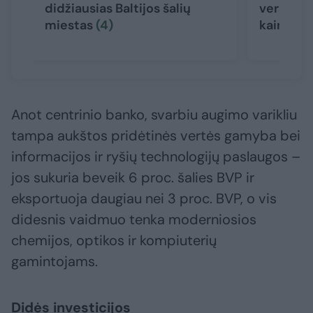
didžiausias Baltijos šalių
verslini
miestas
(4)
kainomi
Anot centrinio banko, svarbiu augimo varikliu
tampa aukštos pridėtinės vertės gamyba bei
informacijos ir ryšių technologijų paslaugos –
jos sukuria beveik 6 proc. šalies BVP ir
eksportuoja daugiau nei 3 proc. BVP, o vis
didesnis vaidmuo tenka moderniosios
chemijos, optikos ir kompiuterių
gamintojams.
Didės investicijos