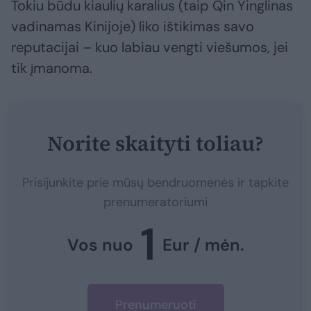
Tokiu būdu kiaulių karalius (taip Qin Yinglinas
vadinamas Kinijoje) liko ištikimas savo
reputacijai – kuo labiau vengti viešumos, jei
tik įmanoma.
Norite skaityti toliau?
Prisijunkite prie mūsų bendruomenės ir tapkite
prenumeratoriumi
1
Vos nuo
Eur / mėn.
Prenumeruoti