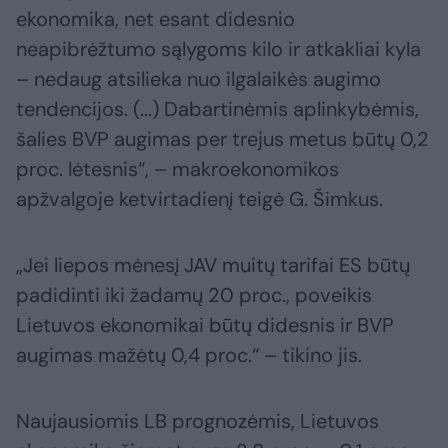
ekonomika, net esant didesnio
neapibrėžtumo sąlygoms kilo ir atkakliai kyla
– nedaug atsilieka nuo ilgalaikės augimo
tendencijos. (...) Dabartinėmis aplinkybėmis,
šalies BVP augimas per trejus metus būtų 0,2
proc. lėtesnis“, – makroekonomikos
apžvalgoje ketvirtadienį teigė G. Šimkus.
„Jei liepos mėnesį JAV muitų tarifai ES būtų
padidinti iki žadamų 20 proc., poveikis
Lietuvos ekonomikai būtų didesnis ir BVP
augimas mažėtų 0,4 proc.“ – tikino jis.
Naujausiomis LB prognozėmis, Lietuvos