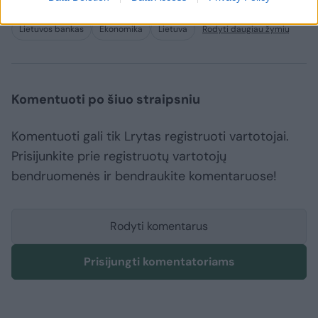
Lietuvos bankas
Ekonomika
Lietuva
Rodyti daugiau žymių
Komentuoti po šiuo straipsniu
Komentuoti gali tik Lrytas registruoti vartotojai.
Prisijunkite prie registruotų vartotojų
bendruomenės ir bendraukite komentaruose!
Rodyti komentarus
Prisijungti komentatoriams