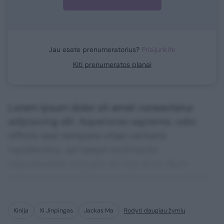
Jau esate prenumeratorius?
Prisijunkite
Kiti prenumeratos planai
Lorem ipsum dolor sit amet consectetur
adipisicing elit. Asperiores sapiente, odio
officiis sed tempore vitae veritatis
repellendus, ad saepe architecto
repudiandae corrupti sit non error illum
consequuntur adipisci dignissimos maxime.
Kinija
Xi Jinpingas
Jackas Ma
Rodyti daugiau žymių