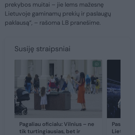
prekybos muitai – jie lems mažesnę
Lietuvoje gaminamų prekių ir paslaugų
paklausą“, – rašoma LB pranešime.
Susiję straipsniai
Pagaliau oficialu: Vilnius – ne
Pasaulini
tik turtingiausias, bet ir
Lietuvoj