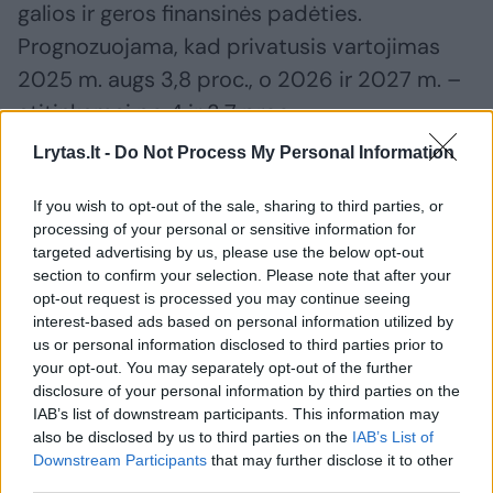
galios ir geros finansinės padėties.
Prognozuojama, kad privatusis vartojimas
2025 m. augs 3,8 proc., o 2026 ir 2027 m. –
atitinkamai po 4 ir 3,7 proc.
Lrytas.lt -
Do Not Process My Personal Information
Padėtis darbo rinkoje tebėra gana stabili,
If you wish to opt-out of the sale, sharing to third parties, or
nedaug keičiasi nedarbo lygis, tačiau, pasak
processing of your personal or sensitive information for
centrinio banko, jis yra didesnis nei prieš
targeted advertising by us, please use the below opt-out
section to confirm your selection. Please note that after your
prasidedant vangesnės ekonominės raidos
opt-out request is processed you may continue seeing
laikotarpiui 2022 m. Prognozuojama, kad,
interest-based ads based on personal information utilized by
us or personal information disclosed to third parties prior to
pernai padidėjęs iki 7,1 proc., šiemet nedarbo
your opt-out. You may separately opt-out of the further
lygis sumenks iki 6,7 proc., o vėlesniais
disclosure of your personal information by third parties on the
metais toliau iš lėto mažės.
IAB’s list of downstream participants. This information may
also be disclosed by us to third parties on the
IAB’s List of
Downstream Participants
that may further disclose it to other
third parties.
Numatoma, kad vidutinis darbo užmokestis,