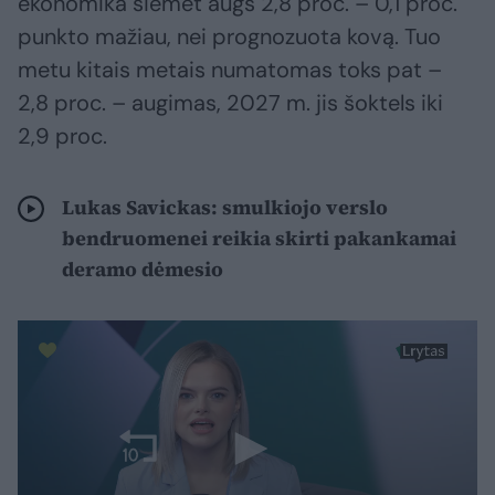
ekonomika šiemet augs 2,8 proc. – 0,1 proc.
punkto mažiau, nei prognozuota kovą. Tuo
metu kitais metais numatomas toks pat –
2,8 proc. – augimas, 2027 m. jis šoktels iki
2,9 proc.
Lukas Savickas: smulkiojo verslo
bendruomenei reikia skirti pakankamai
deramo dėmesio