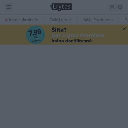
Karas Ukrainoje
Žalioji erdvė
Ačiū, Prezidente
E