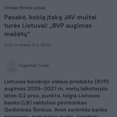
Verslas
Rinkos pulsas
Pasakė, kokią įtaką JAV muitai
turės Lietuvai: „BVP augimas
mažėtų“
2025 m. birželio 12 d. 08:20
Vygantas Tuzas
Lietuvos bendrojo vidaus produkto (BVP)
augimas 2025–2027 m. metų laikotarpiu
lėtės 0,2 proc. punkto, teigia Lietuvos
banko (LB) valdybos pirmininkas
Gediminas Šimkus. Anot centrinio banko
prognozių, tam įtakos turės Jungtinių