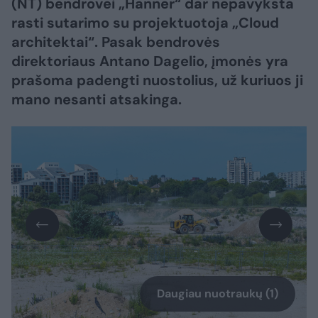
(NT) bendrovei „Hanner“ dar nepavyksta
rasti sutarimo su projektuotoja „Cloud
architektai“. Pasak bendrovės
direktoriaus Antano Dagelio, įmonės yra
prašoma padengti nuostolius, už kuriuos ji
mano nesanti atsakinga.
Daugiau nuotraukų (1)