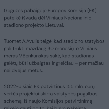
Gegužės pabaigoje Europos Komisija (EK)
pateikė išvadą dėl Vilniaus Nacionalinio
stadiono projekto Lietuvai.
Tuomet A.Avulis teigė, kad stadiono statybos
gali trukti maždaug 30 mėnesių, o Vilniaus
meras V.Benkunskas sakė, kad stadionas
galėtų būti užbaigtas ir greičiau – per mažiau
nei dvejus metus.
2022-aisiais EK patvirtinus 155 mln. eurų
vertės projektui skirtą valstybės pagalbos
schemą, iš naujo Komisijos patvirtinimą
reikėjo gauti po to, kai buvo pakeista