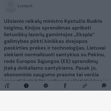
Lrytas.lt
Užsienio reikalų ministro Kęstučio Budrio
teigimu, Kinijos sprendimas apriboti
lietuviškų lazerių gamintojos „Ekspla“
galimybes pirkti kiniškas dvejopos
paskirties prekes ir technologijas, Lietuvai
siekiant normalizuoti santykius su Pekinu,
rodo Europos Sąjungos (ES) sprendimų
įtaką dvišaliams santykiams. Pasak jo,
ekonominio saugumo prasme tai verčia
spręsti, kaip būtų galima mažinti tiekimo
grandinių priklausomybę nuo Kinijos.