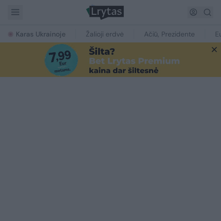
Karas Ukrainoje
Žalioji erdvė
Ačiū, Prezidente
E