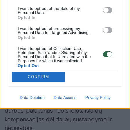
Pasak jo, bendravimas tarp projektuotojų ir
I want to opt-out of the Sale of my
„Vilniaus daugiafunkcio centro“ sustojo
Personal Data.
Opted In
praėjusių metų vasarą, todėl „Cloud
I want to opt-out of processing my
architektai“ kreipėsi į sostinės apygardos
Personal Data for Targeted Advertising.
Opted In
teismą su virš 1 mln. eurų siekiančiu ieškiniu,
šiai iš „Vilniaus daugiafunkcio komplekso“ esą
I want to opt-out of Collection, Use,
Retention, Sale, and/or Sharing of my
beveik metus negaunant mokėjimų už
Personal Data that Is Unrelated with the
Purposes for which it was collected.
atliktus darbus.
Opted Out
CONFIRM
Į teismą bendrovė kreipėsi siekdama
prisiteisti pagal sutartį numatytus
Data Deletion
Data Access
Privacy Policy
koncesininkės įsiskolinimus už atliktus
darbus, palūkanas nuo skolos, išlaidų
kompensacijas dėl darbų sustabdymo ir
netesybas.