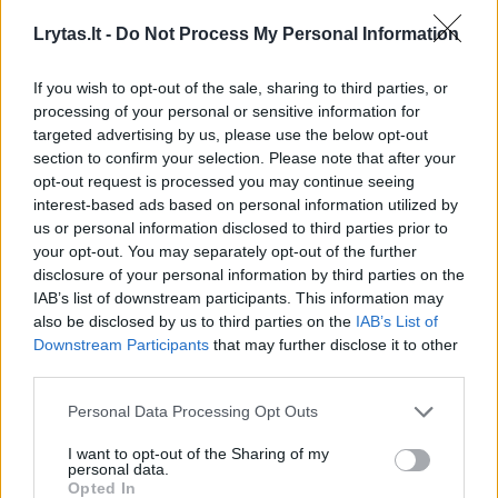
trumpam, dėl to žmonės, kurie prie jo dirbo,
nebuvo atleisti, iš to susidarė darbo
Lrytas.lt -
Do Not Process My Personal Information
užmokesčio kaštai. Pagal sutartį „Vilniaus
If you wish to opt-out of the sale, sharing to third parties, or
daugiafunkcis kompleksas“ tokias išlaidas turi
processing of your personal or sensitive information for
padengti, nes stabdymas buvo jų iniciatyva“,
targeted advertising by us, please use the below opt-out
section to confirm your selection. Please note that after your
– „Cloud architektų“ poziciją argumentavo
opt-out request is processed you may continue seeing
įmonės direktorius.
interest-based ads based on personal information utilized by
us or personal information disclosed to third parties prior to
your opt-out. You may separately opt-out of the further
„Mes už tuos nuostolius nesame atsakingi,
disclosure of your personal information by third parties on the
IAB’s list of downstream participants. This information may
todėl nesutinkame jų dengti. Dėl to derybos
also be disclosed by us to third parties on the
IAB’s List of
ir yra nelengvos, nes niekam nėra malonu
Downstream Participants
that may further disclose it to other
third parties.
dengti nuostolius. Tačiau mes taip pat
nesame už juos atsakingi, kad turėtume juos
Personal Data Processing Opt Outs
prisiimti sau“, – tikino A.Dagelis.
I want to opt-out of the Sharing of my
personal data.
Opted In