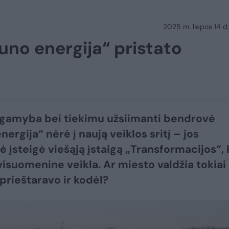
2025 m. liepos 14 d.
uno energija“ pristato
gamyba bei tiekimu užsiimanti bendrovė
ergija“ nėrė į naują veiklos sritį – jos
 įsteigė viešąją įstaigą „Transformacijos“, 
visuomenine veikla. Ar miesto valdžia tokiai
eprieštaravo ir kodėl?