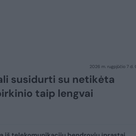
2026 m. rugpjūčio 7 d.
li susidurti su netikėta
irkinio taip lengvai
gą iš telekomunikacijų bendrovių įprastai