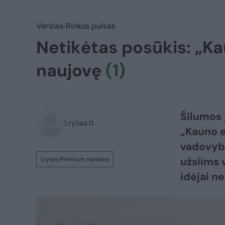
Verslas
Rinkos pulsas
Netikėtas posūkis: „Ka
naujovę
(1)
Šilumos 
Lrytas.lt
„Kauno en
vadovybė
užsiims 
Lrytas Premium nariams
idėjai n