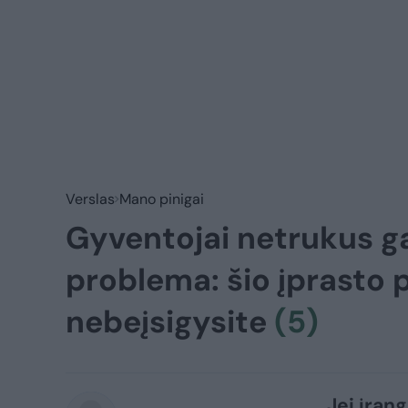
Verslas
Mano pinigai
Gyventojai netrukus ga
problema: šio įprasto p
nebeįsigysite
(5)
Jei įran