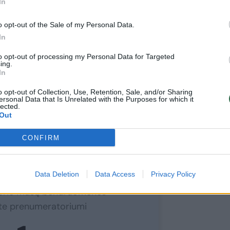
iklos teritorijoje, bendruomenių
In
– vylėsi E.Krasauskienė.
o opt-out of the Sale of my Personal Data.
In
rmacijos“ poreikis susijęs su „Kauno
to opt-out of processing my Personal Data for Targeted
ing.
 pavadinimo festivaliu.
In
o opt-out of Collection, Use, Retention, Sale, and/or Sharing
ersonal Data that Is Unrelated with the Purposes for which it
lected.
Out
CONFIRM
ite skaityti
toliau?
Data Deletion
Data Access
Privacy Policy
e prie mūsų bendruomenės
ite prenumeratoriumi