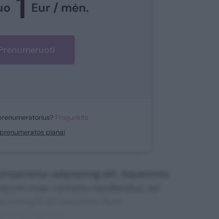
1
uo
Eur / mėn.
Prenumeruoti
prenumeratorius?
Prisijunkite
i prenumeratos planai
nsectetur adipisicing elit. Asperiores
mpore vitae veritatis repellendus, ad
corrupti sit non error illum
ssimos maxime.