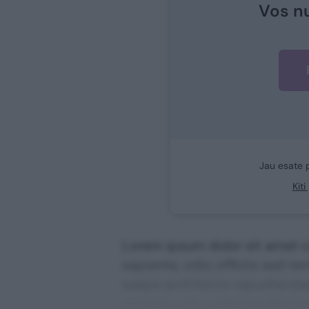
Vos n
Jau esate 
Kit
Lorem ipsum dolor sit amet co
sapiente, odio officiis sed te
saepe architecto repudiandae 
consequuntur adipisci digni