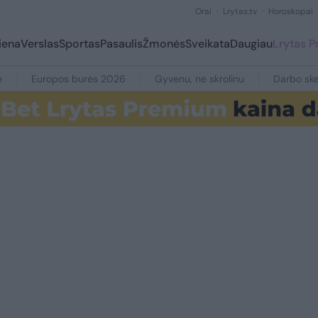
Orai
Lrytas.tv
Horoskopai
iena
Verslas
Sportas
Pasaulis
Žmonės
Sveikata
Daugiau
Lrytas 
e
Europos burės 2026
Gyvenu, ne skrolinu
Darbo ske