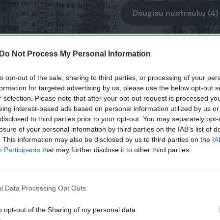
Daugiau nuotraukų (4)
rūpinanti šiluma bei karštu vandeniu
Do Not Process My Personal Information
 pat Jurbarko gyventojus, įsteigė viešąją
to opt-out of the sale, sharing to third parties, or processing of your per
formation for targeted advertising by us, please use the below opt-out s
r selection. Please note that after your opt-out request is processed y
eing interest-based ads based on personal information utilized by us or
gos „Transformacijos“ tikslas – tenkinti
disclosed to third parties prior to your opt-out. You may separately opt-
i visuomeninę veiklą kultūros, mokslo,
losure of your personal information by third parties on the IAB’s list of
. This information may also be disclosed by us to third parties on the
IA
Participants
that may further disclose it to other third parties.
 Krasauskienė.
l Data Processing Opt Outs
 įstaiga prisidės prie prasmingų kultūros
o opt-out of the Sharing of my personal data.