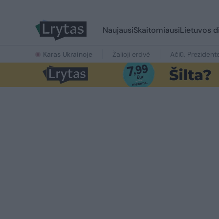
Naujausi
Skaitomiausi
Lietuvos d
Karas Ukrainoje
Žalioji erdvė
Ačiū, Prezident