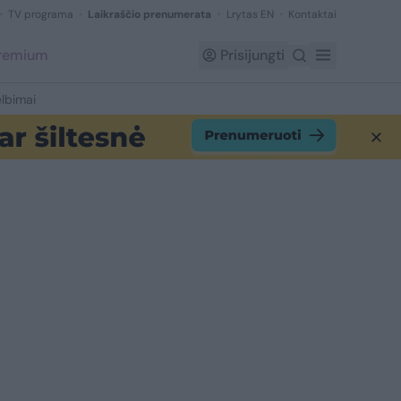
TV programa
Laikraščio prenumerata
Lrytas EN
Kontaktai
Premium
Prisijungti
lbimai