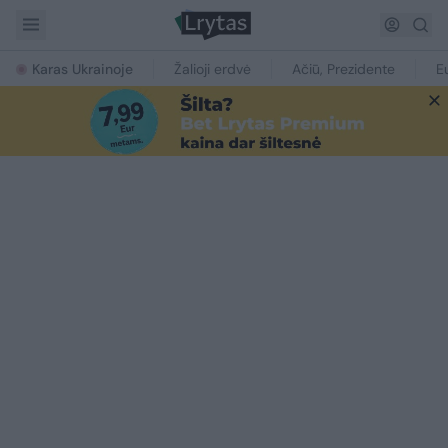
Karas Ukrainoje
Žalioji erdvė
Ačiū, Prezidente
E