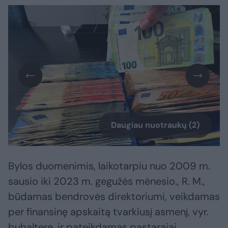
Daugiau nuotraukų (2)
Bylos duomenimis, laikotarpiu nuo 2009 m.
sausio iki 2023 m. gegužės mėnesio., R. M.,
būdamas bendrovės direktoriumi, veikdamas
per finansinę apskaitą tvarkiusį asmenį, vyr.
buhalterę, ir pateikdamas pastarajai