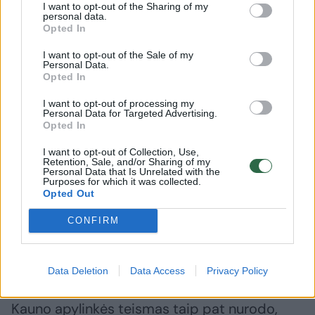
mažino likvidaus bendrovės turto masę bei
I want to opt-out of the Sharing of my
personal data.
didino bendrovės įsipareigojimus
Opted In
kreditoriams, kai jam, kaip vadovui, buvo
I want to opt-out of the Sale of my
Personal Data.
žinoma, jog atitinkamų nuostolingų sandorių
Opted In
sudarymas, ekonomiškai nenaudingų
I want to opt-out of processing my
sprendimų priėmimas, turto pardavimas
Personal Data for Targeted Advertising.
Opted In
tretiesiems asmenims už ženkliai mažesnę
I want to opt-out of Collection, Use,
kainą nei savikaina, pažeidžiant bendrovės
Retention, Sale, and/or Sharing of my
Personal Data that Is Unrelated with the
kreditorių teises ir teisėtus interesus, sudarė
Purposes for which it was collected.
Opted Out
bendrovei nuostolingus ir ekonomiškai
nenaudingus sandorius, apribojo kreditorių
CONFIRM
galimybes nukreipti išieškojimą į bendrovės
turtą.
Data Deletion
Data Access
Privacy Policy
Kauno apylinkės teismas taip pat nurodo,