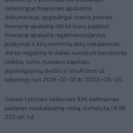
neteisingus finansinės apskaitos
dokumentus, apgaulingai tvarkė įmonės
finansinę apskaitą dėl ko buvo pažeisti
finansinę apskaitą reglamentuojantys
įstatymai ir kitų norminių aktų reikalavimai,
dėl ko negalima iš dalies nustatyti bendrovės
veiklos, turto, nuosavo kapitalo,
įsipareigojimų dydžio ir struktūros už
laikotarpį nuo 2019–01–01 iki 2023–05–25.
Tokiais tyčiniais veiksmais R.M. kaltinamas
padaręs nusikalstamą veiką, numatytą LR BK
222 str. 1 d.