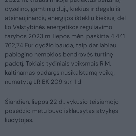
dyzelino, gamtinių dujų kiekius ir degalų iš
atsinaujinančių energijos išteklių kiekius, dėl
ko Valstybinės energetikos reguliavimo
tarybos 2023 m. liepos mėn. paskirta 4 441
762,74 Eur dydžio bauda, taip dar labiau
pablogino nemokios bendrovės turtinę
padėtį. Tokiais tyčiniais veiksmais R.M.
kaltinamas padaręs nusikalstamą veiką,
numatytą LR BK 209 str. 1 d.
Šiandien, liepos 22 d., vykusio teisiamojo
posėdžio metu buvo išklausytas atvykęs
liudytojas.