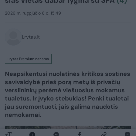
šias vietas dabar lygina su SPA
(4)
2026 m. rugpjūčio 6 d. 15:49
Lrytas.lt
Lrytas Premium nariams
Neapsikentusi nuolatinės kritikos sostinės
savivaldybė prieš porą metų iš privačių
verslininkų perėmė viešuosius mokamus
tualetus. Ir įvyko stebuklas! Penki tualetai
jau suremontuoti, jais galima naudotis
nemokamai.