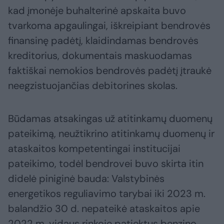
kad įmonėje buhalterinė apskaita buvo
tvarkoma apgaulingai, iškreipiant bendrovės
finansinę padėtį, klaidindamas bendrovės
kreditorius, dokumentais maskuodamas
faktiškai nemokios bendrovės padėtį įtraukė
neegzistuojančias debitorines skolas.
Būdamas atsakingas už atitinkamų duomenų
pateikimą, neužtikrino atitinkamų duomenų ir
ataskaitos kompetentingai institucijai
pateikimo, todėl bendrovei buvo skirta itin
didelė piniginė bauda: Valstybinės
energetikos reguliavimo tarybai iki 2023 m.
balandžio 30 d. nepateikė ataskaitos apie
2022 m. vidaus rinkoje patiektus benzino,