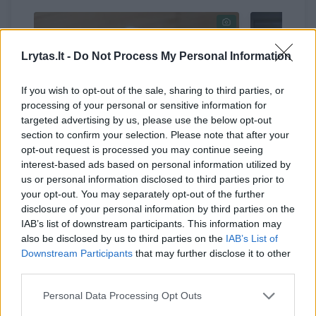
Lrytas.lt -
Do Not Process My Personal Information
If you wish to opt-out of the sale, sharing to third parties, or
processing of your personal or sensitive information for
targeted advertising by us, please use the below opt-out
section to confirm your selection. Please note that after your
opt-out request is processed you may continue seeing
G. Paluckas nusiteikęs
Teismas 
interest-based ads based on personal information utilized by
sumokėti palūkanas: sako,
Klaipėda
us or personal information disclosed to third parties prior to
your opt-out. You may separately opt-out of the further
kad tai įvyks artimiausiu
Aplinkos
disclosure of your personal information by third parties on the
metu
(2)
departa
IAB’s list of downstream participants. This information may
also be disclosed by us to third parties on the
IAB’s List of
Downstream Participants
that may further disclose it to other
third parties.
Personal Data Processing Opt Outs
Jis taip pat kryptingai, nuosekliai ir tyčia