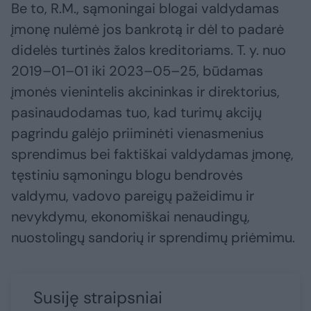
Be to, R.M., sąmoningai blogai valdydamas
įmonę nulėmė jos bankrotą ir dėl to padarė
didelės turtinės žalos kreditoriams. T. y. nuo
2019–01–01 iki 2023–05–25, būdamas
įmonės vienintelis akcininkas ir direktorius,
pasinaudodamas tuo, kad turimų akcijų
pagrindu galėjo priiminėti vienasmenius
sprendimus bei faktiškai valdydamas įmonę,
tęstiniu sąmoningu blogu bendrovės
valdymu, vadovo pareigų pažeidimu ir
nevykdymu, ekonomiškai nenaudingų,
nuostolingų sandorių ir sprendimų priėmimu.
Susiję straipsniai